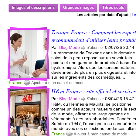
Images et descriptions
Grandes images
Titres seuls
Les articles par date d'ajout
|
Le
Teoxane France : Comment les expert
recommandent d’utiliser leurs produit
Par
Blog Mode
02/07/26 20:44
S'abonner
La renommée de Teoxane dans le domaine
soins de la peau repose sur un savoir-faire
pointu et une gamme de produits à base d’
hyaluronique. Alors que les consommateurs
deviennent de plus en plus exigeants et inf
sur les ingrédients des cosmétiques,...
France
Ajouter à mon carnet de mode
H&m France : site officiel et services
Par
Blog Mode
08/04/26 15:47
S'abonner
H&M, ou Hennes & Mauritz, se positionne
comme un des acteurs majeurs dans le sec
de la mode, offrant une large gamme de
vêtements à des prix abordables. Fondée e
Suède en 1947, l’enseigne a su conquérir l
monde avec ses collections tendances allant
France
Ajouter à mon carnet de mode