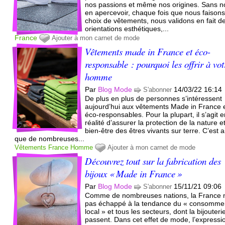
nos passions et même nos origines. Sans 
en apercevoir, chaque fois que nous faison
choix de vêtements, nous validons en fait d
orientations esthétiques,...
France
Ajouter à mon carnet de mode
Vêtements made in France et éco-
responsable : pourquoi les offrir à vot
homme
Par
Blog Mode
14/03/22 16:14
S'abonner
De plus en plus de personnes s’intéressent
aujourd’hui aux vêtements Made in France 
éco-responsables. Pour la plupart, il s’agit 
réalité d’assurer la protection de la nature et
bien-être des êtres vivants sur terre. C’est a
que de nombreuses...
Vêtements
France
Homme
Ajouter à mon carnet de mode
Découvrez tout sur la fabrication des
bijoux « Made in France »
Par
Blog Mode
15/11/21 09:06
S'abonner
Comme de nombreuses nations, la France 
pas échappé à la tendance du « consomme
local » et tous les secteurs, dont la bijouterie
passent. Dans cet effet de mode, l’expressi