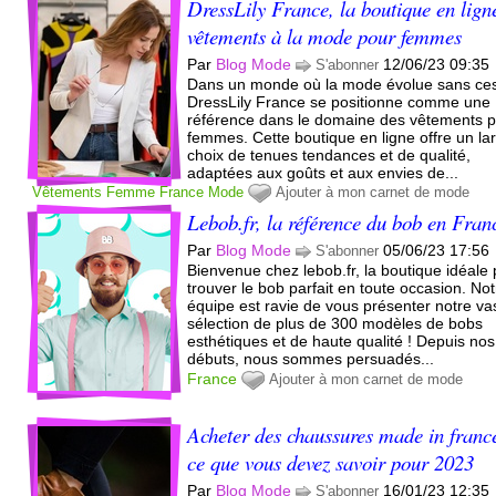
DressLily France, la boutique en lign
vêtements à la mode pour femmes
Par
Blog Mode
12/06/23 09:35
S'abonner
Dans un monde où la mode évolue sans ce
DressLily France se positionne comme une
référence dans le domaine des vêtements 
femmes. Cette boutique en ligne offre un la
choix de tenues tendances et de qualité,
adaptées aux goûts et aux envies de...
Vêtements
Femme
France
Mode
Ajouter à mon carnet de mode
Lebob.fr, la référence du bob en Fran
Par
Blog Mode
05/06/23 17:56
S'abonner
Bienvenue chez lebob.fr, la boutique idéale
trouver le bob parfait en toute occasion. No
équipe est ravie de vous présenter notre va
sélection de plus de 300 modèles de bobs
esthétiques et de haute qualité ! Depuis nos
débuts, nous sommes persuadés...
France
Ajouter à mon carnet de mode
Acheter des chaussures made in franc
ce que vous devez savoir pour 2023
Par
Blog Mode
16/01/23 12:35
S'abonner