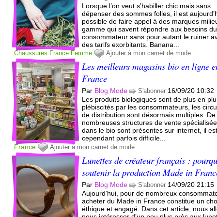
Lorsque l’on veut s’habiller chic mais sans
dépenser des sommes folles, il est aujourd’
possible de faire appel à des marques milie
gamme qui savent répondre aux besoins d
consommateur sans pour autant le ruiner a
des tarifs exorbitants. Banana...
Chaussures
France
Femme
Ajouter à mon carnet de mode
Les meilleurs magasins bio en ligne e
France
Par
Blog Mode
16/09/20 10:32
S'abonner
Les produits biologiques sont de plus en pl
plébiscités par les consommateurs, les circu
de distribution sont désormais multiples. De
nombreuses structures de vente spécialisé
dans le bio sont présentes sur internet, il es
cependant parfois difficile...
France
Ajouter à mon carnet de mode
Lunettes de créateur français : pourq
soutenir la production Made in Franc
Par
Blog Mode
14/09/20 21:15
S'abonner
Aujourd’hui, pour de nombreux consommate
acheter du Made in France constitue un cho
éthique et engagé. Dans cet article, nous al
nous intéresser d’un peu plus près aux lune