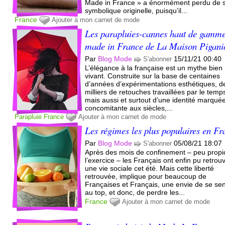
Made in France » a énormément perdu de 
symbolique originelle, puisqu’il...
France
Ajouter à mon carnet de mode
Les parapluies-cannes haut de gamme
made in France de La Maison Pigani
Par
Blog Mode
15/11/21 00:40
S'abonner
L’élégance à la française est un mythe bien
vivant. Construite sur la base de centaines
d’années d’expérimentations esthétiques, d
milliers de retouches travaillées par le temp
mais aussi et surtout d’une identité marquée
concomitante aux siècles,...
Parapluie
France
Ajouter à mon carnet de mode
Les régimes les plus populaires en Fr
Par
Blog Mode
05/08/21 18:07
S'abonner
Après des mois de confinement – peu propi
l’exercice – les Français ont enfin pu retrou
une vie sociale cet été. Mais cette liberté
retrouvée, implique pour beaucoup de
Françaises et Français, une envie de se sen
au top, et donc, de perdre les...
France
Ajouter à mon carnet de mode