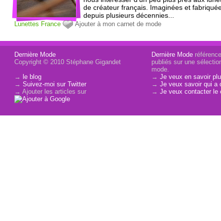
de créateur français. Imaginées et fabriqué
depuis plusieurs décennies...
Lunettes
France
Ajouter à mon carnet de mode
Dernière Mode
Dernière Mode
référence 
Copyright © 2010 Stéphane Gigandet
publiés sur une sélectio
mode.
→
le blog
→
Je veux en savoir plu
→
Suivez-moi sur Twitter
→
Je veux savoir qui a 
→ Ajouter les articles sur
→
Je veux contacter le 