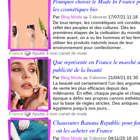
Pourquoi choisir le Made In France 
les cosmétiques bio
Par
Blog Mode
17/07/21 11:18
S'abonner
De tous temps, les cosmétiques ont constitu
reflet des peuples et des cultures. Dès les
premières étapes de la civilisation du monde
même avant, on a vu les hommes et les f
utiliser les produits naturels issus de leur
environnement pour confectionner...
France
Ajouter à mon carnet de mode
Que représente en France le marché d
publicité de la beauté
Par
Blog Mode
21/04/21 01:30
S'abonner
La beauté est certainement l’un des argum
de vente les plus efficaces depuis des
millénaires. En effet, chaque peuple et cha
époque a défini ses propres canons esthéti
sur la base de règles strictes. Des antiques
égyptiens jusqu’à nos jours,...
France
Ajouter à mon carnet de mode
Chaussures Banana Republic pour f
: où les acheter en France
Par
Blog Mode
04/11/20 16:10
S'abonner