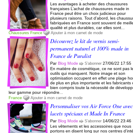
Les avantages à acheter des chaussures
françaises L’achat de chaussures made in
France peut être un choix judicieux pour
plusieurs raisons. Tout d’abord, les chaussu
fabriquées en France sont souvent de meill
qualité et plus durables, car elles sont...
Chaussures
France
Ajouter à mon carnet de mode
Découvrez le kit de vernis semi-
permanent naturel et 100% made in
France de Puralist
Par
Blog Mode
27/06/22 17:55
S'abonner
En matière de cosmétique, ce ne sont pas l
outils qui manquent. Notre image et son
optimisation occupent en effet une plage ho
de plus en plus importante et les fabricants 
bien compris toute la nécessité de développ
leur gamme pour répondre...
France
Ajouter à mon carnet de mode
Personnaliser vos Air Force One avec
lacets spéciaux et Made In France
Par
Blog Mode
14/06/22 23:46
S'abonner
Les vêtements et les accessoires que nous
portons en disent long sur nos centres d’inté