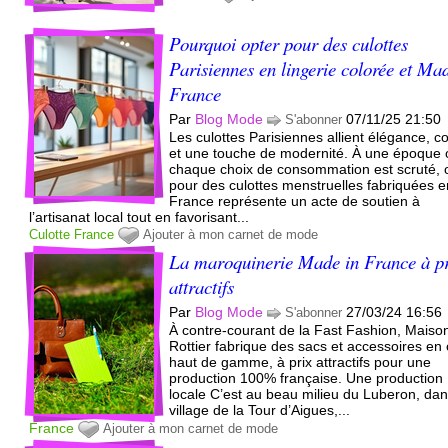
Pourquoi opter pour des culottes
Parisiennes en lingerie colorée et Ma
France
Par
Blog Mode
07/11/25 21:50
S'abonner
Les culottes Parisiennes allient élégance, co
et une touche de modernité. À une époque 
chaque choix de consommation est scruté, 
pour des culottes menstruelles fabriquées e
France représente un acte de soutien à
l’artisanat local tout en favorisant...
Culotte
France
Ajouter à mon carnet de mode
La maroquinerie Made in France à p
attractifs
Par
Blog Mode
27/03/24 16:56
S'abonner
À contre-courant de la Fast Fashion, Maiso
Rottier fabrique des sacs et accessoires en 
haut de gamme, à prix attractifs pour une
production 100% française. Une production
locale C’est au beau milieu du Luberon, dan
village de la Tour d’Aigues,...
France
Ajouter à mon carnet de mode