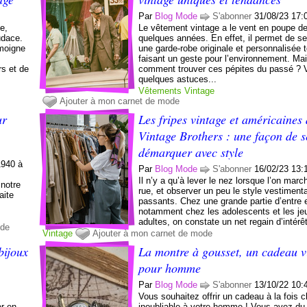
Par
Blog Mode
S'abonner
31/08/23 17:
e,
Le vêtement vintage a le vent en poupe d
udace.
quelques années. En effet, il permet de se
émoigne
une garde-robe originale et personnalisée 
faisant un geste pour l’environnement. Ma
rs et de
comment trouver ces pépites du passé ? V
quelques astuces...
Vêtements
Vintage
Ajouter à mon carnet de mode
ur
Les fripes vintage et américaines
Vintage Brothers : une façon de s
démarquer avec style
1940 à
Par
Blog Mode
S'abonner
16/02/23 13:
Il n’y a qu’à lever le nez lorsque l’on marc
 notre
rue, et observer un peu le style vestiment
aite
passants. Chez une grande partie d’entre 
notamment chez les adolescents et les je
adultes, on constate un net regain d’intérêt
ode
Vintage
Ajouter à mon carnet de mode
bijoux
La montre à gousset, un cadeau v
pour homme
Par
Blog Mode
S'abonner
13/10/22 10:
s
Vous souhaitez offrir un cadeau à la fois c
er en
inoubliable à votre homme ! Vous avez du