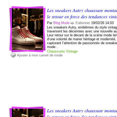
Les sneakers Autry chaussure montan
le retour en force des tendances vint
Par
Blog Mode
S'abonner
19/02/26 14:03
Les sneakers Autry, emblèmes du style vintag
traversent les décennies avec une nouvelle a
Leur retour sur le devant de la scène mode t
d’une volonté de marier héritage et modernité,
capturant l’attention de passionnés de sneake
mode...
Chaussures
Vintage
Ajouter à mon carnet de mode
Les sneakers Autry chaussure montan
le retour en force des tendances vint