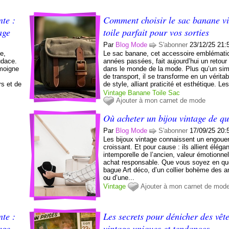
te :
Comment choisir le sac banane vi
age
toile parfait pour vos sorties
Par
Blog Mode
S'abonner
23/12/25 21:
e,
Le sac banane, cet accessoire emblémati
udace.
années passées, fait aujourd’hui un retour
émoigne
dans le monde de la mode. Plus qu’un si
de transport, il se transforme en un vérit
rs et de
de style, alliant praticité et esthétique. Les
Vintage
Banane
Toile
Sac
Ajouter à mon carnet de mode
Où acheter un bijou vintage de qu
Par
Blog Mode
S'abonner
17/09/25 20:
Les bijoux vintage connaissent un engou
croissant. Et pour cause : ils allient éléga
intemporelle de l’ancien, valeur émotionnell
achat responsable. Que vous soyez en qu
bague Art déco, d’un collier bohème des 
ou d’une...
Vintage
Ajouter à mon carnet de mod
te :
Les secrets pour dénicher des vêt
age
vintage uniques et tendances