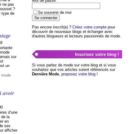
Mot de passe
oi ne pas
gousset ?
Se souvenir de moi
e type de
Pas encore inscrit(e) ?
Créez votre compte
pour
découvrir de nouveaux blogs et échanger avec
ntage
d'autres blogueurs et lecteurs passionnés de mode.
58
portante
a mode
Inscrivez votre blog !
jamais sur
est
Si vous parlez de mode sur votre blog et si vous
est un
souhaitez que vos articles soient référencés sur
Dernière Mode
,
proposez votre blog
!
e mode
à avoir
00
ires d’une
 de la
ler en
 de ses
ur afficher