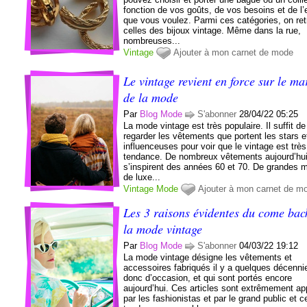
fonction de vos goûts, de vos besoins et de l’e
que vous voulez. Parmi ces catégories, on re
celles des bijoux vintage. Même dans la rue,
nombreuses...
Vintage
Ajouter à mon carnet de mode
Le vintage revient en force sur le ma
de la mode
Par
Blog Mode
S'abonner
28/04/22 05:25
La mode vintage est très populaire. Il suffit de
regarder les vêtements que portent les stars e
influenceuses pour voir que le vintage est très
tendance. De nombreux vêtements aujourd’hu
s’inspirent des années 60 et 70. De grandes 
de luxe...
Vintage
Mode
Ajouter à mon carnet de m
Les 3 raisons évidentes du come bac
la mode vintage
Par
Blog Mode
S'abonner
04/03/22 19:12
La mode vintage désigne les vêtements et
accessoires fabriqués il y a quelques décenni
donc d’occasion, et qui sont portés encore
aujourd’hui. Ces articles sont extrêmement ap
par les fashionistas et par le grand public et c