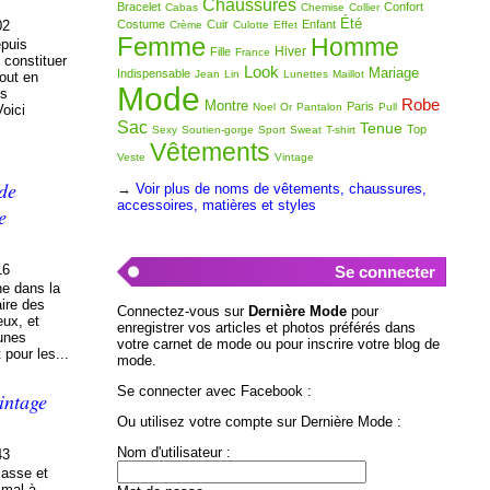
Chaussures
Bracelet
Confort
Cabas
Chemise
Collier
Été
Costume
Cuir
Enfant
02
Crème
Culotte
Effet
Femme
Homme
epuis
Hiver
Fille
France
 constituer
Look
Mariage
Indispensable
Jean
Lin
Lunettes
Maillot
tout en
Mode
is
Robe
Montre
Paris
Noel
Or
Pantalon
Pull
oici
Sac
Tenue
Top
Sexy
Soutien-gorge
Sport
Sweat
T-shirt
Vêtements
Veste
Vintage
 de
→
Voir plus de noms de vêtements, chaussures,
accessoires, matières et styles
e
16
Se connecter
he dans la
aire des
Connectez-vous sur
Dernière Mode
pour
eux, et
enregistrer vos articles et photos préférés dans
unes
votre carnet de mode ou pour inscrire votre blog de
 pour les...
mode.
Se connecter avec Facebook :
intage
Ou utilisez votre compte sur Dernière Mode :
Nom d'utilisateur :
43
lasse et
 mal à