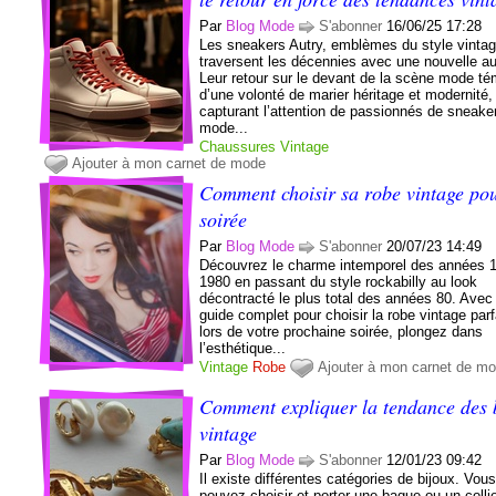
Par
Blog Mode
S'abonner
16/06/25 17:28
Les sneakers Autry, emblèmes du style vintag
traversent les décennies avec une nouvelle a
Leur retour sur le devant de la scène mode t
d’une volonté de marier héritage et modernité,
capturant l’attention de passionnés de sneake
mode...
Chaussures
Vintage
Ajouter à mon carnet de mode
Comment choisir sa robe vintage po
soirée
Par
Blog Mode
S'abonner
20/07/23 14:49
Découvrez le charme intemporel des années 
1980 en passant du style rockabilly au look
décontracté le plus total des années 80. Avec
guide complet pour choisir la robe vintage parf
lors de votre prochaine soirée, plongez dans
l’esthétique...
Vintage
Robe
Ajouter à mon carnet de m
Comment expliquer la tendance des 
vintage
Par
Blog Mode
S'abonner
12/01/23 09:42
Il existe différentes catégories de bijoux. Vou
pouvez choisir et porter une bague ou un colli