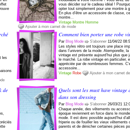
ffet
vous décider sur le cadeau idéal ! Pourqu
trouve
opter tout simplement pour une montre à 
En plus d’être un accessoire de classe, c
montre...
Vintage
Montre
Homme
Ajouter à mon carnet de mode
rché
Comment bien porter une robe vi
Par
Blog Mode
S'abonner
11/04/22 08:
Les styles rétro ont toujours une place im
dans l’univers de la mode. Atemporelle, l
vintage est présente aujourd’hui plus que 
t les
le marché. La robe vintage en particulier, 
appréciée par de nombreuses femmes. C’
i
accessoire...
maisons
Vintage
Robe
Ajouter à mon carnet d
ode
k de
Quels sont les must have vintage 
dans son dressing
Par
Blog Mode
S'abonner
26/03/21 12:
Chaque année, des vêtements ou accesso
es,
époque reviennent en force dans le monde
mode. Il est donc possible aujourd’hui d’al
préciés
friperie ou de fouiller les vieux vêtements
ette
parents et de dénicher certaines pièces po