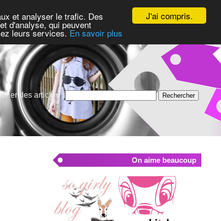
J'ai compris.
ux et analyser le trafic. Des
et d'analyse, qui peuvent
isez leurs services.
En savoir plus
cher des articles :
On aime beaucoup