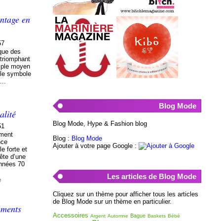
ntage en
57
que des
 triomphant
mple moyen
able symbole
...
Blog Mode
alité
Blog Mode, Hype & Fashion blog
51
ement
Blog :
Blog Mode
nce
Ajouter à votre page Google :
e forte et
ête d’une
années 70
Les articles de Blog Mode
e
Cliquez sur un thème pour afficher tous les articles
de Blog Mode sur un thème en particulier.
ements
Accessoires
Bague
Argent
Automne
Baskets
Bébé