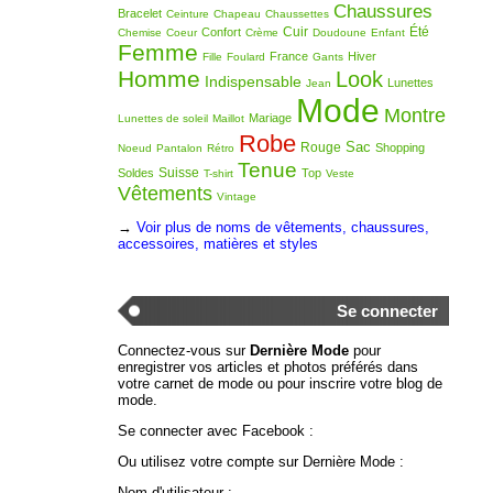
Chaussures
Bracelet
Ceinture
Chapeau
Chaussettes
Cuir
Été
Confort
Chemise
Coeur
Crème
Doudoune
Enfant
Femme
France
Hiver
Fille
Foulard
Gants
Homme
Look
Indispensable
Lunettes
Jean
Mode
Montre
Mariage
Lunettes de soleil
Maillot
Robe
Sac
Rouge
Shopping
Noeud
Pantalon
Rétro
Tenue
Suisse
Soldes
Top
T-shirt
Veste
Vêtements
Vintage
→
Voir plus de noms de vêtements, chaussures,
accessoires, matières et styles
Se connecter
Connectez-vous sur
Dernière Mode
pour
enregistrer vos articles et photos préférés dans
votre carnet de mode ou pour inscrire votre blog de
mode.
Se connecter avec Facebook :
Ou utilisez votre compte sur Dernière Mode :
Nom d'utilisateur :