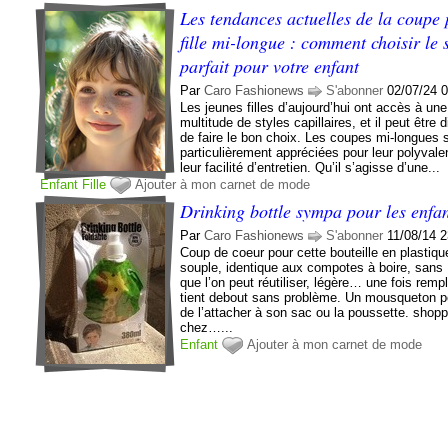
Les tendances actuelles de la coupe
fille mi-longue : comment choisir le 
parfait pour votre enfant
Par
Caro Fashionews
S'abonner
02/07/24 
Les jeunes filles d’aujourd’hui ont accès à une
multitude de styles capillaires, et il peut être di
de faire le bon choix. Les coupes mi-longues 
particulièrement appréciées pour leur polyvale
leur facilité d’entretien. Qu’il s’agisse d’une...
Enfant
Fille
Ajouter à mon carnet de mode
Drinking bottle sympa pour les enfa
Par
Caro Fashionews
S'abonner
11/08/14 
Coup de coeur pour cette bouteille en plastiqu
souple, identique aux compotes à boire, sans
que l’on peut réutiliser, légère… une fois rempl
tient debout sans problème. Un mousqueton 
de l’attacher à son sac ou la poussette. shop
chez…...
Enfant
Ajouter à mon carnet de mode