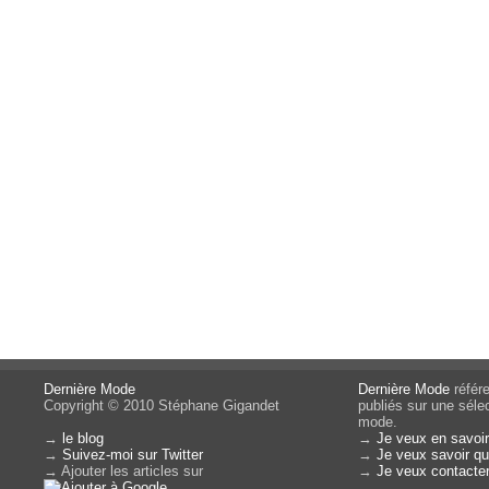
Dernière Mode
Dernière Mode
référe
Copyright © 2010 Stéphane Gigandet
publiés sur une sélec
mode.
→
le blog
→
Je veux en savoir
→
Suivez-moi sur Twitter
→
Je veux savoir qui
→ Ajouter les articles sur
→
Je veux contacter