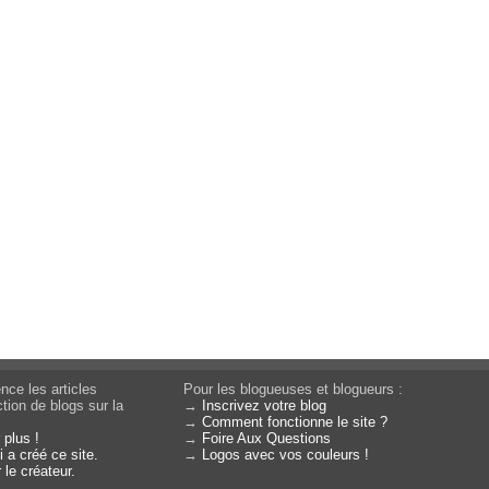
nce les articles
Pour les blogueuses et blogueurs :
tion de blogs sur la
→
Inscrivez votre blog
→
Comment fonctionne le site ?
 plus !
→
Foire Aux Questions
 a créé ce site.
→
Logos avec vos couleurs !
 le créateur.