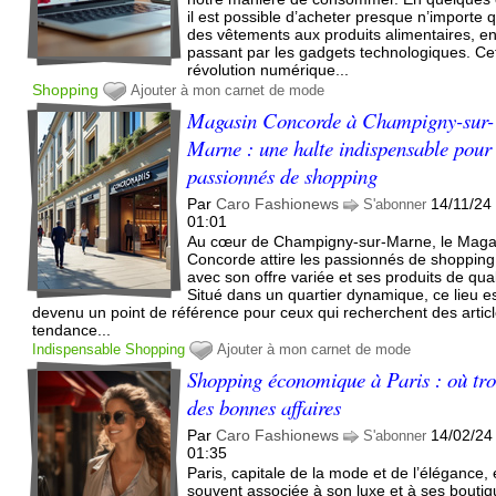
il est possible d’acheter presque n’importe q
des vêtements aux produits alimentaires, e
passant par les gadgets technologiques. Ce
révolution numérique...
Shopping
Ajouter à mon carnet de mode
Magasin Concorde à Champigny-sur-
Marne : une halte indispensable pour 
passionnés de shopping
Par
Caro Fashionews
14/11/24
S'abonner
01:01
Au cœur de Champigny-sur-Marne, le Maga
Concorde attire les passionnés de shopping
avec son offre variée et ses produits de qual
Situé dans un quartier dynamique, ce lieu e
devenu un point de référence pour ceux qui recherchent des artic
tendance...
Indispensable
Shopping
Ajouter à mon carnet de mode
Shopping économique à Paris : où tr
des bonnes affaires
Par
Caro Fashionews
14/02/24
S'abonner
01:35
Paris, capitale de la mode et de l’élégance, 
souvent associée à son luxe et à ses bouti