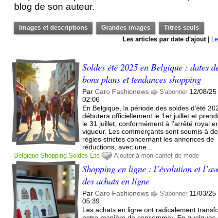
blog de son auteur.
Images et descriptions
Grandes images
Titres seuls
Les articles par date d'ajout
|
Le
Soldes été 2025 en Belgique : dates de
bons plans et tendances shopping
Par
Caro Fashionews
12/08/25
S'abonner
02:06
En Belgique, la période des soldes d’été 20
débutera officiellement le 1er juillet et prend
le 31 juillet, conformément à l’arrêté royal e
vigueur. Les commerçants sont soumis à d
règles strictes concernant les annonces de
réductions, avec une...
Belgique
Shopping
Soldes
Été
Ajouter à mon carnet de mode
Shopping en ligne : l’évolution et l’av
des achats en ligne
Par
Caro Fashionews
11/03/25
S'abonner
05:39
Les achats en ligne ont radicalement trans
notre manière de consommer. En quelques c