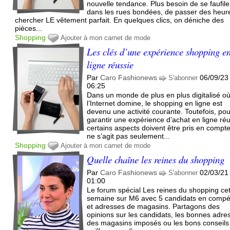
nouvelle tendance. Plus besoin de se faufile
dans les rues bondées, de passer des heur
chercher LE vêtement parfait. En quelques clics, on déniche des
pièces...
Shopping
Ajouter à mon carnet de mode
Les clés d’une expérience shopping e
ligne réussie
Par
Caro Fashionews
06/09/23
S'abonner
06:25
Dans un monde de plus en plus digitalisé o
l’Internet domine, le shopping en ligne est
devenu une activité courante. Toutefois, po
garantir une expérience d’achat en ligne réu
certains aspects doivent être pris en compte.
ne s’agit pas seulement...
Shopping
Ajouter à mon carnet de mode
Quelle chaîne les reines du shopping
Par
Caro Fashionews
02/03/21
S'abonner
01:00
Le forum spécial Les reines du shopping ce
semaine sur M6 avec 5 candidats en compét
et adresses de magasins. Partagons des
opinions sur les candidats, les bonnes adre
des magasins imposés ou les bons conseils