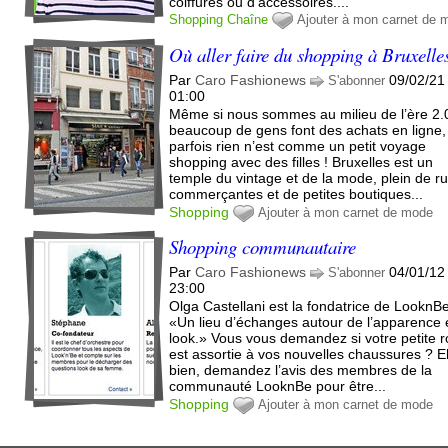
coiffures ou d’accessoires....
Shopping
Chaîne
Ajouter à mon carnet de 
Où aller faire du shopping à Bruxelle
Par
Caro Fashionews
09/02/21
S'abonner
01:00
Même si nous sommes au milieu de l’ère 2.
beaucoup de gens font des achats en ligne,
parfois rien n’est comme un petit voyage
shopping avec des filles ! Bruxelles est un
temple du vintage et de la mode, plein de r
commerçantes et de petites boutiques...
Shopping
Ajouter à mon carnet de mode
Shopping communautaire
Par
Caro Fashionews
04/01/12
S'abonner
23:00
Olga Castellani est la fondatrice de LooknB
«Un lieu d’échanges autour de l’apparence 
look.» Vous vous demandez si votre petite 
est assortie à vos nouvelles chaussures ? E
bien, demandez l’avis des membres de la
communauté LooknBe pour être...
Shopping
Ajouter à mon carnet de mode