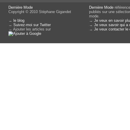
Dernière Mode
Dernière Mode
référence 
Copyright © 2010 Stéphane Gigandet
publiés sur une sélectio
mode.
→
le blog
→
Je veux en savoir plu
→
Suivez-moi sur Twitter
→
Je veux savoir qui a 
→ Ajouter les articles sur
→
Je veux contacter le 