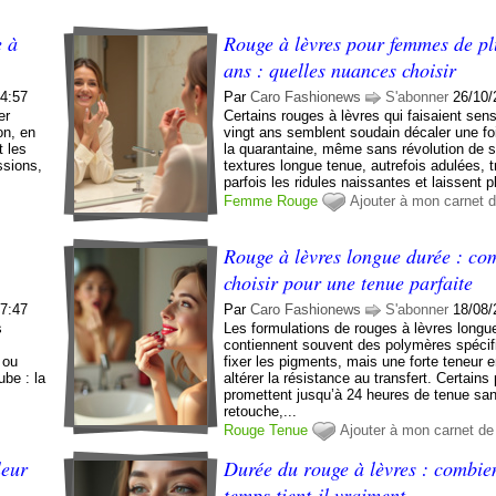
e à
Rouge à lèvres pour femmes de pl
ans : quelles nuances choisir
14:57
Par
Caro Fashionews
S'abonner
26/10/
er
Certains rouges à lèvres qui faisaient sen
on, en
vingt ans semblent soudain décaler une f
t les
la quarantaine, même sans révolution de s
ssions,
textures longue tenue, autrefois adulées, t
parfois les ridules naissantes et laissent p
Femme
Rouge
Ajouter à mon carnet 
Rouge à lèvres longue durée : co
choisir pour une tenue parfaite
07:47
Par
Caro Fashionews
S'abonner
18/08/
s
Les formulations de rouges à lèvres longu
contiennent souvent des polymères spécif
 ou
fixer les pigments, mais une forte teneur e
ube : la
altérer la résistance au transfert. Certains
promettent jusqu’à 24 heures de tenue sa
retouche,...
Rouge
Tenue
Ajouter à mon carnet d
leur
Durée du rouge à lèvres : combie
temps tient-il vraiment