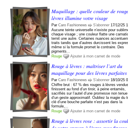
Maquillage : quelle couleur de roug
lèvres illumine votre visage
Par
Caro Fashionews
S'abonner
17/12/25 
Aucune teinte universelle n’existe pour sublim
chaque visage ; une couleur flatte une carnati
ternit une autre. Certaines nuances accentuen
traits tandis que d’autres durcissent les expre
même si la formule promet le contraire. Des
pigments...
Rouge
Ajouter à mon carnet de mode
Rouge à lèvres : maîtriser l’art du
maquillage pour des lèvres parfaites
Par
Caro Fashionews
S'abonner
18/10/25 
Chiffre brut : 67 % des rouges à lèvres vendu
finissent au fond d’un tiroir, à peine entamés,
sacrifiés sur l’autel d’une promesse non tenue
d’un geste approximatif. Oubliez la magie du t
clé d’une bouche parfaite n’est pas dans la
formule,...
Rouge
Ajouter à mon carnet de mode
Rouge à lèvres rose : assortir la cou
de votre crayon à lèvres avec finesse