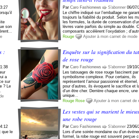
03:27
Par
Caro Fashionews
S'abonner
06/07/
orsqu’il
Le chiffre indiqué sur l’emballage ne garan
toujours la fiabilité du produit. Selon les 
ite
les formules, la durée de conservation d’u
que son
lèvres varie parfois du simple au double. 
èrent...
composants accélèrent l’oxydation ; d’autr
de
Rouge
Ajouter à mon carnet de mode
s :
Enquête sur la signification du t
de rose rouge
01:38
Par
Caro Fashionews
S'abonner
19/10/
leur
Les tatouages de rose rouge fascinent par 
ui a
symbolisme complexe. Pour certains, ils
ce sur
représentent l’amour passionné et éternel,
re ? Le
pour d’autres, ils évoquent le sacrifice et
.
d’un être cher. Derrière chaque encre, une 
unique...
de
Rouge
Rose
Ajouter à mon carnet de
Les vestes qui se marient le mieu
une robe rouge
04:12
Par
Caro Fashionews
S'abonner
23/06/
 que le
Lors d’une soirée mondaine ou d’un évén
s
formel, la robe rouge est souvent perçue