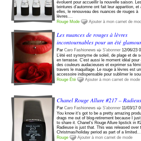
évoluent pour accueillir la nouvelle saison. Le
teintures d’automne ont fait leur apparition, et
elles, le renouveau des nuances de rouges à
lèvres....
Rouge
Mode
Ajouter à mon carnet de mo
Les nuances de rouges à lèvres
incontournables pour un été glamou
Par
Caro Fashionews
S'abonner
12/06/23 
L’été est synonyme de soleil, de plage et de s
en terrasse. C’est aussi le moment idéal pour
des couleurs audacieuses et exprimer sa fémi
travers le maquillage. Le rouge à lèvres est u
accessoire indispensable pour sublimer le sour
Rouge
Été
Ajouter à mon carnet de mode
Chanel Rouge Allure #217 – Radieu
Par
Caro Fashionews
S'abonner
11/03/17 
You know it’s got to be a pretty amazing produc
drags me out of blog-retirement because I ju
to share it. Chanel’s Rouge Allure lipstick in #
Radieuse is just that. This was released over 
Christmas/holiday period as part of a limited...
Rouge
Ajouter à mon carnet de mode