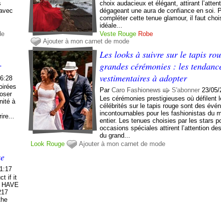
s
choix audacieux et élégant, attirant l’attent
 avec
dégageant une aura de confiance en soi. 
compléter cette tenue glamour, il faut chois
idéale...
de
Veste
Rouge
Robe
Ajouter à mon carnet de mode
Les looks à suivre sur le tapis ro
r
grandes cérémonies : les tendanc
vestimentaires à adopter
06:28
oirées
Par
Caro Fashionews
S'abonner
23/05/
 oser
Les cérémonies prestigieuses où défilent 
nité à
célébrités sur le tapis rouge sont des év
n
incontournables pour les fashionistas du
ire...
entier. Les tenues choisies par les stars p
occasions spéciales attirent l’attention de
du grand...
Look
Rouge
Ajouter à mon carnet de mode
se
01:17
t if it
st HAVE
217
the