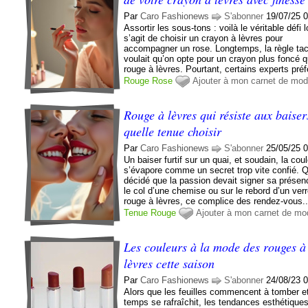
Par
Caro Fashionews
S'abonner
19/07/25 
Assortir les sous-tons : voilà le véritable défi l
s’agit de choisir un crayon à lèvres pour
accompagner un rose. Longtemps, la règle tac
voulait qu’on opte pour un crayon plus foncé 
rouge à lèvres. Pourtant, certains experts préf
Rouge
Rose
Ajouter à mon carnet de mo
Rouge à lèvres qui résiste aux baiser
quelle tenue choisir
Par
Caro Fashionews
S'abonner
25/05/25 
Un baiser furtif sur un quai, et soudain, la cou
s’évapore comme un secret trop vite confié. Q
décidé que la passion devait signer sa présen
le col d’une chemise ou sur le rebord d’un ver
rouge à lèvres, ce complice des rendez-vous..
Tenue
Rouge
Ajouter à mon carnet de mo
Les couleurs à la mode des rouges à
lèvres cette saison
Par
Caro Fashionews
S'abonner
24/08/23 
Alors que les feuilles commencent à tomber et
temps se rafraîchit, les tendances esthétique