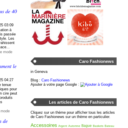
us de 40
25 03:09
sation à
ois passée
tyle. Les
rahissent
lace...
de mode
Caro Fashionews
mment le
in Geneva
25 04:27
Blog :
Caro Fashionews
Ajouter à votre page Google :
e tenue
iques pour
n cire peut
 produits
Les articles de Caro Fashionews
ns
e mode
Cliquez sur un thème pour afficher tous les articles
de Caro Fashionews sur un thème en particulier.
n de
Accessoires
Bague
Argent
Automne
Baskets
Bateau