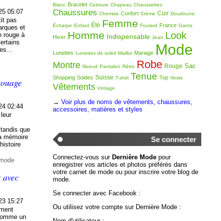
Bracelet
Blanc
Ceinture
Chapeau
Chaussettes
Chaussures
25 05:07
Cuir
Confort
Chemise
Crème
Doudoune
tit pas
Femme
Été
France
Écharpe
Enfant
Foulard
Gants
marques et
Homme
Look
n rouge à
Indispensable
Hiver
Jean
Certains
Mode
es...
Lunettes
Mariage
Lunettes de soleil
Maillot
Robe
Montre
Sac
Rouge
Noeud
Pantalon
Rétro
Tenue
Suisse
Shopping
Soldes
Top
T-shirt
Veste
atouage
Vêtements
Vintage
→
Voir plus de noms de vêtements, chaussures,
24 02:44
accessoires, matières et styles
leur
 tandis que
 la mémoire
Se connecter
histoire
Connectez-vous sur
Dernière Mode
pour
 mode
enregistrer vos articles et photos préférés dans
votre carnet de mode ou pour inscrire votre blog de
x avec
mode.
Se connecter avec Facebook :
23 15:27
Ou utilisez votre compte sur Dernière Mode :
ement
 comme un
Nom d'utilisateur :