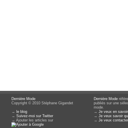
Dernière Mode
Dernière Mode
référe
Copyright © 2010 Stéphane Gigandet
publiés sur une sélec
mode.
→
le blog
→
Je veux en savoir
→
Suivez-moi sur Twitter
→
Je veux savoir qui
→ Ajouter les articles sur
→
Je veux contacter