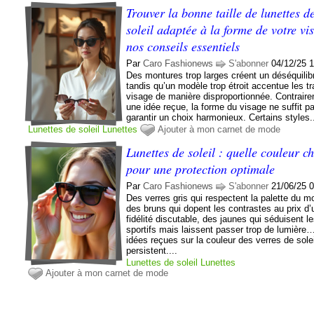
Trouver la bonne taille de lunettes d
soleil adaptée à la forme de votre vi
nos conseils essentiels
Par
Caro Fashionews
S'abonner
04/12/25 
Des montures trop larges créent un déséquilib
tandis qu’un modèle trop étroit accentue les tr
visage de manière disproportionnée. Contrair
une idée reçue, la forme du visage ne suffit p
garantir un choix harmonieux. Certains styles.
Lunettes de soleil
Lunettes
Ajouter à mon carnet de mode
Lunettes de soleil : quelle couleur ch
pour une protection optimale
Par
Caro Fashionews
S'abonner
21/06/25 
Des verres gris qui respectent la palette du m
des bruns qui dopent les contrastes au prix d’
fidélité discutable, des jaunes qui séduisent l
sportifs mais laissent passer trop de lumière
idées reçues sur la couleur des verres de solei
persistent....
Lunettes de soleil
Lunettes
Ajouter à mon carnet de mode