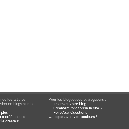
nce les articles
Pour les blogueuses et blogueurs :
tion de blogs sur la
→
Inscrivez votre blog
→
Comment fonctionne le site ?
 plus !
→
Foire Aux Questions
 a créé ce site.
→
Logos avec vos couleurs !
 le créateur.