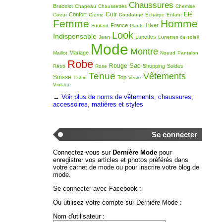
Chaussures
Bracelet
Chapeau
Chaussettes
Chemise
Cuir
Été
Confort
Coeur
Crème
Doudoune
Écharpe
Enfant
Femme
Homme
France
Hiver
Foulard
Gants
Look
Indispensable
Lunettes
Jean
Lunettes de soleil
Mode
Montre
Mariage
Maillot
Noeud
Pantalon
Robe
Sac
Rouge
Shopping
Soldes
Rétro
Rose
Tenue
Vêtements
Suisse
Top
T-shirt
Veste
Vintage
→
Voir plus de noms de vêtements, chaussures,
accessoires, matières et styles
Se connecter
Connectez-vous sur
Dernière Mode
pour
enregistrer vos articles et photos préférés dans
votre carnet de mode ou pour inscrire votre blog de
mode.
Se connecter avec Facebook :
Ou utilisez votre compte sur Dernière Mode :
Nom d'utilisateur :