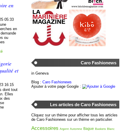
oire en
25 05:33
 une
herches en
La demande
es ou
mes
té
égorie
Caro Fashionews
qualité et
in Geneva
Blog :
Caro Fashionews
23 16:15
Ajouter à votre page Google :
s dont tout
n. Elles
eux des
 se
Les articles de Caro Fashionews
une
Cliquez sur un thème pour afficher tous les articles
de Caro Fashionews sur un thème en particulier.
Accessoires
Bague
Argent
Automne
Baskets
Blanc