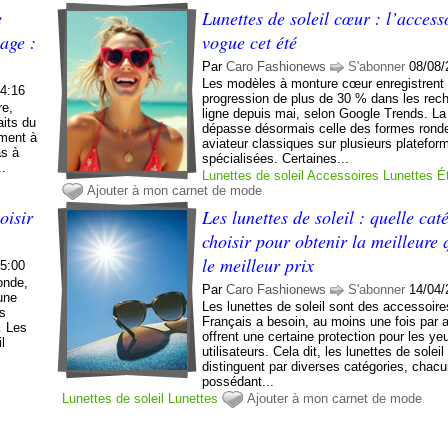
e
Lunettes de soleil cœur : l’access
sage :
vogue cet été
Par
Caro Fashionews
S'abonner
08/08/
Les modèles à monture cœur enregistrent
14:16
progression de plus de 30 % dans les rec
re,
ligne depuis mai, selon Google Trends. 
aits du
dépasse désormais celle des formes rond
ement à
aviateur classiques sur plusieurs platefor
as à
spécialisées. Certaines...
..
Lunettes de soleil
Accessoires
Lunettes
É
Ajouter à mon carnet de mode
oisir
Les lunettes de soleil : quelle cat
choisir pour obtenir la meilleure 
le meilleur prix
05:00
onde,
Par
Caro Fashionews
S'abonner
14/04/
une
Les lunettes de soleil sont des accessoire
es
Français a besoin, au moins une fois par a
… Les
offrent une certaine protection pour les y
l
utilisateurs. Cela dit, les lunettes de soleil
distinguent par diverses catégories, chac
possédant...
Lunettes de soleil
Lunettes
Ajouter à mon carnet de mode