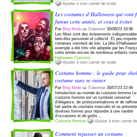
Ajouter à mon carnet de mode
Les costumes d’Halloween qui vont f
fureur cette année, et ceux à éviter
Par
Blog Mode
S'abonner
30/08/23 19:06
Les fêtes sont des événements indispensable
bien-être personnel et collectif. Et peu importe
certaines viennent de loin. La fête d’Hallowee
exemple a été très vite adoptée par les França
cette année encore de nombreux enfants viend
Halloween
Costume
Ajouter à mon carnet de mode
Costume homme : le guide pour choi
costume sans se ruiner
Par
Blog Mode
S'abonner
30/07/23 22:46
Introduction au monde du costume homme Le
costume homme est un symbole universel
d’élégance, de professionnalisme et de raffine
fait partie du vestiaire masculin et se présent
diverses formes pour répondre à une variété
d’occasions et de goûts....
Costume
Homme
Ajouter à mon carnet d
Comment repasser un costume