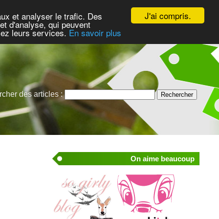
J'ai compris.
ux et analyser le trafic. Des
et d'analyse, qui peuvent
isez leurs services.
En savoir plus
cher des articles :
On aime beaucoup