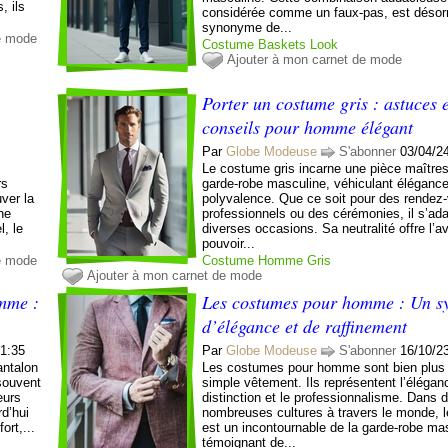
, ils
considérée comme un faux-pas, est déso
synonyme de...
e mode
Costume
Baskets
Look
Ajouter à mon carnet de mode
Porter un costume gris : astuces 
conseils pour homme élégant
Par
Globe Modeuse
S'abonner
03/04/2
Le costume gris incarne une pièce maître
rs
garde-robe masculine, véhiculant élégance
ver la
polyvalence. Que ce soit pour des rendez
ne
professionnels ou des cérémonies, il s’ad
l, le
diverses occasions. Sa neutralité offre l’
pouvoir...
e mode
Costume
Homme
Gris
Ajouter à mon carnet de mode
mme :
Les costumes pour homme : Un s
d’élégance et de raffinement
01:35
Par
Globe Modeuse
S'abonner
16/10/2
antalon
Les costumes pour homme sont bien plus
souvent
simple vêtement. Ils représentent l’éléganc
eurs
distinction et le professionnalisme. Dans 
d’hui
nombreuses cultures à travers le monde, 
rt,...
est un incontournable de la garde-robe ma
témoignant de...