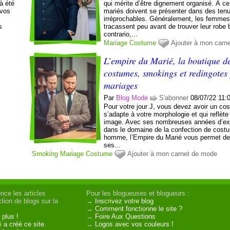
à été
qui mérite d’être dignement organisé. À ce 
 vos
mariés doivent se présenter dans des ten
irréprochables. Généralement, les femmes
s
tracassent peu avant de trouver leur robe 
contrario,...
Mariage
Costume
Ajouter à mon carn
L’empire du Marié, la boutique d
costumes, smokings et redingotes 
mariages
Par
Blog Mode
S'abonner
08/07/22 11:
Pour votre jour J, vous devez avoir un co
s’adapte à votre morphologie et qui reflète
image. Avec ses nombreuses années d’ex
dans le domaine de la confection de cost
homme, l’Empire du Marié vous permet de 
ses...
Smoking
Mariage
Costume
Ajouter à mon carnet de mode
nce les articles
Pour les blogueuses et blogueurs :
tion de blogs sur la
→
Inscrivez votre blog
→
Comment fonctionne le site ?
 plus !
→
Foire Aux Questions
 a créé ce site.
→
Logos avec vos couleurs !