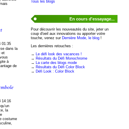
Tous les blogs
rmais
En cours d'essayage...
et
Pour découvrir les nouveautés du site, jeter un
coup d'oeil aux innovations ou apporter votre
touche, venez sur
Dernière Mode, le blog
!
4 01:35
Les dernières retouches :
sse dans la
 et
→
Le défi look des vacances !
-vous
→
Résultats du Défi Monochrome
apte à
→
La carte des blogs mode
avantage de
→
Résultats du Défi Color Block
→
Défi Look : Color Block
ymbole
3 14:16
 qu’un
e, la
de
le costume
sculine,