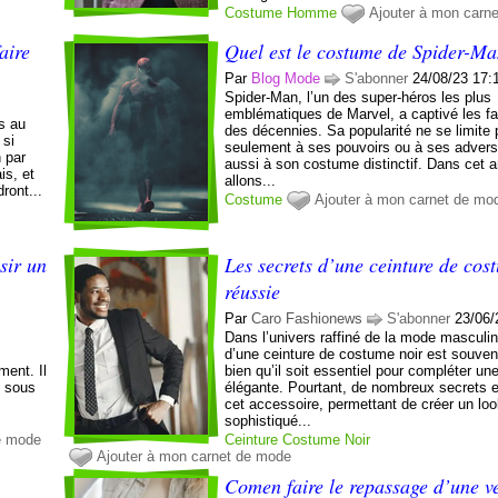
Costume
Homme
Ajouter à mon carn
aire
Quel est le costume de Spider-M
Par
Blog Mode
S'abonner
24/08/23 17:
Spider-Man, l’un des super-héros les plus
emblématiques de Marvel, a captivé les f
s au
des décennies. Sa popularité ne se limite
 si
seulement à ses pouvoirs ou à ses advers
n par
aussi à son costume distinctif. Dans cet a
is, et
allons...
ront...
Costume
Ajouter à mon carnet de mo
sir un
Les secrets d’une ceinture de cos
réussie
Par
Caro Fashionews
S'abonner
23/06/
Dans l’univers raffiné de la mode masculin
d’une ceinture de costume noir est souven
ment. Il
bien qu’il soit essentiel pour compléter un
e sous
élégante. Pourtant, de nombreux secrets 
cet accessoire, permettant de créer un lo
sophistiqué...
e mode
Ceinture
Costume
Noir
Ajouter à mon carnet de mode
Comen faire le repassage d’une v