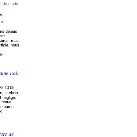
et de mode
an
15
ans depuis
 pas
aires, mais
rticle, nous
de
tume noir
23 10:05
e, le choix
t négligé,
e tenue
entourent
ok
este de