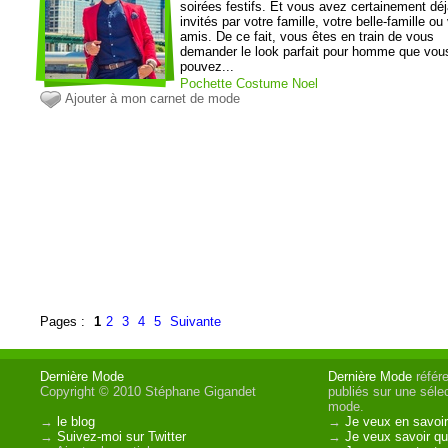
soirées festifs. Et vous avez certainement déj
invités par votre famille, votre belle-famille ou
amis. De ce fait, vous êtes en train de vous
demander le look parfait pour homme que vou
pouvez...
Pochette
Costume
Noel
Ajouter à mon carnet de mode
Pages :
1
2
3
4
5
Suivante
Dernière Mode
Dernière Mode
référe
Copyright © 2010 Stéphane Gigandet
publiés sur une sélec
mode.
→
le blog
→
Je veux en savoir
→
Suivez-moi sur Twitter
→
Je veux savoir qui