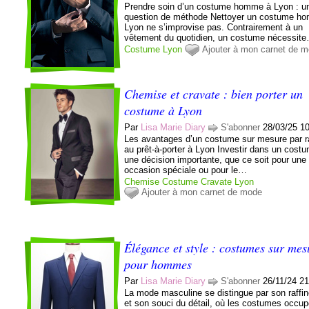
Prendre soin d’un costume homme à Lyon : u
question de méthode Nettoyer un costume h
Lyon ne s’improvise pas. Contrairement à un
vêtement du quotidien, un costume nécessit
Costume
Lyon
Ajouter à mon carnet de 
Chemise et cravate : bien porter un
costume à Lyon
Par
Lisa Marie Diary
S'abonner
28/03/25 1
Les avantages d’un costume sur mesure par r
au prêt-à-porter à Lyon Investir dans un cost
une décision importante, que ce soit pour une
occasion spéciale ou pour le…
Chemise
Costume
Cravate
Lyon
Ajouter à mon carnet de mode
Élégance et style : costumes sur mes
pour hommes
Par
Lisa Marie Diary
S'abonner
26/11/24 2
La mode masculine se distingue par son raffi
et son souci du détail, où les costumes occu