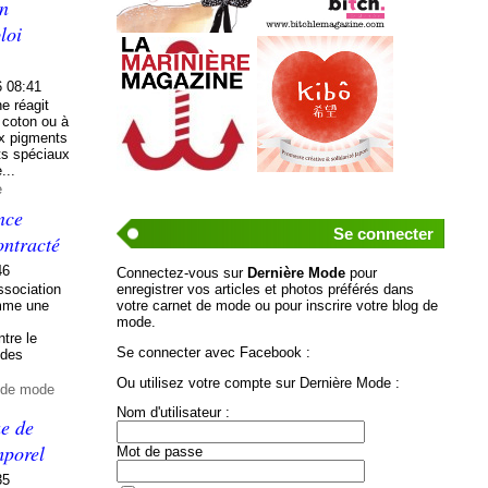
un
loi
6 08:41
e réagit
 coton ou à
aux pigments
its spéciaux
...
e
nce
Se connecter
ontracté
46
Connectez-vous sur
Dernière Mode
pour
ssociation
enregistrer vos articles et photos préférés dans
omme une
votre carnet de mode ou pour inscrire votre blog de
mode.
tre le
Se connecter avec Facebook :
 des
Ou utilisez votre compte sur Dernière Mode :
t de mode
Nom d'utilisateur :
ue de
mporel
Mot de passe
35