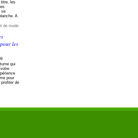
titre, les
ues
 se
blanche. A
et de mode
es
pour les
09
stume qui
 votre
périence
ume pour
profiter de