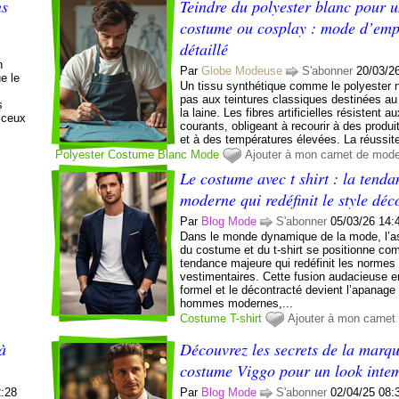
ns
Teindre du polyester blanc pour 
costume ou cosplay : mode d’emp
détaillé
n
Par
Globe Modeuse
S'abonner
20/03/2
e le
Un tissu synthétique comme le polyester n
pas aux teintures classiques destinées au
s
la laine. Les fibres artificielles résistent 
 ceux
courants, obligeant à recourir à des produ
et à des températures élevées. La réussite
Polyester
Costume
Blanc
Mode
Ajouter à mon carnet de mod
Le costume avec t shirt : la tenda
moderne qui redéfinit le style déc
Par
Blog Mode
S'abonner
05/03/26 14:
Dans le monde dynamique de la mode, l’a
du costume et du t-shirt se positionne c
tendance majeure qui redéfinit les normes
vestimentaires. Cette fusion audacieuse en
formel et le décontracté devient l’apanage
hommes modernes,...
Costume
T-shirt
Ajouter à mon carne
à
Découvrez les secrets de la marq
costume Viggo pour un look inte
2:28
Par
Blog Mode
S'abonner
02/04/25 08: