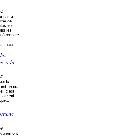
52
er pas à
ume de
utes vos
ons les
s à prendre
 de mode
des
e à la
37
pas la
 est un qui
el, c’est
 s’aiment
que...
costume
39
 évènement