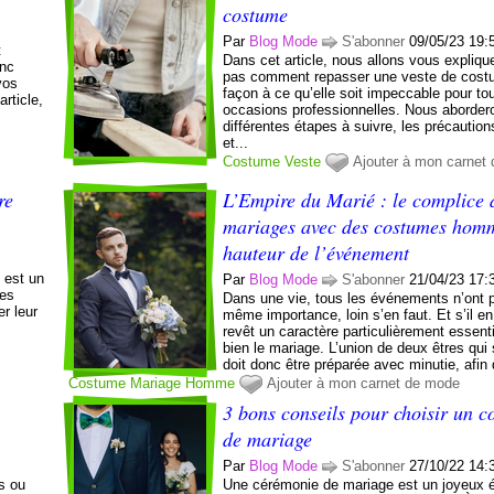
costume
Par
Blog Mode
S'abonner
09/05/23 19:
t
Dans cet article, nous allons vous expliqu
onc
pas comment repasser une veste de cost
vos
façon à ce qu’elle soit impeccable pour to
rticle,
occasions professionnelles. Nous aborder
différentes étapes à suivre, les précaution
et...
Costume
Veste
Ajouter à mon carnet
re
L’Empire du Marié : le complice 
mariages avec des costumes homm
hauteur de l’événement
 est un
Par
Blog Mode
S'abonner
21/04/23 17:
les
Dans une vie, tous les événements n’ont 
r leur
même importance, loin s’en faut. Et s’il en
revêt un caractère particulièrement essenti
bien le mariage. L’union de deux êtres qui
doit donc être préparée avec minutie, afin 
Costume
Mariage
Homme
Ajouter à mon carnet de mode
3 bons conseils pour choisir un 
de mariage
Par
Blog Mode
S'abonner
27/10/22 14:
rs ou
Une cérémonie de mariage est un joyeux