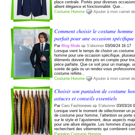
place centrale. Portés pour diverses occasions
allient élégance et fonctionnalité. Que…
Costume
Homme
Ajouter à mon carnet d
Comment choisir le costume homme
parfait pour une occasion spécifique
Par
Blog Mode
S'abonner
03/04/24 16:17
Lorsque vient le temps de choisir un costume
homme pour une occasion spécifique, plusieu
éléments doivent être pris en compte pour trou
pièce parfaite. Que ce soit pour un mariage, u
soirée de gala ou un rendez-vous professionne
costume reflète...
Costume
Homme
Ajouter à mon carnet d
Choisir son pantalon de costume ho
astuces et conseils essentiels
Par
Caro Fashionews
S'abonner
03/03/24 
Lorsque vient le moment de sélectionner un p
de costume pour homme, l’attention se porte 
sur le style et l’ajustement, deux aspects maj
pour une allure élégante. Les hommes d’aujour
recherchent des vêtements qui combinent confo
Pantalon
Costume
Homme