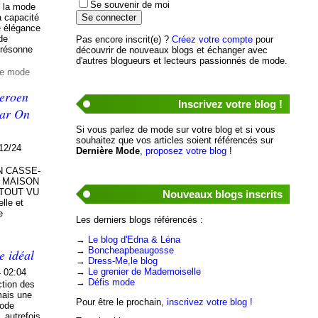
Se souvenir de moi
e la mode
a capacité
e élégance
de
Pas encore inscrit(e) ?
Créez votre compte
pour
 résonne
découvrir de nouveaux blogs et échanger avec
d'autres blogueurs et lecteurs passionnés de mode.
de mode
Jeroen
Inscrivez votre blog !
par On
Si vous parlez de mode sur votre blog et si vous
souhaitez que vos articles soient référencés sur
12/24
Dernière Mode
,
proposez votre blog
!
 CASSE-
A MAISON
 TOUT VU
Nouveaux blogs inscrits
lle et
e
Les derniers blogs référencés :
→
Le blog d'Edna & Léna
→
Boncheapbeaugosse
e idéal
→
Dress-Me,le blog
→
Le grenier de Mademoiselle
4 02:04
→
Défis mode
ction des
mais une
Pour être le prochain,
inscrivez votre blog !
mode
 autrefois