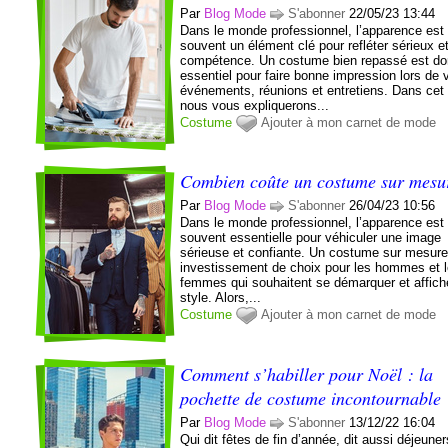
Par
Blog Mode
S'abonner
22/05/23 13:44
Dans le monde professionnel, l’apparence est
souvent un élément clé pour refléter sérieux e
compétence. Un costume bien repassé est d
essentiel pour faire bonne impression lors de 
événements, réunions et entretiens. Dans cet a
nous vous expliquerons...
Costume
Ajouter à mon carnet de mode
Combien coûte un costume sur mesu
Par
Blog Mode
S'abonner
26/04/23 10:56
Dans le monde professionnel, l’apparence est
souvent essentielle pour véhiculer une image
sérieuse et confiante. Un costume sur mesure
investissement de choix pour les hommes et 
femmes qui souhaitent se démarquer et affiche
style. Alors,...
Costume
Ajouter à mon carnet de mode
Comment s’habiller pour Noël : la
pochette de costume incontournable
Par
Blog Mode
S'abonner
13/12/22 16:04
Qui dit fêtes de fin d’année, dit aussi déjeune