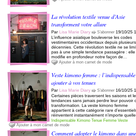
La révolution textile venue d’Asie
transforment votre allure
Par
Lisa Marie Diary
19/10/25 
S'abonner
L’influence asiatique bouleverse les codes
vestimentaires occidentaux depuis plusieur
décennies. Cette révolution textile ne se limi
pas à une simple tendance passagère : elle
modifie en profondeur notre façon de…
Ajouter à mon carnet de mode
Veste kimono femme : l’indispensable
ajouter à vos tenues
Par
Lisa Marie Diary
16/10/25 
S'abonner
Certaines pièces traversent les saisons et l
tendances sans jamais perdre leur pouvoir 
transformation. La veste kimono femme
appartient à cette catégorie rare d’essentiel
réinventent instantanément n’importe quel
Indispensable
Kimono
Tenue
Femme
Veste
Ajouter à mon carnet de mode
Comment adopter le kimono dans un