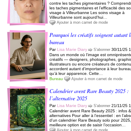
contre les taches pigmentaires ? Comprend
les taches pigmentaires et l’efficacité des so
visage à Villeurbanne Les soins visage à
Villeurbanne sont aujourd’hui…
Ajouter à mon carnet de mode
Pourquoi les créatifs soignent autant 
bureau
Par
Lisa Marie Diary
30/11/25 
S'abonner
Dans un monde où l’image est omniprésente
créatifs — designers, photographes, graphis
illustrateurs ou encore créateurs de conten
accordent autant d’importance à leur burea
qu’à leur apparence. Cette…
Bureau
Ajouter à mon carnet de mode
Calendrier avent Rare Beauty 2025 :
l’alternative 2025
Par
Lisa Marie Diary
21/11/25 
S'abonner
Calendrier avent Rare Beauty 2025 : infos 
alternatives Pour aller à l’essentiel : en l’ab
d’un calendrier Rare Beauty solo pour 2025,
meilleure option est de saisir l’occasion…
Ajouter à mon carnet de mode