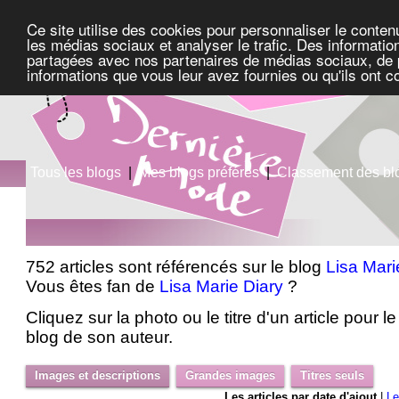
Ce site utilise des cookies pour personnaliser le conten
les médias sociaux et analyser le trafic. Des information
partagées avec nos partenaires de médias sociaux, de pu
informations que vous leur avez fournies ou qu'ils ont c
Tous les blogs
|
Mes blogs préférés
|
Classement des bl
752 articles sont référencés sur le blog
Lisa Mari
Vous êtes fan de
Lisa Marie Diary
?
Cliquez sur la photo ou le titre d'un article pour le 
blog de son auteur.
Images et descriptions
Grandes images
Titres seuls
Les articles par date d'ajout
|
Le