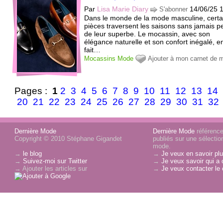
Par
Lisa Marie Diary
14/06/25 
S'abonner
Dans le monde de la mode masculine, certa
pièces traversent les saisons sans jamais p
de leur superbe. Le mocassin, avec son
élégance naturelle et son confort inégalé, e
fait…
Mocassins
Mode
Ajouter à mon carnet de 
Pages :
1
2
3
4
5
6
7
8
9
10
11
12
13
14
20
21
22
23
24
25
26
27
28
29
30
31
32
Dernière Mode
Dernière Mode
référence 
Copyright © 2010 Stéphane Gigandet
publiés sur une sélectio
mode.
→
le blog
→
Je veux en savoir plu
→
Suivez-moi sur Twitter
→
Je veux savoir qui a 
→ Ajouter les articles sur
→
Je veux contacter le 