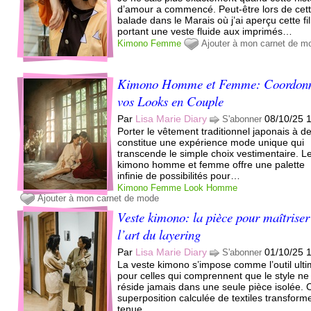
d’amour a commencé. Peut-être lors de cet
balade dans le Marais où j’ai aperçu cette fil
portant une veste fluide aux imprimés…
Kimono
Femme
Ajouter à mon carnet de m
Kimono Homme et Femme: Coordon
vos Looks en Couple
Par
Lisa Marie Diary
08/10/25 
S'abonner
Porter le vêtement traditionnel japonais à d
constitue une expérience mode unique qui
transcende le simple choix vestimentaire. L
kimono homme et femme offre une palette
infinie de possibilités pour…
Kimono
Femme
Look
Homme
Ajouter à mon carnet de mode
Veste kimono: la pièce pour maîtriser
l’art du layering
Par
Lisa Marie Diary
01/10/25 
S'abonner
La veste kimono s’impose comme l’outil ult
pour celles qui comprennent que le style ne
réside jamais dans une seule pièce isolée. 
superposition calculée de textiles transform
tenue…