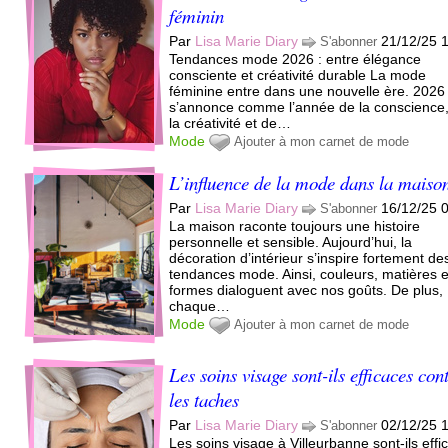
féminin
Par
Lisa Marie Diary
21/12/25 
S'abonner
Tendances mode 2026 : entre élégance
consciente et créativité durable La mode
féminine entre dans une nouvelle ère. 2026
s’annonce comme l’année de la conscience
la créativité et de…
Mode
Ajouter à mon carnet de mode
L’influence de la mode dans la maiso
Par
Lisa Marie Diary
16/12/25 
S'abonner
La maison raconte toujours une histoire
personnelle et sensible. Aujourd’hui, la
décoration d’intérieur s’inspire fortement de
tendances mode. Ainsi, couleurs, matières e
formes dialoguent avec nos goûts. De plus,
chaque…
Mode
Ajouter à mon carnet de mode
Les soins visage sont-ils efficaces con
les taches
Par
Lisa Marie Diary
02/12/25 
S'abonner
Les soins visage à Villeurbanne sont-ils effi