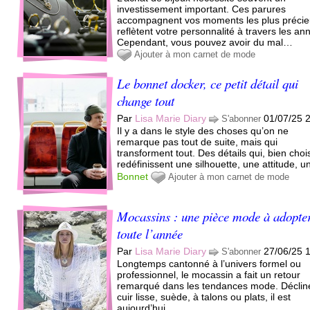
investissement important. Ces parures
accompagnent vos moments les plus précie
reflètent votre personnalité à travers les an
Cependant, vous pouvez avoir du mal…
Ajouter à mon carnet de mode
Le bonnet docker, ce petit détail qui
change tout
Par
Lisa Marie Diary
01/07/25 
S'abonner
Il y a dans le style des choses qu’on ne
remarque pas tout de suite, mais qui
transforment tout. Des détails qui, bien chois
redéfinissent une silhouette, une attitude, 
Bonnet
Ajouter à mon carnet de mode
Mocassins : une pièce mode à adopte
toute l’année
Par
Lisa Marie Diary
27/06/25 
S'abonner
Longtemps cantonné à l’univers formel ou
professionnel, le mocassin a fait un retour
remarqué dans les tendances mode. Déclin
cuir lisse, suède, à talons ou plats, il est
aujourd’hui…