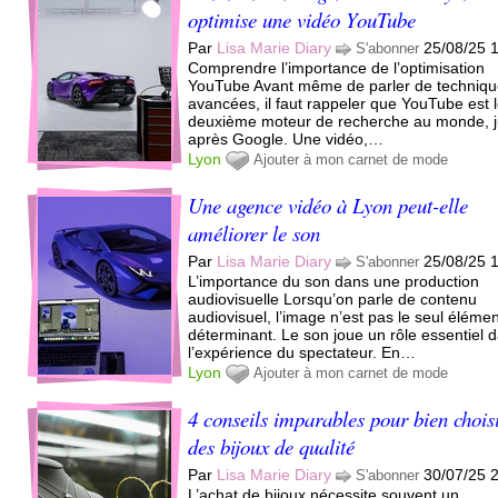
optimise une vidéo YouTube
Par
Lisa Marie Diary
25/08/25 
S'abonner
Comprendre l’importance de l’optimisation
YouTube Avant même de parler de techniq
avancées, il faut rappeler que YouTube est 
deuxième moteur de recherche au monde, j
après Google. Une vidéo,…
Lyon
Ajouter à mon carnet de mode
Une agence vidéo à Lyon peut-elle
améliorer le son
Par
Lisa Marie Diary
25/08/25 
S'abonner
L’importance du son dans une production
audiovisuelle Lorsqu’on parle de contenu
audiovisuel, l’image n’est pas le seul éléme
déterminant. Le son joue un rôle essentiel 
l’expérience du spectateur. En…
Lyon
Ajouter à mon carnet de mode
4 conseils imparables pour bien chois
des bijoux de qualité
Par
Lisa Marie Diary
30/07/25 
S'abonner
L’achat de bijoux nécessite souvent un