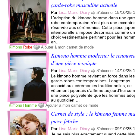
garde-robe masculine actuelle
Par
Lisa Marie Diary
15/10/25 
S'abonner
L’adoption du kimono homme dans une gar
robe contemporaine n’est plus une excentric
réservée aux cérémonies. Cette pièce japo
intemporelle s’impose désormais comme u
choix vestimentaire pertinent pour les hom
en…
Kimono
Robe
Ajouter à mon carnet de mode
Kimono homme moderne: le renouve
d’une pièce iconique
Par
Lisa Marie Diary
14/10/25 
S'abonner
Le kimono homme revient en force dans les
garde-robes contemporaines. Longtemps
associé aux cérémonies traditionnelles, ce
vêtement japonais s’affirme aujourd’hui c
une pièce polyvalente que les hommes ado
au quotidien.…
Kimono
Homme
Ajouter à mon carnet de mode
Carnet de style : le kimono femme m
pièce fétiche
Par
Lisa Marie Diary
09/10/25 
S'abonner
Je ne sais plus exactement quand cette hist