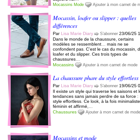
Mocassins
Mode
Ajouter à mon carnet de 
Mocassin, loafer ou slipper : quelles
différences
Par
Lisa Marie Diary
23/06/25 
S'abonner
Dans le monde de la chaussure, certains
modèles se ressemblent… mais ne se
confondent pas. C’est le cas du mocassin, 
loafer et du slipper. Ces trois types de
chaussures…
Mocassins
Ajouter à mon carnet de mode
La chaussure phare du style effortless
Par
Lisa Marie Diary
19/06/25 
S'abonner
Il existe un style qui traverse les saisons et 
tendances sans jamais perdre de sa force : 
style effortless. Ce look, à la fois minimaliste
féminin et affirmé,…
Chaussures
Ajouter à mon carnet de mod
Mocassins et mode