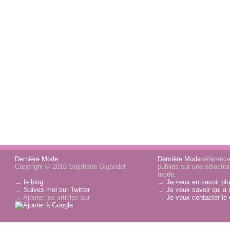
Dernière Mode
Dernière Mode
référence 
Copyright © 2010 Stéphane Gigandet
publiés sur une sélectio
mode.
→
le blog
→
Je veux en savoir plu
→
Suivez-moi sur Twitter
→
Je veux savoir qui a 
→ Ajouter les articles sur
→
Je veux contacter le 