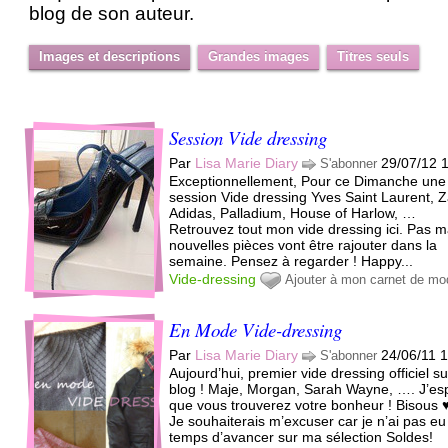
blog de son auteur.
Images et descriptions
Grandes images
Titres seuls
Session Vide dressing
Par
Lisa Marie Diary
29/07/12 
S'abonner
Exceptionnellement, Pour ce Dimanche une
session Vide dressing Yves Saint Laurent, Z
Adidas, Palladium, House of Harlow, …
Retrouvez tout mon vide dressing ici. Pas m
nouvelles pièces vont être rajouter dans la
semaine. Pensez à regarder ! Happy...
Vide-dressing
Ajouter à mon carnet de mo
En Mode Vide-dressing
Par
Lisa Marie Diary
24/06/11 
S'abonner
Aujourd’hui, premier vide dressing officiel su
blog ! Maje, Morgan, Sarah Wayne, …. J’es
que vous trouverez votre bonheur ! Bisous ♥
Je souhaiterais m’excuser car je n’ai pas eu
temps d’avancer sur ma sélection Soldes!