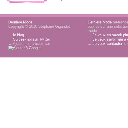
Dernière Mode
Dernière Mode
référence 
Copyright © 2010 Stéphane Gigandet
publiés sur une sélectio
mode.
→
le blog
→
Je veux en savoir plu
→
Suivez-moi sur Twitter
→
Je veux savoir qui a 
→ Ajouter les articles sur
→
Je veux contacter le 