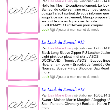
Par
Lisa Marie Diary
24/05/14 
S'abonner
Hello les filles ! Exceptionnellement, Le look
Samedi de cette semaine est un peu spécia
puisqu’il s’agit surtout de vous informer que
jusqu’à ce soir seulement, Mango propose
sur tout le site en ligne avec le code
5SHOPMAY1 ! Profitez-en pour craquer...
Look
Ajouter à mon carnet de mode
Le Look du Samedi #13
Par
Lisa Marie Diary
17/05/14 
S'abonner
Black Long Sleeve Zipper PU Leather Jacket
Light pink box pleat midi skirt / ASOS –
DOCKLAND – Tennis / ASOS – Bagues fines
Hipanema – Love – Bracelet de l’amitié / Gu
Nouveau Suede Fringe Shoulder Bag Read
more...
Look
Ajouter à mon carnet de mode
Le Look du Samedi #12
Par
Lisa Marie Diary
10/05/14 
S'abonner
Sweat : Maison Martin Margiela / Jogging : 
Sac : Pandora Givenchy / Baskets : Kenzo 
more...