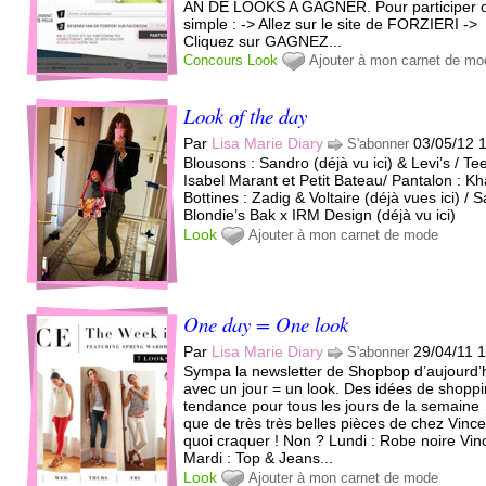
AN DE LOOKS A GAGNER. Pour participer c
simple : -> Allez sur le site de FORZIERI ->
Cliquez sur GAGNEZ...
Concours
Look
Ajouter à mon carnet de mo
Look of the day
Par
Lisa Marie Diary
03/05/12 
S'abonner
Blousons : Sandro (déjà vu ici) & Levi’s / Tee
Isabel Marant et Petit Bateau/ Pantalon : K
Bottines : Zadig & Voltaire (déjà vues ici) / S
Blondie’s Bak x IRM Design (déjà vu ici)
Look
Ajouter à mon carnet de mode
One day = One look
Par
Lisa Marie Diary
29/04/11 
S'abonner
Sympa la newsletter de Shopbop d’aujourd’
avec un jour = un look. Des idées de shopp
tendance pour tous les jours de la semaine
que de très très belles pièces de chez Vince
quoi craquer ! Non ? Lundi : Robe noire Vin
Mardi : Top & Jeans...
Look
Ajouter à mon carnet de mode