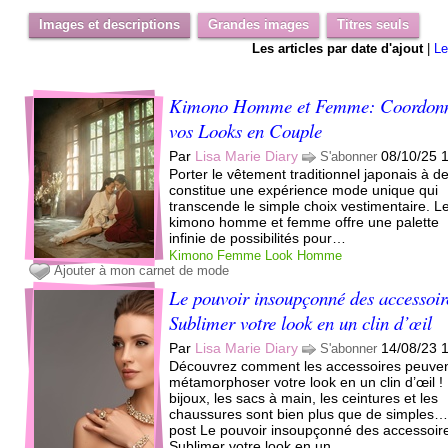
Images et descriptions
Grandes images
Titres seuls
Les articles par date d'ajout
|
Le
Kimono Homme et Femme: Coordon
vos Looks en Couple
Par
Lisa Marie Diary
08/10/25 
S'abonner
Porter le vêtement traditionnel japonais à d
constitue une expérience mode unique qui
transcende le simple choix vestimentaire. L
kimono homme et femme offre une palette
infinie de possibilités pour…
Kimono
Femme
Look
Homme
Ajouter à mon carnet de mode
Le pouvoir insoupçonné des accessoir
Sublimer votre look en un clin d’œil
Par
Lisa Marie Diary
14/08/23 
S'abonner
Découvrez comment les accessoires peuve
métamorphoser votre look en un clin d’œil !
bijoux, les sacs à main, les ceintures et les
chaussures sont bien plus que de simples
post Le pouvoir insoupçonné des accessoire
Sublimer votre look en un...