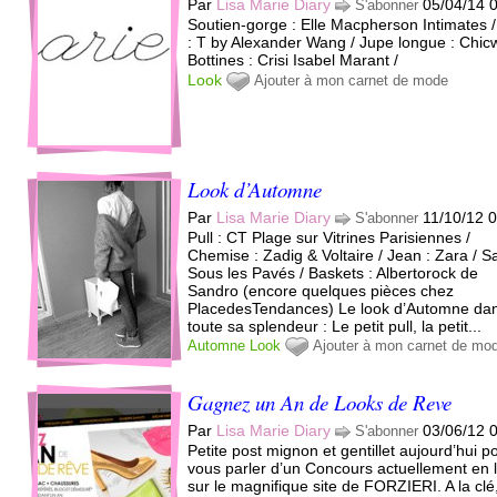
Par
Lisa Marie Diary
05/04/14 
S'abonner
Soutien-gorge : Elle Macpherson Intimates 
: T by Alexander Wang / Jupe longue : Chicw
Bottines : Crisi Isabel Marant /
Look
Ajouter à mon carnet de mode
Look d’Automne
Par
Lisa Marie Diary
11/10/12 
S'abonner
Pull : CT Plage sur Vitrines Parisiennes /
Chemise : Zadig & Voltaire / Jean : Zara / Sa
Sous les Pavés / Baskets : Albertorock de
Sandro (encore quelques pièces chez
PlacedesTendances) Le look d’Automne da
toute sa splendeur : Le petit pull, la petit...
Automne
Look
Ajouter à mon carnet de mo
Gagnez un An de Looks de Reve
Par
Lisa Marie Diary
03/06/12 
S'abonner
Petite post mignon et gentillet aujourd’hui p
vous parler d’un Concours actuellement en 
sur le magnifique site de FORZIERI. A la clé