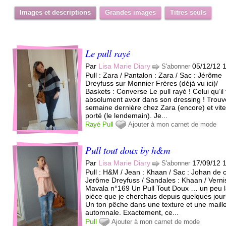
Images et descriptions
Grandes images
Titres seuls
Le pull rayé
Par
Lisa Marie Diary
05/12/12 
S'abonner
Pull : Zara / Pantalon : Zara / Sac : Jérôme
Dreyfuss sur Monnier Frères (déjà vu ici)/
Baskets : Converse Le pull rayé ! Celui qu’il 
absolument avoir dans son dressing ! Trouv
semaine dernière chez Zara (encore) et vit
porté (le lendemain). Je...
Rayé
Pull
Ajouter à mon carnet de mode
Pull tout doux by h&m
Par
Lisa Marie Diary
17/09/12 
S'abonner
Pull : H&M / Jean : Khaan / Sac : Johan de 
Jerôme Dreyfuss / Sandales : Khaan / Vernis
Mavala n°169 Un Pull Tout Doux … un peu 
pièce que je cherchais depuis quelques jour
Un ton pêche dans une texture et une maill
automnale. Exactement, ce...
Pull
Ajouter à mon carnet de mode