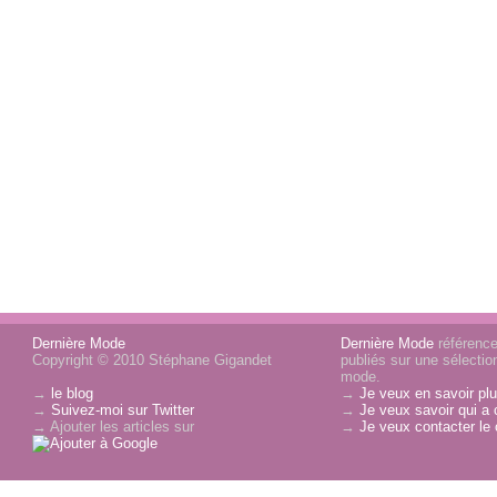
Dernière Mode
Dernière Mode
référence 
Copyright © 2010 Stéphane Gigandet
publiés sur une sélectio
mode.
→
le blog
→
Je veux en savoir plu
→
Suivez-moi sur Twitter
→
Je veux savoir qui a 
→ Ajouter les articles sur
→
Je veux contacter le 