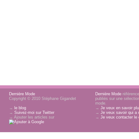
Dernière Mode
Dernière Mode
référence 
Copyright © 2010 Stéphane Gigandet
publiés sur une sélectio
mode.
→
le blog
→
Je veux en savoir plu
→
Suivez-moi sur Twitter
→
Je veux savoir qui a 
→ Ajouter les articles sur
→
Je veux contacter le 