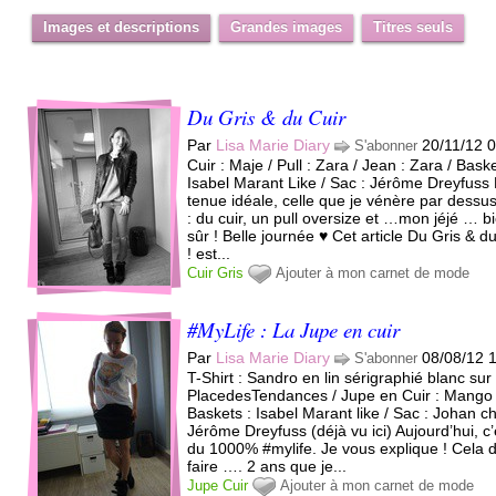
Images et descriptions
Grandes images
Titres seuls
Du Gris & du Cuir
Par
Lisa Marie Diary
20/11/12 
S'abonner
Cuir : Maje / Pull : Zara / Jean : Zara / Baske
Isabel Marant Like / Sac : Jérôme Dreyfuss
tenue idéale, celle que je vénère par dessus
: du cuir, un pull oversize et …mon jéjé … b
sûr ! Belle journée ♥ Cet article Du Gris & d
! est...
Cuir
Gris
Ajouter à mon carnet de mode
#MyLife : La Jupe en cuir
Par
Lisa Marie Diary
08/08/12 
S'abonner
T-Shirt : Sandro en lin sérigraphié blanc sur
PlacedesTendances / Jupe en Cuir : Mango 
Baskets : Isabel Marant like / Sac : Johan c
Jérôme Dreyfuss (déjà vu ici) Aujourd’hui, c’
du 1000% #mylife. Je vous explique ! Cela d
faire …. 2 ans que je...
Jupe
Cuir
Ajouter à mon carnet de mode