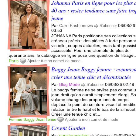
Johanna Paris en ligne pour les plus 
40 ans : rester tendance sans faire tro
jeune
Par
Caro Fashionews
06/08/26
S'abonner
03:53
JOHANNA Paris positionne ses collections s
créneau précis : des pièces à forte personna
visuelle, coupes actuelles, mais tarif grossis
accessible. Pour une clientèle de plus de
quarante ans, le catalogue en ligne pose une question de filtrage..
Paris
Ajouter à mon carnet de mode
Baggy Jeans Baggy femme : commen
créer une tenue chic et décontractée
Par
Blog Mode
06/08/26 02:49
S'abonner
Le baggy femme ne se stylise pas comme 
jean droit qu’on aurait simplement élargi. S
volume change les proportions du corps,
déplace le point de ceinture visuel et modifie
relation entre le haut et le bas de la silhouet
Créer une tenue chic et...
Femme
Baggy
Jean
Tenue
Ajouter à mon carnet de mode
Covent Garden
Par
paristemplsibre
05/08/26 2
S'abonner