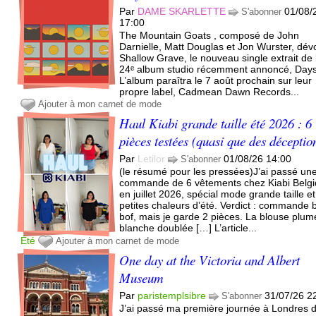
Par
DAME SKARLETTE
01/08/
S'abonner
17:00
The Mountain Goats , composé de John
Darnielle, Matt Douglas et Jon Wurster, dévo
Shallow Grave, le nouveau single extrait de 
24ᵉ album studio récemment annoncé, Days
L’album paraîtra le 7 août prochain sur leur
propre label, Cadmean Dawn Records...
Ajouter à mon carnet de mode
Haul Kiabi grande taille été 2026 : 6
pièces testées (quasi que des déceptio
Par
Letilor
01/08/26 14:00
S'abonner
(le résumé pour les pressées)J’ai passé un
commande de 6 vêtements chez Kiabi Belg
en juillet 2026, spécial mode grande taille et
petites chaleurs d’été. Verdict : commande 
bof, mais je garde 2 pièces. La blouse plum
blanche doublée […] L’article...
Été
Ajouter à mon carnet de mode
One day at the Victoria and Albert
Museum
Par
paristemplsibre
31/07/26 2
S'abonner
J’ai passé ma première journée à Londres 