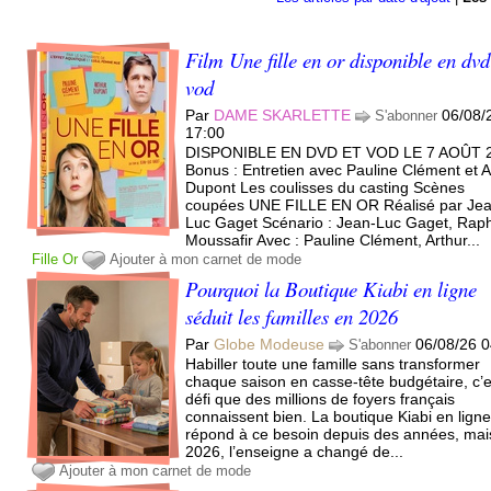
Film Une fille en or disponible en dvd
vod
Par
DAME SKARLETTE
06/08/
S'abonner
17:00
DISPONIBLE EN DVD ET VOD LE 7 AOÛT 
Bonus : Entretien avec Pauline Clément et A
Dupont Les coulisses du casting Scènes
coupées UNE FILLE EN OR Réalisé par Je
Luc Gaget Scénario : Jean-Luc Gaget, Rap
Moussafir Avec : Pauline Clément, Arthur...
Fille
Or
Ajouter à mon carnet de mode
Pourquoi la Boutique Kiabi en ligne
séduit les familles en 2026
Par
Globe Modeuse
06/08/26 0
S'abonner
Habiller toute une famille sans transformer
chaque saison en casse-tête budgétaire, c’e
défi que des millions de foyers français
connaissent bien. La boutique Kiabi en lign
répond à ce besoin depuis des années, mai
2026, l’enseigne a changé de...
Ajouter à mon carnet de mode