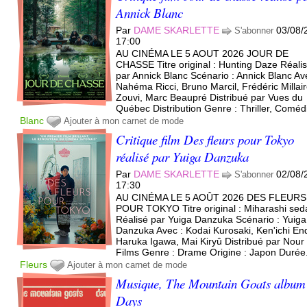
Annick Blanc
Par
DAME SKARLETTE
03/08/
S'abonner
17:00
AU CINÉMA LE 5 AOUT 2026 JOUR DE
CHASSE Titre original : Hunting Daze Réali
par Annick Blanc Scénario : Annick Blanc Av
Nahéma Ricci, Bruno Marcil, Frédéric Millai
Zouvi, Marc Beaupré Distribué par Vues du
Québec Distribution Genre : Thriller, Comédi
Blanc
Ajouter à mon carnet de mode
Critique film Des fleurs pour Tokyo
réalisé par Yuiga Danzuka
Par
DAME SKARLETTE
02/08/
S'abonner
17:30
AU CINÉMA LE 5 AOÛT 2026 DES FLEURS
POUR TOKYO Titre original : Miharashi sed
Réalisé par Yuiga Danzuka Scénario : Yuiga
Danzuka Avec : Kodai Kurosaki, Ken'ichi En
Haruka Igawa, Mai Kiryû Distribué par Nour
Films Genre : Drame Origine : Japon Durée.
Fleurs
Ajouter à mon carnet de mode
Musique, The Mountain Goats album
Days