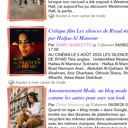
lorsque son cercueil a été exposé à Westmi
Hall, j’ai aujourd’hui pu découvrir Westminst
Hall, la partie...
Ajouter à mon carnet de mode
Critique film Les silences de Riyad ré
par Haifaa Al Mansour
Par
DAME SKARLETTE
04/08/
S'abonner
17:00
AU CINÉMA LE 5 AOÛT 2026 LES SILENC
DE RIYAD Titre anglais : Unidentified Réalis
Haifaa Al Mansour Scénario : Haifaa Al Man
Brad Niemann Avec : Abdullah Al-Qahtani, M
Alzahrani, Aziz Gharbawi, Othoub Shara, Sh
Alharthi, Adwa Alasir Distribué...
Ajouter à mon carnet de mode
Amoureusement Mode, un blog mode
comme les autres pour oser son look
Par
Globe Modeuse
04/08/26 0
S'abonner
Quand on tape « blog mode » dans Google,
tombe sur des dizaines de plateformes qui
recyclent les mêmes sélections saisonnière
avec les mêmes marques. Amoureusement
Mode, tenu par Charlotte Martinet depuis la