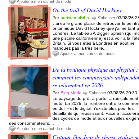
Ajouter à mon carnet de mode
On the trail of David Hockney
Par
paristemplsibre
03/08/26 2
S'abonner
J’ai eu le grand plaisir de retrouver le peintr
britannique David Hockney que j’aime tant 
Londres. Le tableau A Bigger Splash (qui m
une piscine californienne) est à voir à la Tat
Britain. Si vous êtes à Londres en août ne
manquez pas la très belle...
Ajouter à mon carnet de mode
De la boutique physique au phygital :
comment les commerçants indépenda
se réinventent en 2026
Par
Blog Mode
03/08/26 20:30
S'abonner
Le paysage du prêt-à-porter a radicalement
muté. En 2026, la frontière entre le commer
en dur » et le digital n’existe plus pour les
détaillants qui réussissent. Face à l’accéléra
des cycles de mode et aux nouvelles exige
des consommateurs,...
Ajouter à mon carnet de mode
Critique film Jour de chasse réalisé p