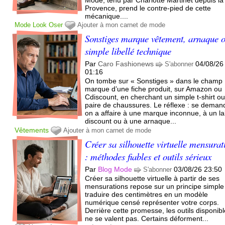
Provence, prend le contre-pied de cette
mécanique....
Mode
Look
Oser
Ajouter à mon carnet de mode
Sonstiges marque vêtement, arnaque 
simple libellé technique
Par
Caro Fashionews
04/08/26
S'abonner
01:16
On tombe sur « Sonstiges » dans le champ
marque d’une fiche produit, sur Amazon ou
Cdiscount, en cherchant un simple t-shirt o
paire de chaussures. Le réflexe : se demand
on a affaire à une marque inconnue, à un la
discount ou à une arnaque...
Vêtements
Ajouter à mon carnet de mode
Créer sa silhouette virtuelle mensurat
: méthodes fiables et outils sérieux
Par
Blog Mode
03/08/26 23:50
S'abonner
Créer sa silhouette virtuelle à partir de ses
mensurations repose sur un principe simple 
traduire des centimètres en un modèle
numérique censé représenter votre corps.
Derrière cette promesse, les outils disponib
ne se valent pas. Certains déforment...