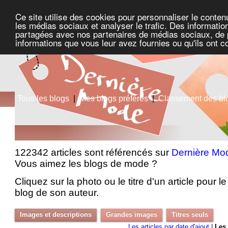
Ce site utilise des cookies pour personnaliser le conten
les médias sociaux et analyser le trafic. Des information
partagées avec nos partenaires de médias sociaux, de pu
informations que vous leur avez fournies ou qu'ils ont c
Tous les blogs
|
Mes blogs préférés
|
Classement des bl
122342 articles sont référencés sur
Dernière Mo
Vous aimez les blogs de mode ?
Cliquez sur la photo ou le titre d'un article pour le 
blog de son auteur.
Images et descriptions
Grandes images
Titres seuls
Les articles par date d'ajout
|
Les 