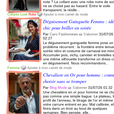
note ? Le collant avec une robe noire de so
ne se choisit pas au hasard. Entre le voile
transparent, la résille...
Collants
Look
Robe
Ajouter à mon carnet de mode
Déguisement Guinguette Femme : idé
chic pour briller en soirée
Par
Caro Fashionews
31/07/26
S'abonner
02:27
Le déguisement guinguette femme pose un
problème récurrent : la frontière entre tenu
soirée rétro et costume de carnaval est min
Accumuler pois, vichy, canotier et bretelles 
une même silhouette transforme un dress 
en déguisement. Nous recommandons...
Femme
Ajouter à mon carnet de mode
Chevaliere en Or pour homme : com
choisir sans se tromper
Par
Blog Mode
31/07/26 01:32
S'abonner
Une chevalière en or pour homme ne se cho
pas comme une simple bague. Le plateau, l
profil de l’anneau, le titrage de l’or et même
votre carrure entrent en jeu. Mal calibrée, el
finira dans un tiroir au bout de quelques
semaines. Bien pensée, elle...