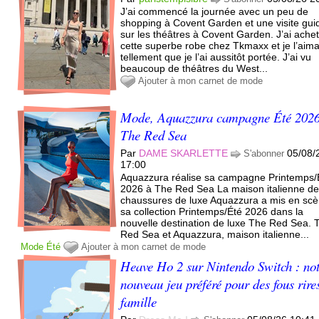
J’ai commencé la journée avec un peu de
shopping à Covent Garden et une visite gui
sur les théâtres à Covent Garden. J’ai ache
cette superbe robe chez Tkmaxx et je l’aima
tellement que je l’ai aussitôt portée. J’ai vu
beaucoup de théâtres du West...
Ajouter à mon carnet de mode
Mode, Aquazzura campagne Été 2026
The Red Sea
Par
DAME SKARLETTE
05/08/
S'abonner
17:00
Aquazzura réalise sa campagne Printemps/
2026 à The Red Sea La maison italienne d
chaussures de luxe Aquazzura a mis en sc
sa collection Printemps/Été 2026 dans la
nouvelle destination de luxe The Red Sea. 
Red Sea et Aquazzura, maison italienne...
Mode
Été
Ajouter à mon carnet de mode
Heave Ho 2 sur Nintendo Switch : not
nouveau jeu préféré pour des fous rire
famille