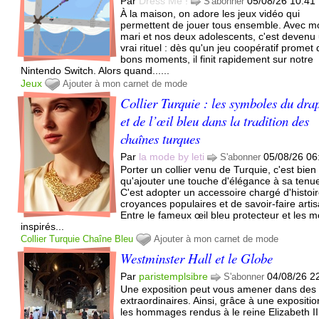
Par
Dress Me !
05/08/26 10:41
S'abonner
À la maison, on adore les jeux vidéo qui
permettent de jouer tous ensemble. Avec m
mari et nos deux adolescents, c'est devenu
vrai rituel : dès qu'un jeu coopératif promet
bons moments, il finit rapidement sur notre
Nintendo Switch. Alors quand......
Jeux
Ajouter à mon carnet de mode
Collier Turquie : les symboles du dra
et de l’œil bleu dans la tradition des
chaînes turques
Par
la mode by leti
05/08/26 06
S'abonner
Porter un collier venu de Turquie, c'est bien
qu'ajouter une touche d'élégance à sa tenu
C'est adopter un accessoire chargé d'histoir
croyances populaires et de savoir-faire artis
Entre le fameux œil bleu protecteur et les mo
inspirés...
Collier
Turquie
Chaîne
Bleu
Ajouter à mon carnet de mode
Westminster Hall et le Globe
Par
paristemplsibre
04/08/26 2
S'abonner
Une exposition peut vous amener dans des 
extraordinaires. Ainsi, grâce à une expositio
les hommages rendus à le reine Elizabeth II