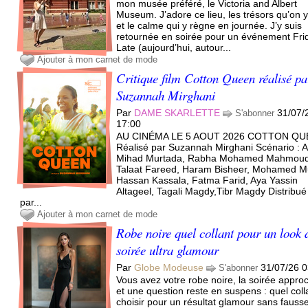
mon musée préféré, le Victoria and Albert
Museum. J’adore ce lieu, les trésors qu’on y
et le calme qui y règne en journée. J’y suis
retournée en soirée pour un événement Fri
Late (aujourd’hui, autour...
Ajouter à mon carnet de mode
Critique film Cotton Queen réalisé pa
Suzannah Mirghani
Par
DAME SKARLETTE
31/07/
S'abonner
17:00
AU CINÉMA LE 5 AOUT 2026 COTTON Q
Réalisé par Suzannah Mirghani Scénario : A
Mihad Murtada, Rabha Mohamed Mahmoud
Talaat Fareed, Haram Bisheer, Mohamed M
Hassan Kassala, Fatma Farid, Aya Yassin
Altageel, Tagali Magdy,Tibr Magdy Distribué
par...
Ajouter à mon carnet de mode
Robe noire quel collant pour un look 
soirée ultra glamour
Par
Globe Modeuse
31/07/26 0
S'abonner
Vous avez votre robe noire, la soirée appro
et une question reste en suspens : quel coll
choisir pour un résultat glamour sans fauss