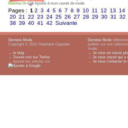
Homme
Or
Ajouter à mon carnet de mode
Pages :
1
2
3
4
5
6
7
8
9
10
11
12
13
14
20
21
22
23
24
25
26
27
28
29
30
31
32
38
39
40
41
42
Suivante
Dernière Mode
Dernière Mode
référence 
Copyright © 2010 Stéphane Gigandet
publiés sur une sélectio
mode.
→
le blog
→
Je veux en savoir plu
→
Suivez-moi sur Twitter
→
Je veux savoir qui a 
→ Ajouter les articles sur
→
Je veux contacter le 