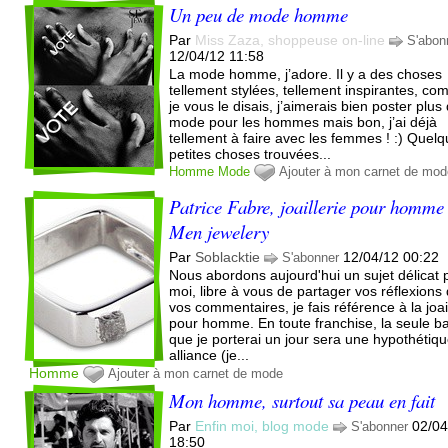
Un peu de mode homme
Par
Miss Zaza, shoppeuse on-line
S'abon
12/04/12 11:58
La mode homme, j’adore. Il y a des choses
tellement stylées, tellement inspirantes, c
je vous le disais, j’aimerais bien poster plus
mode pour les hommes mais bon, j’ai déjà
tellement à faire avec les femmes ! :) Quel
petites choses trouvées...
Homme
Mode
Ajouter à mon carnet de mo
Patrice Fabre, joaillerie pour homme 
Men jewelery
Par
Soblacktie
12/04/12 00:22
S'abonner
Nous abordons aujourd'hui un sujet délicat 
moi, libre à vous de partager vos réflexions
vos commentaires, je fais référence à la joai
pour homme. En toute franchise, la seule b
que je porterai un jour sera une hypothétiq
alliance (je...
Homme
Ajouter à mon carnet de mode
Mon homme, surtout sa peau en fait
Par
Enfin moi, blog mode
02/04
S'abonner
18:50