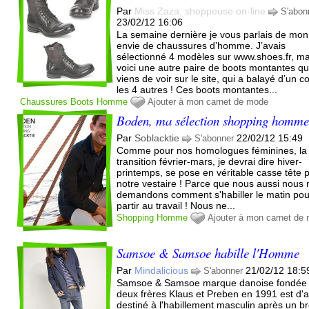
Par
Miss Zaza, shoppeuse on-line
S'abon
23/02/12 16:06
La semaine dernière je vous parlais de mon
envie de chaussures d’homme. J’avais
sélectionné 4 modèles sur www.shoes.fr, ma
voici une autre paire de boots montantes qu
viens de voir sur le site, qui a balayé d’un c
les 4 autres ! Ces boots montantes...
Chaussures
Boots
Homme
Ajouter à mon carnet de mode
Boden, ma sélection shopping homm
Par
Soblacktie
22/02/12 15:49
S'abonner
Comme pour nos homologues féminines, la
transition février-mars, je devrai dire hiver-
printemps, se pose en véritable casse tête 
notre vestaire ! Parce que nous aussi nous
demandons comment s'habiller le matin pou
partir au travail ! Nous ne...
Shopping
Homme
Ajouter à mon carnet de
Samsoe & Samsoe habille l'Homme
Par
Mindalicious
21/02/12 18:5
S'abonner
Samsoe & Samsoe marque danoise fondée
deux frères Klaus et Preben en 1991 est d'
destiné à l'habillement masculin après un br