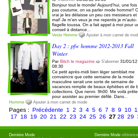
Bonjour tout le monde! Aujourd'hui, une fois
pas coutume, on va parler mode homme!! C
vrai je les délaisse un peu ces messieurs et 
mal! Je m'en veux je me repentis je m'auto-
flagelle toussa. On a fait appel à moi pour u
conseil à distance...
Veste
Homme
Ajouter à mon carnet de mo
Day 2 : pfw homme 2012-2013 Fall
Winter
Par
Bitch le magazine
31/01/12
S'abonner
08:30
Ce petit après-midi bien léger semblait me
convaincre que cette semaine de la mode
masculine serait une sorte de semaine de
vacances remplie de beaux éphèbes et de b
collections. Que nenni. 9h00. Me voilà prête
pour assister au premier défilé. Dans...
Homme
Ajouter à mon carnet de mode
Pages :
Précédente
1
2
3
4
5
6
7
8
9
10
1
17
18
19
20
21
22
23
24
25
26
27
28
29
Dernière Mode
Dernière Mode
référence 