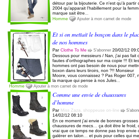
détour par la bijouterie. Ce n'est qu'à partir
2004 qu'apparait l'habillement pour la femm
marque sait être...
Homme
Ajouter à mon carnet de mode
Et si on mettait le boxçon dans le pla
de nos hommes
Par
Clothe To Me
20/02/12 09:
S'abonner
Dessous pour messieurs / Nan, j'ai pas fait 
fautes d'orthographes sur ma copie !!! Et le
hommes ont pas besoin de nous pour mettr
boxon dans leurs tiroirs, non ?!! Monsieur
Moore, vous connaissez ? Pas Roger 007, 
la marque qui pense à nos Jules...
Homme
Ajouter à mon carnet de mode
Comme une envie de chaussures
d’homme
Par
Miss Zaza, shoppeuse on-line
S'abon
14/02/12 08:10
En ce moment j’ai envie de bonnes grosses
chaussures de mecs… ça doit être le froid, 
vrai que ce temps ne donne pas trop envie 
galérer en talon… et puis pour celles qui m