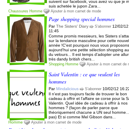
suivent sur facebook, vous avez vu que je 
suis achetée le jupon Zara...
Chaussures
Homme
Ajouter à mon carnet de mode
Page shopping special hommes
Par
The Sisters' Diary
12/02/12
S'abonner
11:45
Comme promis messieurs, les Sisters s'atta
sur la tendance masculine pour cette nouvel
année !C'est pourquoi nous vous proposon
aujourd'hui une petite sélection shopping a
du velours... Il est temps d'adopter une allu
très dandy british chers...
Shopping
Homme
Ajouter à mon carnet de
Saint Valentin : ce que veulent les
hommes
Par
Mindalicious
10/02/12 16:2
S'abonner
Il n'est pas toujours facile de trouver le bon
cadeau à offrir et l'affaire se corse pour la S
Valentin. Quel idée de cadeau à offrir à nos
hommes ? (façon de parler parce que
théoriquement chacune a UN seul homme..
pas) Et si comme Mel Gibson dans...
Homme
Ajouter à mon carnet de mode