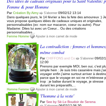
Des idées de cadeaux originaux pour la Saint Valentin: 
Femme & pour Homme
Par
Création By Aimy
09/02/12 13:14
S'abonner
Dans quelques jours, le 14 février a lieu la fete des amoureux :) J
vous propose quelques idées de cadeaux uniques et originales,
personnalisables (ex: nom sur macaron, coeur ou autre). Pour
Madame: Dites lui avec un Coeur... Ou des créations
personnalisables...
Femme
Homme
Ajouter à mon carnet de mode
La contradiction : femmes et hommes
même combat
Par
CHIFFONS and Co
09/02/
S'abonner
12:00
Prenons par exemple MOI, ben oui, c'est pl
simple hein : Je suis très casanière mais j'a
voyager enfin j'aime surtout arriver à destin
parce que le voyage en soi ne m'intéresse 
trop : je balise durant le voyage, je stresse
durant les préparatifs,...
Homme
Femme
Ajouter à mon carnet de mode
'l'homme à la veste'
Par
See by Sé-Le Boudoir de Serena
06/02/12 06:30
S'abonner