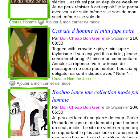
siècles... et réussi par un depuis ce week-en
Je ne peux résister à cet exploit ! je le part
avec vous de suite même si je sors de mon
sujet, même si je vole de...
Course
Homme
Ajouter à mon carnet de mode
Cravate d’homme et mini jupe noire
Par
Bon Cheap Bon Genre
21/
S'abonner
08:30
Tagged with: cravate • girly • mini jupe •
taylorisme If you enjoyed this article, please
consider sharing it! Laisser un commentaire
Annuler la réponse. Votre adresse de
messagerie ne sera pas publiée. Les cham
obligatoires sont indiqués avec * Nom *...
Cravate
Homme
Jupe
Ajouter à mon carnet de mode
Boohoo lance une collection mode po
homme
Par
Bon Cheap Bon Genre
20/
S'abonner
06:30
Je peux ici faire d’une pierre de coup: Parle
Primark en ligne et de la mode pour homm
un seul article ! Le site de vente en ligne an
se rapportant le plus aux looks et aux prix d
magasin cheaper than cheap Primark lance