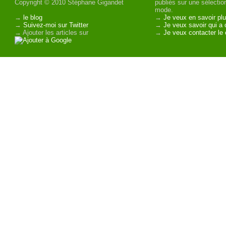
Copyright © 2010 Stéphane Gigandet
publiés sur une sélectio
mode.
→
le blog
→
Je veux en savoir plu
→
Suivez-moi sur Twitter
→
Je veux savoir qui a 
→ Ajouter les articles sur
→
Je veux contacter le 