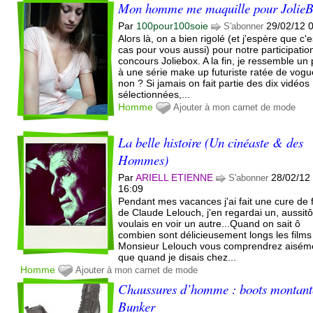
Mon homme me maquille pour Jolie
Par
100pour100soie
29/02/12 
S'abonner
Alors là, on a bien rigolé (et j'espère que c'e
cas pour vous aussi) pour notre participatio
concours Joliebox. A la fin, je ressemble un
à une série make up futuriste ratée de vogu
non ? Si jamais on fait partie des dix vidéos
sélectionnées,...
Homme
Ajouter à mon carnet de mode
La belle histoire (Un cinéaste & des
Hommes)
Par
ARIELL ETIENNE
28/02/12
S'abonner
16:09
Pendant mes vacances j'ai fait une cure de 
de Claude Lelouch, j'en regardai un, aussitô
voulais en voir un autre...Quand on sait ô
combien sont délicieusement longs les films
Monsieur Lelouch vous comprendrez aisém
que quand je disais chez...
Homme
Ajouter à mon carnet de mode
Chaussures d’homme : boots montant
Bunker