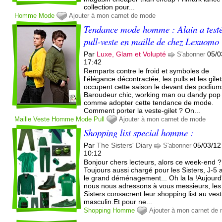
collection pour...
Homme
Mode
Ajouter à mon carnet de mode
Tendance mode homme : Alain a testé
pull-veste en maille de chez Lexuomo
Par
Luxe, Glam et Volupté
05/0
S'abonner
17:42
Remparts contre le froid et symboles de
l'élégance décontractée, les pulls et les gile
occupent cette saison le devant des podium
Baroudeur chic, working man ou dandy pop 
comme adopter cette tendance de mode.
Comment porter la veste-gilet ? On...
Maille
Veste
Homme
Mode
Pull
Ajouter à mon carnet de mode
Shopping list special homme :
Par
The Sisters' Diary
05/03/12
S'abonner
10:12
Bonjour chers lecteurs, alors ce week-end ?
Toujours aussi chargé pour les Sisters, J-5 
le grand déménagement... Oh la la !Aujourd
nous nous adressons à vous messieurs, les
Sisters consacrent leur shopping list au vest
masculin. Et pour ne...
Shopping
Homme
Ajouter à mon carnet de