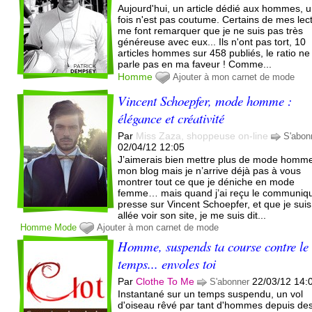
Aujourd'hui, un article dédié aux hommes, 
fois n'est pas coutume. Certains de mes lec
me font remarquer que je ne suis pas très
généreuse avec eux... Ils n'ont pas tort, 10
articles hommes sur 458 publiés, le ratio ne
parle pas en ma faveur ! Comme...
Homme
Ajouter à mon carnet de mode
Vincent Schoepfer, mode homme :
élégance et créativité
Par
Miss Zaza, shoppeuse on-line
S'abon
02/04/12 12:05
J’aimerais bien mettre plus de mode homm
mon blog mais je n’arrive déjà pas à vous
montrer tout ce que je déniche en mode
femme… mais quand j’ai reçu le communiq
presse sur Vincent Schoepfer, et que je suis
allée voir son site, je me suis dit...
Homme
Mode
Ajouter à mon carnet de mode
Homme, suspends ta course contre le
temps... envoles toi
Par
Clothe To Me
22/03/12 14:
S'abonner
Instantané sur un temps suspendu, un vol
d'oiseau rêvé par tant d'hommes depuis de