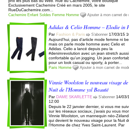
prix les plus bas du Web. Rue du Cachemire, votre boutique
Exclusivement Cachemire Créé en mars 2005, le site
RueDuCachemire.com...
Cachemire
Enfant
Soldes
Femme
Homme
Ajouter à mon carnet de
Adidas & Celio Homme – Elodie in P
Par
Fashion & Paris
17/03/15 1
S'abonner
Aujourd’hui, pas d’article mode femme ni b
mais on parle mode homme avec Celio et
Adidas. Celio a lancé depuis peu la
#denimrevolution avec un jean stretch aussi
confortable qu’un jogging. Un jean conforta
pour un look casual ou sporty, à porter...
Paris
Homme
Ajouter à mon carnet de mod
Vinnie Woolston le nouveau visage de
Nuit de l'Homme ysl Beauté
Par
DAME SKARLETTE
14/03/
S'abonner
12:00
Depuis le 22 janvier dernier, si vous me sui
sur les réseaux sociaux, j'avais pu vous mo
Vinnie Woolston, un mannequin néo-Zéland
qui devient le nouveau visage pour la Nuit 
l'Homme de chez Yves Saint-Laurent. Par