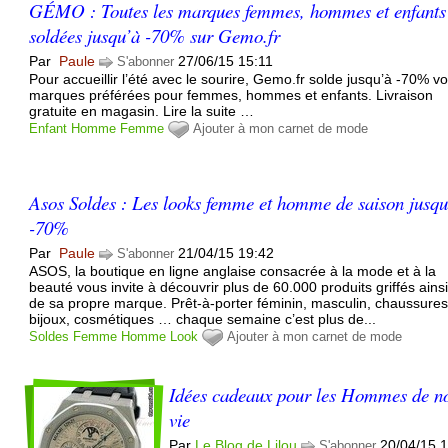
GÉMO : Toutes les marques femmes, hommes et enfants
soldées jusqu’à -70% sur Gemo.fr
Par
Paule
27/06/15 15:11
S'abonner
Pour accueillir l’été avec le sourire, Gemo.fr solde jusqu’à -70% v
marques préférées pour femmes, hommes et enfants. Livraison
gratuite en magasin. Lire la suite …
Enfant
Homme
Femme
Ajouter à mon carnet de mode
Asos Soldes : Les looks femme et homme de saison jusqu
-70%
Par
Paule
21/04/15 19:42
S'abonner
ASOS, la boutique en ligne anglaise consacrée à la mode et à la
beauté vous invite à découvrir plus de 60.000 produits griffés ains
de sa propre marque. Prêt-à-porter féminin, masculin, chaussures
bijoux, cosmétiques … chaque semaine c’est plus de...
Soldes
Femme
Homme
Look
Ajouter à mon carnet de mode
Idées cadeaux pour les Hommes de no
vie
Par
Le Blog de Lilou
20/04/15 
S'abonner