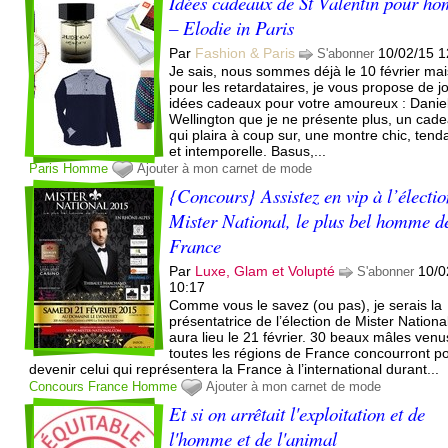
Idées cadeaux de St Valentin pour h
– Elodie in Paris
Par
Fashion & Paris
10/02/15 1
S'abonner
Je sais, nous sommes déjà le 10 février mai
pour les retardataires, je vous propose de jo
idées cadeaux pour votre amoureux : Danie
Wellington que je ne présente plus, un cad
qui plaira à coup sur, une montre chic, ten
et intemporelle. Basus,...
Paris
Homme
Ajouter à mon carnet de mode
{Concours} Assistez en vip à l’électi
Mister National, le plus bel homme d
France
Par
Luxe, Glam et Volupté
10/0
S'abonner
10:17
Comme vous le savez (ou pas), je serais la
présentatrice de l’élection de Mister Nationa
aura lieu le 21 février. 30 beaux mâles ven
toutes les régions de France concourront p
devenir celui qui représentera la France à l’international durant...
Concours
France
Homme
Ajouter à mon carnet de mode
Et si on arrêtait l'exploitation et de
l'homme et de l'animal