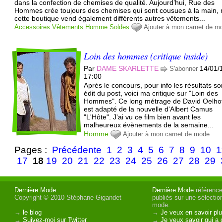
dans la confection de chemises de qualité. Aujourd’hui, Rue des
Hommes crée toujours des chemises qui sont cousues à la main,
cette boutique vend également différents autres vêtements...
Accessoires
Vêtements
Homme
Soldes
Ajouter à mon carnet de m
Loin des hommes (critique inside)
Par
DAME SKARLETTE
14/01/
S'abonner
17:00
Après le concours, pour info les résultats so
édit du post, voici ma critique sur "Loin des
Hommes". Ce long métrage de David Oelho
est adapté de la nouvelle d'Albert Camus
"L'Hôte". J'ai vu ce film bien avant les
malheureux évènements de la semaine...
Homme
Ajouter à mon carnet de mode
Pages :
Précédente
1
2
3
4
5
6
7
8
9
10
1
17
18
19
20
21
22
23
24
25
26
27
28
29
Dernière Mode
Dernière Mode
référence 
Copyright © 2010 Stéphane Gigandet
publiés sur une sélectio
mode.
→
le blog
→
Je veux en savoir plu
→
Suivez-moi sur Twitter
→
Je veux savoir qui a 