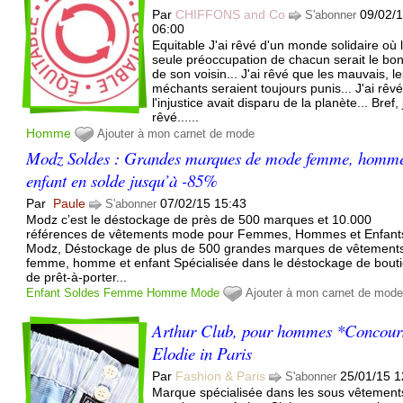
Par
CHIFFONS and Co
09/02/
S'abonner
06:00
Equitable J'ai rêvé d'un monde solidaire où 
seule préoccupation de chacun serait le bo
de son voisin... J'ai rêvé que les mauvais, l
méchants seraient toujours punis... J'ai rêv
l'injustice avait disparu de la planète... Bref, j
rêvé......
Homme
Ajouter à mon carnet de mode
Modz Soldes : Grandes marques de mode femme, homme
enfant en solde jusqu’à -85%
Par
Paule
07/02/15 15:43
S'abonner
Modz c’est le déstockage de près de 500 marques et 10.000
références de vêtements mode pour Femmes, Hommes et Enfant
Modz, Déstockage de plus de 500 grandes marques de vêtement
femme, homme et enfant Spécialisée dans le déstockage de bout
de prêt-à-porter...
Enfant
Soldes
Femme
Homme
Mode
Ajouter à mon carnet de mod
Arthur Club, pour hommes *Concour
Elodie in Paris
Par
Fashion & Paris
25/01/15 1
S'abonner
Marque spécialisée dans les sous vêtement