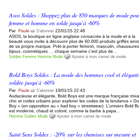
Asos Soldes : Shoppez plus de 850 marques de mode pou
femme et homme en solde jusqu’à -60%
Par
Paule
22/01/15 22:48
S'abonner
ASOS, la boutique en ligne anglaise consacrée à la mode et à la
beauté vous invite à découvrir plus de 60.000 produits griffés ains
de sa propre marque. Prêt-à-porter féminin, masculin, chaussures
bijoux, cosmétiques … chaque semaine c’est plus de...
Soldes
Femme
Homme
Mode
Ajouter à mon carnet de mode
Bold Boys Soldes : La mode des hommes cool et élégant
soldée jusqu’à -60%
Par
Paule
19/01/15 22:43
S'abonner
Audacieuse et élégante, Bold Boys est une marque française mix
chic et codes urbains pour explorer les codes de la tendance « G
Boy » (en opposition au « bad boy » streetwear). L’univers Bold B
est moderne, chaud et coloré, comme la barbe à papa...
Homme
Soldes
Mode
Ajouter à mon carnet de mode
Saint Sens Soldes : -20% sur les chemises sur mesure et