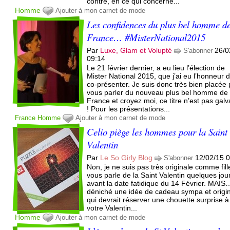
contre, en ce qui concerne...
Homme
Ajouter à mon carnet de mode
Les confidences du plus bel homme d
France… #MisterNational2015
Par
Luxe, Glam et Volupté
26/0
S'abonner
09:14
Le 21 février dernier, a eu lieu l’élection de
Mister National 2015, que j’ai eu l’honneur 
co-présenter. Je suis donc très bien placée
vous parler du nouveau plus bel homme de
France et croyez moi, ce titre n’est pas gal
! Pour les présentations...
France
Homme
Ajouter à mon carnet de mode
Celio piège les hommes pour la Saint
Valentin
Par
Le So Girly Blog
12/02/15 
S'abonner
Non, je ne suis pas très originale comme fille
vous parle de la Saint Valentin quelques jou
avant la date fatidique du 14 Février. MAIS…
déniché une idée de cadeau sympa et origi
qui devrait réserver une chouette surprise à
votre Valentin...
Homme
Ajouter à mon carnet de mode