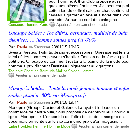
pour homme, Arthur Club propose aussi
quelques pièces féminines. J’ai beaucoup 
cette idée de coffret caleçon-chaussettes, i
cadeau à garder en tête et à noter dans vo
carnets ! Arthur, ce sont des caleçons...
Concours
Homme
Paris
Ajouter à mon carnet de mode
Onesape Soldes : Tee Shirts, bermudas, maillots de bain
chemises, … homme soldés jusqu’à -70%
Par
Paule
23/01/15 19:45
S'abonner
Sweats, Vestes, T-shirts, Jeans et accessoires, Onesape est le sit
idéal où les hommes peuvent s’habiller Fashion de la tête au pied
petit prix. Onesape où comment rester à la pointe de la mode pou
homme à prix discount Destinée uniquement aux garçons,...
Tee-shirt
Chemise
Bermuda
Maillot
Soldes
Homme
Ajouter à mon carnet de mode
Monoprix Soldes : Toute la mode femme, homme et enfa
soldée jusqu’à -80% sur Monoprix.fr
Par
Paule
23/01/15 19:44
S'abonner
Monoprix (Groupe Casino et Galeries Lafayette) le leader du
commerce de centre ville, vous propose de découvrir leur boutiqu
ligne : Monoprix.fr. L’ensemble de l’offre textile de l’enseigne est
désormais en vente sur le site au même prix qu’en magasin....
Enfant
Soldes
Femme
Homme
Mode
Ajouter à mon carnet de mod