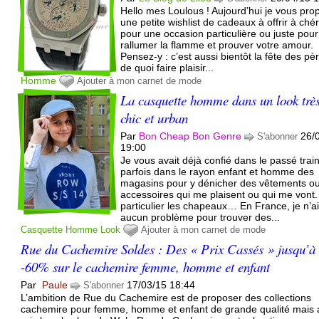
Hello mes Loulous ! Aujourd’hui je vous pro
une petite wishlist de cadeaux à offrir à chér
pour une occasion particulière ou juste pour
rallumer la flamme et prouver votre amour.
Pensez-y : c’est aussi bientôt la fête des pè
de quoi faire plaisir...
Homme
Ajouter à mon carnet de mode
La casquette homme dans un look trè
chic et urban
Par
Bon Cheap Bon Genre
26/
S'abonner
19:00
Je vous avait déjà confié dans le passé trai
parfois dans le rayon enfant et homme des
magasins pour y dénicher des vêtements o
accessoires qui me plaisent ou qui me vont.
particulier les chapeaux… En France, je n’a
aucun problème pour trouver des...
Casquette
Homme
Look
Ajouter à mon carnet de mode
Rue du Cachemire Soldes : Des « Prix Cassés » jusqu’à
-60% sur le cachemire femme, homme et enfant
Par
Paule
17/03/15 18:44
S'abonner
L’ambition de Rue du Cachemire est de proposer des collections
cachemire pour femme, homme et enfant de grande qualité mais 