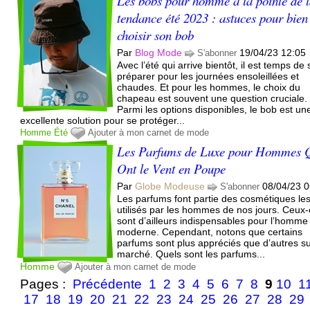
Les bobs pour homme à la pointe de 
tendance été 2023 : astuces pour bien
choisir son bob
Par
Blog Mode
19/04/23 12:05
S'abonner
Avec l’été qui arrive bientôt, il est temps de 
préparer pour les journées ensoleillées et
chaudes. Et pour les hommes, le choix du
chapeau est souvent une question cruciale.
Parmi les options disponibles, le bob est un
excellente solution pour se protéger...
Homme
Été
Ajouter à mon carnet de mode
Les Parfums de Luxe pour Hommes 
Ont le Vent en Poupe
Par
Globe Modeuse
08/04/23 0
S'abonner
Les parfums font partie des cosmétiques les
utilisés par les hommes de nos jours. Ceux-
sont d’ailleurs indispensables pour l’homme
moderne. Cependant, notons que certains
parfums sont plus appréciés que d’autres su
marché. Quels sont les parfums...
Homme
Ajouter à mon carnet de mode
Pages :
Précédente
1
2
3
4
5
6
7
8
9
10
1
17
18
19
20
21
22
23
24
25
26
27
28
29