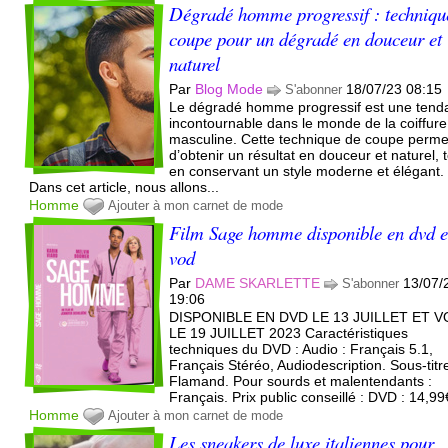
Dégradé homme progressif : techniqu
coupe pour un dégradé en douceur et
naturel
Par
Blog Mode
18/07/23 08:15
S'abonner
Le dégradé homme progressif est une tend
incontournable dans le monde de la coiffure
masculine. Cette technique de coupe perme
d’obtenir un résultat en douceur et naturel, 
en conservant un style moderne et élégant.
Dans cet article, nous allons...
Homme
Ajouter à mon carnet de mode
Film Sage homme disponible en dvd e
vod
Par
DAME SKARLETTE
13/07/
S'abonner
19:06
DISPONIBLE EN DVD LE 13 JUILLET ET 
LE 19 JUILLET 2023 Caractéristiques
techniques du DVD : Audio : Français 5.1,
Français Stéréo, Audiodescription. Sous-titre
Flamand. Pour sourds et malentendants :
Français. Prix public conseillé : DVD : 14,99€
Homme
Ajouter à mon carnet de mode
Les sneakers de luxe italiennes pour