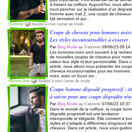
à travers sa coiffure. Aujourd’hui, nous allon
nous pencher sur la réalisation d’un dégrad
homme avec trait Z, une coupe de cheveux 
fait sensation et qui...
Homme
Ajouter à mon carnet de mode
Coupe de cheveux pour hommes noirs
Les styles incontournables à essayer
Par
Blog Mode
09/06/23 09:14
S'abonner
Les hommes noirs sont souvent à la recher
de nouvelles coupes de cheveux pour mettr
valeur leur style et leur personnalité. Dans c
article, nous allons vous présenter les coup
cheveux incontournables pour les hommes
noirs, avec un focus sur...
Homme
Noir
Ajouter à mon carnet de mode
Coupe homme dégradé progressif : ét
à suivre pour une coupe dégradée réu
Par
Blog Mode
07/06/23 10:37
S'abonner
Dans le monde de la coiffure, la coupe ho
dégradé progressif est une tendance
intemporelle et élégante. Elle convient à tou
styles et s’adapte à différentes longueurs d
cheveux. Dans cet article, nous vous guido