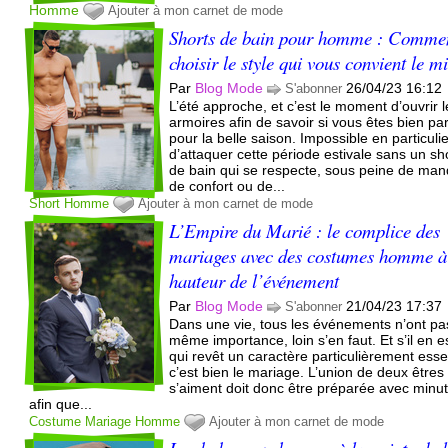
Homme
Ajouter à mon carnet de mode
Shorts de bain pour homme : Comme
choisir le style qui vous convient le m
Par
Blog Mode
26/04/23 16:12
S'abonner
L’été approche, et c’est le moment d’ouvrir 
armoires afin de savoir si vous êtes bien pa
pour la belle saison. Impossible en particuli
d’attaquer cette période estivale sans un sh
de bain qui se respecte, sous peine de ma
de confort ou de...
Short
Homme
Ajouter à mon carnet de mode
L’Empire du Marié : le complice des
mariages avec des costumes homme à
hauteur de l’événement
Par
Blog Mode
21/04/23 17:37
S'abonner
Dans une vie, tous les événements n’ont pa
même importance, loin s’en faut. Et s’il en e
qui revêt un caractère particulièrement essen
c’est bien le mariage. L’union de deux êtres
s’aiment doit donc être préparée avec minut
afin que...
Costume
Mariage
Homme
Ajouter à mon carnet de mode