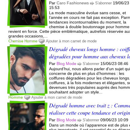
Par
Caro Fashionews
19/06/23
S'abonner
15:53
La mode masculine évolue sans cesse, et
l’année en cours ne fait pas exception. Parm
tendances incontournables du moment, la
chemise à double boutonnage pour homme
revient en force. Cette pièce emblématique, autrefois réservée au
grandes occasions,...
Chemise
Homme
Ajouter à mon carnet de mode
Dégradé cheveux longs homme : coiff
dégradées pour homme aux cheveux l
Par
Blog Mode
15/06/23 08:46
S'abonner
Aujourd’hui, nous allons parler d’un sujet qu
concerne de plus en plus d’hommes : les
coiffures dégradées pour les cheveux longs
coiffures, à la fois modernes et élégantes, s
devenues très populaires auprès des hom
souhaitant adopter un style...
Homme
Ajouter à mon carnet de mode
Dégradé homme avec trait z : Comm
réaliser cette coupe tendance et origi
Par
Blog Mode
09/06/23 10:09
S'abonner
Dans un monde où l’apparence est de plus 
plus importante, il est essentiel de se déma