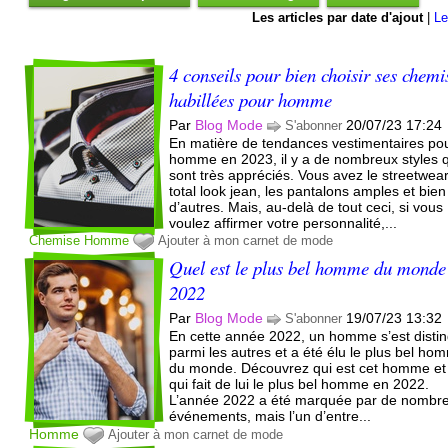
Les articles par date d'ajout
|
Le
4 conseils pour bien choisir ses chemi
habillées pour homme
Par
Blog Mode
20/07/23 17:24
S'abonner
En matière de tendances vestimentaires po
homme en 2023, il y a de nombreux styles 
sont très appréciés. Vous avez le streetwear
total look jean, les pantalons amples et bien
d’autres. Mais, au-delà de tout ceci, si vous
voulez affirmer votre personnalité,...
Chemise
Homme
Ajouter à mon carnet de mode
Quel est le plus bel homme du monde
2022
Par
Blog Mode
19/07/23 13:32
S'abonner
En cette année 2022, un homme s’est disti
parmi les autres et a été élu le plus bel ho
du monde. Découvrez qui est cet homme et
qui fait de lui le plus bel homme en 2022.
L’année 2022 a été marquée par de nombr
événements, mais l’un d’entre...
Homme
Ajouter à mon carnet de mode