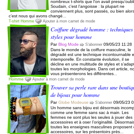
nombreux t-shirts que l’on avait presqu’oubl
Soudain, c’est l’angoisse : la plupart ne
conviennent plus, sont passés, ou bien alor
c’est nous qui avons changé...
T-shirt
Homme
Ajouter à mon carnet de mode
Coiffure dégradé homme : techniques 
styles pour homme
Par
Blog Mode
09/05/23 11:28
S'abonner
Dans le monde de la coiffure masculine, le
dégradé est une technique incontournable e
intemporelle. En constante évolution, il se
décline en une multitude de styles et s’adap
toutes les morphologies. Dans cet article, n
vous présenterons les différentes...
Homme
Ajouter à mon carnet de mode
Trouver sa perle rare dans une boutiq
de bijoux pour homme
Par
Globe Modeuse
09/05/23 0
S'abonner
Un homme sans bijou est désormais incomp
comme une femme sans sac à main. Les
femmes ne sont plus les seules à jouer des
accessoires et à oser l’originalité. Désormai
toutes les enseignes masculines proposent
accessoires, sur les présentoirs près...