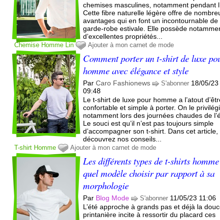
chemises masculines, notamment pendant l’
Cette fibre naturelle légère offre de nombre
avantages qui en font un incontournable de 
garde-robe estivale. Elle possède notamme
d’excellentes propriétés...
Chemise
Homme
Lin
Ajouter à mon carnet de mode
Comment porter un t-shirt de luxe po
homme avec élégance et style
Par
Caro Fashionews
18/05/23
S'abonner
09:48
Le t-shirt de luxe pour homme a l’atout d’êt
confortable et simple à porter. On le privilég
notamment lors des journées chaudes de l’é
Le souci est qu’il n’est pas toujours simple
d’accompagner son t-shirt. Dans cet article,
découvrez nos conseils...
T-shirt
Homme
Ajouter à mon carnet de mode
Les différents types de t-shirts homme
quel modèle choisir par rapport à sa
morphologie
Par
Blog Mode
11/05/23 11:06
S'abonner
L’été approche à grands pas et déjà la dou
printanière incite à ressortir du placard ces