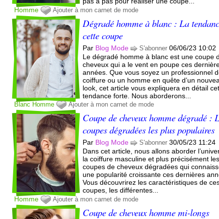
pas à pas pour réaliser une coupe...
Homme
Ajouter à mon carnet de mode
Dégradé homme à blanc : La tendanc
cette coupe
Par
Blog Mode
06/06/23 10:02
S'abonner
Le dégradé homme à blanc est une coupe 
cheveux qui a le vent en poupe ces dernièr
années. Que vous soyez un professionnel d
coiffure ou un homme en quête d’un nouve
look, cet article vous expliquera en détail ce
tendance forte. Nous aborderons...
Blanc
Homme
Ajouter à mon carnet de mode
Coupe de cheveux homme dégradé : 
coupes dégradées les plus populaires
Par
Blog Mode
30/05/23 11:24
S'abonner
Dans cet article, nous allons aborder l’unive
la coiffure masculine et plus précisément le
coupes de cheveux dégradées qui connaiss
une popularité croissante ces dernières an
Vous découvrirez les caractéristiques de ce
coupes, les différentes...
Homme
Ajouter à mon carnet de mode
Coupe de cheveux homme mi-longs