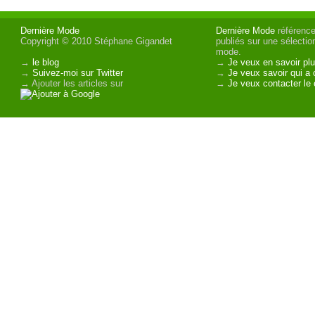
Dernière Mode
Dernière Mode
référence 
Copyright © 2010 Stéphane Gigandet
publiés sur une sélectio
mode.
→
le blog
→
Je veux en savoir plu
→
Suivez-moi sur Twitter
→
Je veux savoir qui a 
→ Ajouter les articles sur
→
Je veux contacter le 