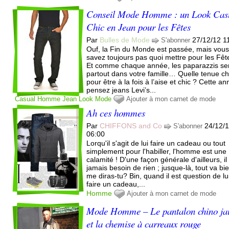
Conseil Mode Homme : un Look Cas
Chic en Jean pour les Fêtes
Par
Bulles de Mode
27/12/12 1
S'abonner
Ouf, la Fin du Monde est passée, mais vou
savez toujours pas quoi mettre pour les Fê
Et comme chaque année, les paparazzis se
partout dans votre famille… Quelle tenue ch
pour être à la fois à l’aise et chic ? Cette an
pensez jeans Levi’s...
Casual
Homme
Jean
Look
Mode
Ajouter à mon carnet de mode
Ah ces hommes
Par
CHIFFONS and Co
24/12/
S'abonner
06:00
Lorqu'il s'agit de lui faire un cadeau ou tout
simplement pour l'habiller, l'homme est une
calamité ! D'une façon générale d'ailleurs, il
jamais besoin de rien ; jusque-là, tout va bi
me diras-tu? Bin, quand il est question de lu
faire un cadeau,...
Homme
Ajouter à mon carnet de mode
Mode Homme – Le pantalon chino ja
et la chemise à carreaux rouge