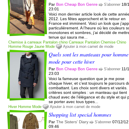
Par
Bon Cheap Bon Genre
18/
S'abonner
23:01
Voici mon dernier article look de cette anné
2012. Les fêtes approchent et le retour en
France est imminent. Voici un look que j’app
particulièrement. A l’heure où les couleurs s
monotones et sombres, j’ai décidé de mettr
tenue qui saura me...
Chemise à carreaux
Pantalon chino
Carreaux
Pantalon
Chemise
Chino
Homme
Rouge
Jaune
Mode
Ajouter à mon carnet de mode
Quels sont les manteaux pour homme 
mode pour cette hiver
Par
Bon Cheap Bon Genre
11/
S'abonner
23:03
Voici la fameuse question que je me pose
chaque hiver, et c’est toujours le parcours d
combattant. Les choix sont divers et variés
critères sont simples : un manteau qui tient
chaud avec de l’élégance et du style et qui 
se porter avec tous types...
Hiver
Homme
Mode
Ajouter à mon carnet de mode
Shopping list special hommes
Par
The Sisters' Diary
07/12/12
S'abonner
09:46