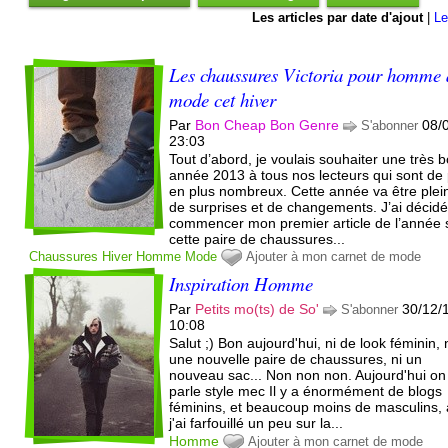
Les articles par date d'ajout
|
Le
Les chaussures Victoria pour homme 
mode cet hiver
Par
Bon Cheap Bon Genre
08/
S'abonner
23:03
Tout d’abord, je voulais souhaiter une très 
année 2013 à tous nos lecteurs qui sont de 
en plus nombreux. Cette année va être plei
de surprises et de changements. J’ai décid
commencer mon premier article de l’année 
cette paire de chaussures...
Chaussures
Hiver
Homme
Mode
Ajouter à mon carnet de mode
Inspiration Homme
Par
Petits mo(ts) de So'
30/12/
S'abonner
10:08
Salut ;) Bon aujourd'hui, ni de look féminin, 
une nouvelle paire de chaussures, ni un
nouveau sac... Non non non. Aujourd'hui on
parle style mec Il y a énormément de blogs
féminins, et beaucoup moins de masculins, 
j'ai farfouillé un peu sur la...
Homme
Ajouter à mon carnet de mode