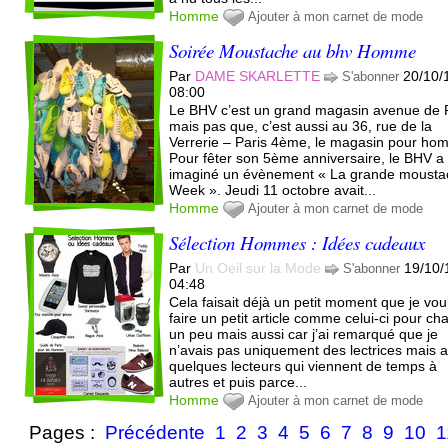
Homme
Ajouter à mon carnet de mode
Soirée Moustache au bhv Homme
Par
DAME SKARLETTE
20/10/
S'abonner
08:00
Le BHV c’est un grand magasin avenue de R
mais pas que, c’est aussi au 36, rue de la
Verrerie – Paris 4ème, le magasin pour ho
Pour fêter son 5ème anniversaire, le BHV a
imaginé un évènement « La grande mousta
Week ». Jeudi 11 octobre avait...
Homme
Ajouter à mon carnet de mode
Sélection Hommes : Idées cadeaux
Par
Un Oeil sur la Mode
19/10/
S'abonner
04:48
Cela faisait déjà un petit moment que je vou
faire un petit article comme celui-ci pour ch
un peu mais aussi car j’ai remarqué que je
n’avais pas uniquement des lectrices mais a
quelques lecteurs qui viennent de temps à
autres et puis parce...
Homme
Ajouter à mon carnet de mode
Pages :
Précédente
1
2
3
4
5
6
7
8
9
10
1