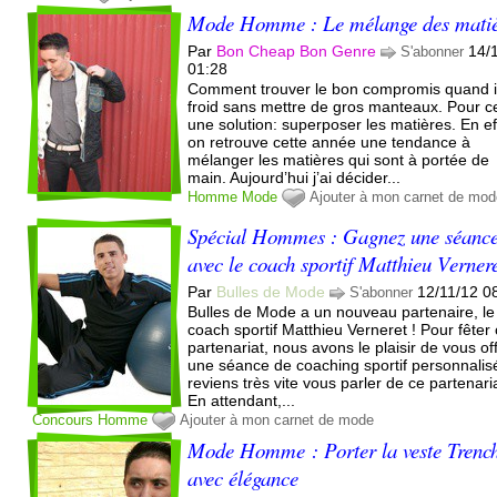
Mode Homme : Le mélange des matiè
Par
Bon Cheap Bon Genre
14/
S'abonner
01:28
Comment trouver le bon compromis quand il 
froid sans mettre de gros manteaux. Pour ce
une solution: superposer les matières. En ef
on retrouve cette année une tendance à
mélanger les matières qui sont à portée de
main. Aujourd’hui j’ai décider...
Homme
Mode
Ajouter à mon carnet de mo
Spécial Hommes : Gagnez une séanc
avec le coach sportif Matthieu Verner
Par
Bulles de Mode
12/11/12 0
S'abonner
Bulles de Mode a un nouveau partenaire, le
coach sportif Matthieu Verneret ! Pour fêter
partenariat, nous avons le plaisir de vous off
une séance de coaching sportif personnalisé
reviens très vite vous parler de ce partenari
En attendant,...
Concours
Homme
Ajouter à mon carnet de mode
Mode Homme : Porter la veste Trenc
avec élégance