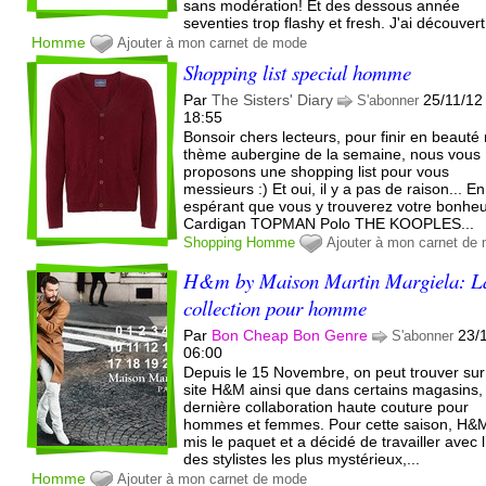
sans modération! Et des dessous année
seventies trop flashy et fresh. J'ai découvert.
Homme
Ajouter à mon carnet de mode
Shopping list special homme
Par
The Sisters' Diary
25/11/12
S'abonner
18:55
Bonsoir chers lecteurs, pour finir en beauté
thème aubergine de la semaine, nous vous
proposons une shopping list pour vous
messieurs :) Et oui, il y a pas de raison... En
espérant que vous y trouverez votre bonheu
Cardigan TOPMAN Polo THE KOOPLES...
Shopping
Homme
Ajouter à mon carnet de
H&m by Maison Martin Margiela: L
collection pour homme
Par
Bon Cheap Bon Genre
23/
S'abonner
06:00
Depuis le 15 Novembre, on peut trouver sur
site H&M ainsi que dans certains magasins, 
dernière collaboration haute couture pour
hommes et femmes. Pour cette saison, H&
mis le paquet et a décidé de travailler avec 
des stylistes les plus mystérieux,...
Homme
Ajouter à mon carnet de mode