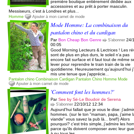
première boutique entièrement dédiée aux
accessoires et au prêt à porter masculin.
Messiseurs, c'est à Londres et plus...
Homme
Ajouter à mon carnet de mode
Mode Homme: La combinaison du
pantalon chino et du cardigan
Par
Bon Cheap Bon Genre
24/
S'abonner
00:05
Good Morning Lecteurs & Lectrices ! Les rév
sont de plus en plus durs, le soleil n’a pas
encore fait surface et il faut tout de même s
lever pour reprendre le train train de la vie
quotidienne. Heureusement qu’aujourd’hui j’
mis une tenue que j’apprécie...
Pantalon chino
Combinaison
Cardigan
Pantalon
Chino
Homme
Mode
Ajouter à mon carnet de mode
'Comment font les hommes?'
Par
See by Sé-Le Boudoir de Serena
22/10/12 12:34
S'abonner
Aujourd'hui fallait que je vous le dise: j'admi
hommes. (sur le ton "maman, papa, j'aime l
viande" vous savez la pub là... bref!) Alors
pourquoi? c'est très simple, j'admire les h
parce qu'ils doivent composer avec leur gue
à nu tous les...