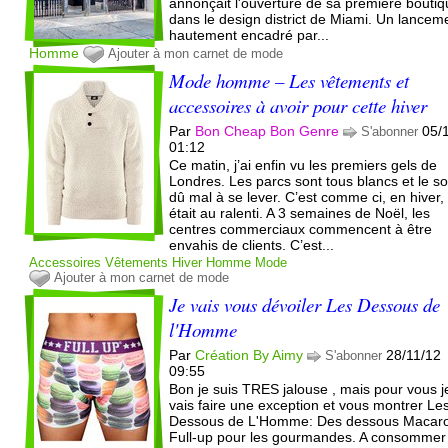
annonçait l'ouverture de sa première bouti
dans le design district de Miami. Un lancem
hautement encadré par...
Homme
Ajouter à mon carnet de mode
Mode homme – Les vêtements et
accessoires à avoir pour cette hiver
Par
Bon Cheap Bon Genre
05/
S'abonner
01:12
Ce matin, j’ai enfin vu les premiers gels de
Londres. Les parcs sont tous blancs et le sol
dû mal à se lever. C’est comme ci, en hiver, 
était au ralenti. A 3 semaines de Noël, les
centres commerciaux commencent à être
envahis de clients. C’est...
Accessoires
Vêtements
Hiver
Homme
Mode
Ajouter à mon carnet de mode
Je vais vous dévoiler Les Dessous de
l'Homme
Par
Création By Aimy
28/11/12
S'abonner
09:55
Bon je suis TRES jalouse , mais pour vous j
vais faire une exception et vous montrer Le
Dessous de L'Homme: Des dessous Macar
Full-up pour les gourmandes. A consommer