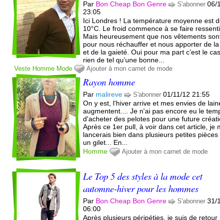
Par
Bon Cheap Bon Genre
06/
S'abonner
23:05
Ici Londres ! La température moyenne est 
10°C. Le froid commence à se faire ressenti
Mais heureusement que nos vêtements sont
pour nous réchauffer et nous apporter de la 
et de la gaieté. Oui pour ma part c’est le cas
rien de tel qu’une bonne...
Veste
Homme
Mode
Ajouter à mon carnet de mode
Rayon homme
Par
malireve
01/11/12 21:55
S'abonner
On y est, l'hiver arrive et mes envies de lain
augmentent.... Je n'ai pas encore eu le tem
d'acheter des pelotes pour une future créati
Après ce 1er pull, à voir dans cet article, je
lancerais bien dans plusieurs petites pièces
un gilet... En...
Homme
Ajouter à mon carnet de mode
Le Top 5 des styles à la mode cet
automne-hiver pour les hommes
Par
Bon Cheap Bon Genre
31/
S'abonner
06:00
Après plusieurs péripéties, je suis de retour