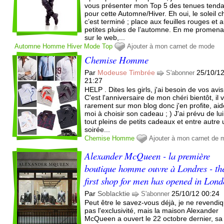
vous présenter mon Top 5 des tenues tend
pour cette Automne/Hiver. Eh oui, le soleil 
c’est terminé ; place aux feuilles rouges et 
petites pluies de l’automne. En me promena
sur le web,...
Automne
Homme
Hiver
Mode
Top
Ajouter à mon carnet de mode
Chemise Homme
Par
Modeuse Timbrée
25/10/1
S'abonner
21:27
HELP . Dites les girls, j'ai besoin de vos avis 
C'est l'anniversaire de mon chéri bientôt, il 
rarement sur mon blog donc j'en profite, ai
moi à choisir son cadeau ; ) J'ai prévu de lui
tout pleins de petits cadeaux et entre autre
soirée...
Chemise
Homme
Ajouter à mon carnet de
Alexander McQueen - la première
boutique homme ouvre à Londres - th
first shop for men has opened in Lon
Par
Soblacktie
25/10/12 00:24
S'abonner
Peut être le savez-vous déjà, je ne revendi
pas l'exclusivité, mais la maison Alexander
McQueen a ouvert le 22 octobre dernier, sa