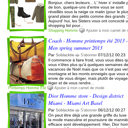
Bonjour, chers lecteurs... L' hiver s' installe
de bon, quelque-uns d'entre vous se sont
réveillés sous la neige ce matin (pour le plu
grand plaisir des petits comme des grands :
Aujourd' hui, les Sisters vous ont concocté 
shopping list pour...
Shopping
Homme
Ajouter à mon carnet de
Coach - Homme printemps été 2013 -
Men spring summer 2013
Par
Soblacktie
07/12/12 00:23
S'abonner
Il commence à faire froid, vous vous dites q
vous n'êtes plus qu'à quelques semaines d
vacances de Noël mais que ce n'est pas ver
montagne et les monts enneigés que vous 
envie de vous diriger, mais plutôt de voyage
léger et de vous rendre...
Printemps
Homme
Été
Ajouter à mon carnet de mode
Dior Homme store - Design district
Miami - Miami Art Basel
Par
Soblacktie
06/12/12 00:27
S'abonner
On peut être déjà une grande griffe du luxe 
la mode masculine et poursuivre de manniè
efficace sont développement. Hier, Dior h