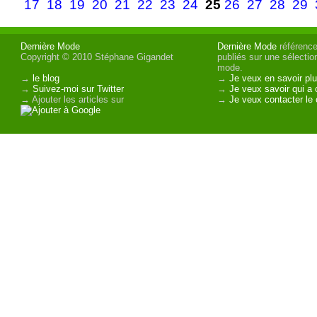
17
18
19
20
21
22
23
24
25
26
27
28
29
Dernière Mode
Dernière Mode
référence 
Copyright © 2010 Stéphane Gigandet
publiés sur une sélectio
mode.
→
le blog
→
Je veux en savoir plu
→
Suivez-moi sur Twitter
→
Je veux savoir qui a 
→ Ajouter les articles sur
→
Je veux contacter le 