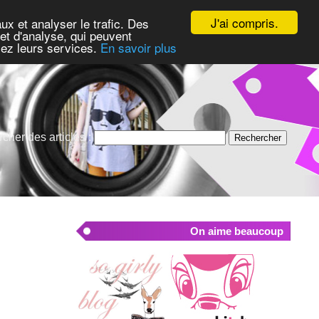
J'ai compris.
ux et analyser le trafic. Des
et d'analyse, qui peuvent
isez leurs services.
En savoir plus
cher des articles :
On aime beaucoup