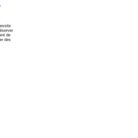
e
cessite
réserver
oint de
ser des