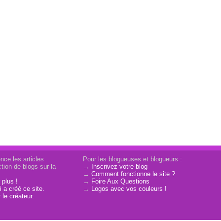
nce les articles
Pour les blogueuses et blogueurs :
tion de blogs sur la
→
Inscrivez votre blog
→
Comment fonctionne le site ?
 plus !
→
Foire Aux Questions
 a créé ce site.
→
Logos avec vos couleurs !
 le créateur.