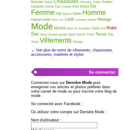
Chaussures
Bracelet
Confort
Cabas
Chemise
Collier
Été
Costume
Cuir
Enfant
Crème
Culotte
Effet
Femme
Homme
Hiver
Fille
France
Look
Mariage
Indispensable
Jean
Lin
Lunettes
Maillot
Mode
Robe
Montre
Paris
Noel
Or
Pantalon
Pull
Sac
Tenue
Top
Sexy
Soutien-gorge
Sport
Sweat
T-shirt
Vêtements
Veste
Vintage
→
Voir plus de noms de vêtements, chaussures,
accessoires, matières et styles
Se connecter
Connectez-vous sur
Dernière Mode
pour
enregistrer vos articles et photos préférés dans
votre carnet de mode ou pour inscrire votre blog de
mode.
Se connecter avec Facebook :
Ou utilisez votre compte sur Dernière Mode :
Nom d'utilisateur :