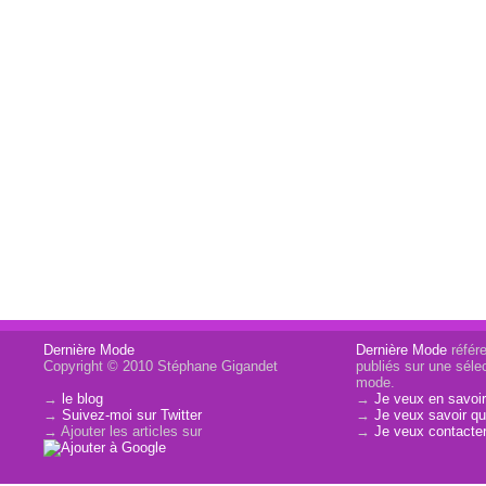
Dernière Mode
Dernière Mode
référe
Copyright © 2010 Stéphane Gigandet
publiés sur une sélec
mode.
→
le blog
→
Je veux en savoir
→
Suivez-moi sur Twitter
→
Je veux savoir qui
→ Ajouter les articles sur
→
Je veux contacter