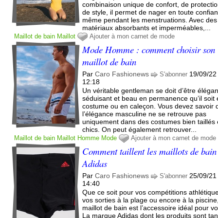
combinaison unique de confort, de protectio
de style, il permet de nager en toute confia
même pendant les menstruations. Avec des
matériaux absorbants et imperméables,...
Maillot de bain
Maillot
Ajouter à mon carnet de mode
Mode Homme : comment choisir son
maillot de bain
Par
Caro Fashionews
19/09/22
S'abonner
12:18
Un véritable gentleman se doit d’être élégan
séduisant et beau en permanence qu’il soit
costume ou en caleçon. Vous devez savoir 
l’élégance masculine ne se retrouve pas
uniquement dans des costumes bien taillés 
chics. On peut également retrouver...
Maillot de bain
Maillot
Homme
Mode
Ajouter à mon carnet de mode
Comment taillent les maillots de bain
Adidas
Par
Caro Fashionews
25/09/21
S'abonner
14:40
Que ce soit pour vos compétitions athlétiqu
vos sorties à la plage ou encore à la piscine
maillot de bain est l’accessoire idéal pour v
La marque Adidas dont les produits sont tan