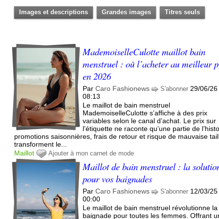
Images et descriptions
Grandes images
Titres seuls
MademoiselleCulotte maillot bain
menstruel : où l’acheter au meilleur p
en 2026
Par
Caro Fashionews
29/06/26
S'abonner
08:13
Le maillot de bain menstruel
MademoiselleCulotte s’affiche à des prix
variables selon le canal d’achat. Le prix sur
l’étiquette ne raconte qu’une partie de l’histo
promotions saisonnières, frais de retour et risque de mauvaise tail
transforment le...
Maillot
Ajouter à mon carnet de mode
Maillot de bain menstruel : la solutio
pour vos baignades
Par
Caro Fashionews
12/03/25
S'abonner
00:00
Le maillot de bain menstruel révolutionne la
baignade pour toutes les femmes. Offrant 