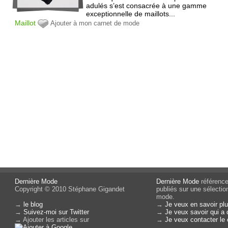
adulés s’est consacrée à une gamme
exceptionnelle de maillots...
Maillot
Ajouter à mon carnet de mode
Dernière Mode
Dernière Mode
référence 
Copyright © 2010 Stéphane Gigandet
publiés sur une sélectio
mode.
→
le blog
→
Je veux en savoir plu
→
Suivez-moi sur Twitter
→
Je veux savoir qui a 
→ Ajouter les articles sur
→
Je veux contacter le 