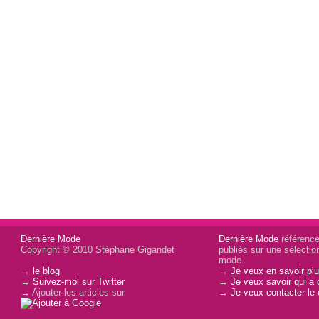
Dernière Mode
Dernière Mode
référence 
Copyright © 2010 Stéphane Gigandet
publiés sur une sélectio
mode.
→
le blog
→
Je veux en savoir plu
→
Suivez-moi sur Twitter
→
Je veux savoir qui a 
→ Ajouter les articles sur
→
Je veux contacter le 