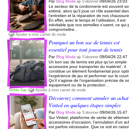
Par
Blog Mode
09/04/26 23:03
S'abonner
Le secteur de la cordonnerie est souvent so
estimé, alors qu’il joue un rôle essentiel dan
l’entretien et la réparation de nos chaussure
En effet, avec le temps et l’utilisation, il est
inévitable que nos semelles s’usent, ce qui 
compromettre...
Ajouter à mon carnet de mode
Pourquoi un bon sac de tennis est
essentiel pour tout joueur de tennis
Par
Blog Mode
09/04/26 22:47
S'abonner
Un bon sac de tennis est plus qu’un simple
accessoire pour transporter du matériel ; il
constitue un élément fondamental pour opti
l’expérience de jeu et performer sur le court
Qu’il s’agisse de l’organisation précise de s
équipement ou de la protection...
Tennis
Sac
Ajouter à mon carnet de mode
Découvrez comment annuler un achat
Vinted en quelques étapes simples
Par
Blog Mode
09/04/26 15:47
S'abonner
Sur Vinted, plateforme de vente de vêtemen
accessoires d’occasion, l’annulation d’un ac
est parfois nécessaire. Que ce soit en raiso