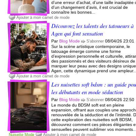
d’une erreur d’achat, d’une taille inadaptée
d’un changement d’avis, il est crucial de
connaître les bonnes...
Ajouter à mon carnet de mode
Découvrez les talents des tatoueurs à
Agen qui font sensation
Par
Blog Mode
08/04/26 23:01
S'abonner
Sur la scène artistique contemporaine, le
tatouage émerge comme une forme
d’expression personnelle et culturelle, attira
des passionnés et des visiteurs désireux de
marquer leur peau avec des designs unique
Agen, cette dynamique prend une ampleur..
Ajouter à mon carnet de mode
Les nuisettes soft bdsm : un guide po
les débutants en mode séduction
Par
Blog Mode
08/04/26 22:50
S'abonner
Le monde du BDSM soft est en pleine
expansion, offrant aux couples une approc
renouvelée de la séduction et de l’intimité. 
cette exploration des nuisettes soft BDSM,
découvrez comment ces pièces élégantes e
sensuelles peuvent sublimer vos moments..
Nuisette
Mode
Ajouter à mon carnet de mode