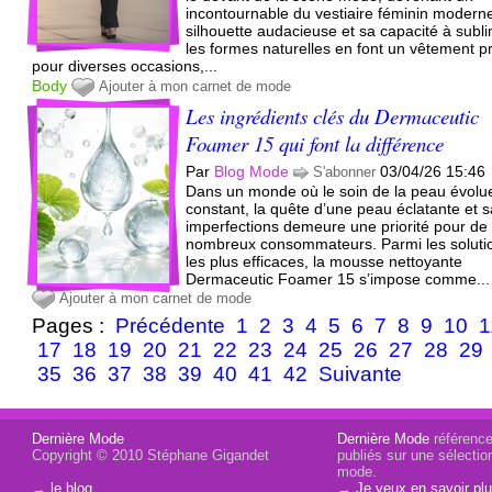
incontournable du vestiaire féminin modern
silhouette audacieuse et sa capacité à subl
les formes naturelles en font un vêtement p
pour diverses occasions,...
Body
Ajouter à mon carnet de mode
Les ingrédients clés du Dermaceutic
Foamer 15 qui font la différence
Par
Blog Mode
03/04/26 15:46
S'abonner
Dans un monde où le soin de la peau évolu
constant, la quête d’une peau éclatante et 
imperfections demeure une priorité pour de
nombreux consommateurs. Parmi les soluti
les plus efficaces, la mousse nettoyante
Dermaceutic Foamer 15 s’impose comme...
Ajouter à mon carnet de mode
Pages :
Précédente
1
2
3
4
5
6
7
8
9
10
1
17
18
19
20
21
22
23
24
25
26
27
28
29
35
36
37
38
39
40
41
42
Suivante
Dernière Mode
Dernière Mode
référence 
Copyright © 2010 Stéphane Gigandet
publiés sur une sélectio
mode.
→
le blog
→
Je veux en savoir plu