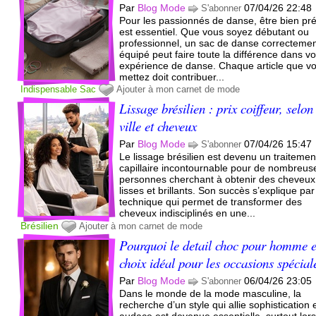
Par
Blog Mode
07/04/26 22:48
S'abonner
Pour les passionnés de danse, être bien pr
est essentiel. Que vous soyez débutant ou
professionnel, un sac de danse correcteme
équipé peut faire toute la différence dans vo
expérience de danse. Chaque article que v
mettez doit contribuer...
Indispensable
Sac
Ajouter à mon carnet de mode
Lissage brésilien : prix coiffeur, selon
ville et cheveux
Par
Blog Mode
07/04/26 15:47
S'abonner
Le lissage brésilien est devenu un traitemen
capillaire incontournable pour de nombreus
personnes cherchant à obtenir des cheveux
lisses et brillants. Son succès s’explique pa
technique qui permet de transformer des
cheveux indisciplinés en une...
Brésilien
Ajouter à mon carnet de mode
Pourquoi le detail choc pour homme e
choix idéal pour les occasions spécial
Par
Blog Mode
06/04/26 23:05
S'abonner
Dans le monde de la mode masculine, la
recherche d’un style qui allie sophistication 
audace est devenue essentielle, surtout lor