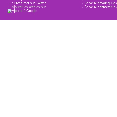
→
Suivez-moi sur Twitter
→
Je veux savoir qui a 
→ Ajouter les articles sur
→
Je veux contacter le 