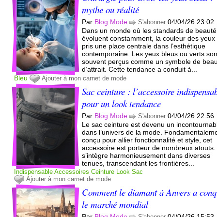
mythe ou réalité
Par
Blog Mode
04/04/26 23:02
S'abonner
Dans un monde où les standards de beauté
évoluent constamment, la couleur des yeux
pris une place centrale dans l’esthétique
contemporaine. Les yeux bleus ou verts son
souvent perçus comme un symbole de beau
d’attrait. Cette tendance a conduit à...
Bleu
Ajouter à mon carnet de mode
Sac ceinture : l’accessoire indispensa
pour un look tendance
Par
Blog Mode
04/04/26 22:56
S'abonner
Le sac ceinture est devenu un incontournab
dans l’univers de la mode. Fondamentalem
conçu pour allier fonctionnalité et style, cet
accessoire est porteur de nombreux atouts. 
s’intègre harmonieusement dans diverses
tenues, transcendant les frontières...
Indispensable
Accessoires
Ceinture
Look
Sac
Ajouter à mon carnet de mode
Comment le diamant à Anvers a conq
le marché mondial
Par
Blog Mode
04/04/26 15:53
S'abonner