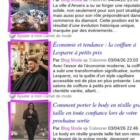
La ville d’Anvers a su se forger une réputat
solide, non seulement pour son port stratég
mais aussi pour son rôle prépondérant dans
commerce du diamant. Cette position est le
résultat d’une évolution historique unique,
marquée par des événements...
Ajouter à mon carnet de mode
Économie et tendance : la coiffure à
Lesparre à petits prix
Par
Blog Mode
03/04/26 23:03
S'abonner
Avec l’essor de l’économie moderne, la coif
a subi une transformation significative, surt
Lesparre, où la quête d’un style capillaire
accessible est de plus en plus présente. Le
salons de coiffure à petits prix attirent une
clientèle variée, allant...
Ajouter à mon carnet de mode
Comment porter le body en résille gr
taille en toute confiance lors de votre
prochaine sortie
Par
Blog Mode
03/04/26 22:46
S'abonner
Le body en résille grande taille fait son reto
le devant de la scène mode, devenant un