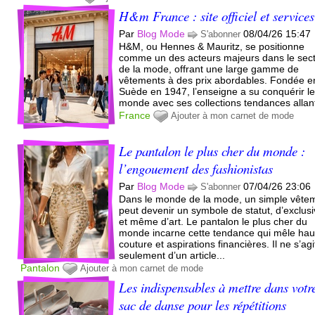
H&m France : site officiel et services
Par
Blog Mode
08/04/26 15:47
S'abonner
H&M, ou Hennes & Mauritz, se positionne
comme un des acteurs majeurs dans le sec
de la mode, offrant une large gamme de
vêtements à des prix abordables. Fondée e
Suède en 1947, l’enseigne a su conquérir l
monde avec ses collections tendances allant
France
Ajouter à mon carnet de mode
Le pantalon le plus cher du monde :
l’engouement des fashionistas
Par
Blog Mode
07/04/26 23:06
S'abonner
Dans le monde de la mode, un simple vête
peut devenir un symbole de statut, d’exclusi
et même d’art. Le pantalon le plus cher du
monde incarne cette tendance qui mêle hau
couture et aspirations financières. Il ne s’ag
seulement d’un article...
Pantalon
Ajouter à mon carnet de mode
Les indispensables à mettre dans votr
sac de danse pour les répétitions