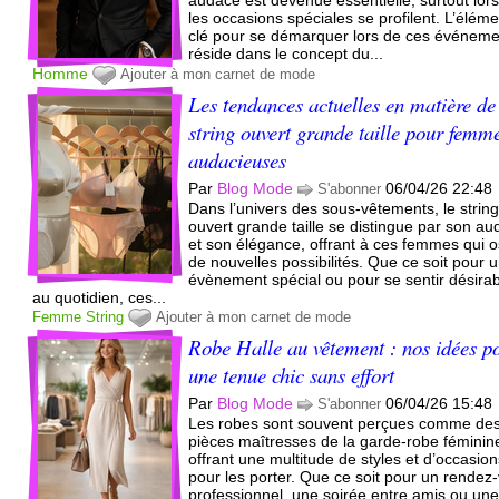
les occasions spéciales se profilent. L’élém
clé pour se démarquer lors de ces événem
réside dans le concept du...
Homme
Ajouter à mon carnet de mode
Les tendances actuelles en matière de
string ouvert grande taille pour femm
audacieuses
Par
Blog Mode
06/04/26 22:48
S'abonner
Dans l’univers des sous-vêtements, le strin
ouvert grande taille se distingue par son a
et son élégance, offrant à ces femmes qui 
de nouvelles possibilités. Que ce soit pour 
évènement spécial ou pour se sentir désira
au quotidien, ces...
Femme
String
Ajouter à mon carnet de mode
Robe Halle au vêtement : nos idées p
une tenue chic sans effort
Par
Blog Mode
06/04/26 15:48
S'abonner
Les robes sont souvent perçues comme de
pièces maîtresses de la garde-robe féminin
offrant une multitude de styles et d’occasio
pour les porter. Que ce soit pour un rendez
professionnel, une soirée entre amis ou un