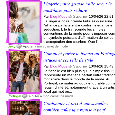
Lingerie noire grande taille sexy : le
must-have pour séduire
Par
Blog Mode
10/04/26 22:51
S'abonner
La lingerie noire grande taille sexy incarne
l’alliance parfaite entre confort, élégance et
séduction. Elle transcende les simples
conventions de la mode pour s’imposer c
un symbole puissant d’affirmation de soi et
d’acceptation des courbes. Que l’on...
Sexy
Ajouter à mon carnet de mode
Comment porter le flannel au Portuga
astuces et conseils de style
Par
Blog Mode
10/04/26 15:49
S'abonner
Le flanelle est bien plus qu’un simple tissu ; i
représente un mariage parfait entre tradition
modernité dans le monde de la mode. Au
Portugal, ce matériau doux et durable conna
regain d’intérêt, notamment grâce à un arti
local qui met en...
Portugal
Ajouter à mon carnet de mode
Cordonnier et prix d’une semelle :
combien coûte une remise à neuf