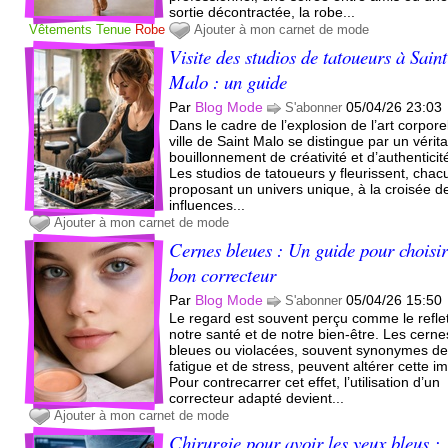
sortie décontractée, la robe...
Vêtements
Tenue
Robe
Ajouter à mon carnet de mode
Visite des studios de tatoueurs à Saint
Malo : un guide
Par
Blog Mode
05/04/26 23:03
S'abonner
Dans le cadre de l’explosion de l’art corporel
ville de Saint Malo se distingue par un vérit
bouillonnement de créativité et d’authenticit
Les studios de tatoueurs y fleurissent, chac
proposant un univers unique, à la croisée d
influences...
Ajouter à mon carnet de mode
Cernes bleues : Un guide pour choisir
bon correcteur
Par
Blog Mode
05/04/26 15:50
S'abonner
Le regard est souvent perçu comme le refle
notre santé et de notre bien-être. Les cerne
bleues ou violacées, souvent synonymes d
fatigue et de stress, peuvent altérer cette i
Pour contrecarrer cet effet, l’utilisation d’un
correcteur adapté devient...
Ajouter à mon carnet de mode
Chirurgie pour avoir les yeux bleus :