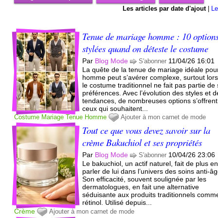
Les articles par date d'ajout
|
Le
Tenue de mariage homme : 10 option
stylées quand on déteste le costume
Par
Blog Mode
11/04/26 16:01
S'abonner
La quête de la tenue de mariage idéale pou
homme peut s’avérer complexe, surtout lor
le costume traditionnel ne fait pas partie de
préférences. Avec l’évolution des styles et 
tendances, de nombreuses options s’offrent
ceux qui souhaitent...
Costume
Mariage
Tenue
Homme
Ajouter à mon carnet de mode
Tout ce que vous devez savoir sur la
crème Bakuchiol et ses propriétés
Par
Blog Mode
10/04/26 23:06
S'abonner
Le bakuchiol, un actif naturel, fait de plus e
parler de lui dans l’univers des soins anti-âg
Son efficacité, souvent soulignée par les
dermatologues, en fait une alternative
séduisante aux produits traditionnels comme
rétinol. Utilisé depuis...
Crème
Ajouter à mon carnet de mode