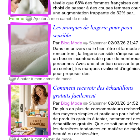
révèle que 68% des femmes françaises ont
choisi de passer à des coupes femmes cour
une augmentation frappante de 32% par...
Femme
Ajouter à mon carnet de mode
Les marques de lingerie pour peau
sensible
Par
Blog Mode
02/03/26 21:47
S'abonner
Dans un univers où le bien-être et la mode 
rencontrent, la lingerie sensible s’impose 
un besoin incontournable pour de nombreu
personnes. Avec une attention croissante p
au confort, les marques rivalisent d’ingénios
pour proposer des...
Ajouter à mon carnet de mode
Comment recevoir des échantillons
gratuits facilement
Par
Blog Mode
02/03/26 14:52
S'abonner
De plus en plus de consommateurs recherc
des moyens simples et pratiques pour bénéf
de produits gratuits à tester, notamment de
échantillons gratuits. Que ce soit pour décou
les dernières tendances en matière de mod
beauté ou de bien-être,...
Ajouter à mon carnet de mode