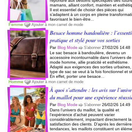
répondre aux besoins spécifiques des futur
mamans, alliant confort, maintien et esthéti
Il est essentiel de choisir des pièces qui
s’adaptent à un corps en pleine transformat
favorisant le bien-être...
Femme
Ajouter à mon carnet de mode
Besace homme bandoulière : l’essenti
pratique et stylé pour vos sorties
Par
Blog Mode
27/02/26 14:48
S'abonner
Le sac besace à bandoulière, devenu un
accessoire incontournable dans l’univers de
mode homme, allie praticité et esthétisme.
Adapté aux exigences des sorties urbaines,
type de sac se veut à la fois fonctionnel et st
En effet, porter une besace...
Homme
Ajouter à mon carnet de mode
À quoi s’attendre : les avis sur l’unive
du maillot pour une expérience réussi
Par
Blog Mode
26/02/26 14:49
S'abonner
Dans l’univers du maillot, la qualité et
l’expérience d’achat peuvent varier
considérablement, impactant directement la
satisfaction des clients. D’après les dernièr
tendances, les maillots constituent un élém