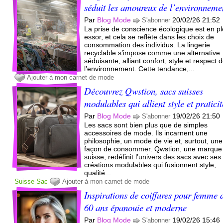
séduit les amoureux de l’environneme
Par
Blog Mode
20/02/26 21:52
S'abonner
La prise de conscience écologique est en pl
essor, et cela se reflète dans les choix de
consommation des individus. La lingerie
recyclable s’impose comme une alternative
séduisante, alliant confort, style et respect 
l’environnement. Cette tendance,...
Ajouter à mon carnet de mode
Découvrez Qwstion, sacs suisses
modulables qui allient style et praticit
Par
Blog Mode
19/02/26 21:50
S'abonner
Les sacs sont bien plus que de simples
accessoires de mode. Ils incarnent une
philosophie, un mode de vie et, surtout, une
façon de consommer. Qwstion, une marque
suisse, redéfinit l’univers des sacs avec ses
créations modulables qui fusionnent style,
qualité...
Suisse
Sac
Ajouter à mon carnet de mode
Inspirations de coiffures pour femme 
60 ans épanouie et moderne
Par
Blog Mode
19/02/26 15:46
S'abonner