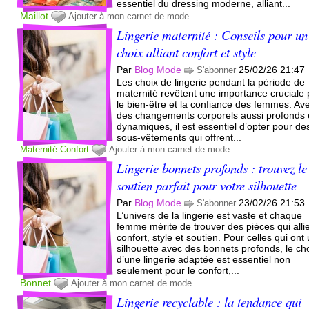
essentiel du dressing moderne, alliant...
Maillot
Ajouter à mon carnet de mode
Lingerie maternité : Conseils pour un
choix alliant confort et style
Par
Blog Mode
25/02/26 21:47
S'abonner
Les choix de lingerie pendant la période de
maternité revêtent une importance cruciale
le bien-être et la confiance des femmes. Av
des changements corporels aussi profonds 
dynamiques, il est essentiel d’opter pour de
sous-vêtements qui offrent...
Maternité
Confort
Ajouter à mon carnet de mode
Lingerie bonnets profonds : trouvez le
soutien parfait pour votre silhouette
Par
Blog Mode
23/02/26 21:53
S'abonner
L’univers de la lingerie est vaste et chaque
femme mérite de trouver des pièces qui alli
confort, style et soutien. Pour celles qui ont
silhouette avec des bonnets profonds, le ch
d’une lingerie adaptée est essentiel non
seulement pour le confort,...
Bonnet
Ajouter à mon carnet de mode
Lingerie recyclable : la tendance qui