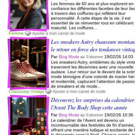
Les femmes de 60 ans et plus explorent en 
confiance les différentes facettes de leur b
à travers des coiffures qui reflètent leur
personnalité. À cette étape de la vie, il est
essentiel de se réinventer tout en célébrant
maturité. Les coiffures...
Femme
Ajouter à mon carnet de mode
Les sneakers Autry chaussure montant
le retour en force des tendances vinta
Par
Blog Mode
19/02/26 14:03
S'abonner
Les sneakers Autry, emblèmes du style vint
traversent les décennies avec une nouvelle
audace. Leur retour sur le devant de la scè
mode témoigne d’une volonté de marier hér
et modernité, capturant l’attention de passi
de sneakers et de mode...
Chaussures
Vintage
Ajouter à mon carnet de mode
Découvrez les surprises du calendrier
l’Avent The Body Shop cette année
Par
Blog Mode
19/02/26 10:36
S'abonner
Le calendrier de l’Avent est devenu un
incontournable des festivités de fin d’année,
offrant une manière ludique et excitante de 
le décompte jusqu’à Noël. Chaque année, l