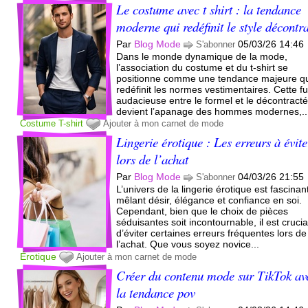
Le costume avec t shirt : la tendance
moderne qui redéfinit le style décontr
Par
Blog Mode
05/03/26 14:46
S'abonner
Dans le monde dynamique de la mode,
l’association du costume et du t-shirt se
positionne comme une tendance majeure q
redéfinit les normes vestimentaires. Cette f
audacieuse entre le formel et le décontract
devient l’apanage des hommes modernes,..
Costume
T-shirt
Ajouter à mon carnet de mode
Lingerie érotique : Les erreurs à évite
lors de l’achat
Par
Blog Mode
04/03/26 21:55
S'abonner
L’univers de la lingerie érotique est fascinan
mêlant désir, élégance et confiance en soi.
Cependant, bien que le choix de pièces
séduisantes soit incontournable, il est crucia
d’éviter certaines erreurs fréquentes lors de
l’achat. Que vous soyez novice...
Érotique
Ajouter à mon carnet de mode
Créer du contenu mode sur TikTok av
la tendance pov