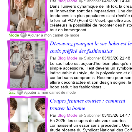
Par
Blog Mode
04/03/26 14:46
S'abonner
Dans l’univers dynamique de TikTok, la créat
et l’innovation sont des imperatives. Une de
tendances les plus populaires s’est révélée 
le format POV (Point Of View), qui offre aux
créateurs la possibilité de raconter des histo
tout en immergeant...
Mode
Ajouter à mon carnet de mode
Découvrez pourquoi le sac hobo est le
choix préféré des fashionistas
Par
Blog Mode
03/03/26 21:48
S'abonner
Le sac hobo est aujourd’hui bien plus qu’un
simple accessoire. Il est devenu un symbol
indiscutable du style, de la polyvalence et d
confort sans compromis. Reconnu pour son
allure décontractée et son design soigné, le
hobo séduit les fashionistas...
Sac
Ajouter à mon carnet de mode
Coupes femmes courtes : comment
trouver la bonne
Par
Blog Mode
03/03/26 14:47
S'abonner
En 2025, les coupes de cheveux courtes
connaissent un essor sans précédent. Une
étude récente du Syndicat National des Coif