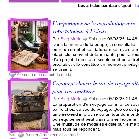
Les articles par date d'ajout
|
Le
L’importance de la consultation avec
votre tatoueur à Lisieux
Par
Blog Mode
06/03/26 14:48
S'abonner
Dans le monde du tatouage, la consultation
entre un client et son tatoueur se révèle êtr
étape clé, souvent déterminante pour la réu
d’un projet. Loin d’être simplement un entre
préalable, elle constitue un moment privilég
se tissent...
Ajouter à mon carnet de mode
Comment choisir le sac de voyage idé
pour vos aventures
Par
Blog Mode
05/03/26 21:48
S'abonner
La préparation d’un voyage commence sou
par le choix du sac de voyage. Que ce soit 
un week-end improvisé ou un tour du monde
bon équipement peut transformer l’expérien
Une multitude de modèles existe sur le mar
mais tous ne répondent...
Sac
Ajouter à mon carnet de mode