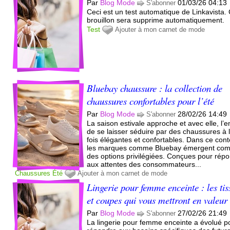
Par
Blog Mode
01/03/26 04:13
S'abonner
Ceci est un test automatique de Linkavista.
brouillon sera supprime automatiquement.
Test
Ajouter à mon carnet de mode
Bluebay chaussure : la collection de
chaussures confortables pour l’été
Par
Blog Mode
28/02/26 14:49
S'abonner
La saison estivale approche et avec elle, l’e
de se laisser séduire par des chaussures à 
fois élégantes et confortables. Dans ce cont
les marques comme Bluebay émergent co
des options privilégiées. Conçues pour rép
aux attentes des consommateurs...
Chaussures
Été
Ajouter à mon carnet de mode
Lingerie pour femme enceinte : les tis
et coupes qui vous mettront en valeur
Par
Blog Mode
27/02/26 21:49
S'abonner
La lingerie pour femme enceinte a évolué p