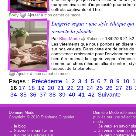
marques rivalisent d’ingéniosité pour créer 
coffrets captivants et The...
Body
Ajouter à mon carnet de mode
Lingerie vegan : une style éthique qui
respecte la planète
Par
Blog Mode
18/02/26 21:52
S'abonner
Les vêtements que nous portons en disent 
sur nos valeurs. Dans cette ère de prise de
conscience croissante pour l’environnement 
bien-être animal, la lingerie vegan s’impose
comme un choix éthique, alliant confort, styl
respect de la planète....
Ajouter à mon carnet de mode
Pages :
Précédente
1
2
3
4
5
6
7
8
9
10
1
16
17
18
19
20
21
22
23
24
25
26
27
28
34
35
36
37
38
39
40
41
42
Suivante
Dernière Mode
Dernière Mode
référence 
Copyright © 2010 Stéphane Gigandet
publiés sur une sélectio
mode.
→
le blog
→
Je veux en savoir plu
→
Suivez-moi sur Twitter
→
Je veux savoir qui a 
→ Ajouter les articles sur
→
Je veux contacter le 