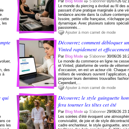
Par
Blog Mode
S'abonner
01/07/26 02:
Le monde du piercing a évolué au fil des a
ble
passant d’une pratique marginale à une vér
e.
tendance ancrée dans la culture contempo
 cette
Issoire, petite ville française, n’échappe p
, les
dynamique. Avec plusieurs salons spéciali
passionnés...
Ajouter à mon carnet de mode
ompte
Découvrez comment débloquer u
Vinted rapidement et efficacemen
Par
Blog Mode
S'abonner
30/06/26 16:
oluer,
Le monde du commerce en ligne ne cesse 
et Vinted, plateforme de vente de vêteme
n, des
d’occasion, en est un acteur clé. Chaque 
s à
milliers de vendeurs ouvrent l’application, 
proposer leurs dernières trouvailles fashio
Cependant,...
Ajouter à mon carnet de mode
 qui
Découvrez le style guinguette ho
fera tourner les têtes cet été
Par
Blog Mode
S'abonner
29/06/26 23:
e
Les soirées d’été évoquent une atmosphè
Dans ce
convivialité, de joie et de style décontrac
ans les
cadre enchanteur, le style guinguette, anc