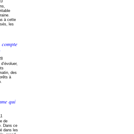
10
ns,
itable
raine.
as à cette
sés, les
n compte
t
28
d’évoluer,
nts
matin, des
prêts à
n.
mme qui
11
re de
té. Dans ce
ré dans les