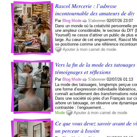
Rascol Mercerie : l’adresse
incontournable des amateurs de diy
Par
Blog Mode
S'abonner
02/07/26 23:07
Dans un monde où la créativité personnelle p
une ampleur considérable, le secteur du DIY (
Yourself) ne cesse d’attirer un public de plus 
large. Au cœur de cet engouement, Rascol Me
se positionne comme une référence incontourn
Ajouter à mon carnet de mode
Vers la fin de la mode des tatouages 
témoignages et réflexions
Par
Blog Mode
S'abonner
02/07/26 01:13
La mode des tatouages, longtemps perçue 
une forme d’expression individuelle libératrice,
connaît actuellement des transformations nota
Dans une société où près d’un Français sur c
arbore un tatouage, on observe une dynamiqu
contrastée : l’engouement...
Mode
Ajouter à mon carnet de mode
Ce que vous devez savoir avant de vi
un perceur à Issoire