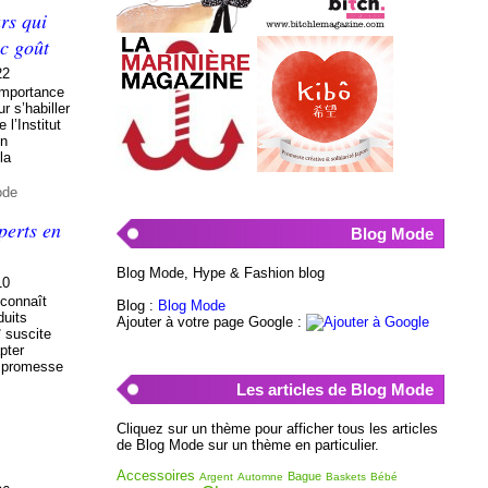
rs qui
ec goût
22
importance
r s’habiller
 l’Institut
on
la
ode
perts en
Blog Mode
Blog Mode, Hype & Fashion blog
10
connaît
Blog :
Blog Mode
duits
Ajouter à votre page Google :
 suscite
pter
a promesse
Les articles de Blog Mode
Cliquez sur un thème pour afficher tous les articles
de Blog Mode sur un thème en particulier.
Accessoires
Bague
Argent
Automne
Baskets
Bébé