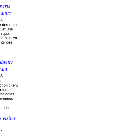
perts
oduits
44
 des soins
u et une
nique.
de plus en
ents des
ablette
tant
36
u
ction client
r les
nologies
devenues
 mode
 visiter