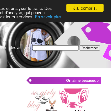
J'ai compris.
ux et analyser le trafic. Des
et d'analyse, qui peuvent
isez leurs services.
En savoir plus
cher des articles :
On aime beaucoup