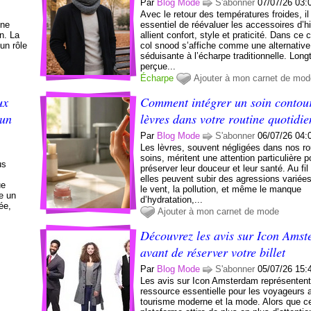
Par
Blog Mode
S'abonner
07/07/26 03:
s
Avec le retour des températures froides, il
une
essentiel de réévaluer les accessoires d’hi
n. La
allient confort, style et praticité. Dans ce 
un rôle
col snood s’affiche comme une alternative
n
séduisante à l’écharpe traditionnelle. Lon
perçue...
Écharpe
Ajouter à mon carnet de mo
ux
Comment intégrer un soin contou
 un
lèvres dans votre routine quotidi
Par
Blog Mode
S'abonner
06/07/26 04:
Les lèvres, souvent négligées dans nos ro
soins, méritent une attention particulière p
us
préserver leur douceur et leur santé. Au fi
elles peuvent subir des agressions variées
ue
le vent, la pollution, et même le manque
e un
d’hydratation,...
ée,
Ajouter à mon carnet de mode
Découvrez les avis sur Icon Ams
avant de réserver votre billet
Par
Blog Mode
S'abonner
05/07/26 15:
Les avis sur Icon Amsterdam représenten
ressource essentielle pour les voyageurs 
tourisme moderne et la mode. Alors que c