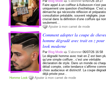
Par
Blog Mode
S'abonner
07/07/26 19:27
Faire appel à un coiffeur à Aubusson n’est pa
uniquement une question d’esthétique. C’est 
démarche qui nécessite réflexion et préparatio
consultation préalable, souvent négligée, joue 
crucial dans la définition d’une coiffure qui no
seulement...
Ajouter à mon carnet de mode
Comment adopter la coupe de cheve
homme dégradé avec trait en z pour
look moderne
Par
Blog Mode
S'abonner
06/07/26 16:58
Le dégradé homme avec trait en Z est bien pl
qu’une simple coiffure ; c’est une véritable
déclaration de style. Dans un monde où chaq
détail compte, cette tendance s’affirme comm
choix audacieux et distinctif. La coupe dégrad
déjà prisée pour...
Homme
Look
Ajouter à mon carnet de mode