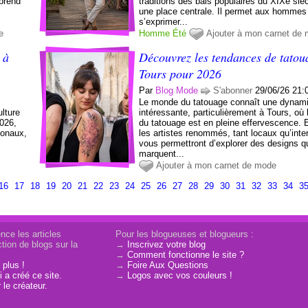
 prend
traditions des bals populaires du XIXe siè
une place centrale. Il permet aux hommes
s’exprimer...
e
Homme
Été
Ajouter à mon carnet de
 à
Découvrez les tendances de tatou
Tours pour 2026
Par
Blog Mode
S'abonner
29/06/26 21:
e
Le monde du tatouage connaît une dynam
ulture
intéressante, particulièrement à Tours, où 
2026,
du tatouage est en pleine effervescence. 
ionaux,
les artistes renommés, tant locaux qu’inte
vous permettront d’explorer des designs q
marquent...
Ajouter à mon carnet de mode
16
17
18
19
20
21
22
23
24
25
26
27
28
29
30
31
32
33
34
3
nce les articles
Pour les blogueuses et blogueurs :
tion de blogs sur la
→
Inscrivez votre blog
→
Comment fonctionne le site ?
 plus !
→
Foire Aux Questions
 a créé ce site.
→
Logos avec vos couleurs !
 le créateur.