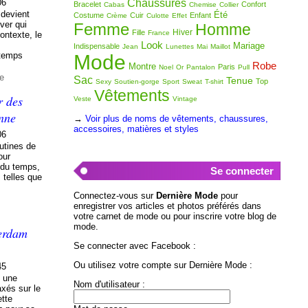
06
Chaussures
Bracelet
Confort
Cabas
Chemise
Collier
 devient
Été
Costume
Cuir
Enfant
Crème
Culotte
Effet
ver qui
Femme
Homme
Hiver
Fille
France
contexte, le
Look
Mariage
Indispensable
Jean
Lunettes
Mai
Maillot
gtemps
Mode
Robe
Montre
Paris
Noel
Or
Pantalon
Pull
de
Sac
Tenue
Top
Sexy
Soutien-gorge
Sport
Sweat
T-shirt
Vêtements
r des
Veste
Vintage
enne
→
Voir plus de noms de vêtements, chaussures,
accessoires, matières et styles
06
utines de
our
l du temps,
Se connecter
 telles que
Connectez-vous sur
Dernière Mode
pour
enregistrer vos articles et photos préférés dans
votre carnet de mode ou pour inscrire votre blog de
mode.
terdam
Se connecter avec Facebook :
Ou utilisez votre compte sur Dernière Mode :
45
t une
Nom d'utilisateur :
axés sur le
ette