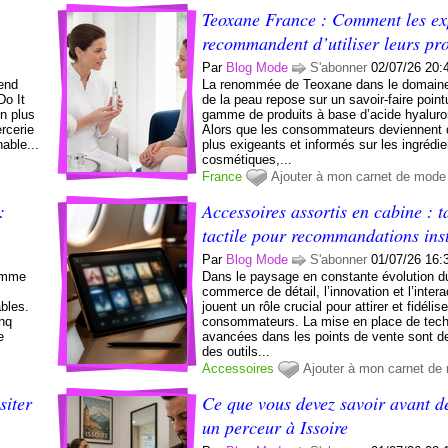
Teoxane France : Comment les ex
recommandent d’utiliser leurs pr
Par
Blog Mode
S'abonner
02/07/26 20:
rend
La renommée de Teoxane dans le domaine
Do It
de la peau repose sur un savoir-faire point
en plus
gamme de produits à base d’acide hyaluro
rcerie
Alors que les consommateurs deviennent 
able...
plus exigeants et informés sur les ingrédi
cosmétiques,...
France
Ajouter à mon carnet de mode
:
Accessoires assortis en cabine : t
tactile pour recommandations ins
Par
Blog Mode
S'abonner
01/07/26 16:
comme
Dans le paysage en constante évolution d
commerce de détail, l’innovation et l’intera
bles.
jouent un rôle crucial pour attirer et fidélise
inq
consommateurs. La mise en place de tech
e
avancées dans les points de vente sont 
des outils...
Accessoires
Ajouter à mon carnet de
siter
Ce que vous devez savoir avant de
un perceur à Issoire