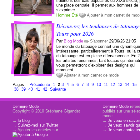
traditions des bals populaires du XIXe siècle,
une place centrale. Il permet aux hommes de
s’exprimer...
Homme
Été
Ajouter à mon carnet de mod
Découvrez les tendances de tatouage
Tours pour 2026
Par
Blog Mode
S'abonner
29/06/26 21:05
Le monde du tatouage connaît une dynamiqu
intéressante, particulièrement à Tours, où la c
du tatouage est en pleine effervescence. En 
les artistes renommés, tant locaux qu’internat
vous permettront d’explorer des designs qui
marquent...
Ajouter à mon carnet de mode
Pages :
Précédente
1
2
3
4
5
6
7
8
9
10
11
12
13
14
15
38
39
40
41
42
Suivante
Dernière Mode
Dernière Mode
référe
Copyright © 2010 Stéphane Gigandet
publiés sur une sélec
mode.
→
le blog
→
Je veux en savoir
→
Suivez-moi sur Twitter
→
Je veux savoir qui
→ Ajouter les articles sur
→
Je veux contacter