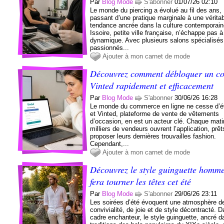
Par
Blog Mode
S'abonner
01/07/26 02:10
Le monde du piercing a évolué au fil des ans,
passant d’une pratique marginale à une vérita
tendance ancrée dans la culture contemporain
Issoire, petite ville française, n’échappe pas à
dynamique. Avec plusieurs salons spécialisés
passionnés...
Ajouter à mon carnet de mode
Découvrez comment débloquer un c
Vinted rapidement et efficacement
Par
Blog Mode
S'abonner
30/06/26 16:28
Le monde du commerce en ligne ne cesse d’év
et Vinted, plateforme de vente de vêtements
d’occasion, en est un acteur clé. Chaque mati
milliers de vendeurs ouvrent l’application, prêt
proposer leurs dernières trouvailles fashion.
Cependant,...
Ajouter à mon carnet de mode
Découvrez le style guinguette homme
fera tourner les têtes cet été
Par
Blog Mode
S'abonner
29/06/26 23:11
Les soirées d’été évoquent une atmosphère d
convivialité, de joie et de style décontracté. 
cadre enchanteur, le style guinguette, ancré d