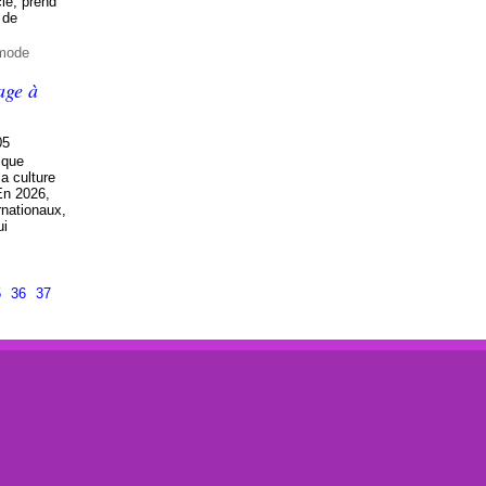
cle, prend
 de
 mode
age à
05
ique
la culture
En 2026,
rnationaux,
ui
5
36
37