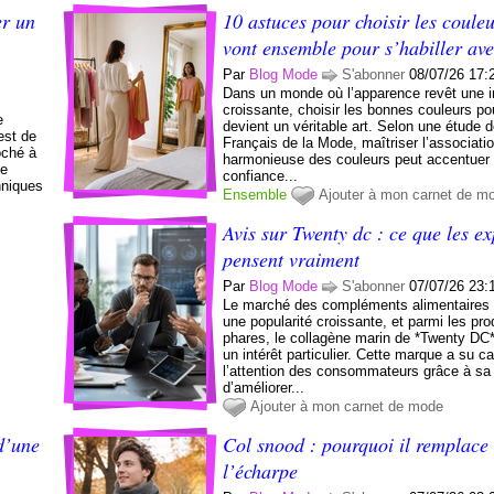
r un
10 astuces pour choisir les couleu
vont ensemble pour s’habiller av
Par
Blog Mode
S'abonner
08/07/26 17:
Dans un monde où l’apparence revêt une 
croissante, choisir les bonnes couleurs pou
e
devient un véritable art. Selon une étude de
est de
Français de la Mode, maîtriser l’associati
oché à
harmonieuse des couleurs peut accentuer 
se
confiance...
hniques
Ensemble
Ajouter à mon carnet de m
Avis sur Twenty dc : ce que les ex
pensent vraiment
Par
Blog Mode
S'abonner
07/07/26 23:
Le marché des compléments alimentaires 
une popularité croissante, et parmi les pro
phares, le collagène marin de *Twenty DC*
un intérêt particulier. Cette marque a su ca
l’attention des consommateurs grâce à s
d’améliorer...
Ajouter à mon carnet de mode
d’une
Col snood : pourquoi il remplace
l’écharpe