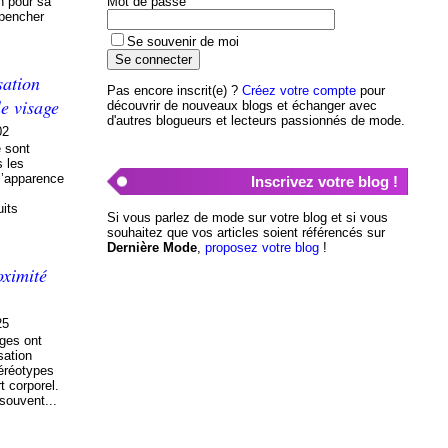
on pour sa
Mot de passe
 pencher
Se souvenir de moi
sation
Pas encore inscrit(e) ?
Créez votre compte
pour
e visage
découvrir de nouveaux blogs et échanger avec
d'autres blogueurs et lecteurs passionnés de mode.
02
e sont
s les
l’apparence
Inscrivez votre blog !
uits
Si vous parlez de mode sur votre blog et si vous
souhaitez que vos articles soient référencés sur
Dernière Mode
,
proposez votre blog
!
oximité
25
ages ont
sation
éréotypes
t corporel.
 souvent...