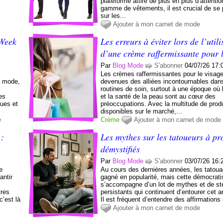
plateforme attire de plus en plus d’attenti
gamme de vêtements, il est crucial de se
sur les...
Ajouter à mon carnet de mode
 Week
Les erreurs à éviter lors de l’utili
d’une crème raffermissante pour l
Par
Blog Mode
S'abonner
04/07/26 17:
Les crèmes raffermissantes pour le visag
a mode,
devenues des alliées incontournables dan
routines de soin, surtout à une époque où 
es
et la santé de la peau sont au cœur des
ues et
préoccupations. Avec la multitude de prod
disponibles sur le marché,...
e
Crème
Ajouter à mon carnet de mode
 :
Les mythes sur les tatoueurs à pr
démystifiés
Par
Blog Mode
S'abonner
03/07/26 16:
e
Au cours des dernières années, les tatou
antir
gagné en popularité, mais cette démocrati
s’accompagne d’un lot de mythes et de st
tres
persistants qui continuent d’entourer cet ar
c’est là
Il est fréquent d’entendre des affirmations
Ajouter à mon carnet de mode