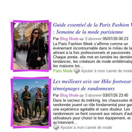
Guide essentiel de la Paris Fashion
: Semaine de la mode parisienne
Par
Blog Mode
S'abonner
05/07/26 00:23
La Paris Fashion Week s’affirme comme un
événement incontournable dans le milieu de l
attirant à la fois professionnels et passionnés.
Chaque année, elle met en lumière les dernièr
tendances, les créateurs de mode emblématiq
les maisons les...
Paris
Mode
Ajouter à mon carnet de mod
Les meilleurs avis sur Hike footwear
témoignages de randonneurs
Par
Blog Mode
S'abonner
03/07/26 23:45
Dans le secteur du trekking, les chaussures d
randonnée jouent un rôle fondamental pour gar
une expérience agréable et sans douleur. Les
randonneurs se fient souvent aux retours d’au
utilisateurs pour choisir le bon équipement, et 
qu’intervient...
Ajouter à mon carnet de mode