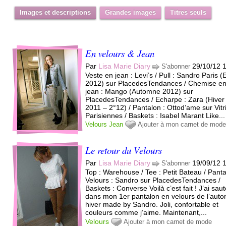
Images et descriptions
Grandes images
Titres seuls
En velours & Jean
Par
Lisa Marie Diary
29/10/12 
S'abonner
Veste en jean : Levi’s / Pull : Sandro Paris (
2012) sur PlacedesTendances / Chemise e
jean : Mango (Automne 2012) sur
PlacedesTendances / Echarpe : Zara (Hiver
2011 – 2°12) / Pantalon : Ottod’ame sur Vitr
Parisiennes / Baskets : Isabel Marant Like...
Velours
Jean
Ajouter à mon carnet de mod
Le retour du Velours
Par
Lisa Marie Diary
19/09/12 
S'abonner
Top : Warehouse / Tee : Petit Bateau / Pant
Velours : Sandro sur PlacedesTendances /
Baskets : Converse Voilà c’est fait ! J’ai sau
dans mon 1er pantalon en velours de l’aut
hiver made by Sandro. Joli, confortable et
couleurs comme j’aime. Maintenant,...
Velours
Ajouter à mon carnet de mode