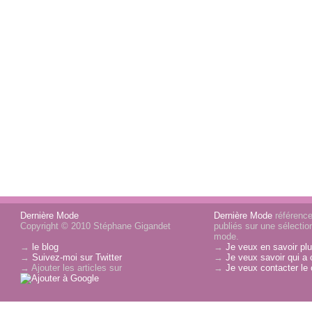
Dernière Mode
Dernière Mode
référence 
Copyright © 2010 Stéphane Gigandet
publiés sur une sélectio
mode.
→
le blog
→
Je veux en savoir plu
→
Suivez-moi sur Twitter
→
Je veux savoir qui a 
→ Ajouter les articles sur
→
Je veux contacter le 