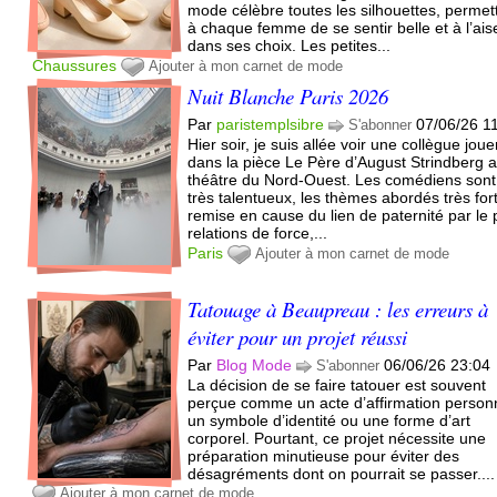
mode célèbre toutes les silhouettes, permet
à chaque femme de se sentir belle et à l’ais
dans ses choix. Les petites...
Chaussures
Ajouter à mon carnet de mode
Nuit Blanche Paris 2026
Par
paristemplsibre
07/06/26 1
S'abonner
Hier soir, je suis allée voir une collègue joue
dans la pièce Le Père d’August Strindberg 
théâtre du Nord-Ouest. Les comédiens sont
très talentueux, les thèmes abordés très for
remise en cause du lien de paternité par le 
relations de force,...
Paris
Ajouter à mon carnet de mode
Tatouage à Beaupreau : les erreurs à
éviter pour un projet réussi
Par
Blog Mode
06/06/26 23:04
S'abonner
La décision de se faire tatouer est souvent
perçue comme un acte d’affirmation personn
un symbole d’identité ou une forme d’art
corporel. Pourtant, ce projet nécessite une
préparation minutieuse pour éviter des
désagréments dont on pourrait se passer....
Ajouter à mon carnet de mode