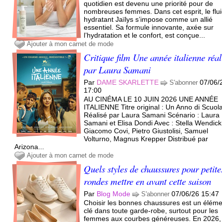
quotidien est devenu une priorité pour de
nombreuses femmes. Dans cet esprit, le flu
hydratant Jaïlys s’impose comme un allié
essentiel. Sa formule innovante, axée sur
l’hydratation et le confort, est conçue...
Ajouter à mon carnet de mode
Critique film Une année italienne réal
par Laura Samani
Par
DAME SKARLETTE
07/06/
S'abonner
17:00
AU CINÉMA LE 10 JUIN 2026 UNE ANNÉE
ITALIENNE Titre original : Un Anno di Scuol
Réalisé par Laura Samani Scénario : Laura
Samani et Elisa Dondi Avec : Stella Wendick
Giacomo Covi, Pietro Giustolisi, Samuel
Volturno, Magnus Krepper Distribué par
Arizona...
Ajouter à mon carnet de mode
Quels styles de chaussures pour petite
rondes mettre en avant cette saison
Par
Blog Mode
07/06/26 15:47
S'abonner
Choisir les bonnes chaussures est un élém
clé dans toute garde-robe, surtout pour les
femmes aux courbes généreuses. En 2026, 