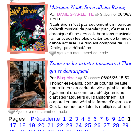
Musique, Nauti Siren album Rising
Par
DAME SKARLETTE
06/06/
S'abonner
17:00
Nauti Siren n'est pas seulement un nouvea
collectif musical de premier plan, c'est aussi
chronique d'une des collaborations musicale
romantiques) les plus excitantes de la musi
dance actuelle. Le duo est composé de DJ
Dmitry qui a débuté sa...
Ajouter à mon carnet de mode
Zoom sur les artistes tatoueurs à Th
qui se démarquent
Par
Blog Mode
06/06/26 15:50
S'abonner
Thonon-les-Bains, connue pour sa beauté
naturelle et son cadre de vie agréable, abrit
également une communauté dynamique
d’artistes tatoueurs qui transforment l’art
corporel en une véritable forme d’expressio
Ces tatoueurs, aux talents multiples, offrent.
Ajouter à mon carnet de mode
Pages :
Précédente
1
2
3
4
5
6
7
8
9
10
1
17
18
19
20
21
22
23
24
25
26
27
28
29