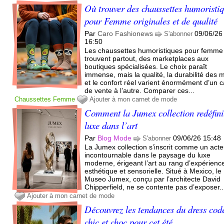
Où trouver des chaussettes humoristi
pour Femme originales et de qualité
Par
Caro Fashionews
09/06/26
S'abonner
16:50
Les chaussettes humoristiques pour femme
trouvent partout, des marketplaces aux
boutiques spécialisées. Le choix paraît
immense, mais la qualité, la durabilité des m
et le confort réel varient énormément d’un 
de vente à l’autre. Comparer ces...
Chaussettes
Femme
Ajouter à mon carnet de mode
Comment la Jumex collection redéfinit
luxe dans l’art
Par
Blog Mode
09/06/26 15:48
S'abonner
La Jumex collection s’inscrit comme un acte
incontournable dans le paysage du luxe
moderne, érigeant l’art au rang d’expérienc
esthétique et sensorielle. Situé à Mexico, le
Museo Jumex, conçu par l’architecte David
Chipperfield, ne se contente pas d’exposer..
Ajouter à mon carnet de mode
Découvrez les tendances du dress cod
chic et choc pour cet été