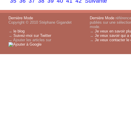
35
36
37
38
39
40
41
42
Suivante
Dernière Mode
Dernière Mode
référence 
Copyright © 2010 Stéphane Gigandet
publiés sur une sélectio
mode.
→
le blog
→
Je veux en savoir plu
→
Suivez-moi sur Twitter
→
Je veux savoir qui a 
→ Ajouter les articles sur
→
Je veux contacter le 