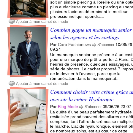
soit un simple piercing à l’oreille ou une opt
plus audacieuse comme un piercing au sep
plusieurs facteurs déterminent le meilleur
professionnel qui répondra...
Ajouter à mon carnet de mode
Combien gagne un mannequin senior
selon les agences et les castings
Par
Caro Fashionews
10/06/26
S'abonner
09:24
Un mannequin senior se présente à un cast
pour une marque de prêt-à-porter à Paris. 
heures de présence, quelques essayages, 
série de photos. Le cachet proposé ? Impos
de le deviner à l’avance, parce que la
rémunération dans le mannequinat...
Ajouter à mon carnet de mode
Comment choisir votre crème grâce a
avis sur la crème Hyaluronic
Par
Blog Mode
09/06/26 23:07
S'abonner
La quête d’une peau parfaitement hydratée 
revitalisée prend souvent des allures de déf
complexe, tant l’offre de crèmes se multiplie
le marché. L’acide hyaluronique, élément p
de nombreux soins, est au cœur de cette