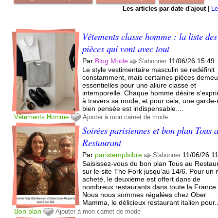
Les articles par date d'ajout
|
Le
Vêtements classe homme : la liste des
pièces qui vont avec tout
Par
Blog Mode
11/06/26 15:49
S'abonner
Le style vestimentaire masculin se redéfinit
constamment, mais certaines pièces demeu
essentielles pour une allure classe et
intemporelle. Chaque homme désire s’expr
à travers sa mode, et pour cela, une garde
bien pensée est indispensable....
Vêtements
Homme
Ajouter à mon carnet de mode
Soirées parisiennes et bon plan Tous 
Restaurant
Par
paristemplsibre
11/06/26 1
S'abonner
Saisissez-vous du bon plan Tous au Restau
sur le site The Fork jusqu’au 14/6. Pour un
acheté, le deuxième est offert dans de
nombreux restaurants dans toute la France
Nous nous sommes régalées chez Ober
Mamma, le délicieux restaurant italien pour..
Bon plan
Ajouter à mon carnet de mode