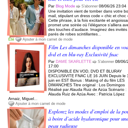
Par
Blog Mode
08/06/26 23:04
S'abonner
Une invitation vient de tomber dans votre bo
mail, stipulant un dress code « chic et choc 
Cette phrase, à la fois excitante et angoissa
promet une soirée où l’élégance s’alliera av
des touches d’audace. Imaginez des invités
parés de robes scintillantes...
Été
Ajouter à mon carnet de mode
Film Les dimanches disponible en vod
dvd et en blu-ray Exclusivité fnac
Par
DAME SKARLETTE
08/06/
S'abonner
17:00
DISPONIBLE EN VOD, DVD ET BLURAY
EXCLUSIVITE FNAC LE 16 JUIN Depuis le 
juin en EST Bonus : Making of du film LES
DIMANCHES Titre original : Los Domingos
Réalisé par Alauda Ruiz de Azúa Scénario :
Alauda Ruiz de Azúa Avec : Patricia López
Arnaiz, Miguel...
Ajouter à mon carnet de mode
Explorez les modes d’emploi de la po
à boire d’acide hyaluronique pour un
peau radieuse