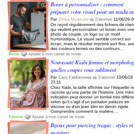
Boxer à personnaliser : comment
préparer votre visuel pour un rendu ne
Par
Globe Modeuse
11/06/26 0
S'abonner
On reçoit régulièrement des fichiers de clien
qui veulent personnaliser un boxer avec un
photo de couple, un logo ou un motif
humoristique. Le visuel semble correct sur
écran, mais le résultat imprimé sort flou, av
des couleurs ternes ou des contours...
Boxer
Ajouter à mon carnet de mode
Nouveauté Kiabi femme et morpholog
quelles coupes vous subliment
Par
Caro Fashionews
10/06/26
S'abonner
23:11
Chez Kiabi, la taille affichée sur l’étiquette n
raconte qu’une partie de l’histoire. Une mê
indication peut donner un tombé très différe
selon qu’il s’agit d’un pantalon palazzo en
viscose ou d’un jean slim en denim rigide.
Comprendre comment la matière,...
Femme
Ajouter à mon carnet de mode
Bijoux pour piercing tragus : styles et
matières