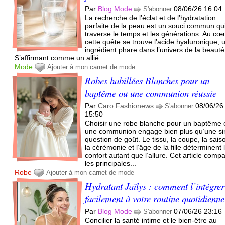
Par
Blog Mode
08/06/26 16:04
S'abonner
La recherche de l’éclat et de l’hydratation
parfaite de la peau est un souci commun qu
traverse le temps et les générations. Au cœ
cette quête se trouve l’acide hyaluronique, 
ingrédient phare dans l’univers de la beauté
S’affirmant comme un allié...
Mode
Ajouter à mon carnet de mode
Robes habillées Blanches pour un
baptême ou une communion réussie
Par
Caro Fashionews
08/06/26
S'abonner
15:50
Choisir une robe blanche pour un baptême 
une communion engage bien plus qu’une s
question de goût. Le tissu, la coupe, la sais
la cérémonie et l’âge de la fille déterminent 
confort autant que l’allure. Cet article comp
les principales...
Robe
Ajouter à mon carnet de mode
Hydratant Jaïlys : comment l’intégrer
facilement à votre routine quotidienne
Par
Blog Mode
07/06/26 23:16
S'abonner
Concilier la santé intime et le bien-être au