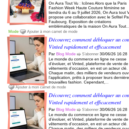
On Aura Tout Vu : Icônes Alors que la Paris
Fashion Week Haute Couture féminine se
tiendra du 6 au 9 juillet 2026, On Aura tout 
propose une collaboration avec le Sofitel Pa
Faubourg. Exposition de créations
emblématiques de la maison On Aura Tout..
Mode
Ajouter à mon carnet de mode
Découvrez comment débloquer un co
Vinted rapidement et efficacement
Par
Blog Mode
30/06/26 16:28
S'abonner
Le monde du commerce en ligne ne cesse
d’évoluer, et Vinted, plateforme de vente de
vêtements d’occasion, en est un acteur clé.
Chaque matin, des milliers de vendeurs ouv
l’application, prêts à proposer leurs dernièr
trouvailles fashion. Cependant,...
Ajouter à mon carnet de mode
Découvrez comment débloquer un co
Vinted rapidement et efficacement
Par
Blog Mode
30/06/26 16:28
S'abonner
Le monde du commerce en ligne ne cesse
d’évoluer, et Vinted, plateforme de vente de
vêtements d’occasion, en est un acteur clé.
Chaque matin, des milliers de vendeurs ouv