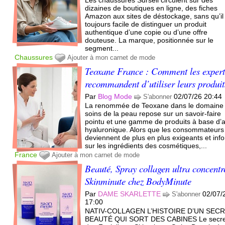
dizaines de boutiques en ligne, des fiches
Amazon aux sites de déstockage, sans qu’il 
toujours facile de distinguer un produit
authentique d’une copie ou d’une offre
douteuse. La marque, positionnée sur le
segment...
Chaussures
Ajouter à mon carnet de mode
Teoxane France : Comment les expert
recommandent d’utiliser leurs produit
Par
Blog Mode
02/07/26 20:44
S'abonner
La renommée de Teoxane dans le domaine
soins de la peau repose sur un savoir-faire
pointu et une gamme de produits à base d’
hyaluronique. Alors que les consommateurs
deviennent de plus en plus exigeants et inf
sur les ingrédients des cosmétiques,...
France
Ajouter à mon carnet de mode
Beauté, Spray collagen ultra concentr
Skinminute chez BodyMinute
Par
DAME SKARLETTE
02/07/
S'abonner
17:00
NATIV-COLLAGEN L’HISTOIRE D’UN SEC
BEAUTÉ QUI SORT DES CABINES Le secre