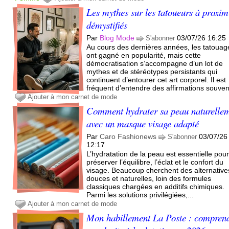
Les mythes sur les tatoueurs à proxim
démystifiés
Par
Blog Mode
03/07/26 16:25
S'abonner
Au cours des dernières années, les tatouag
ont gagné en popularité, mais cette
démocratisation s’accompagne d’un lot de
mythes et de stéréotypes persistants qui
continuent d’entourer cet art corporel. Il est
fréquent d’entendre des affirmations souvent
Ajouter à mon carnet de mode
Comment hydrater sa peau naturelle
avec un masque visage adapté
Par
Caro Fashionews
03/07/26
S'abonner
12:17
L’hydratation de la peau est essentielle pou
préserver l’équilibre, l’éclat et le confort du
visage. Beaucoup cherchent des alternative
douces et naturelles, loin des formules
classiques chargées en additifs chimiques.
Parmi les solutions privilégiées,...
Ajouter à mon carnet de mode
Mon habillement La Poste : compren