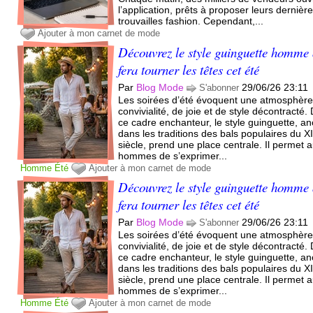
l’application, prêts à proposer leurs dernièr
trouvailles fashion. Cependant,...
Ajouter à mon carnet de mode
Découvrez le style guinguette homme 
fera tourner les têtes cet été
Par
Blog Mode
29/06/26 23:11
S'abonner
Les soirées d’été évoquent une atmosphèr
convivialité, de joie et de style décontracté.
ce cadre enchanteur, le style guinguette, an
dans les traditions des bals populaires du X
siècle, prend une place centrale. Il permet 
hommes de s’exprimer...
Homme
Été
Ajouter à mon carnet de mode
Découvrez le style guinguette homme 
fera tourner les têtes cet été
Par
Blog Mode
29/06/26 23:11
S'abonner
Les soirées d’été évoquent une atmosphèr
convivialité, de joie et de style décontracté.
ce cadre enchanteur, le style guinguette, an
dans les traditions des bals populaires du X
siècle, prend une place centrale. Il permet 
hommes de s’exprimer...
Homme
Été
Ajouter à mon carnet de mode