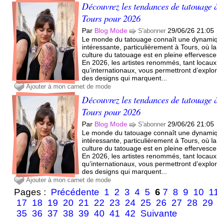
Découvrez les tendances de tatouage 
Tours pour 2026
Par
Blog Mode
29/06/26 21:05
S'abonner
Le monde du tatouage connaît une dynami
intéressante, particulièrement à Tours, où la
culture du tatouage est en pleine effervesc
En 2026, les artistes renommés, tant locaux
qu’internationaux, vous permettront d’explo
des designs qui marquent...
Ajouter à mon carnet de mode
Découvrez les tendances de tatouage 
Tours pour 2026
Par
Blog Mode
29/06/26 21:05
S'abonner
Le monde du tatouage connaît une dynami
intéressante, particulièrement à Tours, où la
culture du tatouage est en pleine effervesc
En 2026, les artistes renommés, tant locaux
qu’internationaux, vous permettront d’explo
des designs qui marquent...
Ajouter à mon carnet de mode
Pages :
Précédente
1
2
3
4
5
6
7
8
9
10
1
17
18
19
20
21
22
23
24
25
26
27
28
29
35
36
37
38
39
40
41
42
Suivante