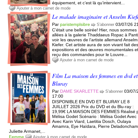
équipement, et c’est là qu’intervient...
Ajouter à mon carnet de mode
Le malade imaginaire et Anselm Kief
Par
paristemplsibre
03/07/26 2
S'abonner
C’était une belle soirée! Hier, nous sommes
allées à la galerie Thaddaeus Ropac à Pant
voir les œuvres de l’artiste allemand Anselm
Kiefer. Cet artiste aura de son vivant fait de
expositions et des œuvres monumentales e
reçu des commandes pour le Louvre...
Ajouter à mon carnet de mode
Film La maison des femmes en dvd et
Bluray
Par
DAME SKARLETTE
03/07/
S'abonner
17:00
DISPONIBLE EN DVD ET BLURAY LE 8
JUILLET 2026 Prix du DVD et du Blu-ray :
19,99€ LA MAISON DES FEMMES Réalisé 
Mélisa Godet Scénario : Mélisa Godet Avec 
Avec Karin Viard, Laetitia Dosch, Oulaya
Amamra, Eye Haïdara, Pierre Deladoncham
Juliette Armanet,...
Femme
Ajouter à mon carnet de mode