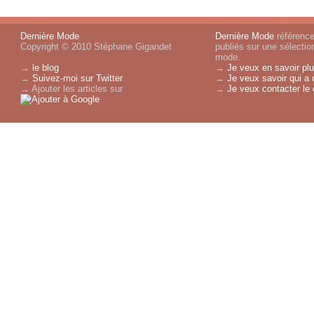
Dernière Mode
Dernière Mode
référence 
Copyright © 2010 Stéphane Gigandet
publiés sur une sélectio
mode.
→
le blog
→
Je veux en savoir plu
→
Suivez-moi sur Twitter
→
Je veux savoir qui a 
→ Ajouter les articles sur
→
Je veux contacter le 