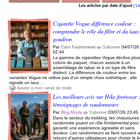
Les articles par date d'ajout
|
Le
Cigarette Vogue différence couleur :
comprendre le rôle du filtre et du taux
goudron
Par
Caro Fashionews
04/07/26
S'abonner
02:44
La gamme de cigarettes Vogue décline plus
coloris de paquet, chacun associé à un
assemblage de tabac et à un type de filtre
distinct. La différence de couleur entre les
variantes Vogue ne relève pas d’un simple choix esthétique : elle
signale un taux...
Ajouter à mon carnet de mode
Les meilleurs avis sur Hike footwear 
témoignages de randonneurs
Par
Blog Mode
03/07/26 23:45
S'abonner
Dans le secteur du trekking, les chaussures
randonnée jouent un rôle fondamental pour
garantir une expérience agréable et sans
douleur. Les randonneurs se fient souvent 
retours d’autres utilisateurs pour choisir le 