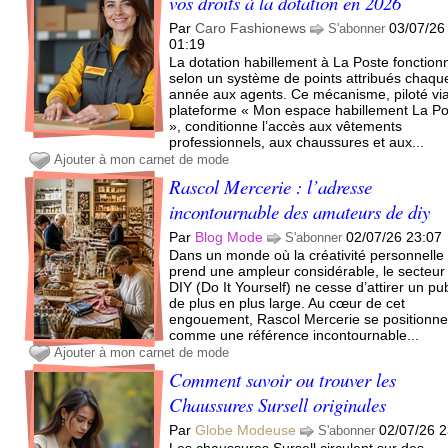
vos droits à la dotation en 2026
Par
Caro Fashionews
03/07/26
S'abonner
01:19
La dotation habillement à La Poste fonction
selon un système de points attribués chaqu
année aux agents. Ce mécanisme, piloté via
plateforme « Mon espace habillement La P
», conditionne l’accès aux vêtements
professionnels, aux chaussures et aux...
Ajouter à mon carnet de mode
Rascol Mercerie : l’adresse
incontournable des amateurs de diy
Par
Blog Mode
02/07/26 23:07
S'abonner
Dans un monde où la créativité personnelle
prend une ampleur considérable, le secteur
DIY (Do It Yourself) ne cesse d’attirer un pub
de plus en plus large. Au cœur de cet
engouement, Rascol Mercerie se positionn
comme une référence incontournable...
Ajouter à mon carnet de mode
Comment savoir ou trouver les
Chaussures Sursell originales
Par
Globe Modeuse
02/07/26 2
S'abonner
Les chaussures Sursell circulent sur des