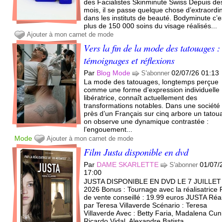
des Facialistes Skinminute Swiss Depuis de
mois, il se passe quelque chose d’extraordi
dans les instituts de beauté. Bodyminute c’e
plus de 150 000 soins du visage réalisés...
Ajouter à mon carnet de mode
Vers la fin de la mode des tatouages :
témoignages et réflexions
Par
Blog Mode
02/07/26 01:13
S'abonner
La mode des tatouages, longtemps perçue
comme une forme d’expression individuelle
libératrice, connaît actuellement des
transformations notables. Dans une société
près d’un Français sur cinq arbore un tatou
on observe une dynamique contrastée :
l’engouement...
Mode
Ajouter à mon carnet de mode
Film Justa disponible en dvd
Par
DAME SKARLETTE
01/07/
S'abonner
17:00
JUSTA DISPONIBLE EN DVD LE 7 JUILLET
2026 Bonus : Tournage avec la réalisatrice 
de vente conseillé : 19.99 euros JUSTA Réa
par Teresa Villaverde Scénario : Teresa
Villaverde Avec : Betty Faria, Madalena Cun
Ricardo Vidal, Alexandre Batista,...