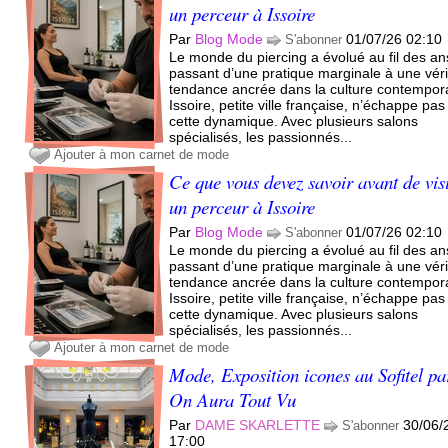
un perceur à Issoire
Par
Blog Mode
01/07/26 02:10
S'abonner
Le monde du piercing a évolué au fil des an
passant d’une pratique marginale à une véri
tendance ancrée dans la culture contempor
Issoire, petite ville française, n’échappe pas
cette dynamique. Avec plusieurs salons
spécialisés, les passionnés...
Ajouter à mon carnet de mode
Ce que vous devez savoir avant de vis
un perceur à Issoire
Par
Blog Mode
01/07/26 02:10
S'abonner
Le monde du piercing a évolué au fil des an
passant d’une pratique marginale à une véri
tendance ancrée dans la culture contempor
Issoire, petite ville française, n’échappe pas
cette dynamique. Avec plusieurs salons
spécialisés, les passionnés...
Ajouter à mon carnet de mode
Mode, Exposition icones au Sofitel pa
On Aura Tout Vu
Par
DAME SKARLETTE
30/06/
S'abonner
17:00