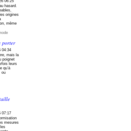
26 06:25
au hasard.
eables,
des origines
a
tion, même
 mode
a porter
6 04:34
re, mais la
u poignet
fois leurs
e qu’à
s ou
aille
6 07:17
formisation
les mesures
les