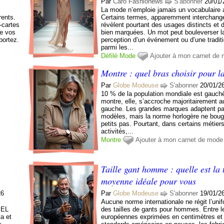
Par
Caro Fashionews
S'abonner
20/01/
La mode n’emploie jamais un vocabulaire 
rents.
Certains termes, apparemment interchang
-cartes
révèlent pourtant des usages distincts et 
de vos
bien marquées. Un mot peut bouleverser l
portez.
perception d’un événement ou d’une tradi
parmi les...
Défilé
Mode
Ajouter à mon carnet de
Montre : quel bras choisir pour l
Par
Globe Modeuse
S'abonner
20/01/2
10 % de la population mondiale est gauchè
montre, elle, s’accroche majoritairement a
gauche. Les grandes marques adaptent par
modèles, mais la norme horlogère ne boug
petits pas. Pourtant, dans certains métier
activités,...
Montre
Ajouter à mon carnet de mode
Taille gant homme : quelle est la t
moyenne idéale pour vous
26
Par
Globe Modeuse
S'abonner
19/01/2
Aucune norme internationale ne régit l’uni
IEL
des tailles de gants pour hommes. Entre 
ta et
européennes exprimées en centimètres et 