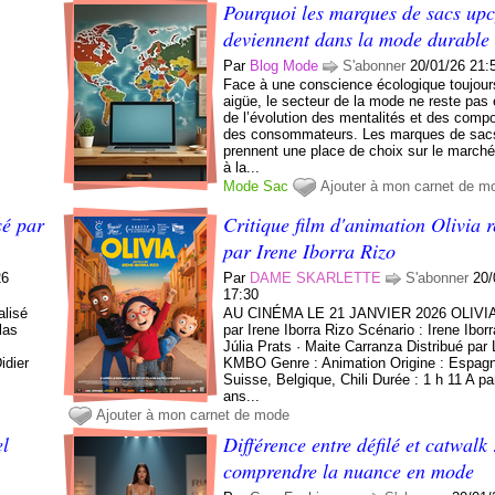
Pourquoi les marques de sacs upc
deviennent dans la mode durable
Par
Blog Mode
S'abonner
20/01/26 21:
Face à une conscience écologique toujour
aigüe, le secteur de la mode ne reste pas
de l’évolution des mentalités et des comp
des consommateurs. Les marques de sac
prennent une place de choix sur le marché
à la...
Mode
Sac
Ajouter à mon carnet de m
sé par
Critique film d'animation Olivia r
par Irene Iborra Rizo
26
Par
DAME SKARLETTE
S'abonner
20/
17:30
lisé
AU CINÉMA LE 21 JANVIER 2026 OLIVIA
las
par Irene Iborra Rizo Scénario : Irene Iborr
Júlia Prats · Maite Carranza Distribué par L
idier
KMBO Genre : Animation Origine : Espagn
Suisse, Belgique, Chili Durée : 1 h 11 A par
ans...
Ajouter à mon carnet de mode
el
Différence entre défilé et catwalk 
comprendre la nuance en mode