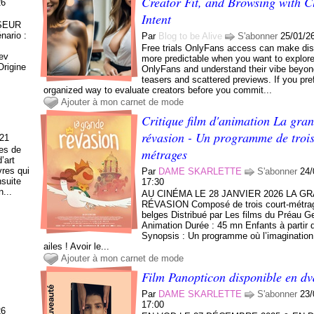
Creator Fit, and Browsing with C
26
Intent
SSEUR
nario :
Par
Blog to be Alive
S'abonner
25/01/2
Free trials OnlyFans access can make dis
sev
more predictable when you want to explore
Origine
OnlyFans and understand their vibe beyon
teasers and scattered previews. If you pre
organized way to evaluate creators before you commit...
Ajouter à mon carnet de mode
Critique film d'animation La gra
révasion - Un programme de trois
:21
les de
métrages
’art
res qui
Par
DAME SKARLETTE
S'abonner
24/
nsuite
17:30
n...
AU CINÉMA LE 28 JANVIER 2026 LA G
RÉVASION Composé de trois court-métrag
belges Distribué par Les films du Préau G
Animation Durée : 45 mn Enfants à partir 
Synopsis : Un programme où l’imaginatio
ailes ! Avoir le...
Ajouter à mon carnet de mode
e
Film Panopticon disponible en dv
Par
DAME SKARLETTE
S'abonner
23/
17:00
26