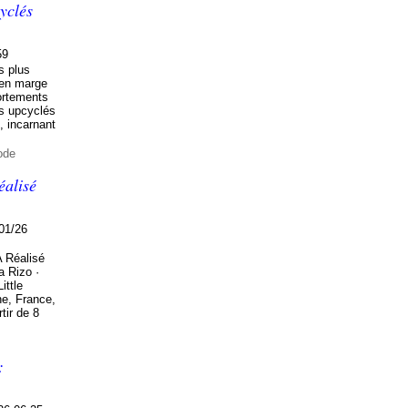
yclés
59
s plus
 en marge
ortements
s upcyclés
, incarnant
ode
éalisé
01/26
 Réalisé
a Rizo ·
ittle
e, France,
tir de 8
: