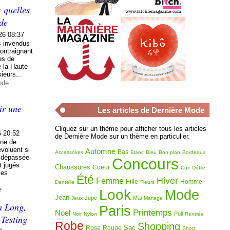
: quelles
de
26 08:37
es invendus
ontraignant
es de
e la Haute
ieurs...
ode
ir une
Les articles de Dernière Mode
Cliquez sur un thème pour afficher tous les articles
6 20:52
de Dernière Mode sur un thème en particulier.
gne de
voluent si
Automne
Bas
Accessoires
Blanc
Bleu
Bon plan
Bordeaux
r dépassée
Concours
t jugés
Chaussures
Coeur
Cuir
Défilé
les
Été
Hiver
Femme
Fille
Homme
Dentelle
Fleurs
e
Look
Mode
Jean
Jupe
Mai
Jeux
Mariage
a Long,
Paris
Printemps
Noel
Pull
Noir
Nylon
Rentrée
 Testing
Robe
Shopping
Sac
Rose
Rouge
Short