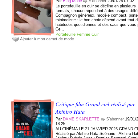
Par
Blog Mode
S'abonner
20/01/26 07:02
Le portefeuille en cuir se décline en plusieurs
formats, chacun répondant à des usages diffé
Compagnon généreux, modèle compact, porte
minimaliste : le bon choix dépend avant tout 
habitudes quotidiennes et des sacs que vous 
Ce...
Portefeuille
Femme
Cuir
Ajouter à mon carnet de mode
Critique film Grand ciel réalisé par
Akihiro Hata
Par
DAME SKARLETTE
S'abonner
19/01/
18:25
AU CINÉMA LE 21 JANVIER 2026 GRAND C
Réalisé par Akihiro Hata Scénario : Akihiro Ha