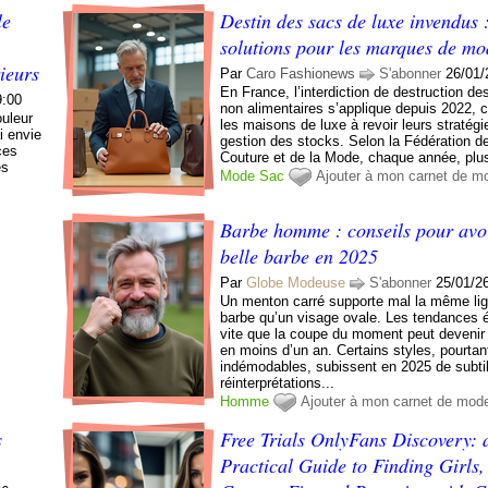
le
Destin des sacs de luxe invendus 
solutions pour les marques de mo
rieurs
Par
Caro Fashionews
S'abonner
26/01/
En France, l’interdiction de destruction d
9:00
non alimentaires s’applique depuis 2022, c
ouleur
les maisons de luxe à revoir leurs stratégi
i envie
gestion des stocks. Selon la Fédération d
ces
Couture et de la Mode, chaque année, plus
es
Mode
Sac
Ajouter à mon carnet de m
Barbe homme : conseils pour avo
belle barbe en 2025
Par
Globe Modeuse
S'abonner
25/01/2
Un menton carré supporte mal la même li
barbe qu’un visage ovale. Les tendances é
vite que la coupe du moment peut deveni
en moins d’un an. Certains styles, pourtan
indémodables, subissent en 2025 de subti
réinterprétations...
Homme
Ajouter à mon carnet de mod
s
Free Trials OnlyFans Discovery: 
Practical Guide to Finding Girls,