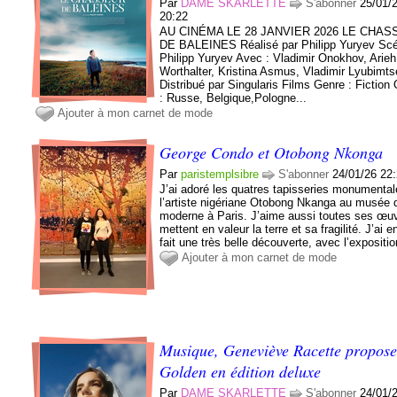
Par
DAME SKARLETTE
S'abonner
25/01/
20:22
AU CINÉMA LE 28 JANVIER 2026 LE CHA
DE BALEINES Réalisé par Philipp Yuryev Scé
Philipp Yuryev Avec : Vladimir Onokhov, Arieh
Worthalter, Kristina Asmus, Vladimir Lyubimt
Distribué par Singularis Films Genre : Fiction 
: Russe, Belgique,Pologne...
Ajouter à mon carnet de mode
George Condo et Otobong Nkonga
Par
paristemplsibre
S'abonner
24/01/26 22
J’ai adoré les quatres tapisseries monumenta
l’artiste nigériane Otobong Nkanga au musée d
moderne à Paris. J’aime aussi toutes ses œuv
mettent en valeur la terre et sa fragilité. J’ai e
fait une très belle découverte, avec l’expositio
Ajouter à mon carnet de mode
Musique, Geneviève Racette propos
Golden en édition deluxe
Par
DAME SKARLETTE
S'abonner
24/01/