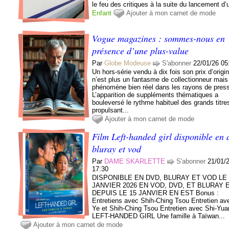
le feu des critiques à la suite du lancement d’u
Enfant
Ajouter à mon carnet de mode
Vogue magazines : sommes-nous en
présence d’une plus-value
Par
Globe Modeuse
S'abonner
22/01/26 05
Un hors-série vendu à dix fois son prix d’origi
n’est plus un fantasme de collectionneur mais
phénomène bien réel dans les rayons de pres
L’apparition de suppléments thématiques a
bouleversé le rythme habituel des grands titre
propulsant...
Ajouter à mon carnet de mode
Film Left-handed girl disponible en 
bluray et vod
Par
DAME SKARLETTE
S'abonner
21/01/
17:30
DISPONIBLE EN DVD, BLURAY ET VOD LE 
JANVIER 2026 EN VOD, DVD, ET BLURAY 
DEPUIS LE 15 JANVIER EN EST Bonus :
Entretiens avec Shih-Ching Tsou Entretien av
Ye et Shih-Ching Tsou Entretien avec Shi-Yu
LEFT-HANDED GIRL Une famille à Taïwan...
Ajouter à mon carnet de mode