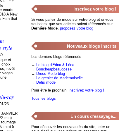
VD LE 5
le
Inscrivez votre blog !
re courts
 2018 A New
e Fish that
Si vous parlez de mode sur votre blog et si vous
souhaitez que vos articles soient référencés sur
Dernière Mode
,
proposez votre blog
!
an
Nouveaux blogs inscrits
e style
59
Les derniers blogs référencés :
ique et
e choix
→
Le blog d'Edna & Léna
cs, revêt
→
Boncheapbeaugosse
ac vegan
→
Dress-Me,le blog
 une
→
Le grenier de Mademoiselle
→
Défis mode
Pour être le prochain,
inscrivez votre blog !
blu-ray
Tous les blogs
01/26
3 JANVIER
En cours d'essayage...
22 min)
e tournage
16 min) 5
Pour découvrir les nouveautés du site, jeter un
ier Laxe