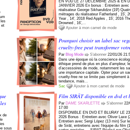
EN VOD LE 27 DÉCEMBRE 2025 & EN D
JANVIER 2026 En bonus : Entretien avec 
réalisateur George Sikharulidze (19') Quat
0
métrages du réalisateur Fatherland , 15',
bum
Year , 14', 2018 Red Apples , 15', 2016 Th
 les
Drowned , 16',...
 et
Ajouter à mon carnet de mode
Pourquoi choisir un label sac veg
cruelty-free peut transformer votr
Par
Blog Mode
S'abonner
22/01/26 21:
Dans une époque où la conscience écolog
éthique prend de plus en plus d’ampleur, l
d’accessoires de mode, notamment les sa
une importance capitale. Opter pour un s
cruelty-free ne se limite pas simplement à
tendance, mais...
Sac
Ajouter à mon carnet de mode
que
Film SIRĀT disponible en dvd et 
les
Par
DAME SKARLETTE
S'abonner
22/
17:00
DISPONIBLE EN DVD ET BLURAY LE 2
ux de
2026 Bonus : Entretien avec Oliver Laxe (
le
Entretien avec Sergi López (13 min) Sur l
des
de Sirāt, entretiens avec l'équipe du film (
vée sous
cartes postales --- SIRAT Réalisé par Oliv