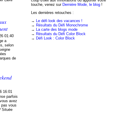
coup d'oeil aux innovations ou apporter votre
touche, venez sur
Dernière Mode, le blog
!
Les dernières retouches :
aux
→
Le défi look des vacances !
→
Résultats du Défi Monochrome
ment
→
La carte des blogs mode
→
Résultats du Défi Color Block
26 01:40
→
Défi Look : Color Block
ge a
es, selon
seigne
nées
marques de
eekend
6 16:01
nse parfois
i vous avez
e pas vous
? Située