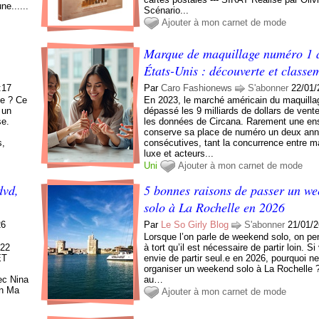
ne......
Scénario...
Ajouter à mon carnet de mode
Marque de maquillage numéro 1 
États-Unis : découverte et classe
:17
Par
Caro Fashionews
S'abonner
22/01/
ne ? Ce
En 2023, le marché américain du maquilla
 un
dépassé les 9 milliards de dollars de vent
se.
les données de Circana. Rarement une en
conserve sa place de numéro un deux an
s,
consécutives, tant la concurrence entre 
luxe et acteurs...
Uni
Ajouter à mon carnet de mode
dvd,
5 bonnes raisons de passer un w
solo à La Rochelle en 2026
26
Par
Le So Girly Blog
S'abonner
21/01/2
Lorsque l’on parle de weekend solo, on pe
22
à tort qu’il est nécessaire de partir loin. S
ET
envie de partir seul.e en 2026, pourquoi n
organiser un weekend solo à La Rochelle 
ec Nina
au…
an Ma
Ajouter à mon carnet de mode