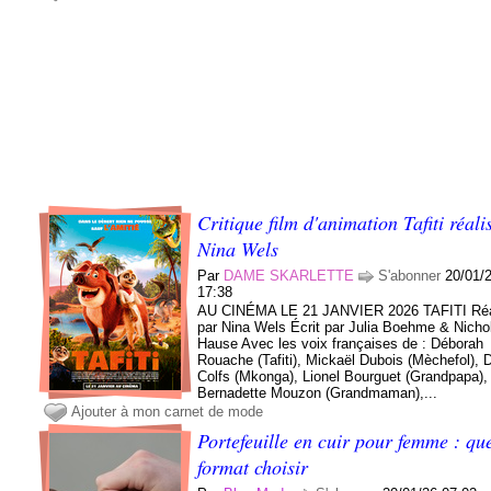
Critique film d'animation Tafiti réali
Nina Wels
Par
DAME SKARLETTE
S'abonner
20/01/
17:38
AU CINÉMA LE 21 JANVIER 2026 TAFITI Réa
par Nina Wels Écrit par Julia Boehme & Nicho
Hause Avec les voix françaises de : Déborah
Rouache (Tafiti), Mickaël Dubois (Mèchefol), D
Colfs (Mkonga), Lionel Bourguet (Grandpapa),
Bernadette Mouzon (Grandmaman),...
Ajouter à mon carnet de mode
Portefeuille en cuir pour femme : qu
format choisir