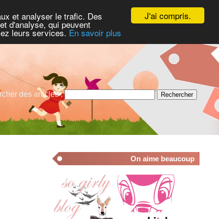
La
Vente Solidarité de Kibô-Promesse pour le Japon
est ouverte !
J'ai compris.
ux et analyser le trafic. Des
et d'analyse, qui peuvent
isez leurs services.
En savoir plus
cher des articles :
On aime beaucoup