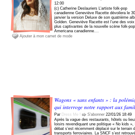
12:00
(c) Catherine Deslauriers L’artiste folk-pop
canadienne Geneviève Racette dévoilera le 3
janvier la version Deluxe de son quatrième al
Golden. Geneviève Racette est l’une des voix
plus captivantes de la nouvelle scène folk-pop
Americana canadienne....
Ajouter à mon carnet de mode
Wagons « sans enfants » : la polémi
qui interroge notre rapport aux famil
Par
Dress Me !
S'abonner
22/01/26 18:49
Après la vague des restaurants, hôtels ou lie
loisirs revendiquant une politique « No kids », 
débat s’est récemment déplacé sur le terrain 
transports ferroviaires. La SNCF s’est retrou