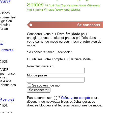
learer
Soldes
Tenue
Top
Vêtements
Test
Vacances
Veste
Vintage
Week-end
Wishlist
Vide-dressing
6 15:28
covery feel
 girls on
Se connecter
d quick
fer an
Connectez-vous sur
Dernière Mode
pour
enregistrer vos articles et photos préférés dans
votre carnet de mode ou pour inscrire votre blog de
nde
mode.
 courts-
Se connecter avec Facebook :
Ou utilisez votre compte sur Dernière Mode :
01/26
Nom d'utilisateur :
RANDE
es franco-
Mot de passe
enre :
de 4 ans
n donne des
Se souvenir de moi
Pas encore inscrit(e) ?
Créez votre compte
pour
d et vod
découvrir de nouveaux blogs et échanger avec
d'autres blogueurs et lecteurs passionnés de mode.
01/26