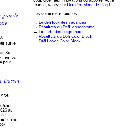
coup d'oeil aux innovations ou apporter votre
touche, venez sur
Dernière Mode, le blog
!
Les dernières retouches :
e grande
otre
→
Le défi look des vacances !
→
Résultats du Défi Monochrome
→
La carte des blogs mode
→
Résultats du Défi Color Block
46
→
Défi Look : Color Block
our sur le
ne. Sa
limer les
sé pour
oe Dassin
04/26
e Julien
2026 au
rnée
américaine
co-