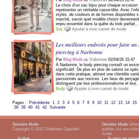
Le choix d’un sac bijou pour chaque occasion
représenter un véritable casse-tête. Avec l’infi
styles, de couleurs et de formes disponibles s
marché, savoir quel modèle choisir deviennen
enjeu essentiel dans la quête du look parfait...
Sac
Ajouter à mon carnet de mode
Les meilleurs endroits pour faire un
piercing à Narbonne
Par
Blog Mode
S'abonner
02/04/26 15:47
À Narbonne, le body piercing connaît un esso
significatif. De plus en plus de salons se spéc
dans cette pratique, attirant une clientèle vari
passionnés aux novices. Les lieux de perçag
distinguent par leur professionnalisme et leur..
Body
Ajouter à mon carnet de mode
Pages :
Précédente
1
2
3
4
5
6
7
8
9
10
11
12
13
14
15
38
39
40
41
42
Suivante
Dernière Mode
Dernière Mode
référe
Copyright © 2010 Stéphane Gigandet
publiés sur une sélec
mode.
→
le blog
→
Je veux en savoir