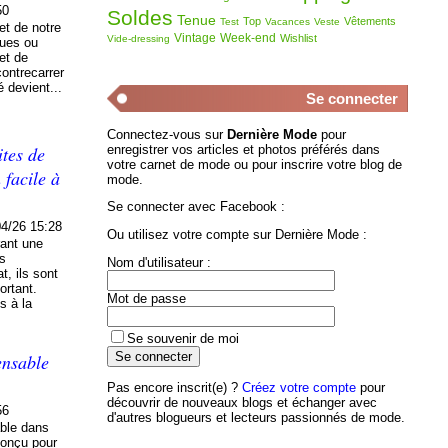
50
Soldes
Tenue
Top
Vêtements
Test
Vacances
Veste
et de notre
Vintage
Week-end
Wishlist
Vide-dressing
eues ou
et de
contrecarrer
é devient...
Se connecter
Connectez-vous sur
Dernière Mode
pour
ites de
enregistrer vos articles et photos préférés dans
votre carnet de mode ou pour inscrire votre blog de
 facile à
mode.
Se connecter avec Facebook :
04/26 15:28
Ou utilisez votre compte sur Dernière Mode :
rant une
ts
Nom d'utilisateur :
t, ils sont
ortant.
Mot de passe
s à la
Se souvenir de moi
ensable
Pas encore inscrit(e) ?
Créez votre compte
pour
découvrir de nouveaux blogs et échanger avec
56
d'autres blogueurs et lecteurs passionnés de mode.
able dans
conçu pour