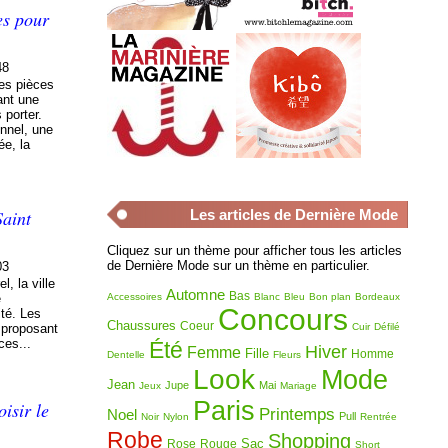
es pour
48
es pièces
ant une
 porter.
nnel, une
ée, la
Saint
Les articles de Dernière Mode
Cliquez sur un thème pour afficher tous les articles
de Dernière Mode sur un thème en particulier.
03
l, la ville
Automne
Bas
e
Accessoires
Blanc
Bleu
Bon plan
Bordeaux
Concours
ité. Les
Chaussures
Coeur
 proposant
Cuir
Défilé
ces...
Été
Hiver
Femme
Fille
Homme
Dentelle
Fleurs
Look
Mode
Jean
Jupe
Mai
Jeux
Mariage
Paris
isir le
Printemps
Noel
Pull
Noir
Nylon
Rentrée
Robe
Shopping
Sac
Rose
Rouge
Short