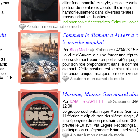
s yeux
allier fonctionnalité et style, cet accessoir
n
porteur de nombreux atouts. Il s’intègre
 a
harmonieusement dans diverses tenues,
transcendant les frontières...
Indispensable
Accessoires
Ceinture
Look
Ajouter à mon carnet de mode
 du
Comment le diamant à Anvers a 
le marché mondial
26
Par
Blog Mode
S'abonner
04/04/26 15:
La ville d’Anvers a su se forger une réputa
 DU
non seulement pour son port stratégique, 
trik
pour son rôle prépondérant dans le comm
par
diamant. Cette position est le résultat d’u
nce,
historique unique, marquée par des événe
e : 1 h
Ajouter à mon carnet de mode
Musique, Mamas Gun nouvel abl
Par
DAME SKARLETTE
S'abonner
04/
12:00
Le groupe soul britannique Mamas Gun a d
11 février le clip de son deuxième single,
titre éponyme de son prochain album DIG! 
prévue le 10 avril via Légère Recordings),
participation du légendaire Brian Jackson (
Ajouter à mon carnet de mode