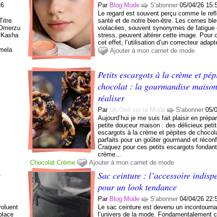
26
Par
Blog Mode
S'abonner
05/04/26 15:
Le regard est souvent perçu comme le refl
itre
santé et de notre bien-être. Les cernes bl
o Omerzu
violacées, souvent synonymes de fatigue 
, Kasha
stress, peuvent altérer cette image. Pour 
cet effet, l’utilisation d’un correcteur adapt
hmela
Ajouter à mon carnet de mode
Petits escargots à la crème et pép
chocolat : la gourmandise maison
réaliser
Par
Un Oeil sur la Mode
S'abonner
05/
Aujourd’hui je me suis fait plaisir en prépa
petite douceur maison : des délicieux peti
escargots à la crème et pépites de chocola
parfaits pour un goûter gourmand et réconf
Craquez pour ces petits escargots fondant
crème...
Chocolat
Crème
Ajouter à mon carnet de mode
:
Sac ceinture : l’accessoire indisp
pour un look tendance
Par
Blog Mode
S'abonner
04/04/26 22:
oluent
Le sac ceinture est devenu un incontourn
place
l’univers de la mode. Fondamentalement 