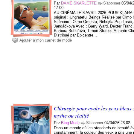
Par
DAME SKARLETTE
S'abonner
05/04/
17:00
AU CINÉMA LE 8 AVRIL 2026 POUR KLARA T
original : Ungrateful Beings Réalisé par Olm
Scénario : Olmo Omerzu, Nebojša Pop-Tasić
Jandáčková Avec : Barry Ward, Dexter Franc,
Barbora Bobuľová, Timon Šturbej, Antonín C
Distribué par Epicentre...
Ajouter à mon carnet de mode
Chirurgie pour avoir les yeux bleus 
mythe ou réalité
Par
Blog Mode
S'abonner
04/04/26 23:02
Dans un monde où les standards de beauté év
constamment, la couleur des yeux a pris une 