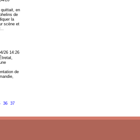
uittait, en
rphelins de
iquer la
sur scène et
...
04/26 14:26
tretat,
 une
ntation de
rmandie,
5
36
37