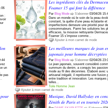
Les ingrédients clés du Dermaceu
Foamer 15 qui font la différence
6:06
Par
Blog Mode
S'abonner
03/04/26 15:
ion :
Dans un monde où le soin de la peau évol
evoir
constant, la quête d’une peau éclatante e
our
imperfections demeure une priorité pour 
consommateurs. Parmi les solutions les p
efficaces, la mousse nettoyante Dermaceu
Foamer 15 s’impose comme...
Ajouter à mon carnet de mode
lon
Les meilleures marques de jean en
japonais pour homme décryptées
9:44
Par
Blog Mode
S'abonner
02/04/26 23:
avez
Le jean japonais, souvent considéré comm
ose un
summum du denim, a conquis les passion
,
mode au fil des décennies. Élaboré avec 
te pas
artisanal inégalé, il représente une fusion 
r…
entre tradition et innovation. Les marques
telles...
Toile
Homme
Jean
Ajouter à mon carnet de mode
 pour
Musique, David Hallyday en conc
Zénith de Paris et en tournée 202
Par
DAME SKARLETTE
S'abonner
02/