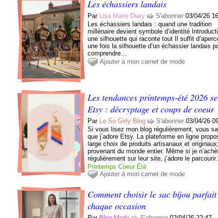
Les échassiers landais
Par
Lisa Marie Diary
S'abonner
03/04/26 1
Les échassiers landais : quand une tradition
millénaire devient symbole d’identité Introduct
une silhouette qui raconte tout Il suffit d’aperc
une fois la silhouette d’un échassier landais p
comprendre…
Ajouter à mon carnet de mode
Les tendances printemps-été 2026 se
Etsy : décryptage et coups de coeur
Par
Le So Girly Blog
S'abonner
03/04/26 0
Si vous lisez mon blog régulièrement, vous s
que j’adore Etsy. La plateforme en ligne prop
large choix de produits artisanaux et originaux
provenant du monde entier. Même si je n’achè
régulièrement sur leur site, j’adore le parcouri
Printemps
Coeur
Été
Ajouter à mon carnet de mode
Comment choisir le sac bijou parfait
chaque occasion
Par
Blog Mode
S'abonner
02/04/26 22:47