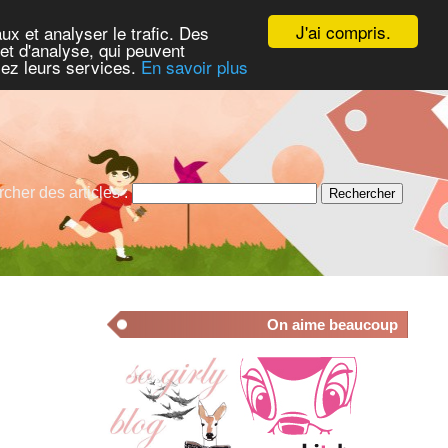
La
Vente Solidarité de Kibô-Promesse pour le Japon
est ouverte !
J'ai compris.
ux et analyser le trafic. Des
et d'analyse, qui peuvent
isez leurs services.
En savoir plus
cher des articles :
On aime beaucoup