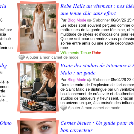
rla
Robe Halle au vêtement : nos idé
une tenue chic sans effort
26
Par
Blog Mode
S'abonner
06/04/26 15:
Les robes sont souvent perçues comme d
sé par
maîtresses de la garde-robe féminine, offr
úcia
multitude de styles et d’occasions pour les
stribué
Que ce soit pour un rendez-vous professio
e,
soirée entre amis ou une sortie décontract
tenir un
robe...
Vêtements
Tenue
Robe
Ajouter à mon carnet de mode
dig
Visite des studios de tatoueurs à 
Malo : un guide
26
Par
Blog Mode
S'abonner
05/04/26 23:
lé le
Dans le cadre de l’explosion de l’art corpore
lement
de Saint Malo se distingue par un véritabl
tie
bouillonnement de créativité et d’authentic
c la
studios de tatoueurs y fleurissent, chacun
ie...
un univers unique, à la croisée des influen
Ajouter à mon carnet de mode
r Olmo
Cernes bleues : Un guide pour cho
bon correcteur