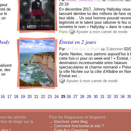
20:19
 peut
nité de
En décembre 2017, Johnny Hallyday nous q
ur le
laissant derrière lui des millions de fans o
t un
leur idole… Un seul homme pouvait revend
.
légitimité et le talent pour rallumer le feu 
remettre le nom « Hallyday » dans le cœur
Paris
Ajouter à mon carnet de mode
 body
Étretat en 2 jours
Par
Un Oeil sur la Mode
S'abonner
02/
Après Nantes, nous partons aujourd’hui à É
cette fois-ci pour un week-end ! « Étretat,
r
destination incontournable entre falaises
ialisent
spectaculaires et charme normand » Prése
ée, des
la ville Nichée sur la côte d’Albâtre en No
e se
Étretat est...
.
Ajouter à mon carnet de mode
16
17
18
19
20
21
22
23
24
25
26
27
28
29
30
31
32
33
34
3
nce les articles
Pour les blogueuses et blogueurs :
tion de blogs sur la
→
Inscrivez votre blog
→
Comment fonctionne le site ?
 plus !
→
Foire Aux Questions