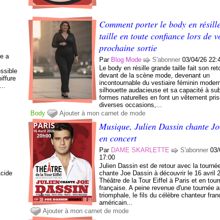
Comment porter le body en résill
taille en toute confiance lors de v
prochaine sortie
re a
Par
Blog Mode
S'abonner
03/04/26 22:
à
Le body en résille grande taille fait son ret
essible
devant de la scène mode, devenant un
iffure
incontournable du vestiaire féminin moder
...
silhouette audacieuse et sa capacité à sub
formes naturelles en font un vêtement pri
diverses occasions,...
Body
Ajouter à mon carnet de mode
Musique, Julien Dassin chante J
en concert
Par
DAME SKARLETTE
S'abonner
03/
17:00
Julien Dassin est de retour avec la tourné
Acide
chante Joe Dassin à découvrir le 16 avril 
Théâtre de la Tour Eiffel à Paris et en tou
française. A peine revenue d'une tournée 
triomphale, le fils du célèbre chanteur fran
américain...
Ajouter à mon carnet de mode