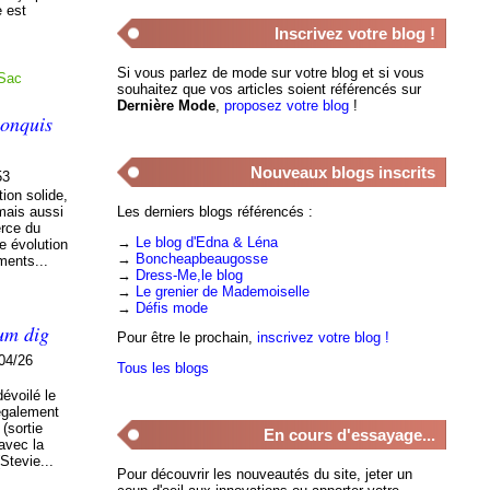
e est
Inscrivez votre blog !
Si vous parlez de mode sur votre blog et si vous
Sac
souhaitez que vos articles soient référencés sur
Dernière Mode
,
proposez votre blog
!
conquis
Nouveaux blogs inscrits
53
tion solide,
mais aussi
Les derniers blogs référencés :
erce du
→
Le blog d'Edna & Léna
ne évolution
→
Boncheapbeaugosse
ments...
→
Dress-Me,le blog
→
Le grenier de Mademoiselle
→
Défis mode
um dig
Pour être le prochain,
inscrivez votre blog !
04/26
Tous les blogs
évoilé le
 également
(sortie
En cours d'essayage...
 avec la
Stevie...
Pour découvrir les nouveautés du site, jeter un