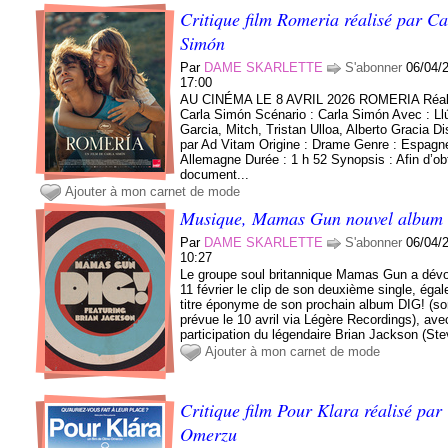
Critique film Romeria réalisé par Ca
Simón
Par
DAME SKARLETTE
S'abonner
06/04/
17:00
AU CINÉMA LE 8 AVRIL 2026 ROMERIA Réali
Carla Simón Scénario : Carla Simón Avec : Ll
Garcia, Mitch, Tristan Ulloa, Alberto Gracia Di
par Ad Vitam Origine : Drame Genre : Espagn
Allemagne Durée : 1 h 52 Synopsis : Afin d’ob
document...
Ajouter à mon carnet de mode
Musique, Mamas Gun nouvel album 
Par
DAME SKARLETTE
S'abonner
06/04/
10:27
Le groupe soul britannique Mamas Gun a dévoi
11 février le clip de son deuxième single, éga
titre éponyme de son prochain album DIG! (sor
prévue le 10 avril via Légère Recordings), ave
participation du légendaire Brian Jackson (Stev
Ajouter à mon carnet de mode
Critique film Pour Klara réalisé pa
Omerzu