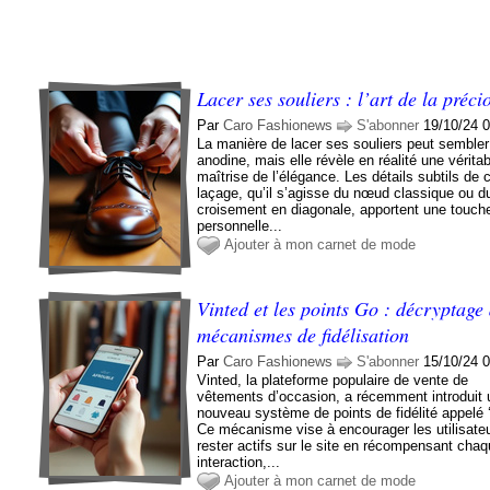
Lacer ses souliers : l’art de la précio
Par
Caro Fashionews
S'abonner
19/10/24 
La manière de lacer ses souliers peut sembler
anodine, mais elle révèle en réalité une vérita
maîtrise de l’élégance. Les détails subtils de
laçage, qu’il s’agisse du nœud classique ou d
croisement en diagonale, apportent une touch
personnelle...
Ajouter à mon carnet de mode
Vinted et les points Go : décryptage
mécanismes de fidélisation
Par
Caro Fashionews
S'abonner
15/10/24 
Vinted, la plateforme populaire de vente de
vêtements d’occasion, a récemment introduit 
nouveau système de points de fidélité appelé 
Ce mécanisme vise à encourager les utilisate
rester actifs sur le site en récompensant cha
interaction,...
Ajouter à mon carnet de mode