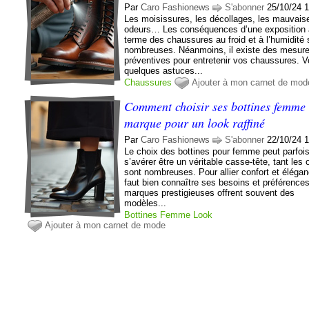
Par
Caro Fashionews
S'abonner
25/10/24 
Les moisissures, les décollages, les mauvais
odeurs… Les conséquences d’une exposition 
terme des chaussures au froid et à l’humidité 
nombreuses. Néanmoins, il existe des mesur
préventives pour entretenir vos chaussures. V
quelques astuces...
Chaussures
Ajouter à mon carnet de mod
Comment choisir ses bottines femme
marque pour un look raffiné
Par
Caro Fashionews
S'abonner
22/10/24 
Le choix des bottines pour femme peut parfoi
s’avérer être un véritable casse-tête, tant les 
sont nombreuses. Pour allier confort et éléganc
faut bien connaître ses besoins et préférence
marques prestigieuses offrent souvent des
modèles...
Bottines
Femme
Look
Ajouter à mon carnet de mode