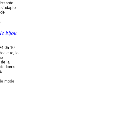
nissante.
 s’adapte
 de
e
le bijou
24 05:10
dacieux, la
ne
 de la
its libres
a
 de mode