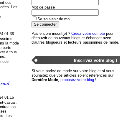
ont des
nnées. Les
Mot de passe
e
Se souvenir de moi
Pas encore inscrit(e) ?
Créez votre compte
pour
24 01:36
découvrir de nouveaux blogs et échanger avec
essoires
d'autres blogueurs et lecteurs passionnés de mode.
ans la mode
e porte
ter à tous
ne...
Inscrivez votre blog !
 mode
Si vous parlez de mode sur votre blog et si vous
souhaitez que vos articles soient référencés sur
Dernière Mode
,
proposez votre blog
!
asual
24 01:16
art-casual,
ontraction.
uses
is. Les