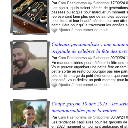
Par
Caro Fashionews
S'abonner
17/09/24 
Les bijoux, qu’ils soient hérités de génération
passées ou acquis pour marquer un moment s
représentent bien plus que de simples access
Leur éclat et leur beauté nécessitent une atten
particulière pour qu’ils traversent les années s
Ajouter à mon carnet de mode
Cadeaux personnalisés : une manièr
originale de célébrer la fête des père
Par
Caro Fashionews
S'abonner
09/09/24 
En manque d’idées pour célébrer la fête des p
Vous pouvez organiser une petite fête en famil
petite sortie au resto ou pourquoi pas une part
pêche. En marge du petit événement que vou
organisé, vous dédiez un petit moment pour lui
Ajouter à mon carnet de mode
Coupe garçon 10 ans 2023 : les styl
incontournables pour la rentrée
Par
Caro Fashionews
S'abonner
03/09/24 
Les tendances capillaires pour les garçons de
en 2023 marquent un tournant audacieux et st