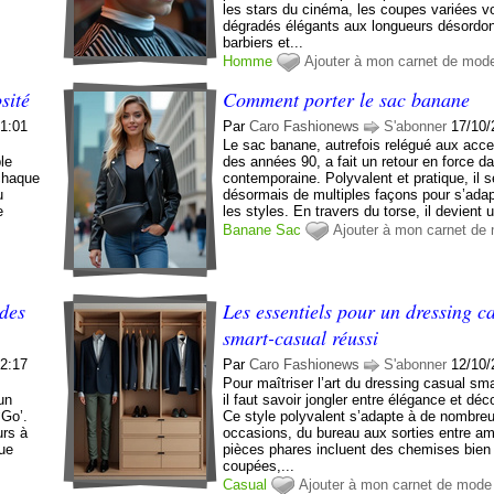
les stars du cinéma, les coupes variées v
dégradés élégants aux longueurs désordo
barbiers et...
Homme
Ajouter à mon carnet de mod
sité
Comment porter le sac banane
01:01
Par
Caro Fashionews
S'abonner
17/10/
Le sac banane, autrefois relégué aux acc
ble
des années 90, a fait un retour en force d
 chaque
contemporaine. Polyvalent et pratique, il s
u
désormais de multiples façons pour s’adap
e
les styles. En travers du torse, il devient u
Banane
Sac
Ajouter à mon carnet de
 des
Les essentiels pour un dressing c
smart-casual réussi
02:17
Par
Caro Fashionews
S'abonner
12/10/
Pour maîtriser l’art du dressing casual sm
un
il faut savoir jongler entre élégance et déc
‘Go’.
Ce style polyvalent s’adapte à de nombre
urs à
occasions, du bureau aux sorties entre am
que
pièces phares incluent des chemises bien
coupées,...
Casual
Ajouter à mon carnet de mode