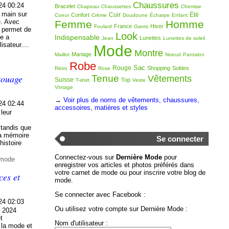
Chaussures
24 00:24
Bracelet
Chapeau
Chaussettes
Chemise
 main sur
Cuir
Été
Confort
Coeur
Crème
Doudoune
Écharpe
Enfant
e. Avec
Femme
Homme
France
Hiver
Foulard
Gants
i permet de
Look
me a
Indispensable
Lunettes
Jean
Lunettes de soleil
isateur....
Mode
Montre
Mariage
Maillot
Noeud
Pantalon
Robe
Sac
Rouge
Shopping
Soldes
Rétro
Rose
atouage
Tenue
Vêtements
Suisse
Top
T-shirt
Veste
Vintage
→
Voir plus de noms de vêtements, chaussures,
24 02:44
accessoires, matières et styles
leur
 tandis que
 la mémoire
Se connecter
histoire
Connectez-vous sur
Dernière Mode
pour
 mode
enregistrer vos articles et photos préférés dans
votre carnet de mode ou pour inscrire votre blog de
es et
mode.
Se connecter avec Facebook :
24 02:03
Ou utilisez votre compte sur Dernière Mode :
r 2024
t
Nom d'utilisateur :
 la mode et