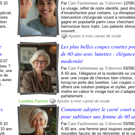
05:10
Par
Caro Fashionews
S'abonner
12/09/
s
Le visage, reflet de notre identité, peut êt
pécial,
d’insatisfaction pour certains. La rhinoplas
oires.
intervention chirurgicale visant à remodele
tion
gagne en popularité parmi ceux cherchant
ans...
harmoniser leurs traits. Les patients témo
souvent...
Ajouter à mon carnet de mode
e
Les plus belles coupes courtes p
s
de 60 ans avec lunettes : élégance
modernité
10:07
ères ?
Par
Caro Fashionews
S'abonner
03/09/
le, une
À 60 ans, l’élégance et la modernité se c
ie de
avec une coupe de cheveux bien choisie, 
s aurez
lorsqu’on porte des lunettes. Les coupes 
...
offrent une solution pratique et stylée, pe
mettre en valeur le visage tout en s’adapt
parfaitement...
Lunettes
Femme
Ajouter à mon carnet de mode
es
Comment adopter le carré court 
pour sublimer une femme de 60 a
05:10
Par
Caro Fashionews
S'abonner
03/09/
 10 ans
À 60 ans, une femme peut toujours explor
ylé.
nouvelles façons de se réinventer, et le ca