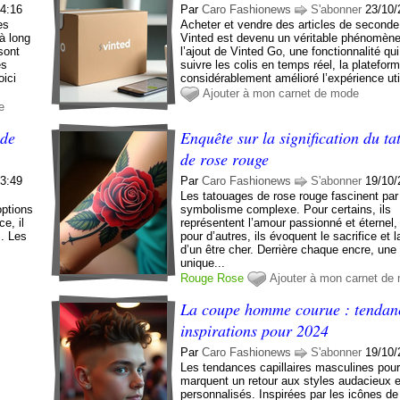
14:16
Par
Caro Fashionews
S'abonner
23/10/
es
Acheter et vendre des articles de seconde
à long
Vinted est devenu un véritable phénomèn
sont
l’ajout de Vinted Go, une fonctionnalité qu
es
suivre les colis en temps réel, la platefor
oici
considérablement amélioré l’expérience util
Ajouter à mon carnet de mode
e
 de
Enquête sur la signification du t
de rose rouge
13:49
Par
Caro Fashionews
S'abonner
19/10/
s
Les tatouages de rose rouge fascinent par 
options
symbolisme complexe. Pour certains, ils
e, il
représentent l’amour passionné et éternel,
s. Les
pour d’autres, ils évoquent le sacrifice et
d’un être cher. Derrière chaque encre, une 
unique...
Rouge
Rose
Ajouter à mon carnet de
La coupe homme courue : tendanc
inspirations pour 2024
Par
Caro Fashionews
S'abonner
19/10/
Les tendances capillaires masculines pou
marquent un retour aux styles audacieux e
personnalisés. Inspirées par les icônes de