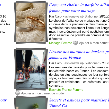
s
Comment choisir la parfaite allia
femme pour votre mariage
03:10
Par
Caro Fashionews
S'abonner
28/10/
t des
Le choix de l’alliance de mariage est une 
dans les
cruciale dans la préparation d’un mariage.
symbolise non seulement l’amour et l’eng
ans,
mais il sera également porté quotidienneme
donc essentiel de prendre en compte diffé
éléments...
Mariage
Femme
Ajouter à mon carne
L’essor des marques de baskets p
femmes en France
Par
Caro Fashionews
S'abonner
27/10/
Les marques de baskets pour femmes con
un véritable boom en France. Les consom
de plus en plus soucieuses de leur confort
style, se tournent vers des produits qui all
praticité et esthétique. Les créateurs l’ont
compris...
Baskets
France
Femme
Ajouter à mon carnet de mode
pour
Secrets et astuces pour maîtriser l
é
Vinted Go