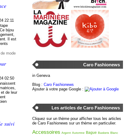
nce
24 22:11
étape
 Ce bijou
agement,
nt. Il est
rents
t de mode
our
Caro Fashionews
in Geneva
24 02:50
naissent
Blog :
Caro Fashionews
matrices,
Ajouter à votre page Google :
 et de leur
ient
 bien
Les articles de Caro Fashionews
Cliquez sur un thème pour afficher tous les articles
e suivi
de Caro Fashionews sur un thème en particulier.
Accessoires
Bague
Argent
Automne
Baskets
Blanc