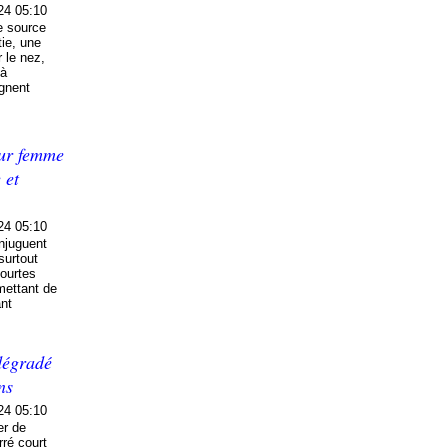
24 05:10
re source
tie, une
r le nez,
 à
ignent
our femme
 et
24 05:10
onjuguent
surtout
courtes
rmettant de
ant
dégradé
ns
24 05:10
er de
rré court