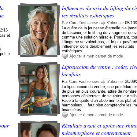
la
Influences du prix du lifting du v
ue
les résultats esthétiques
Par
Caro Fashionews
S'abonner
05/10/
La quête de la jeunesse éternelle n’a jam
02:15
de fasciner, et le lifting du visage est sou
pas et
comme une solution miracle. Pourtant, tou
r
liftings ne se valent pas, et le prix payé p
d
influencer considérablement les résultats
e
esthétiques...
petite
Ajouter à mon carnet de mode
Liposuccion du ventre : coûts, ris
bienfaits
Par
Caro Fashionews
S'abonner
30/09/
La liposuccion du ventre, une procédure e
de plus en plus courante, attire de nombr
personnes désireuses de sculpter leur silh
Face à la quête d’un abdomen plus plat et
harmonieux, il faut bien comprendre les im
financières...
Ajouter à mon carnet de mode
pour
Résultats avant et après une rhino
métamorphose et contentement