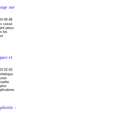
isage sur
24 00:49
ais cessé
vent perçu
s les
eut
ques et
24 02:43
sthétique
euses
ouette.
 plus
plications
plastie :