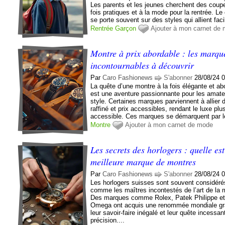
Les parents et les jeunes cherchent des coupe
fois pratiques et à la mode pour la rentrée. Le
se porte souvent sur des styles qui allient facil
Rentrée
Garçon
Ajouter à mon carnet de
Montre à prix abordable : les marqu
incontournables à découvrir
Par
Caro Fashionews
S'abonner
28/08/24 
La quête d’une montre à la fois élégante et ab
est une aventure passionnante pour les amate
style. Certaines marques parviennent à allier 
raffiné et prix accessibles, rendant le luxe plu
accessible. Ces marques se démarquent par le
Montre
Ajouter à mon carnet de mode
Les secrets des horlogers : quelle est
meilleure marque de montres
Par
Caro Fashionews
S'abonner
28/08/24 
Les horlogers suisses sont souvent considéré
comme les maîtres incontestés de l’art de la 
Des marques comme Rolex, Patek Philippe e
Omega ont acquis une renommée mondiale gr
leur savoir-faire inégalé et leur quête incessan
précision....