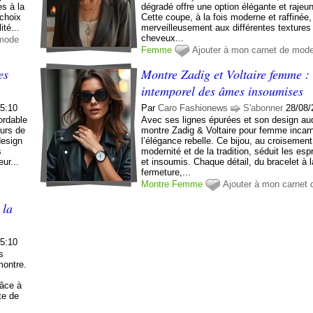
s à la
dégradé offre une option élégante et rajeu
 choix
Cette coupe, à la fois moderne et raffinée,
ité...
merveilleusement aux différentes textures
cheveux...
 mode
Femme
Ajouter à mon carnet de mod
es
Montre Zadig et Voltaire femme : 
intemporel des âmes insoumises
05:10
Par
Caro Fashionews
S'abonner
28/08/
ordable
Avec ses lignes épurées et son design au
urs de
montre Zadig & Voltaire pour femme incar
design
l’élégance rebelle. Ce bijou, au croisement
s
modernité et de la tradition, séduit les espr
ur...
et insoumis. Chaque détail, du bracelet à l
fermeture,...
Montre
Femme
Ajouter à mon carnet
 la
05:10
s
montre.
t
âce à
te de