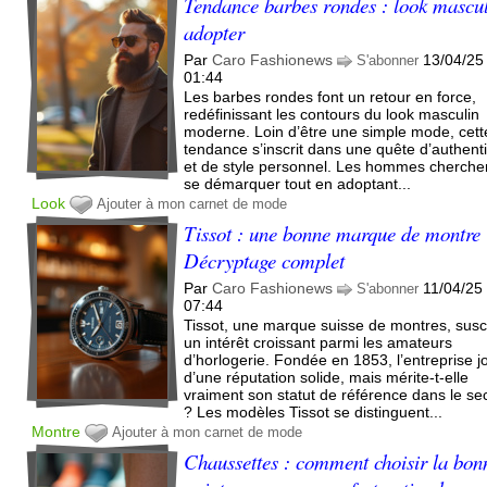
Tendance barbes rondes : look mascul
adopter
Par
Caro Fashionews
13/04/25
S'abonner
01:44
Les barbes rondes font un retour en force,
redéfinissant les contours du look masculin
moderne. Loin d’être une simple mode, cett
tendance s’inscrit dans une quête d’authenti
et de style personnel. Les hommes cherche
se démarquer tout en adoptant...
Look
Ajouter à mon carnet de mode
Tissot : une bonne marque de montre
Décryptage complet
Par
Caro Fashionews
11/04/25
S'abonner
07:44
Tissot, une marque suisse de montres, susc
un intérêt croissant parmi les amateurs
d’horlogerie. Fondée en 1853, l’entreprise jo
d’une réputation solide, mais mérite-t-elle
vraiment son statut de référence dans le se
? Les modèles Tissot se distinguent...
Montre
Ajouter à mon carnet de mode
Chaussettes : comment choisir la bon