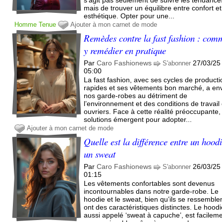
mais de trouver un équilibre entre confort et
esthétique. Opter pour une...
Homme
Tenue
Ajouter à mon carnet de mode
Remèdes contre la fast fashion : com
y remédier en pratique
Par
Caro Fashionews
27/03/25
S'abonner
05:00
La fast fashion, avec ses cycles de producti
rapides et ses vêtements bon marché, a en
nos garde-robes au détriment de
l’environnement et des conditions de travail
ouvriers. Face à cette réalité préoccupante,
solutions émergent pour adopter...
Ajouter à mon carnet de mode
Quelle est la différence entre un hoodi
un sweat
Par
Caro Fashionews
26/03/25
S'abonner
01:15
Les vêtements confortables sont devenus
incontournables dans notre garde-robe. Le
hoodie et le sweat, bien qu’ils se ressemble
ont des caractéristiques distinctes. Le hoodi
aussi appelé ‘sweat à capuche’, est facilem