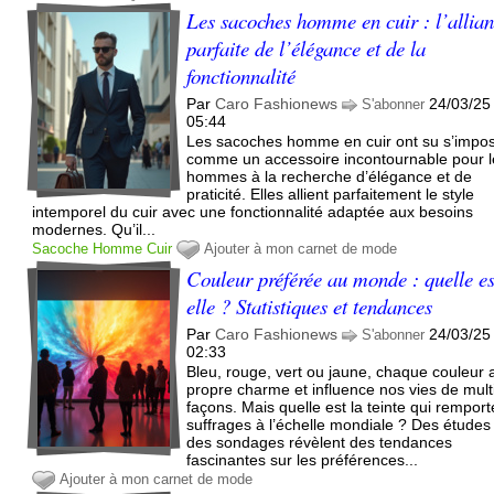
Les sacoches homme en cuir : l’allia
parfaite de l’élégance et de la
fonctionnalité
Par
Caro Fashionews
24/03/25
S'abonner
05:44
Les sacoches homme en cuir ont su s’impo
comme un accessoire incontournable pour l
hommes à la recherche d’élégance et de
praticité. Elles allient parfaitement le style
intemporel du cuir avec une fonctionnalité adaptée aux besoins
modernes. Qu’il...
Sacoche
Homme
Cuir
Ajouter à mon carnet de mode
Couleur préférée au monde : quelle es
elle ? Statistiques et tendances
Par
Caro Fashionews
24/03/25
S'abonner
02:33
Bleu, rouge, vert ou jaune, chaque couleur 
propre charme et influence nos vies de mult
façons. Mais quelle est la teinte qui remport
suffrages à l’échelle mondiale ? Des études
des sondages révèlent des tendances
fascinantes sur les préférences...
Ajouter à mon carnet de mode