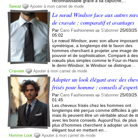
reconnaissable grâce à sa capuche,...
Sweat
Ajouter à mon carnet de mode
Le nœud Windsor face aux autres nœ
de cravate : comparatif et avantages
Par
Caro Fashionews
25/03/25
S'abonner
05:02
Le nœud Windsor, avec son allure imposant
symétrique, a longtemps été le favori des
hommes cherchant à projeter une image de
pouvoir et de sophistication. Comparé à de
nœuds plus simples comme le Four-in-Han
le demi-Windsor, le Windsor se distingue...
Cravate
Ajouter à mon carnet de mode
Adopter un look élégant avec des che
frisés pour homme : conseils d’expert
Par
Caro Fashionews
25/03/25
S'abonner
01:45
Les cheveux frisés chez les hommes ont
longtemps été perçus comme difficiles à gér
mais ils peuvent être un véritable atout de s
avec les bons conseils. Aujourd’hui, de plus
plus d’hommes cherchent à adopter un look
élégant tout en mettant en...
Homme
Look
Ajouter à mon carnet de mode