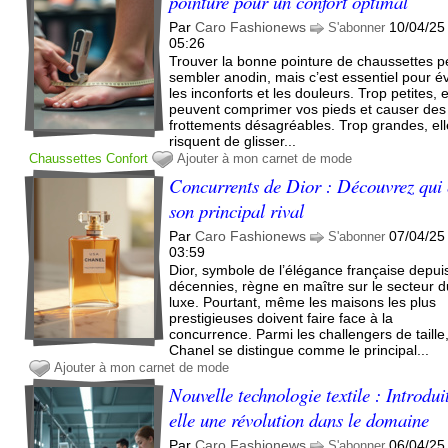
pointure pour un confort optimal
Par
Caro Fashionews
10/04/25
S'abonner
05:26
Trouver la bonne pointure de chaussettes p
sembler anodin, mais c’est essentiel pour év
les inconforts et les douleurs. Trop petites, e
peuvent comprimer vos pieds et causer des
frottements désagréables. Trop grandes, el
risquent de glisser...
Chaussettes
Confort
Ajouter à mon carnet de mode
Concurrents de Dior : Découvrez qui 
son principal rival
Par
Caro Fashionews
07/04/25
S'abonner
03:59
Dior, symbole de l’élégance française depui
décennies, règne en maître sur le secteur d
luxe. Pourtant, même les maisons les plus
prestigieuses doivent faire face à la
concurrence. Parmi les challengers de taille
Chanel se distingue comme le principal...
Ajouter à mon carnet de mode
Nouvelle technologie textile : Introdui
elle une révolution dans le domaine
Par
Caro Fashionews
06/04/25
S'abonner