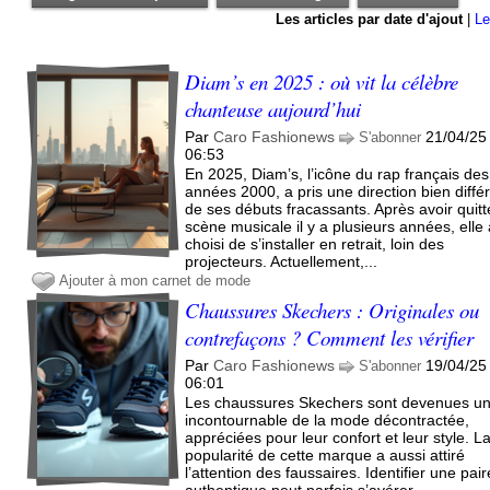
Les articles par date d'ajout
|
Le
Diam’s en 2025 : où vit la célèbre
chanteuse aujourd’hui
Par
Caro Fashionews
21/04/25
S'abonner
06:53
En 2025, Diam’s, l’icône du rap français des
années 2000, a pris une direction bien diffé
de ses débuts fracassants. Après avoir quitt
scène musicale il y a plusieurs années, elle
choisi de s’installer en retrait, loin des
projecteurs. Actuellement,...
Ajouter à mon carnet de mode
Chaussures Skechers : Originales ou
contrefaçons ? Comment les vérifier
Par
Caro Fashionews
19/04/25
S'abonner
06:01
Les chaussures Skechers sont devenues u
incontournable de la mode décontractée,
appréciées pour leur confort et leur style. L
popularité de cette marque a aussi attiré
l’attention des faussaires. Identifier une pair
authentique peut parfois s’avérer...