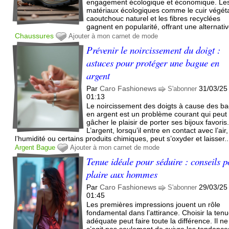
engagement écologique et économique. Le
matériaux écologiques comme le cuir végéta
caoutchouc naturel et les fibres recyclées
gagnent en popularité, offrant une alternativ
Chaussures
Ajouter à mon carnet de mode
Prévenir le noircissement du doigt :
astuces pour protéger une bague en
argent
Par
Caro Fashionews
31/03/25
S'abonner
01:13
Le noircissement des doigts à cause des b
en argent est un problème courant qui peut
gâcher le plaisir de porter ses bijoux favoris
L’argent, lorsqu’il entre en contact avec l’air,
l’humidité ou certains produits chimiques, peut s’oxyder et laisser..
Argent
Bague
Ajouter à mon carnet de mode
Tenue idéale pour séduire : conseils 
plaire aux hommes
Par
Caro Fashionews
29/03/25
S'abonner
01:45
Les premières impressions jouent un rôle
fondamental dans l’attirance. Choisir la ten
adéquate peut faire toute la différence. Il ne
s’agit pas seulement de suivre les tendance