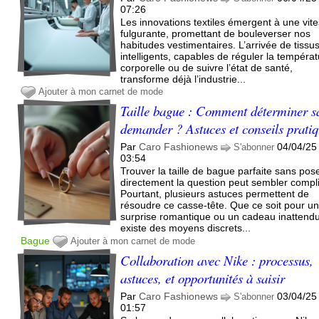
07:26
Les innovations textiles émergent à une vit
fulgurante, promettant de bouleverser nos
habitudes vestimentaires. L’arrivée de tissu
intelligents, capables de réguler la tempéra
corporelle ou de suivre l’état de santé,
transforme déjà l’industrie...
Ajouter à mon carnet de mode
Taille bague : Comment déterminer s
demander ? Astuces et conseils prati
Par
Caro Fashionews
04/04/25
S'abonner
03:54
Trouver la taille de bague parfaite sans pos
directement la question peut sembler compl
Pourtant, plusieurs astuces permettent de
résoudre ce casse-tête. Que ce soit pour u
surprise romantique ou un cadeau inattendu,
existe des moyens discrets...
Bague
Ajouter à mon carnet de mode
Collaboration avec Nike : processus,
astuces, et opportunités à saisir
Par
Caro Fashionews
03/04/25
S'abonner
01:57