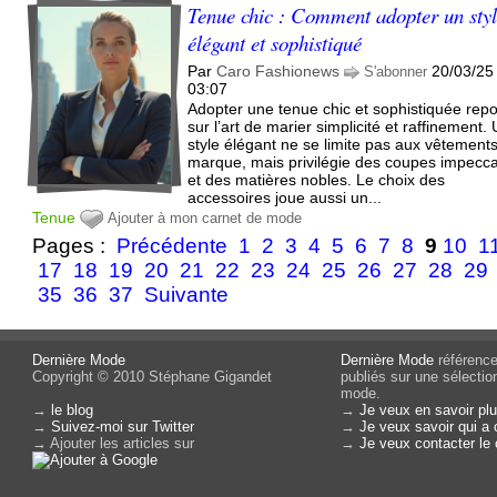
Tenue chic : Comment adopter un sty
élégant et sophistiqué
Par
Caro Fashionews
20/03/25
S'abonner
03:07
Adopter une tenue chic et sophistiquée rep
sur l’art de marier simplicité et raffinement.
style élégant ne se limite pas aux vêtement
marque, mais privilégie des coupes impecc
et des matières nobles. Le choix des
accessoires joue aussi un...
Tenue
Ajouter à mon carnet de mode
Pages :
Précédente
1
2
3
4
5
6
7
8
9
10
1
17
18
19
20
21
22
23
24
25
26
27
28
29
35
36
37
Suivante
Dernière Mode
Dernière Mode
référence 
Copyright © 2010 Stéphane Gigandet
publiés sur une sélectio
mode.
→
le blog
→
Je veux en savoir plu
→
Suivez-moi sur Twitter
→
Je veux savoir qui a 
→ Ajouter les articles sur
→
Je veux contacter le 