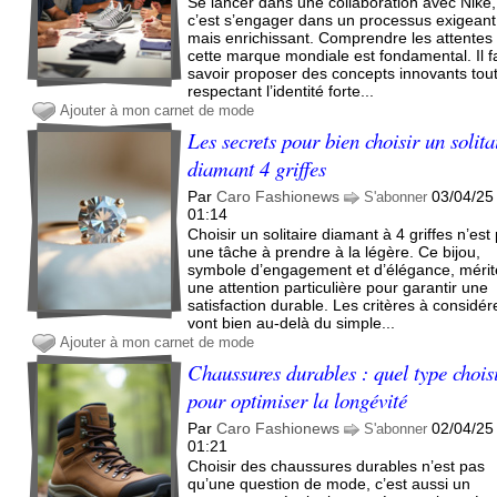
Se lancer dans une collaboration avec Nike,
c’est s’engager dans un processus exigeant
mais enrichissant. Comprendre les attentes
cette marque mondiale est fondamental. Il f
savoir proposer des concepts innovants tou
respectant l’identité forte...
Ajouter à mon carnet de mode
Les secrets pour bien choisir un solita
diamant 4 griffes
Par
Caro Fashionews
03/04/25
S'abonner
01:14
Choisir un solitaire diamant à 4 griffes n’est
une tâche à prendre à la légère. Ce bijou,
symbole d’engagement et d’élégance, mérit
une attention particulière pour garantir une
satisfaction durable. Les critères à considér
vont bien au-delà du simple...
Ajouter à mon carnet de mode
Chaussures durables : quel type chois
pour optimiser la longévité
Par
Caro Fashionews
02/04/25
S'abonner
01:21
Choisir des chaussures durables n’est pas
qu’une question de mode, c’est aussi un