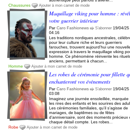
Chaussures
Ajouter à mon carnet de mode
Maquillage viking pour homme : révé
votre guerrier intérieur
Par
Caro Fashionews
19/04/25
S'abonner
04:16
Les traditions nordiques ancestrales, célèbr
pour leur culture riche et leurs guerriers
farouches, trouvent aujourd’hui une nouvell
expression à travers le maquillage viking po
homme. Ce phénomène réinvente les rituel
anciens, permettant à chacun...
Homme
Ajouter à mon carnet de mode
Les robes de cérémonie pour fillette q
enchanteront vos événements
Par
Caro Fashionews
19/04/25
S'abonner
03:08
Imaginez une journée ensoleillée, marquée
les rires des enfants et les sourires des adul
Les cérémonies familiales, qu’il s’agisse de
mariages, de baptêmes ou de fêtes
d’anniversaire, sont des moments précieux
chaque détail compte. Les robes...
Robe
Ajouter à mon carnet de mode