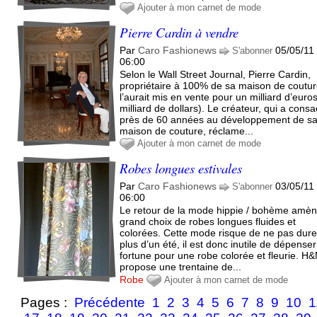
Ajouter à mon carnet de mode
Pierre Cardin à vendre
Par
Caro Fashionews
05/05/11
S'abonner
06:00
Selon le Wall Street Journal, Pierre Cardin,
propriétaire à 100% de sa maison de coutur
l’aurait mis en vente pour un milliard d’euro
milliard de dollars). Le créateur, qui a cons
près de 60 années au développement de s
maison de couture, réclame...
Ajouter à mon carnet de mode
Robes longues estivales
Par
Caro Fashionews
03/05/11
S'abonner
06:00
Le retour de la mode hippie / bohème amè
grand choix de robes longues fluides et
colorées. Cette mode risque de ne pas dure
plus d’un été, il est donc inutile de dépense
fortune pour une robe colorée et fleurie. H
propose une trentaine de...
Robe
Ajouter à mon carnet de mode
Pages :
Précédente
1
2
3
4
5
6
7
8
9
10
1