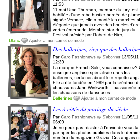
11:53
11 mai Uma Thurman, membre du jury, est
habillée d’une robe bustier bordée de plum
signée Versace, elle a monté les marches p
élégante que jamais avec des boucles d’orei
vertes émeraude. Membre star du jury du
Festival présidé par Robert de Niro,...
Blanc
Ajouter à mon carnet de mode
Des ballerines, rien que des ballerine
Par
Caro Fashionews
13/05/11
S'abonner
12:30
La marque French Sole, vous connaissez?
enseigne anglaise spécialisée dans les
ballerines, certaines diront le « repetto angla
Elle a été fondée en 1989 par la créatrice d
chaussures Jane Winkworth – passionnée p
les chaussons de danseuses....
Ballerines
Ajouter à mon carnet de mode
Les à-côtés du mariage du siècle
Par
Caro Fashionews
11/05/11
S'abonner
06:00
Je ne peux pas résister à l’envie de vous fai
partager les photos publiées dans le dernie
numéro du magazine Grazia. Ces anglais s