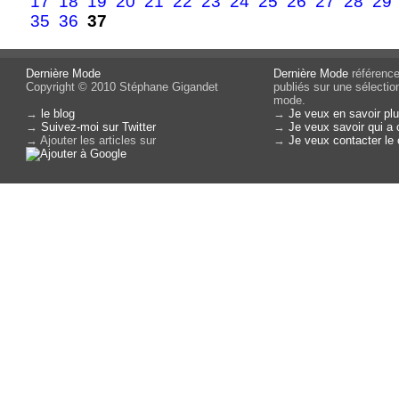
17
18
19
20
21
22
23
24
25
26
27
28
29
35
36
37
Dernière Mode
Dernière Mode
référence 
Copyright © 2010 Stéphane Gigandet
publiés sur une sélectio
mode.
→
le blog
→
Je veux en savoir plu
→
Suivez-moi sur Twitter
→
Je veux savoir qui a 
→ Ajouter les articles sur
→
Je veux contacter le 