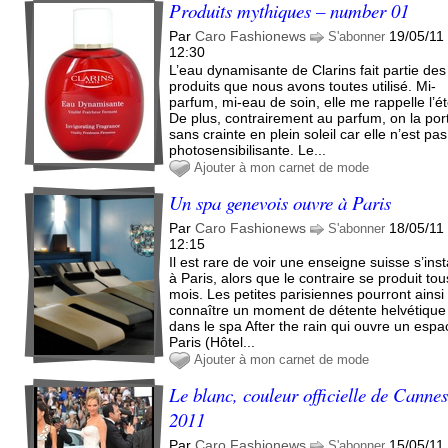
Produits mythiques – number 01
Par
Caro Fashionews
19/05/11
S'abonner
12:30
L’eau dynamisante de Clarins fait partie des
produits que nous avons toutes utilisé. Mi-
parfum, mi-eau de soin, elle me rappelle l’ét
De plus, contrairement au parfum, on la por
sans crainte en plein soleil car elle n’est pas
photosensibilisante. Le...
Ajouter à mon carnet de mode
Un spa genevois ouvre à Paris
Par
Caro Fashionews
18/05/11
S'abonner
12:15
Il est rare de voir une enseigne suisse s’inst
à Paris, alors que le contraire se produit tou
mois. Les petites parisiennes pourront ainsi
connaître un moment de détente helvétique
dans le spa After the rain qui ouvre un espa
Paris (Hôtel...
Ajouter à mon carnet de mode
Le blanc, couleur officielle de Canne
2011
Par
Caro Fashionews
15/05/11
S'abonner