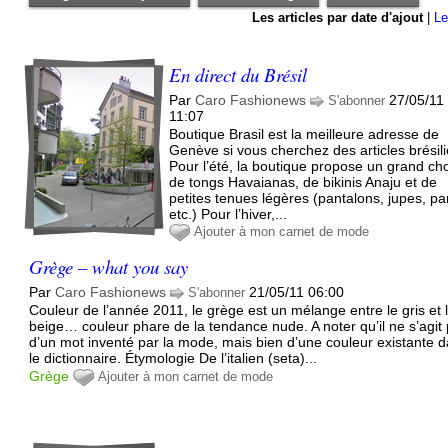
Les articles par date d'ajout
|
Le
En direct du Brésil
Par
Caro Fashionews
27/05/11
S'abonner
11:07
Boutique Brasil est la meilleure adresse de
Genève si vous cherchez des articles brésil
Pour l’été, la boutique propose un grand ch
de tongs Havaianas, de bikinis Anaju et de
petites tenues légères (pantalons, jupes, pa
etc.) Pour l’hiver,...
Ajouter à mon carnet de mode
Grège – what you say
Par
Caro Fashionews
21/05/11 06:00
S'abonner
Couleur de l’année 2011, le grège est un mélange entre le gris et 
beige… couleur phare de la tendance nude. A noter qu’il ne s’agit
d’un mot inventé par la mode, mais bien d’une couleur existante 
le dictionnaire. Étymologie De l’italien (seta)...
Grège
Ajouter à mon carnet de mode