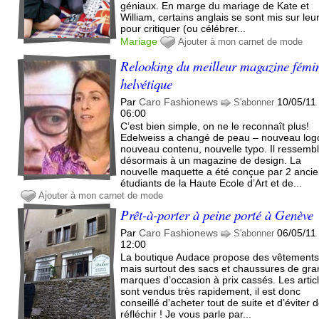
géniaux. En marge du mariage de Kate et
William, certains anglais se sont mis sur leu
pour critiquer (ou célébrer...
Mariage
Ajouter à mon carnet de mode
Relooking du meilleur magazine fémi
helvétique
Par
Caro Fashionews
10/05/11
S'abonner
06:00
C’est bien simple, on ne le reconnaît plus!
Edelweiss a changé de peau – nouveau log
nouveau contenu, nouvelle typo. Il ressemb
désormais à un magazine de design. La
nouvelle maquette a été conçue par 2 anci
étudiants de la Haute Ecole d’Art et de...
Ajouter à mon carnet de mode
Prêt-à-porter à peine porté à Genève
Par
Caro Fashionews
06/05/11
S'abonner
12:00
La boutique Audace propose des vêtements
mais surtout des sacs et chaussures de gr
marques d’occasion à prix cassés. Les artic
sont vendus très rapidement, il est donc
conseillé d’acheter tout de suite et d’éviter 
réfléchir ! Je vous parle par...