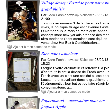
Village devient Eastside pour notre pl
grand plaisir
Par
Caro Fashionews
25/09/13
S'abonner
21:00
Toujours au numéro 9 de la place des Eaux
vives, la boutique Village est devenue Easts
Ouvert depuis le mois de mars cette année,
concept store new-yorkais propose des ma
ultra tendance (dont certaines sont déjà en
vente chez Hot Box à Confédération...
Ajouter à mon carnet de mode
Bloc notes astucieux
Par
Caro Fashionews
25/09/13
S'abonner
15:23
Éteignez votre ordinateur et retrouvez la joi
d’écrire, telle est la devise de Frech-avec-u
Frech-avec-un-c est une société suisse bas
Lausanne et travaillant dans le graphisme e
l’événementiel, leur but est de faire réagir l
consommateurs à...
Ajouter à mon carnet de mode
Papernomad – accessoires pour nos
joujoux Apple