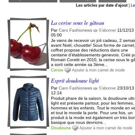
Les articles par date d'ajout
|
Le
La cerise sous le gâteau
Par
Caro Fashionews
11/12/13
S'abonner
05:00
Je viens de recevoir un joli cadeau, 2 sema
avant Noël, chouette! Sous forme de carnet,
coffret propose des réductions dans une
centaine d’établissements genevois. Créé p
Romain Coretti en 2010, la cerise sous le g
a sorti cette année sa 3ème...
Cerise
Ajouter à mon carnet de mode
Esprit doudoune light
Par
Caro Fashionews
23/10/13
S'abonner
12:14
Produit phare de la saison, la doudoune ult
light est présente partout, pour les femmes,
hommes et les enfants. Tout le monde en v
et tout le monde la porte. Pour une fois, un
produit à la mode est également un très bo
basique que nous devrions...
Doudoune
Ajouter à mon carnet de mode