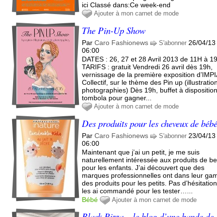
ici Classé dans:Ce week-end
Ajouter à mon carnet de mode
The Pin-Up Show
Par
Caro Fashionews
26/04/13
S'abonner
06:00
DATES : 26, 27 et 28 Avril 2013 de 11H à 1
TARIFS : gratuit Vendredi 26 avril dès 19h,
vernissage de la première exposition d’IMPI
Collectif, sur le thème des Pin up (illustratio
photographies) Dès 19h, buffet à disposition
tombola pour gagner...
Ajouter à mon carnet de mode
Des produits pour les cheveux de béb
Par
Caro Fashionews
23/04/13
S'abonner
06:00
Maintenant que j’ai un petit, je me suis
naturellement intéressée aux produits de b
pour les enfants. J’ai découvert que des
marques professionnelles ont dans leur g
des produits pour les petits. Pas d’hésitation
les ai commandé pour les tester…...
Bébé
Ajouter à mon carnet de mode
Black Pizza – le blog d’une bande de