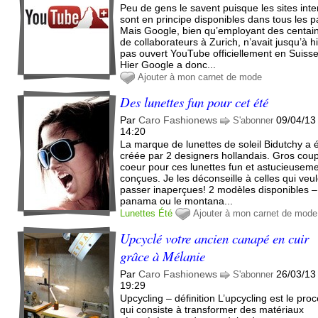
Peu de gens le savent puisque les sites inte
sont en principe disponibles dans tous les p
Mais Google, bien qu’employant des centai
de collaborateurs à Zurich, n’avait jusqu’à h
pas ouvert YouTube officiellement en Suisse
Hier Google a donc...
Ajouter à mon carnet de mode
Des lunettes fun pour cet été
Par
Caro Fashionews
09/04/13
S'abonner
14:20
La marque de lunettes de soleil Bidutchy a 
créée par 2 designers hollandais. Gros cou
coeur pour ces lunettes fun et astucieusem
conçues. Je les déconseille à celles qui veu
passer inaperçues! 2 modèles disponibles –
panama ou le montana...
Lunettes
Été
Ajouter à mon carnet de mode
Upcyclé votre ancien canapé en cuir
grâce à Mélanie
Par
Caro Fashionews
26/03/13
S'abonner
19:29
Upcycling – définition L’upcycling est le pro
qui consiste à transformer des matériaux