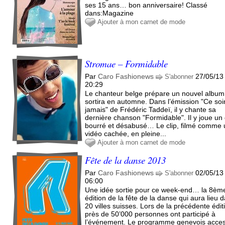
ses 15 ans… bon anniversaire! Classé
dans:Magazine
Ajouter à mon carnet de mode
Stromae – Formidable
Par
Caro Fashionews
27/05/13
S'abonner
20:29
Le chanteur belge prépare un nouvel album
sortira en automne. Dans l’émission "Ce soi
jamais" de Frédéric Taddeï, il y chante sa
dernière chanson "Formidable". Il y joue un
bourré et désabusé… Le clip, filmé comme
vidéo cachée, en pleine...
Ajouter à mon carnet de mode
Fête de la danse 2013
Par
Caro Fashionews
02/05/13
S'abonner
06:00
Une idée sortie pour ce week-end… la 8èm
édition de la fête de la danse qui aura lieu 
20 villes suisses. Lors de la précédente édit
près de 50’000 personnes ont participé à
l’événement. Le programme genevois acces