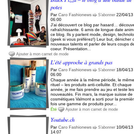
potes
Par
Caro Fashionews
22/04/13
S'abonner
06:00
J’ai découvert ce blog par hasard… découv
rafraîchissante. 6 amis de longue date anim
ce blog. Ils y parlent mode, design, technol
(geek si vous préférez!) Leur but, dénicher 
nouveaux talents et parler de leurs coups d
coeur. Présentation...
Ajouter à mon carnet de mode
L’été approche à grands pas
Par
Caro Fashionews
18/04/13
S'abonner
06:00
Chaque année à la même période, le mêm
rituel – les produits anti-cellulite. Et chaque
année, je me fais prendre au jeu et teste le
nouveautés. Fin mars, la marque suisse de
cosmétiques Valmont a sorti pour la premiè
fois une gamme de produits pour...
Été
Ajouter à mon carnet de mode
Youtube.ch
Par
Caro Fashionews
10/04/13
S'abonner
14:07