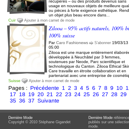
récupérés – ou des produits devenus sans
usage en nouveaux objets de meilleure qual
ou pièces à forte exigence esthétique. Ren
un objet plus beau encore dans...
Cuir
Ajouter à mon carnet de mode
Zilooa – 95% actifs naturels, 100% b
100% suisse
Par
Caro Fashionews
19/03/13
S'abonner
05:00
Zilooa est une marque entièrement élaboré
développée à Neuchâtel par 3 femmes,
soutenues par Neode, Parc scientifique et
technologique du Canton. Zilooa Ethical Ski
Care travaille en étroite collaboration et en
partenariat avec une entreprise de cosmétiq
Suisse
Ajouter à mon carnet de mode
Pages :
Précédente
1
2
3
4
5
6
7
8
9
10
1
17
18
19
20
21
22
23
24
25
26
27
28
29
35
36
37
Suivante
Dernière Mode
Dernière Mode
référence 
Copyright © 2010 Stéphane Gigandet
publiés sur une sélectio
mode.