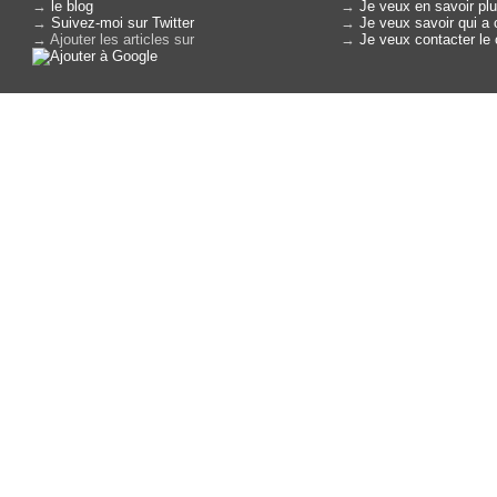
→
le blog
→
Je veux en savoir plu
→
Suivez-moi sur Twitter
→
Je veux savoir qui a 
→ Ajouter les articles sur
→
Je veux contacter le 