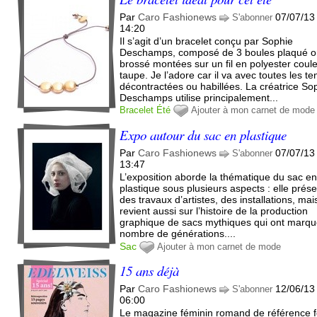
Par
Caro Fashionews
07/07/13
S'abonner
14:20
Il s’agit d’un bracelet conçu par Sophie
Deschamps, composé de 3 boules plaqué o
brossé montées sur un fil en polyester coul
taupe. Je l’adore car il va avec toutes les t
décontractées ou habillées. La créatrice So
Deschamps utilise principalement...
Bracelet
Été
Ajouter à mon carnet de mode
Expo autour du sac en plastique
Par
Caro Fashionews
07/07/13
S'abonner
13:47
L’exposition aborde la thématique du sac e
plastique sous plusieurs aspects : elle prés
des travaux d’artistes, des installations, mai
revient aussi sur l’histoire de la production
graphique de sacs mythiques qui ont marq
nombre de générations....
Sac
Ajouter à mon carnet de mode
15 ans déjà
Par
Caro Fashionews
12/06/13
S'abonner
06:00
Le magazine féminin romand de référence f