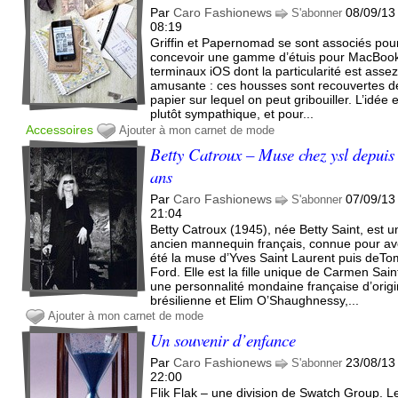
Par
Caro Fashionews
08/09/13
S'abonner
08:19
Griffin et Papernomad se sont associés pou
concevoir une gamme d’étuis pour MacBook
terminaux iOS dont la particularité est asse
amusante : ces housses sont recouvertes d
papier sur lequel on peut gribouiller. L’idée 
plutôt sympathique, et pour...
Accessoires
Ajouter à mon carnet de mode
Betty Catroux – Muse chez ysl depuis
ans
Par
Caro Fashionews
07/09/13
S'abonner
21:04
Betty Catroux (1945), née Betty Saint, est u
ancien mannequin français, connue pour av
été la muse d’Yves Saint Laurent puis deTo
Ford. Elle est la fille unique de Carmen Sain
une personnalité mondaine française d’orig
brésilienne et Elim O’Shaughnessy,...
Ajouter à mon carnet de mode
Un souvenir d’enfance
Par
Caro Fashionews
23/08/13
S'abonner
22:00
Flik Flak – une division de Swatch Group. L