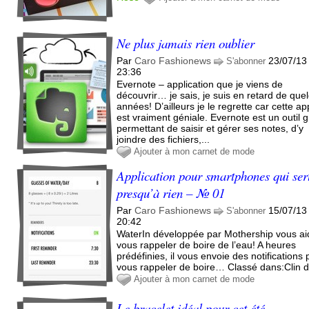
Ne plus jamais rien oublier
Par
Caro Fashionews
23/07/13
S'abonner
23:36
Evernote – application que je viens de
découvrir… je sais, je suis en retard de que
années! D’ailleurs je le regrette car cette app
est vraiment géniale. Evernote est un outil g
permettant de saisir et gérer ses notes, d’y
joindre des fichiers,...
Ajouter à mon carnet de mode
Application pour smartphones qui ser
presqu’à rien – № 01
Par
Caro Fashionews
15/07/13
S'abonner
20:42
WaterIn développée par Mothership vous ai
vous rappeler de boire de l’eau! A heures
prédéfinies, il vous envoie des notifications
vous rappeler de boire… Classé dans:Clin d'
Ajouter à mon carnet de mode
Le bracelet idéal pour cet été