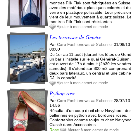
montres Flik Flak sont fabriquées en Suisse
avec des matériaux plastiques colorés et du
verre en plastique polissable. Leur précisio
vient de leur mouvement à quartz suisse. L
montres Flik Flak sont résistantes...
Ajouter à mon carnet de mode
Les terrasses de Genève
Par
Caro Fashionews
01/08/13
S'abonner
08:00
Du 1er au 11 août (durant les fêtes de Genè
un bar s’installe sur le quai Général-Guisan. 
est ouvert de 17h à minuit (2h30 les vendred
samedis). Il s’étend sur 800 m2 comprenan
deux bars latéraux, un central et une cabin
DJ, la capacité...
Ajouter à mon carnet de mode
Python rose
Par
Caro Fashionews
28/07/13
S'abonner
14:56
Résultat d’un coup d’œil chez Navyboot: de
ballerines en python avec bordures roses.
Confortables comme toujours chez Navyboo
Classé dans:Accessoires
Rose
Ajouter à mon carnet de mode