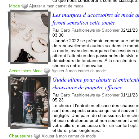
ce que nous considérons comme classique..
Mode
Ajouter à mon carnet de mode
Les marques d’accessoires de mode q
feront sensation cette année
Par
Caro Fashionews
02/11/23
S'abonner
03:30
L’année 2022 se présente comme une péri
de renouvellement audacieux dans le mond
la mode, avec des marques d’accessoires q
attirent l’attention des passionnés de style e
dénicheurs de tendances. À la croisée des
chemins entre l’innovation...
Accessoires
Mode
Ajouter à mon carnet de mode
Guide ultime pour choisir et entreteni
chaussures de manière efficace
Par
Caro Fashionews
01/11/23
S'abonner
05:23
Le choix et l’entretien efficace des chaussu
sont des aspects cruciaux qui sont souvent
négligés. Une paire de chaussures bien cho
et bien entretenue peut non seulement amél
votre allure, mais aussi offrir un confort opt
et durer plus longtemps....
Chaussures
Ajouter à mon carnet de mode