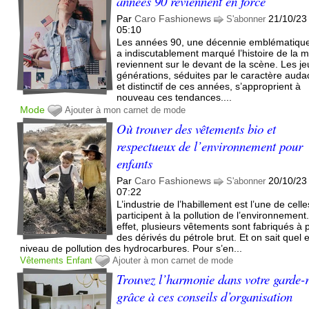
années 90 reviennent en force
Par
Caro Fashionews
21/10/23
S'abonner
05:10
Les années 90, une décennie emblématique
a indiscutablement marqué l’histoire de la 
reviennent sur le devant de la scène. Les j
générations, séduites par le caractère auda
et distinctif de ces années, s’approprient à
nouveau ces tendances....
Mode
Ajouter à mon carnet de mode
Où trouver des vêtements bio et
respectueux de l’environnement pour
enfants
Par
Caro Fashionews
20/10/23
S'abonner
07:22
L’industrie de l’habillement est l’une de celle
participent à la pollution de l’environnement
effet, plusieurs vêtements sont fabriqués à p
des dérivés du pétrole brut. Et on sait quel e
niveau de pollution des hydrocarbures. Pour s’en...
Vêtements
Enfant
Ajouter à mon carnet de mode
Trouvez l’harmonie dans votre garde-
grâce à ces conseils d’organisation