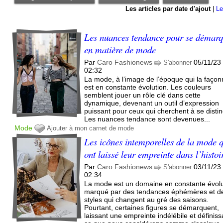
Les articles par date d'ajout
|
Le
Les nuances tendance pour se démar
en matière de mode
Par
Caro Fashionews
05/11/23
S'abonner
02:32
La mode, à l’image de l’époque qui la façon
est en constante évolution. Les couleurs
semblent jouer un rôle clé dans cette
dynamique, devenant un outil d’expression
puissant pour ceux qui cherchent à se distin
Les nuances tendance sont devenues...
Mode
Ajouter à mon carnet de mode
Les icônes intemporelles de la mode 
ont laissé leur empreinte dans l’histoi
Par
Caro Fashionews
03/11/23
S'abonner
02:34
La mode est un domaine en constante évolu
marqué par des tendances éphémères et d
styles qui changent au gré des saisons.
Pourtant, certaines figures se démarquent,
laissant une empreinte indélébile et définiss