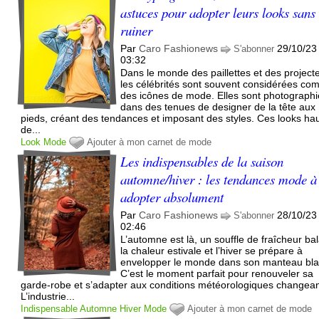
astuces pour adopter leurs looks sans
ruiner
Par
Caro Fashionews
29/10/23
S'abonner
03:32
Dans le monde des paillettes et des project
les célébrités sont souvent considérées c
des icônes de mode. Elles sont photograph
dans des tenues de designer de la tête aux
pieds, créant des tendances et imposant des styles. Ces looks ha
de...
Look
Mode
Ajouter à mon carnet de mode
Les indispensables de la saison
automne/hiver : les tendances mode à
adopter absolument
Par
Caro Fashionews
28/10/23
S'abonner
02:46
L’automne est là, un souffle de fraîcheur ba
la chaleur estivale et l’hiver se prépare à
envelopper le monde dans son manteau bla
C’est le moment parfait pour renouveler sa
garde-robe et s’adapter aux conditions météorologiques changean
L’industrie...
Indispensable
Automne
Hiver
Mode
Ajouter à mon carnet de mode