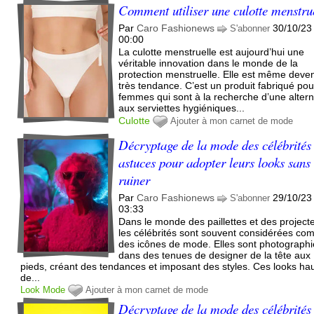
Comment utiliser une culotte menstru
Par
Caro Fashionews
30/10/23
S'abonner
00:00
La culotte menstruelle est aujourd’hui une
véritable innovation dans le monde de la
protection menstruelle. Elle est même deve
très tendance. C’est un produit fabriqué pou
femmes qui sont à la recherche d’une altern
aux serviettes hygiéniques...
Culotte
Ajouter à mon carnet de mode
Décryptage de la mode des célébrités 
astuces pour adopter leurs looks sans
ruiner
Par
Caro Fashionews
29/10/23
S'abonner
03:33
Dans le monde des paillettes et des project
les célébrités sont souvent considérées c
des icônes de mode. Elles sont photograph
dans des tenues de designer de la tête aux
pieds, créant des tendances et imposant des styles. Ces looks ha
de...
Look
Mode
Ajouter à mon carnet de mode
Décryptage de la mode des célébrités 