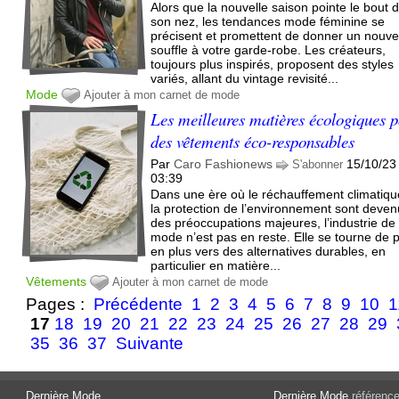
Alors que la nouvelle saison pointe le bout 
son nez, les tendances mode féminine se
précisent et promettent de donner un nouv
souffle à votre garde-robe. Les créateurs,
toujours plus inspirés, proposent des styles
variés, allant du vintage revisité...
Mode
Ajouter à mon carnet de mode
Les meilleures matières écologiques 
des vêtements éco-responsables
Par
Caro Fashionews
15/10/23
S'abonner
03:39
Dans une ère où le réchauffement climatiqu
la protection de l’environnement sont deve
des préoccupations majeures, l’industrie de 
mode n’est pas en reste. Elle se tourne de 
en plus vers des alternatives durables, en
particulier en matière...
Vêtements
Ajouter à mon carnet de mode
Pages :
Précédente
1
2
3
4
5
6
7
8
9
10
1
17
18
19
20
21
22
23
24
25
26
27
28
29
35
36
37
Suivante
Dernière Mode
Dernière Mode
référence 