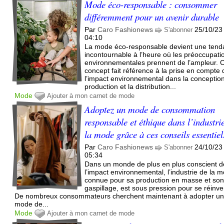
Mode éco-responsable : consommer
différemment pour un avenir durable
Par
Caro Fashionews
25/10/23
S'abonner
04:10
La mode éco-responsable devient une ten
incontournable à l’heure où les préoccupati
environnementales prennent de l’ampleur. 
concept fait référence à la prise en compte 
l’impact environnemental dans la conception
production et la distribution...
Mode
Ajouter à mon carnet de mode
Adoptez un mode de consommation
responsable et éthique dans l’industri
la mode grâce à ces conseils essentiel
Par
Caro Fashionews
24/10/23
S'abonner
05:34
Dans un monde de plus en plus conscient d
l’impact environnemental, l’industrie de la 
connue pour sa production en masse et so
gaspillage, est sous pression pour se réinve
De nombreux consommateurs cherchent maintenant à adopter u
mode de...
Mode
Ajouter à mon carnet de mode