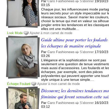
Par
Caro Fashionews
19/10/23
S'abonner
03:15
Chaque jour, les influenceuses mode parta
leurs secrets pour un style impeccable sur l
réseaux sociaux. Savoir marier les couleurs
choisir la tenue qui met en valeur sa silhoue
jongler entre les tendances et les classiques
elles ont une multitude...
Look
Mode
Ajouter à mon carnet de mode
Guide ultime pour porter les foulards 
les écharpes de manière originale
Par
Caro Fashionews
17/10/23
S'abonner
03:26
L’élégance et la sophistication ne sont pas
seulement une question de tenue vestimenta
mais aussi d’accessoires. Les foulards et le
écharpes, par exemple, sont des pièces
polyvalentes qui peuvent apporter une touc
style unique à une tenue simple....
Écharpe
Foulard
Ajouter à mon carnet de mode
Découvrez les dernières tendances m
féminine qui feront sensation cette sa
Par
Caro Fashionews
16/10/23
S'abonner
03:12