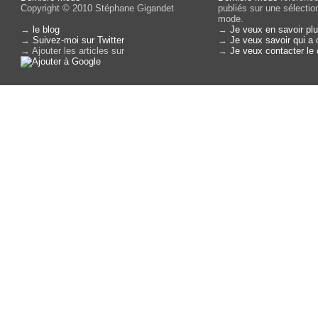
Copyright © 2010 Stéphane Gigandet
publiés sur une sélectio
mode.
→
le blog
→
Je veux en savoir plu
→
Suivez-moi sur Twitter
→
Je veux savoir qui a 
→ Ajouter les articles sur
→
Je veux contacter le 