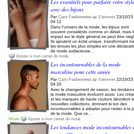
Les essentiels pour parfaire votre styl
avec des bijoux
Par
Caro Fashionews
23/10/23
S'abonner
04:12
Dans l’univers de la mode, les bijoux sont
souvent considérés comme un détail, mais l
impact sur le style général ne peut être négl
Ils ajoutent un éclat unique, transformant 
les tenues les plus simples en une déclarati
de mode audacieuse....
Ajouter à mon carnet de mode
Les incontournables de la mode
masculine pour cette année
Par
Caro Fashionews
22/10/23
S'abonner
04:20
Avec le changement de saison, les tendanc
la mode masculine évoluent aussi. Les créa
et les marques de haute couture dévoilent l
nouvelles collections, donnant le ton des
incontournables à adopter pour rester à la p
de la mode. Que ce...
Mode
Ajouter à mon carnet de mode
Les tendances mode incontournables 