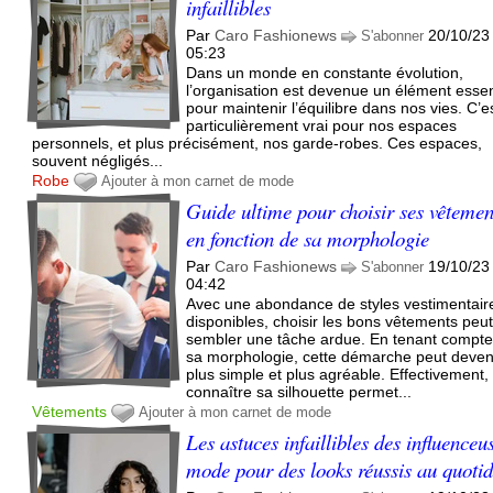
infaillibles
Par
Caro Fashionews
20/10/23
S'abonner
05:23
Dans un monde en constante évolution,
l’organisation est devenue un élément essen
pour maintenir l’équilibre dans nos vies. C’e
particulièrement vrai pour nos espaces
personnels, et plus précisément, nos garde-robes. Ces espaces,
souvent négligés...
Robe
Ajouter à mon carnet de mode
Guide ultime pour choisir ses vêtemen
en fonction de sa morphologie
Par
Caro Fashionews
19/10/23
S'abonner
04:42
Avec une abondance de styles vestimentair
disponibles, choisir les bons vêtements peu
sembler une tâche ardue. En tenant compt
sa morphologie, cette démarche peut deven
plus simple et plus agréable. Effectivement,
connaître sa silhouette permet...
Vêtements
Ajouter à mon carnet de mode
Les astuces infaillibles des influenceu
mode pour des looks réussis au quotid