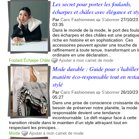
Les secret pour porter les foulards,
écharpes et châles avec élégance et st
Par
Caro Fashionews
27/10/23
S'abonner
03:35
Dans le monde de la mode, le port des foul
des écharpes et des châles est une pratiqu
riche en histoire et en sophistication. Ces
accessoires peuvent ajouter une touche de
raffinement à toute tenue, transformant un 
ordinaire en une déclaration...
Foulard
Écharpe
Châle
Ajouter à mon carnet de mode
Mode durable : Guide pour s’habiller
manière éco-responsable tout en resta
stylé
Par
Caro Fashionews
26/10/23
S'abonner
05:27
Dans une prise de conscience croissante d
besoin de préserver notre planète, la mode
responsable devient une tendance
incontournable. Le défi majeur face à cette
transition réside dans le maintien d’un style attrayant tout en
respectant les principes...
Mode
Ajouter à mon carnet de mode