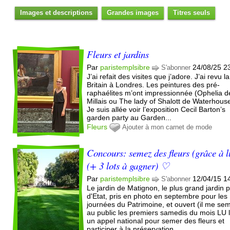
Images et descriptions
Grandes images
Titres seuls
Fleurs et jardins
Par
paristemplsibre
24/08/25 2
S'abonner
J’ai refait des visites que j’adore. J’ai revu l
Britain à Londres. Les peintures des pré-
raphaélites m’ont impressionnée (Ophelia d
Millais ou The lady of Shalott de Waterhou
Je suis allée voir l’exposition Cecil Barton’s
garden party au Garden...
Fleurs
Ajouter à mon carnet de mode
Concours: semez des fleurs (grâce à l
(+ 3 lots à gagner) ♡
Par
paristemplsibre
12/04/15 1
S'abonner
Le jardin de Matignon, le plus grand jardin p
d'Etat, pris en photo en septembre pour les
journées du Patrimoine, et ouvert (il me se
au public les premiers samedis du mois LU 
un appel national pour semer des fleurs et
participer à la préservation...