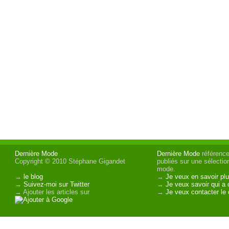
Dernière Mode
Dernière Mode
référence 
Copyright © 2010 Stéphane Gigandet
publiés sur une sélectio
mode.
→
le blog
→
Je veux en savoir plu
→
Suivez-moi sur Twitter
→
Je veux savoir qui a 
→ Ajouter les articles sur
→
Je veux contacter le 