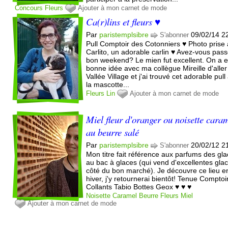
Concours
Fleurs
Ajouter à mon carnet de mode
Ca(r)lins et fleurs ♥
Par
paristemplsibre
09/02/14 2
S'abonner
Pull Comptoir des Cotonniers ♥ Photo prise
Carlito, un adorable carlin ♥ Avez-vous pas
bon weekend? Le mien fut excellent. On a e
bonne idée avec ma collègue Mireille d'aller
Vallée Village et j'ai trouvé cet adorable pull
la mascotte...
Fleurs
Lin
Ajouter à mon carnet de mode
Miel fleur d'oranger ou noisette cara
au beurre salé
Par
paristemplsibre
20/02/12 2
S'abonner
Mon titre fait référence aux parfums des gl
au bac à glaces (qui vend d'excellentes gla
côté du bon marché). Je découvre ce lieu e
hiver, j'y retournerai bientôt! Tenue Comptoi
Collants Tabio Bottes Geox ♥ ♥ ♥
Noisette
Caramel
Beurre
Fleurs
Miel
Ajouter à mon carnet de mode