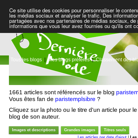
Ce site utilise des cookies pour personnaliser le conten
les médias sociaux et analyser le trafic. Des information
partagées avec nos partenaires de médias sociaux, de pu
informations que vous leur avez fournies ou qu'ils ont c
Tous les blogs
|
Mes blogs préférés
|
Classement des bl
1661 articles sont référencés sur le blog
paristem
Vous êtes fan de
paristemplsibre
?
Cliquez sur la photo ou le titre d'un article pour le 
blog de son auteur.
Images et descriptions
Grandes images
Titres seuls
Les articles par date d'ajout
|
Les 