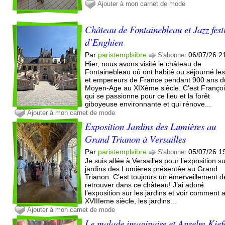
Ajouter à mon carnet de mode
Château de Fontainebleau et Jazz fest
d’Enghien
Par
paristemplsibre
06/07/26 2
S'abonner
Hier, nous avons visité le château de
Fontainebleau où ont habité ou séjourné les
et empereurs de France pendant 900 ans d
Moyen-Age au XIXème siècle. C’est Françoi
qui se passionne pour ce lieu et la forêt
giboyeuse environnante et qui rénove...
Ajouter à mon carnet de mode
Exposition Jardins des Lumières au
Grand Trianon à Versailles
Par
paristemplsibre
05/07/26 1
S'abonner
Je suis allée à Versailles pour l’exposition su
jardins des Lumières présentée au Grand
Trianon. C’est toujours un émerveillement d
retrouver dans ce château! J’ai adoré
l’exposition sur les jardins et voir comment 
XVIIIeme siècle, les jardins...
Ajouter à mon carnet de mode
Le malade imaginaire et Anselm Kief