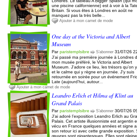
Londres. Le tableau A Bigger Splash (qui m
une piscine californienne) est à voir à la Tat
Britain. Si vous êtes à Londres en août ne
manquez pas la très belle...
Ajouter à mon carnet de mode
One day at the Victoria and Albert
Museum
Par
paristemplsibre
31/07/26 2
S'abonner
J’ai passé ma première journée à Londres 
mon musée préféré, le Victoria and Albert
Museum. J’adore ce lieu, les trésors qu’on y
et le calme qui y règne en journée. J’y suis
retournée en soirée pour un événement Fri
Late (aujourd’hui, autour...
Ajouter à mon carnet de mode
Leandro Erlich et Hilma af Klint au
Grand Palais
Par
paristemplsibre
30/07/26 0
S'abonner
J’ai adoré l’exposition Leandro Erlich au Gr
Palais. Cet artiste illusionniste est argentin et
vécu en France quelques années et signe a
son retour ici avec cette grande exposition.
œuvres sont gigantesques. Elles sont plein