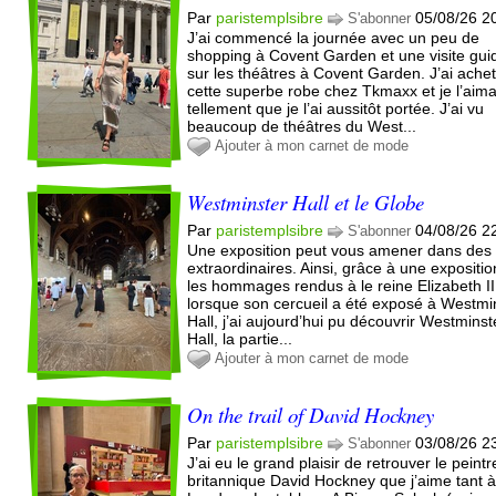
Par
paristemplsibre
05/08/26 2
S'abonner
J’ai commencé la journée avec un peu de
shopping à Covent Garden et une visite gui
sur les théâtres à Covent Garden. J’ai ache
cette superbe robe chez Tkmaxx et je l’aima
tellement que je l’ai aussitôt portée. J’ai vu
beaucoup de théâtres du West...
Ajouter à mon carnet de mode
Westminster Hall et le Globe
Par
paristemplsibre
04/08/26 2
S'abonner
Une exposition peut vous amener dans des 
extraordinaires. Ainsi, grâce à une expositio
les hommages rendus à le reine Elizabeth II
lorsque son cercueil a été exposé à Westmi
Hall, j’ai aujourd’hui pu découvrir Westminst
Hall, la partie...
Ajouter à mon carnet de mode
On the trail of David Hockney
Par
paristemplsibre
03/08/26 2
S'abonner
J’ai eu le grand plaisir de retrouver le peintr
britannique David Hockney que j’aime tant 