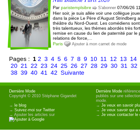
Par
paristemplsibre
07/06/26 1
S'abonner
Hier soir, je suis allée voir une collègue joue
dans la pièce Le Père d’August Strindberg 
théâtre du Nord-Ouest. Les comédiens sont
très talentueux, les thèmes abordés très for
remise en cause du lien de paternité par le 
relations de force,...
Paris
Ajouter à mon carnet de mode
Pages :
1
2
3
4
5
6
7
8
9
10
11
12
13
14
20
21
22
23
24
25
26
27
28
29
30
31
32
38
39
40
41
42
Suivante
Dernière Mode
Dernière Mode
référence 
Copyright © 2010 Stéphane Gigandet
publiés sur une sélectio
mode.
→
le blog
→
Je veux en savoir plu
→
Suivez-moi sur Twitter
→
Je veux savoir qui a 
→ Ajouter les articles sur
→
Je veux contacter le 