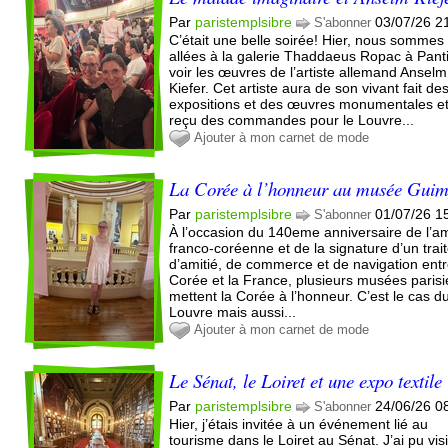
Par
paristemplsibre
03/07/26 2
S'abonner
C’était une belle soirée! Hier, nous sommes
allées à la galerie Thaddaeus Ropac à Pant
voir les œuvres de l’artiste allemand Anselm
Kiefer. Cet artiste aura de son vivant fait de
expositions et des œuvres monumentales e
reçu des commandes pour le Louvre...
Ajouter à mon carnet de mode
La Corée à l’honneur au musée Guim
Par
paristemplsibre
01/07/26 1
S'abonner
À l’occasion du 140eme anniversaire de l’am
franco-coréenne et de la signature d’un trai
d’amitié, de commerce et de navigation entr
Corée et la France, plusieurs musées paris
mettent la Corée à l’honneur. C’est le cas d
Louvre mais aussi...
Ajouter à mon carnet de mode
Le Sénat, le Loiret et une expo textile
Par
paristemplsibre
24/06/26 0
S'abonner
Hier, j’étais invitée à un événement lié au
tourisme dans le Loiret au Sénat. J’ai pu visi