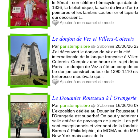
le Sénat - son célèbre hémicycle qui date d
1836, la bibliothèque, la salle du livre d’or (
peintures et les lambris couleur or et lapis-la
qui décoraient...
Ajouter à mon carnet de mode
Le donjon de Vez et Villers-Coterets
Par
paristemplsibre
20/06/26 2
S'abonner
J’ai découvert le donjon de Vez et la cité
internationale de la langue française à Viller
Coterets. Comptez une heure de trajet depu
Paris. Le donjon de Vez a été un coup de c
Le donjon construit autour de 1390-1410 es
forteresse médiévale qui...
Ajouter à mon carnet de mode
Le Douanier Rousseau à l’Orangerie
Par
paristemplsibre
16/06/26 0
S'abonner
L’exposition dédiée au Douanier Rousseau 
l’Orangerie est superbe! On peut y admirer
salle entière de paysages de jungle. Les prê
sont exceptionnels et viennent de la fondati
Barnes à Philadelphie, du MOMA ou du ME
New York mais aussi de la...