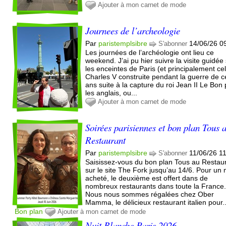
Ajouter à mon carnet de mode
Journees de l’archeologie
Par
paristemplsibre
14/06/26 0
S'abonner
Les journées de l’archéologie ont lieu ce
weekend. J’ai pu hier suivre la visite guidée
les enceintes de Paris (et principalement ce
Charles V construite pendant la guerre de c
ans suite à la capture du roi Jean II Le Bon 
les anglais, ou...
Ajouter à mon carnet de mode
Soirées parisiennes et bon plan Tous 
Restaurant
Par
paristemplsibre
11/06/26 1
S'abonner
Saisissez-vous du bon plan Tous au Restau
sur le site The Fork jusqu’au 14/6. Pour un
acheté, le deuxième est offert dans de
nombreux restaurants dans toute la France
Nous nous sommes régalées chez Ober
Mamma, le délicieux restaurant italien pour..
Bon plan
Ajouter à mon carnet de mode
Nuit Blanche Paris 2026