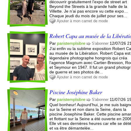
découvrir gratuitement l’expo de street art
Beyond the Streets à la grande halle de la
Villette. Je n’ai pas encore vu cette expo…
Chaque jeudi du mois de juillet pour ses...
Ajouter à mon carnet de mode
Robert Capa au musée de la Libérati
Par
paristemplsibre
12/07/26 2
S'abonner
J’ai enfin vu la sublime exposition Robert C
au musée de la Libération. Robert Capa est
légendaire photographe hongrois qui créa
l’agence Magnum avec Cartier-Bresson, Ro
et Seymour en 1947. Il fut un grand photog
de guerre et ses photos de...
Ajouter à mon carnet de mode
Piscine Joséphine Baker
Par
paristemplsibre
11/07/26 1
S'abonner
Quel bonheur! Aujourd’hui, je me suis baig
sur la Seine et non dans la Seine, dans la
piscine Josephine Baker. Cette piscine ama
et flottant sur la Seine a été ouverte en 200
Elle vit ses dernières heures car elle se dét
et va être démantelée...