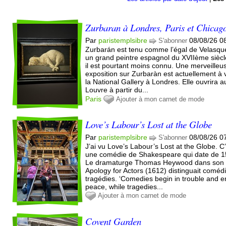
Zurbaran à Londres, Paris et Chicag
Par
paristemplsibre
08/08/26 0
S'abonner
Zurbarán est tenu comme l’égal de Velasqu
un grand peintre espagnol du XVIIème siècl
il est pourtant moins connu. Une merveilleu
exposition sur Zurbaràn est actuellement à v
la National Gallery à Londres. Elle ouvrira a
Louvre à partir du...
Paris
Ajouter à mon carnet de mode
Love’s Labour’s Lost at the Globe
Par
paristemplsibre
08/08/26 0
S'abonner
J’ai vu Love’s Labour’s Lost at the Globe. C
une comédie de Shakespeare qui date de 1
Le dramaturge Thomas Heywood dans son l
Apology for Actors (1612) distinguait comédi
tragédies. ‘Comedies begin in trouble and e
peace, while tragedies...
Ajouter à mon carnet de mode
Covent Garden