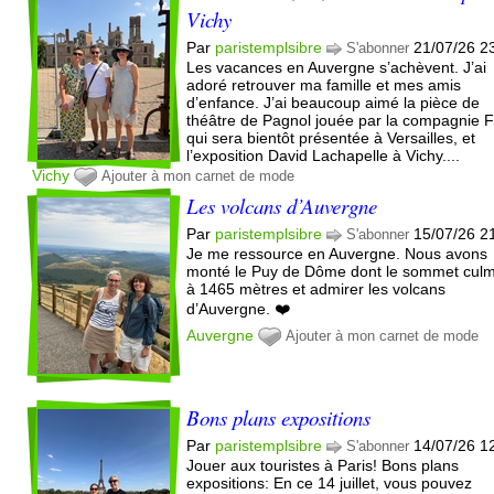
Vichy
Par
paristemplsibre
21/07/26 2
S'abonner
Les vacances en Auvergne s’achèvent. J’ai
adoré retrouver ma famille et mes amis
d’enfance. J’ai beaucoup aimé la pièce de
théâtre de Pagnol jouée par la compagnie 
qui sera bientôt présentée à Versailles, et
l’exposition David Lachapelle à Vichy....
Vichy
Ajouter à mon carnet de mode
Les volcans d’Auvergne
Par
paristemplsibre
15/07/26 2
S'abonner
Je me ressource en Auvergne. Nous avons
monté le Puy de Dôme dont le sommet cul
à 1465 mètres et admirer les volcans
d’Auvergne. ❤️
Auvergne
Ajouter à mon carnet de mode
Bons plans expositions
Par
paristemplsibre
14/07/26 1
S'abonner
Jouer aux touristes à Paris! Bons plans
expositions: En ce 14 juillet, vous pouvez