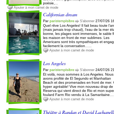
poésie,...
Ajouter à mon carnet de mode
Californian dream
Par
paristemplsibre
27/07/26 1
S'abonner
Quel rêve Los Angeles! Il fait beau toute l’a
(mais jamais trop chaud), l’eau de la mer éta
bonne, les plages sont immenses, le sable f
les maison en front de mer sublimes. Les
Americans sont très sympathiques et engag
facilement la conversation…...
Ajouter à mon carnet de mode
Los Angeles
Par
paristemplsibre
24/07/26 2
S'abonner
Et voilà, nous sommes à Los Angeles. Nous
avons profité de El Segundo et Manhattan
Beach et des promenades en front de mer. 
hyper agréable! Vive mon nouveau drap de
Reserva qui vient direct de Rio et mon supe
foulard Farm Rio vendu à La Samaritaine....
Ajouter à mon carnet de mode
Théâtre à Randan et David Lachapell