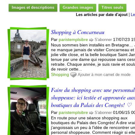
Images et descriptions
Grandes images
Titres seuls
Les articles par date d'ajout
|
Le
Shopping à Concarneau
Par
paristemplsibre
17/07/23 1
S'abonner
Nous sommes bien installés en Bretagne… 
ne manque jamais de visiter Concarneau et
jolie ville close, et la belle boutique Saint J
tenue par une dame qui repousse sans ces
retraite. Chaque année, je suis ravie et sou
de revoir cette...
Shopping
Ajouter à mon carnet de mode
Faire du shopping avec une personnal
shoppeuse: ici testée et approuvée au
boutiques du Palais des Congrès! ♡
Par
paristemplsibre
01/06/15 0
S'abonner
En route pour une séance shopping aux
boutiques du Palais des Congrès! A dire vrai
j'angoissais un peu à l'idée de rencontrer u
personal shoppeuse. Comment réagir si ell