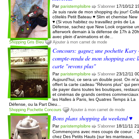
Par
paristemplsibre
17/10/12 1
S'abonner
Je suis ravie de mon shopping du jour! Coll
côtelés Petit Bateau ♥ Slim et chemise New
♥ (Si vous habitez ou travaillez près de La
Défense, sachez que New Look organise u
afterwork demain à la défense de 17h à 20
avec plein d'animations et de...
Shopping
Gris
Bleu
Ajouter à mon carnet de mode
Concours: gagnez une pochette Kary
compte-rendu de mon shopping avec l
carte "revons plus"
Par
paristemplsibre
23/12/11 0
S'abonner
Aujourd'hui, ce sera un double post. On m'a
offert la carte cadeau "Rêvons plus" qui pe
de payer dans toutes les boutiques, restaur
et cinémas de grands centres commerciaux 
les Halles à Paris, les Quatres Temps à La
Défense, ou la Part Dieu...
Shopping
Pochette
Concours
Ajouter à mon carnet de mode
Bons plans shopping du weekend ♥
Par
paristemplsibre
18/11/11 2
S'abonner
Commençons avec mes coups de coeur: - 
chez Des Petits Hauts (sur les manteaux,