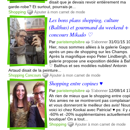
disait que je devais revoir entièrement ma
garde-robe? Et surtout, pourrais-je...
Shopping
Ajouter à mon carnet de mode
Les bons plans shopping, culture
(Balthus) et gourmand du weekend +
concours Mikado ♡
Par
paristemplsibre
31/01/15 1
S'abonner
Hier, nous sommes allées à la galerie Gago
après un peu de shopping sur les Champs.
Après la magnifique expo Peter Lindbergh, 
galerie propose une exposition dédiée à Bal
♡ Balthus et ses modèles nubiles! Antonin
Artaud disait de la peinture...
Shopping
Concours
Ajouter à mon carnet de mode
Shopping entre copines ♥
Par
paristemplsibre
12/08/14 1
S'abonner
Ah rien de mieux que le shopping entre cop
Vos amies ne se montreront pas complaisa
et vous donneront le meilleur des avis! Nou
voici ici chez Kookai avec Patricia! ♥ ps: il y 
-60% et -20% supplémentaires actuellemen
boutique! On a tout...
Shopping
Ajouter à mon carnet de mode