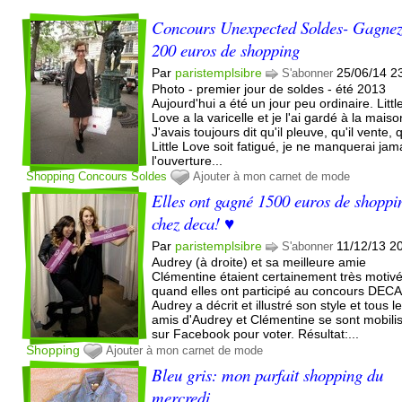
Concours Unexpected Soldes- Gagne
200 euros de shopping
Par
paristemplsibre
25/06/14 2
S'abonner
Photo - premier jour de soldes - été 2013
Aujourd'hui a été un jour peu ordinaire. Littl
Love a la varicelle et je l'ai gardé à la maiso
J'avais toujours dit qu'il pleuve, qu'il vente, 
Little Love soit fatigué, je ne manquerai jam
l'ouverture...
Shopping
Concours
Soldes
Ajouter à mon carnet de mode
Elles ont gagné 1500 euros de shoppi
chez deca! ♥
Par
paristemplsibre
11/12/13 2
S'abonner
Audrey (à droite) et sa meilleure amie
Clémentine étaient certainement très motiv
quand elles ont participé au concours DECA
Audrey a décrit et illustré son style et tous l
amis d'Audrey et Clémentine se sont mobili
sur Facebook pour voter. Résultat:...
Shopping
Ajouter à mon carnet de mode
Bleu gris: mon parfait shopping du
mercredi