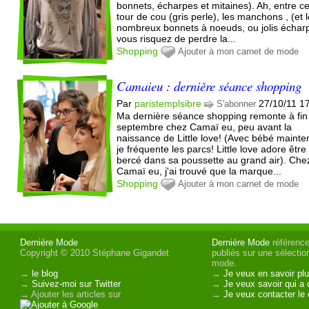
bonnets, écharpes et mitaines). Ah, entre ce 
tour de cou (gris perle), les manchons , (et 
nombreux bonnets à noeuds, ou jolis échar
vous risquez de perdre la...
Shopping
Ajouter à mon carnet de mode
Camaieu : dernière séance shopping
Par
paristemplsibre
27/10/11 1
S'abonner
Ma dernière séance shopping remonte à fin
septembre chez Camaï eu, peu avant la
naissance de Little love! (Avec bébé mainte
je fréquente les parcs! Little love adore être
bercé dans sa poussette au grand air). Che
Camaï eu, j'ai trouvé que la marque...
Shopping
Ajouter à mon carnet de mode
Dernière Mode
Dernière Mode
référence 
Copyright © 2010 Stéphane Gigandet
publiés sur une sélectio
mode.
→
le blog
→
Je veux en savoir plu
→
Suivez-moi sur Twitter
→
Je veux savoir qui a 
→ Ajouter les articles sur
→
Je veux contacter le 