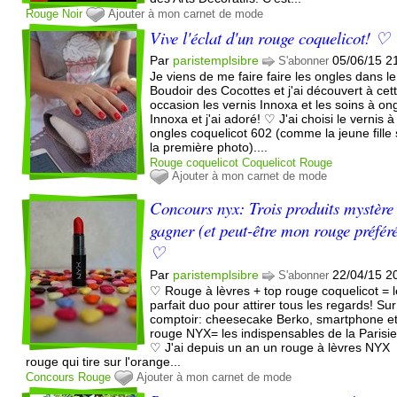
Rouge
Noir
Ajouter à mon carnet de mode
Vive l'éclat d'un rouge coquelicot! ♡
Par
paristemplsibre
05/06/15 2
S'abonner
Je viens de me faire faire les ongles dans le
Boudoir des Cocottes et j'ai découvert à cet
occasion les vernis Innoxa et les soins à on
Innoxa et j'ai adoré! ♡ J'ai choisi le vernis à
ongles coquelicot 602 (comme la jeune fille 
la première photo)....
Rouge coquelicot
Coquelicot
Rouge
Ajouter à mon carnet de mode
Concours nyx: Trois produits mystère
gagner (et peut-être mon rouge préféré
♡
Par
paristemplsibre
22/04/15 2
S'abonner
♡ Rouge à lèvres + top rouge coquelicot = l
parfait duo pour attirer tous les regards! Sur
comptoir: cheesecake Berko, smartphone e
rouge NYX= les indispensables de la Parisi
♡ J'ai depuis un an un rouge à lèvres NYX
rouge qui tire sur l'orange...
Concours
Rouge
Ajouter à mon carnet de mode