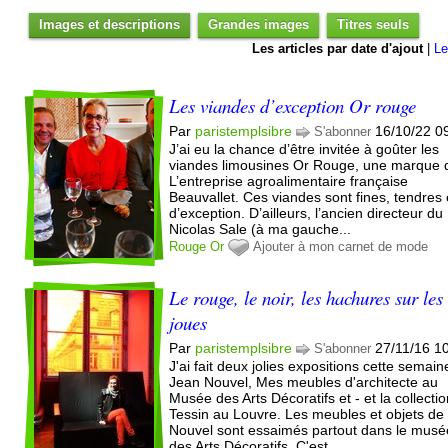
Images et descriptions
Grandes images
Titres seuls
Les articles par date d'ajout
|
Le
Les viandes d’exception Or rouge
Par
paristemplsibre
16/10/22 0
S'abonner
J’ai eu la chance d’être invitée à goûter les
viandes limousines Or Rouge, une marque 
L’entreprise agroalimentaire française
Beauvallet. Ces viandes sont fines, tendres 
d’exception. D’ailleurs, l’ancien directeur du 
Nicolas Sale (à ma gauche...
Rouge
Or
Ajouter à mon carnet de mode
Le rouge, le noir, les hachures sur les
joues
Par
paristemplsibre
27/11/16 1
S'abonner
J'ai fait deux jolies expositions cette semaine
Jean Nouvel, Mes meubles d'architecte au
Musée des Arts Décoratifs et - et la collecti
Tessin au Louvre. Les meubles et objets de
Nouvel sont essaimés partout dans le musé
des Arts Décoratifs. C'est...