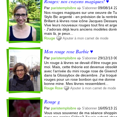
Rouges: nos crayons magiques! ♥
Par
paristemplsibre
09/08/14 2
S'abonner
Nos rouges magiques sur une oeuvre de Tu
Stylo Bic argenté - en prévision de la rentré
Brillant à lèvres rose icône Jacques Dessan
Vive leurs nouveaux rouges tout fins et arg
- J'adorais déjà leurs anciens modèles doré
mais là, je peux...
Rouge
Ajouter à mon carnet de mode
Mon rouge rose Barbie ♥
Par
paristemplsibre
29/12/13 0
S'abonner
Un rouge à lèvres se devait d'être rouge po
moi. Mais, cette théorie est devenue obsolè
avec l'arrivée du mini rouge rose de Givenc
dans la Glossybox de décembre. J'ai troqu
rouges pour un rose bonbon qui me donne
bonne mine. Mes lèvres ressemblent...
Rouge
Rose
Ajouter à mon carnet de mode
Rouge g
Par
paristemplsibre
16/05/13 2
S'abonner
Vous vous souvenez de ma séance shoppi
avec ma copine Céline? J'avais acheté che