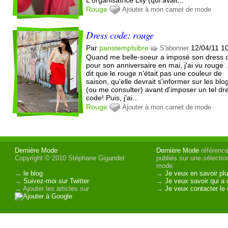
Rouge
Ajouter à mon carnet de mode
Dress code: rouge
Par
paristemplsibre
12/04/11 1
S'abonner
Quand me belle-soeur a imposé son dress 
pour son anniversaire en mai, j'ai vu rouge .
dit que le rouge n'était pas une couleur de
saison, qu'elle devrait s'informer sur les blo
(ou me consulter) avant d'imposer un tel dr
code! Puis, j'ai...
Rouge
Ajouter à mon carnet de mode
Dernière Mode
Dernière Mode
référence 
Copyright © 2010 Stéphane Gigandet
publiés sur une sélectio
mode.
→
le blog
→
Je veux en savoir plu
→
Suivez-moi sur Twitter
→
Je veux savoir qui a 
→ Ajouter les articles sur
→
Je veux contacter le 