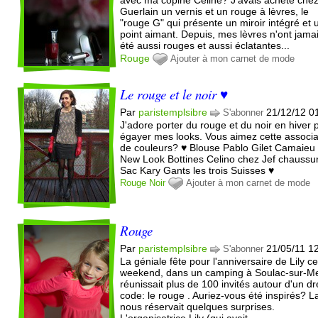
Guerlain un vernis et un rouge à lèvres, le
"rouge G" qui présente un miroir intégré et 
point aimant. Depuis, mes lèvres n'ont jama
été aussi rouges et aussi éclatantes...
Rouge
Ajouter à mon carnet de mode
Le rouge et le noir ♥
Par
paristemplsibre
21/12/12 0
S'abonner
J'adore porter du rouge et du noir en hiver 
égayer mes looks. Vous aimez cette associa
de couleurs? ♥ Blouse Pablo Gilet Camaieu
New Look Bottines Celino chez Jef chaussu
Sac Kary Gants les trois Suisses ♥
Rouge
Noir
Ajouter à mon carnet de mode
Rouge
Par
paristemplsibre
21/05/11 1
S'abonner
La géniale fête pour l'anniversaire de Lily c
weekend, dans un camping à Soulac-sur-Me
réunissait plus de 100 invités autour d'un d
code: le rouge . Auriez-vous été inspirés? L
nous réservait quelques surprises.
L'organisatrice Lily (qui avait...