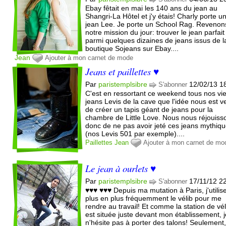
Ebay fêtait en mai les 140 ans du jean au
Shangri-La Hôtel et j'y étais! Charly porte u
jean Lee. Je porte un School Rag. Revenon
notre mission du jour: trouver le jean parfait
parmi quelques dizaines de jeans issus de l
boutique Sojeans sur Ebay....
Jean
Ajouter à mon carnet de mode
Jeans et paillettes ♥
Par
paristemplsibre
12/02/13 1
S'abonner
C'est en ressortant ce weekend tous nos vi
jeans Levis de la cave que l'idée nous est 
de créer un tapis géant de jeans pour la
chambre de Little Love. Nous nous réjouiss
donc de ne pas avoir jeté ces jeans mythiq
(nos Levis 501 par exemple)....
Paillettes
Jean
Ajouter à mon carnet de mo
Le jean à ourlets ♥
Par
paristemplsibre
17/11/12 2
S'abonner
♥♥♥ ♥♥♥ Depuis ma mutation à Paris, j'utilis
plus en plus fréquemment le vélib pour me
rendre au travail! Et comme la station de vél
est située juste devant mon établissement, 
n'hésite pas à porter des talons! Seulement,