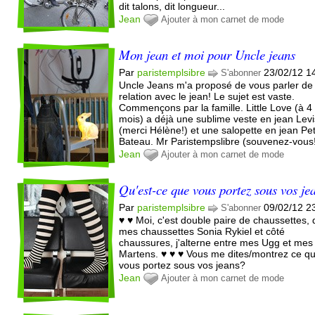
dit talons, dit longueur...
Jean
Ajouter à mon carnet de mode
Mon jean et moi pour Uncle jeans
Par
paristemplsibre
23/02/12 1
S'abonner
Uncle Jeans m'a proposé de vous parler d
relation avec le jean! Le sujet est vaste.
Commençons par la famille. Little Love (à 4
mois) a déjà une sublime veste en jean Levi
(merci Hélène!) et une salopette en jean Pet
Bateau. Mr Paristempslibre (souvenez-vous!)
Jean
Ajouter à mon carnet de mode
Qu'est-ce que vous portez sous vos je
Par
paristemplsibre
09/02/12 2
S'abonner
♥ ♥ Moi, c'est double paire de chaussettes, 
mes chaussettes Sonia Rykiel et côté
chaussures, j'alterne entre mes Ugg et mes
Martens. ♥ ♥ ♥ Vous me dites/montrez ce q
vous portez sous vos jeans?
Jean
Ajouter à mon carnet de mode