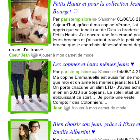
Petits Hauts et pour la collection Jea
Bourget ♡
Par
paristemplsibre
01/06/16 2
S'abonner
Aujourd'hui, grâce à ma copine Vérane, j'ai
appris que se tenait rue de Dieu la braderi
Petits Hauts. J'ai encore une fois craqué po
leurs broches et j'ai surtout trouvé le petit o
broche que je cherchais désespérément de
un an! J'ai trouvé...
Coeur
Jean
Ajouter à mon carnet de mode
Les copines et leurs mêmes jeans ♥
Par
paristemplsibre
04/06/14 2
S'abonner
Ma copine Emmanuelle est aussi fan de m
que moi et on aime les mêmes jeans: les L
On porte chacune un slim LTB - J'avais ache
mien en 2013 sur Sojeans. Le soleil était u
éblouissant ce soir!…. Je porte une veste
Comptoir des Cotonniers,...
Jean
Ajouter à mon carnet de mode
Bien choisir son jean, grâce à Ebay e
Emilie Albertini ♥
Par
paristemplsibre
04/06/13 2
S'abonner