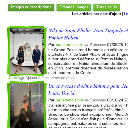
Images et descriptions
Grandes images
Titres seuls
Les articles par date d'ajout
|
Le
Niki de Saint Phalle, Jean Tinguely e
Pontus Hulten
Par
paristemplsibre
07/09/25 1
S'abonner
Le Grand Palais rend honneur au célèbre c
d’artistes Niki de Saint Phalle et Jean Tingue
à leur plus grand défenseur, Pontus Hulten,
conservateur du Nationalmuseum de Stock
en 1949, premier directeur du Musée nation
d’art moderne, le Centre...
Jean
Ajouter à mon carnet de mode
Un showcase d’Aime Simone pour Je
Louis David
Par
paristemplsibre
08/10/24 2
S'abonner
J’ai été invitée par Jean-Louis David à voir l
de mes chanteurs français préférés, Aimé
Simone. Le show était exceptionnel. Merci 
Jean-Louis David n’en finit plus d’innover. L
campagnes publicitaires sont sublimes, les
coupes et styles se renouvellent...