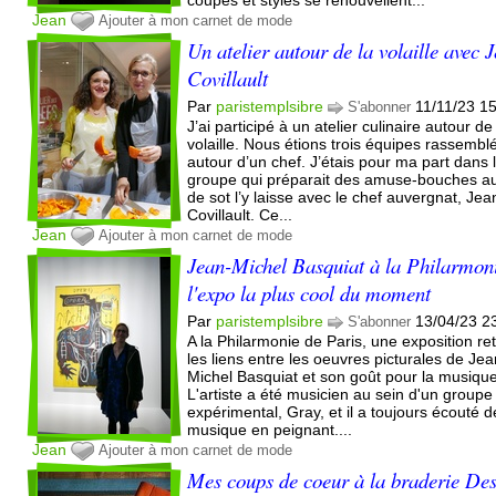
Jean
Ajouter à mon carnet de mode
Un atelier autour de la volaille avec 
Covillault
Par
paristemplsibre
11/11/23 1
S'abonner
J’ai participé à un atelier culinaire autour de
volaille. Nous étions trois équipes rassembl
autour d’un chef. J’étais pour ma part dans 
groupe qui préparait des amuse-bouches a
de sot l’y laisse avec le chef auvergnat, Jea
Covillault. Ce...
Jean
Ajouter à mon carnet de mode
Jean-Michel Basquiat à la Philarmoni
l'expo la plus cool du moment
Par
paristemplsibre
13/04/23 2
S'abonner
A la Philarmonie de Paris, une exposition re
les liens entre les oeuvres picturales de Jea
Michel Basquiat et son goût pour la musique
L'artiste a été musicien au sein d'un groupe
expérimental, Gray, et il a toujours écouté d
musique en peignant....
Jean
Ajouter à mon carnet de mode
Mes coups de coeur à la braderie De