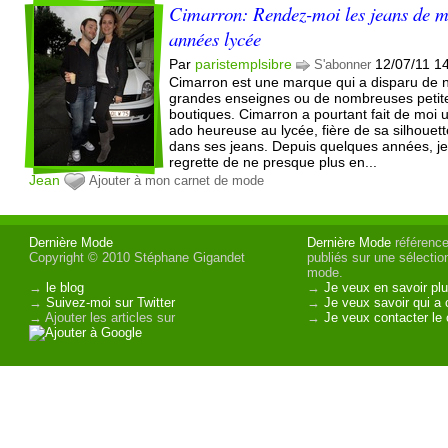
Cimarron: Rendez-moi les jeans de 
années lycée
Par
paristemplsibre
12/07/11 1
S'abonner
Cimarron est une marque qui a disparu de 
grandes enseignes ou de nombreuses petit
boutiques. Cimarron a pourtant fait de moi 
ado heureuse au lycée, fière de sa silhouet
dans ses jeans. Depuis quelques années, j
regrette de ne presque plus en...
Jean
Ajouter à mon carnet de mode
Dernière Mode
Dernière Mode
référence 
Copyright © 2010 Stéphane Gigandet
publiés sur une sélectio
mode.
→
le blog
→
Je veux en savoir plu
→
Suivez-moi sur Twitter
→
Je veux savoir qui a 
→ Ajouter les articles sur
→
Je veux contacter le 