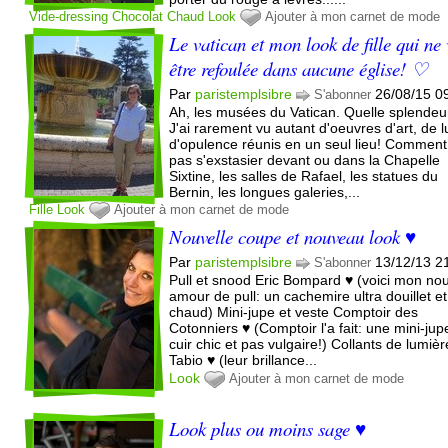
Vide-dressing
Chocolat
Chaud
Look
Ajouter à mon carnet de mode
Le vatican et mon look de fille qui ne 
être refoulée dans aucune église! ♡
Par
paristemplsibre
26/08/15 0
S'abonner
Ah, les musées du Vatican. Quelle splendeu
J'ai rarement vu autant d'oeuvres d'art, de l
d'opulence réunis en un seul lieu! Comment
pas s'exstasier devant ou dans la Chapelle
Sixtine, les salles de Rafael, les statues du
Bernin, les longues galeries,...
Fille
Look
Ajouter à mon carnet de mode
Nouvelle coupe et nouveau look ♥
Par
paristemplsibre
13/12/13 2
S'abonner
Pull et snood Eric Bompard ♥ (voici mon no
amour de pull: un cachemire ultra douillet et
chaud) Mini-jupe et veste Comptoir des
Cotonniers ♥ (Comptoir l'a fait: une mini-jup
cuir chic et pas vulgaire!) Collants de lumièr
Tabio ♥ (leur brillance...
Look
Ajouter à mon carnet de mode
Look plus ou moins sage ♥