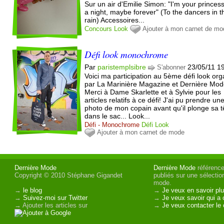
Sur un air d'Emilie Simon: "I'm your princess
a night, maybe forever" (To the dancers in t
rain) Accessoires...
Concours
Look
Ajouter à mon carnet de mo
Défi look monochrome
Par
paristemplsibre
23/05/11 1
S'abonner
Voici ma participation au 5ème défi look org
par La Marinière Magazine et Dernière Mod
Merci à Dame Skarlette et à Sylvie pour les
articles relatifs à ce défi! J'ai pu prendre un
photo de mon copain avant qu'il plonge sa t
dans le sac... Look...
Défi - Monochrome
Défi
Look
Ajouter à mon carnet de mode
Dernière Mode
Dernière Mode
référence 
Copyright © 2010 Stéphane Gigandet
publiés sur une sélectio
mode.
→
le blog
→
Je veux en savoir plu
→
Suivez-moi sur Twitter
→
Je veux savoir qui a 
→ Ajouter les articles sur
→
Je veux contacter le 