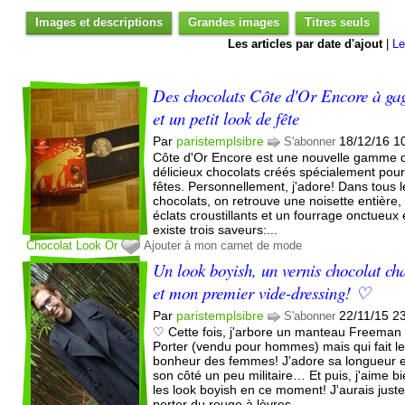
Images et descriptions
Grandes images
Titres seuls
Les articles par date d'ajout
|
Le
Des chocolats Côte d'Or Encore à ga
et un petit look de fête
Par
paristemplsibre
18/12/16 1
S'abonner
Côte d'Or Encore est une nouvelle gamme 
délicieux chocolats créés spécialement pour
fêtes. Personnellement, j'adore! Dans tous l
chocolats, on retrouve une noisette entière,
éclats croustillants et un fourrage onctueux e
existe trois saveurs:...
Chocolat
Look
Or
Ajouter à mon carnet de mode
Un look boyish, un vernis chocolat ch
et mon premier vide-dressing! ♡
Par
paristemplsibre
22/11/15 2
S'abonner
♡ Cette fois, j'arbore un manteau Freeman
Porter (vendu pour hommes) mais qui fait l
bonheur des femmes! J'adore sa longueur e
son côté un peu militaire… Et puis, j'aime b
les look boyish en ce moment! J'aurais just
porter du rouge à lèvres......