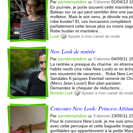
Par
paristemplsibre
01/04/13 1
S'abonner
En journée, je porte souvent cette marinière
Bateau sur ce qui peut sembler être une ju
molleton. Mais le soir venu, je dévoile ma jol
robe bustier! Et, ces mocassins complètent
parfaitement cette tenue plus ou moins sag
Robe bustier et marinière...
Look
Ajouter à mon carnet de mode
New Look de rentrée
Par
paristemplsibre
04/09/11 1
S'abonner
La rentrée a presque du charme: on étrenn
habits neufs (ma robe New Look) et on éc
ses souvenirs de vacances... Robe New Lo
Sandales K-jacques Eventail ramené de Ch
(Merci Jean-Louis!) Bon plan parisien:
Demandez le chéquier de réductions...
Rentrée
Look
Ajouter à mon carnet de mod
Concours New Look: Princess Attitu
Par
paristemplsibre
23/05/11 2
S'abonner
Pour le concours New Look, je me suis am
avec cette perruque et cette baguette magi
gonflables qui appartiennent à la petite Mar