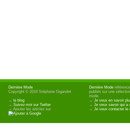
Dernière Mode
Dernière Mode
référence 
Copyright © 2010 Stéphane Gigandet
publiés sur une sélectio
mode.
→
le blog
→
Je veux en savoir plu
→
Suivez-moi sur Twitter
→
Je veux savoir qui a 
→ Ajouter les articles sur
→
Je veux contacter le 