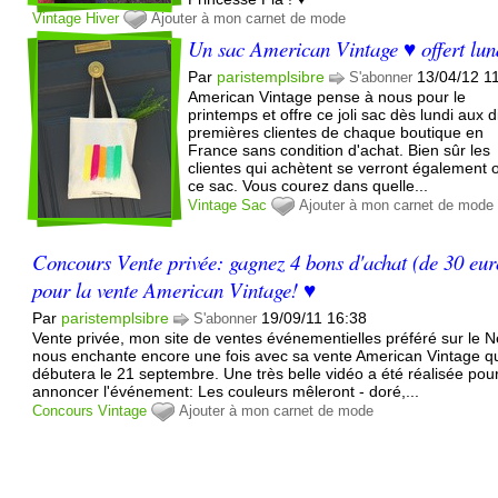
Vintage
Hiver
Ajouter à mon carnet de mode
Un sac American Vintage ♥ offert lun
Par
paristemplsibre
13/04/12 1
S'abonner
American Vintage pense à nous pour le
printemps et offre ce joli sac dès lundi aux d
premières clientes de chaque boutique en
France sans condition d'achat. Bien sûr les
clientes qui achètent se verront également of
ce sac. Vous courez dans quelle...
Vintage
Sac
Ajouter à mon carnet de mode
Concours Vente privée: gagnez 4 bons d'achat (de 30 eur
pour la vente American Vintage! ♥
Par
paristemplsibre
19/09/11 16:38
S'abonner
Vente privée, mon site de ventes événementielles préféré sur le N
nous enchante encore une fois avec sa vente American Vintage q
débutera le 21 septembre. Une très belle vidéo a été réalisée pou
annoncer l'événement: Les couleurs mêleront - doré,...
Concours
Vintage
Ajouter à mon carnet de mode