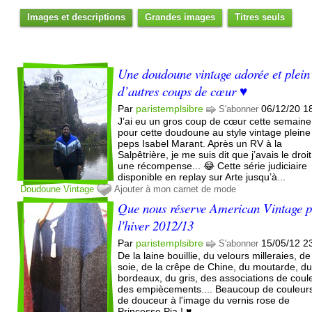
Images et descriptions
Grandes images
Titres seuls
Une doudoune vintage adorée et plein
d’autres coups de cœur ♥️
Par
paristemplsibre
06/12/20 1
S'abonner
J’ai eu un gros coup de cœur cette semaine
pour cette doudoune au style vintage pleine
peps Isabel Marant. Après un RV à la
Salpêtrière, je me suis dit que j’avais le droit
une récompense... 😂 Cette série judiciaire
disponible en replay sur Arte jusqu’à...
Doudoune
Vintage
Ajouter à mon carnet de mode
Que nous réserve American Vintage 
l'hiver 2012/13
Par
paristemplsibre
15/05/12 2
S'abonner
De la laine bouillie, du velours milleraies, de
soie, de la crêpe de Chine, du moutarde, d
bordeaux, du gris, des associations de coul
des empiècements.... Beaucoup de couleurs
de douceur à l'image du vernis rose de
Princesse Pia ! ♥