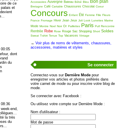
Bon plan
Auvergne
Bateau
Accessoires
Bébé
Bleu
toire de ce
Café
Chaussures
Chocolat
Bretagne
Cartable
Coeur
palais et
Concours
 devient
Été
Enfant
Femme
Fille
Fleurs
...
Hiver
Jean
Jeux
France
Fromage
Joli
Look
Lunettes
Marine
Paris
Mode
Or
Montre
Noel
Noir
Paillettes
Pull
Rencontre
Soldes
Robe
Rentrée
Rouge
Sac
Shopping
Rose
Short
Vacances
Sweat
T-shirt
Tenue
Top
Vintage
→
Voir plus de noms de vêtements, chaussures,
accessoires, matières et styles
 00:05
efour, dont
Grand
ardin du
Se connecter
es
on
Connectez-vous sur
Dernière Mode
pour
enregistrer vos articles et photos préférés dans
votre carnet de mode ou pour inscrire votre blog de
mode.
Se connecter avec Facebook :
 08:36
Ou utilisez votre compte sur Dernière Mode :
Le week-end,
Nom d'utilisateur :
 collègues…
té la très
oses du
Mot de passe
rs...