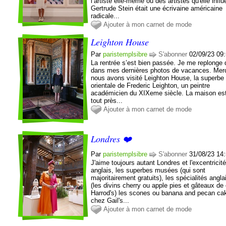
l’artiste elle-même ou des artistes qu'elle infl
Gertrude Stein était une écrivaine américaine
radicale...
Ajouter à mon carnet de mode
Leighton House
Par
paristemplsibre
S'abonner
02/09/23 09
La rentrée s’est bien passée. Je me replonge 
dans mes dernières photos de vacances. Merc
nous avons visité Leighton House, la superbe
orientale de Frederic Leighton, un peintre
académicien du XIXeme siècle. La maison est
tout près...
Ajouter à mon carnet de mode
Londres ❤️
Par
paristemplsibre
S'abonner
31/08/23 14
J'aime toujours autant Londres et l'excentricit
anglais, les superbes musées (qui sont
majoritairement gratuits), les spécialités angl
(les divins cherry ou apple pies et gâteaux de
Harrod's) les scones ou banana and pecan ca
chez Gail's...
Ajouter à mon carnet de mode