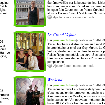
usqu’au
été émerveillée par la beauté du lieu. L'his
 1986
lieu commence sous Richelieu qui crée un 
ight.
le lègue à la Couronne. Le Palais-Cardinal
ement...
alors le Palais-Royal. C'est Anne d'Autriche
Ajouter à mon carnet de mode
Le Grand Vefour
Par
paristemplsibre
S'abonner
16/09/23
:06
J’ai eu la chance d’être invitée au Grand V
te à
le propriétaire et chef est Guy Martin. Le 
 créé
Vefour, idéalement situé dans le sublime j
tta . Le
Palais Royal me séduit toujours. Ses sall
igine,
Directoire ornées de peintures à l’inspirati
pompéienne,...
Ajouter à mon carnet de mode
Weekend
Par
paristemplsibre
S'abonner
10/09/23
J’ai repris le travail et changé de lycée. 
:03
c’est l’occasion de retrouver les anciens
ertrude
Avec ma collègue Mireille, nous avons visi
livres,
belle exposition “Art nouveau: métamorph
de
bijou, 1880-1914) à l’école des Arts Joaillie