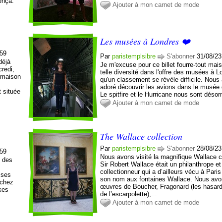
uença.
Ajouter à mon carnet de mode
Les musées à Londres ❤️
:59
Par
paristemplsibre
S'abonner
31/08/23
déjà
Je m'excuse pour ce billet fourre-tout mais
redi,
telle diversité dans l'offre des musées à 
 maison
qu'un classement se révèle difficile. Nous
adoré découvrir les avions dans le musée
 située
Le spitfire et le Hurricane nous sont désor
Ajouter à mon carnet de mode
The Wallace collection
Par
paristemplsibre
S'abonner
28/08/23
:59
Nous avons visité la magnifique Wallace co
é des
Sir Robert Wallace était un philanthrope et
collectionneur qui a d’ailleurs vécu à Pari
aises
son nom aux fontaines Wallace. Nous avo
 chez
œuvres de Boucher, Fragonard (les hasar
kes
de l’escarpolette),...
Ajouter à mon carnet de mode