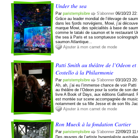
Under the sea
Par
paristemplsibre
S'abonner
06/10/23 22
Grâce au leader mondial de l’élevage de sau
dans les fjords norvégiens, Mowi, j’ai découver
marque Mowi, des spécialités à base de sau
comme le tataki de saumon et le restaurant U
the sea à Paris et sa somptueuse scénograph
saumon Atlantique...
Ajouter à mon carnet de mode
Patti Smith au théâtre de l’Odeon et 
Costello à la Philarmonie
Par
paristemplsibre
S'abonner
03/10/23 20
Ah, ah, j’ai eu l’immense chance de voir Patti
au théâtre de l’Odeon pour la sortie de son der
livre A Book of Days, aux éditions Gallimard. P
est montée sur scene accompagnée de music
notamment de sa fille Jesse et de son fils Jac
Ajouter à mon carnet de mode
Ron Mueck à la fondation Cartier
Par
paristemplsibre
S'abonner
22/09/23 11
Des œuvres de l’artiste hyperréaliste australi