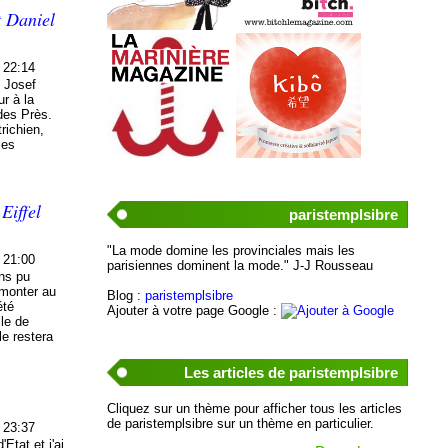
t Daniel
 22:14
s Josef
r à la
des Près.
richien,
les
Eiffel
paristemplsibre
"La mode domine les provinciales mais les
 21:00
parisiennes dominent la mode." J-J Rousseau
ons pu
t monter au
Blog :
paristemplsibre
été
Ajouter à votre page Google :
lle de
le restera
Les articles de paristemplsibre
Cliquez sur un thème pour afficher tous les articles
de paristemplsibre sur un thème en particulier.
 23:37
'Etat et j'ai