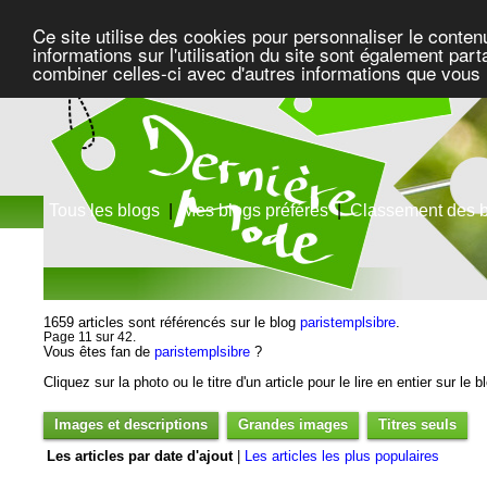
Ce site utilise des cookies pour personnaliser le conten
informations sur l'utilisation du site sont également pa
combiner celles-ci avec d'autres informations que vous l
Tous les blogs
|
Mes blogs préférés
|
Classement des 
1659 articles sont référencés sur le blog
paristemplsibre
.
Page 11 sur 42.
Vous êtes fan de
paristemplsibre
?
Cliquez sur la photo ou le titre d'un article pour le lire en entier sur le 
Images et descriptions
Grandes images
Titres seuls
Les articles par date d'ajout
|
Les articles les plus populaires