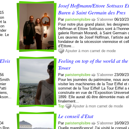
Josef Hoffmann/Ettore Sottsass E
Buren à Saint Germain des Pres
:15
mon
Par
paristemplsibre
S'abonner
06/10/23
t la
Pour notre plus grand plaisir, les designer
mon
Hoffman et Ettore Sottsass sont à l’honneu
nder
galerie Romain Morandi, à Saint Germain 
ie. Le
Les œuvres de Josef Hoffman, l’artiste aut
fondateur de la sécession viennoise et cel
d’Ettore...
Ajouter à mon carnet de mode
Elvis
Feeling on top of the world at the 
Tower
:56
Par
paristemplsibre
S'abonner
23/09/23
 Smith
Pour les journées du patrimoine, nous av
nier
visiter les machineries de la Tour Eiffel e
atti
sommet de la Tour Eiffel! La Tour Eiffel a 
iens,
construite en vue de l’Exposition Universe
kson...
1899. Elle aurait dû être démontée mais el
finalement...
Top
Ajouter à mon carnet de mode
Le conseil d'Etat
:04
Par
paristemplsibre
S'abonner
16/09/23
en Ron
Quelle magnificence! J'ai visité le conseil d