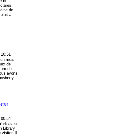
c de
ctares.
taine de
blait à
 10:51
 un mois!
eux de
imum de
Nous avons
rawberry
gton
 00:54
 York avec
n Library
visiter. Il