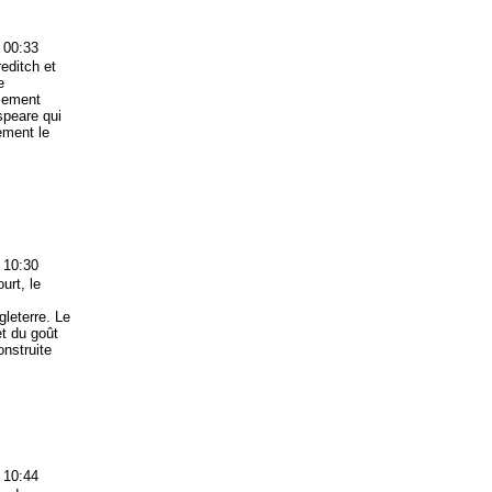
 00:33
editch et
e
acement
speare qui
ement le
 10:30
urt, le
leterre. Le
et du goût
nstruite
 10:44