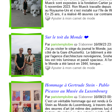
Mueck sont exposées à la fondation Cartier j
5 novembre 2023. Ron Mueck travaille depuis
au Royaume-Uni et s’est installé sur l’île de W
En 25 ans, il a réalisé 48 œuvres car contrair
Ajouter à mon carnet de mode
Sur le toit du Monde ❤️
Par
paristemplsibre
S'abonner
16/09/23 23
J'ai pu visiter le siège du journal le Monde, jus
côté de la Gare d'Austerlitz. Le bâtiment a été
par l'agence d'architecture norvégienne, Snohe
lieu est très lumineux et paraît spacieux. A l'or
le Monde a été lancé en 1944, lorsque...
Ajouter à mon carnet de mode
Hommage à Gertrude Stein - Pablo
Picasso au Musée du Luxembourg
Par
paristemplsibre
S'abonner
16/09/23 00
C’est un véritable hommage qui est rendu à G
Stein au Musée du Luxembourg, à travers des 
des œuvres d’art (et même des poèmes lus) 