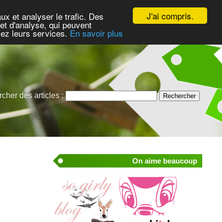
J'ai compris.
ux et analyser le trafic. Des
et d'analyse, qui peuvent
isez leurs services.
En savoir plus
cher des articles :
On aime beaucoup