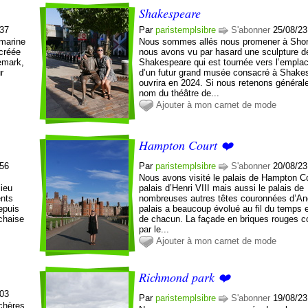
Shakespeare
:37
Par
paristemplsibre
S'abonner
25/08/23
 marine
Nous sommes allés nous promener à Shor
créée
nous avons vu par hasard une sculpture d
emark,
Shakespeare qui est tournée vers l’empl
r
d’un futur grand musée consacré à Shake
ouvrira en 2024. Si nous retenons général
nom du théâtre de...
Ajouter à mon carnet de mode
Hampton Court ❤️
:56
Par
paristemplsibre
S'abonner
20/08/23
Nous avons visité le palais de Hampton Co
lieu
palais d’Henri VIII mais aussi le palais de
ents
nombreuses autres têtes couronnées d’Ang
depuis
palais a beaucoup évolué au fil du temps 
chaise
de chacun. La façade en briques rouges co
par le...
Ajouter à mon carnet de mode
Richmond park ❤️
:03
Par
paristemplsibre
S'abonner
19/08/23
chères