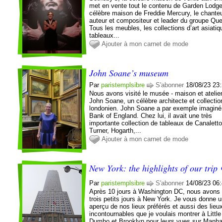
met en vente tout le contenu de Garden Lodge
célèbre maison de Freddie Mercury, le chanteu
auteur et compositeur et leader du groupe Qu
Tous les meubles, les collections d’art asiatiq
tableaux...
Ajouter à mon carnet de mode
John Soane’s museum
Par
paristemplsibre
S'abonner
18/08/23 23
Nous avons visité le musée - maison et atelie
John Soane, un célèbre architecte et collecti
londonien. John Soane a par exemple imaginé
Bank of England. Chez lui, il avait une très
importante collection de tableaux de Canaletto
Turner, Hogarth,...
Ajouter à mon carnet de mode
New York: the highlights of our trip 
Par
paristemplsibre
S'abonner
14/08/23 06
Après 10 jours à Washington DC, nous avons
trois petits jours à New York. Je vous donne 
aperçu de nos lieux préférés et aussi des lieu
incontournables que je voulais montrer à Littl
Dumbo et Brooklyn pour leurs vues sur Manhat