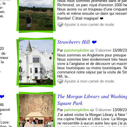
Nous nous sommes promenés dans le par
, la
Richmond, un parc royal d’environ 1000 he
r-
Nous avons vu un troupeau d’une cinquan
een.
cerfs et même ensuite un daim qui ressem
ue,
Bambie! C’était magique! ❤️
Ajouter à mon carnet de mode
Strawberry Hill ❤️
:20
Par
paristemplsibre
S'abonner
15/08/23
r de
Nous sommes en Angleterre pour presque
onneur
Nous sommes bien évidemment très heur
 la
vivre à l’anglaise et de découvrir un max
lieux touristiques ou moins touristiques. 
,
commencé notre séjour par la visite de St
Hill, la...
Ajouter à mon carnet de mode
❤️
The Morgan Library and Washin
Square Park
:46
 passé
Par
paristemplsibre
S'abonner
13/08/23
un
J’ai adoré visiter la Morgan Library à New
x
ma copine Natalie et Little Love. La Morga
e Love:
ne ressemble à aucun autre lieu que j’ai pu 
tan, la