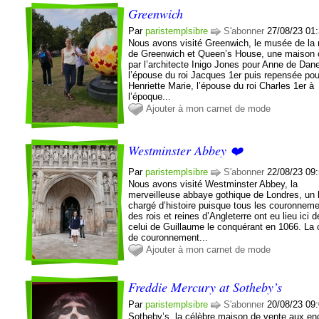
Greenwich
Par
paristemplsibre
S'abonner
27/08/23 01
Nous avons visité Greenwich, le musée de la
de Greenwich et Queen’s House, une maison 
par l’architecte Inigo Jones pour Anne de Dan
l’épouse du roi Jacques 1er puis repensée pou
Henriette Marie, l’épouse du roi Charles 1er à
l’époque...
Ajouter à mon carnet de mode
Westminster Abbey ❤️
Par
paristemplsibre
S'abonner
22/08/23 09
Nous avons visité Westminster Abbey, la
merveilleuse abbaye gothique de Londres, un 
chargé d’histoire puisque tous les couronnem
des rois et reines d’Angleterre ont eu lieu ici 
celui de Guillaume le conquérant en 1066. La 
de couronnement...
Ajouter à mon carnet de mode
Freddie Mercury at Sotheby’s
Par
paristemplsibre
S'abonner
20/08/23 09
Sotheby’s, la célèbre maison de vente aux en