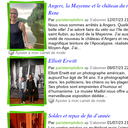
Angers, la Mayenne et le château du r
Rene
Par
paristemplsibre
12/07/23 2
S'abonner
Nous nous sommes arrêtés à Angers. Quell
belle ville! J’ai adoré faire du vélo sur l’île d
saint Aubin, au bord de la Mayenne. J’ai aus
visité de nouveau le château d’Angers et re
magnifique teinture de l’Apocalypse, réalisé
Moyen-Age. J’ai...
Ajouter à mon carnet de mode
Elliott Erwitt
Par
paristemplsibre
08/07/23 2
S'abonner
Elliott Erwitt est un photographe américain,
aujourd’hui âgé de 94 ans. Il a photographié
stars, les politiciens, les chiens ou les plag
Ses photos sont empreintes d’humour et
d’humanisme. Le musée Maillol nous offre 
merveilleuse exposition dédiée...
Ajouter à mon carnet de mode
Soldes et repas de fin d’année
Par
paristemplsibre
01/07/23 2
S'abonner
Les ventes privées se multiplient mais j’aim