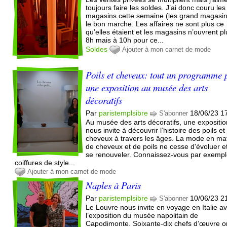
toujours faire les soldes. J’ai donc couru les
magasins cette semaine (les grand magasin
le bon marche. Les affaires ne sont plus ce
qu’elles étaient et les magasins n’ouvrent pl
8h mais à 10h pour ce...
Soldes
Ajouter à mon carnet de mode
Poils et cheveux: tout un programme 
une exposition au musée des arts
décoratifs
Par
paristemplsibre
18/06/23 1
S'abonner
Au musée des arts décoratifs, une expositio
nous invite à découvrir l’histoire des poils et
cheveux à travers les âges. La mode en ma
de cheveux et de poils ne cesse d'évoluer e
se renouveler. Connaissez-vous par exempl
coiffures de style...
Ajouter à mon carnet de mode
Naples à Paris
Par
paristemplsibre
10/06/23 2
S'abonner
Le Louvre nous invite en voyage en Italie a
l’exposition du musée napolitain de
Capodimonte. Soixante-dix chefs d’œuvre o