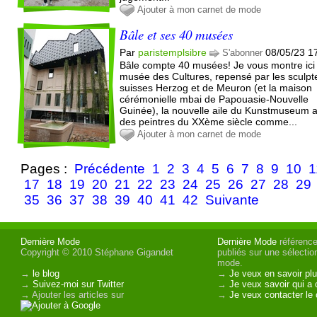
Ajouter à mon carnet de mode
Bâle et ses 40 musées
Par
paristemplsibre
08/05/23 1
S'abonner
Bâle compte 40 musées! Je vous montre ici 
musée des Cultures, repensé par les sculpt
suisses Herzog et de Meuron (et la maison
cérémonielle mbai de Papouasie-Nouvelle
Guinée), la nouvelle aile du Kunstmuseum 
des peintres du XXème siècle comme...
Ajouter à mon carnet de mode
Pages :
Précédente
1
2
3
4
5
6
7
8
9
10
1
17
18
19
20
21
22
23
24
25
26
27
28
29
35
36
37
38
39
40
41
42
Suivante
Dernière Mode
Dernière Mode
référence 
Copyright © 2010 Stéphane Gigandet
publiés sur une sélectio
mode.
→
le blog
→
Je veux en savoir plu
→
Suivez-moi sur Twitter
→
Je veux savoir qui a 
→ Ajouter les articles sur
→
Je veux contacter le 