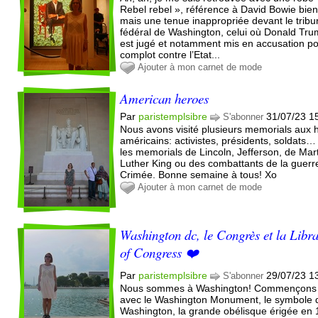
Rebel rebel », référence à David Bowie bien
mais une tenue inappropriée devant le tribu
fédéral de Washington, celui où Donald Tr
est jugé et notamment mis en accusation po
complot contre l’Etat...
Ajouter à mon carnet de mode
American heroes
Par
paristemplsibre
31/07/23 1
S'abonner
Nous avons visité plusieurs memorials aux 
américains: activistes, présidents, soldats…
les memorials de Lincoln, Jefferson, de Mar
Luther King ou des combattants de la guerr
Crimée. Bonne semaine à tous! Xo
Ajouter à mon carnet de mode
Washington dc, le Congrès et la Libr
of Congress ❤️
Par
paristemplsibre
29/07/23 1
S'abonner
Nous sommes à Washington! Commençons
avec le Washington Monument, le symbole 
Washington, la grande obélisque érigée en