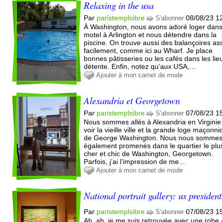
Relaxing in the usa
Par
paristemplsibre
08/08/23 1
S'abonner
À Washington, nous avons adoré loger dan
motel à Arlington et nous détendre dans la
piscine. On trouve aussi des balançoires as
facilement, comme ici au Wharf. Je place
bonnes pâtisseries ou les cafés dans les lie
détente. Enfin, notez qu’aux USA,...
Ajouter à mon carnet de mode
Alexandria et Georgetown
Par
paristemplsibre
07/08/23 1
S'abonner
Nous sommes allés à Alexandria en Virginie
voir la vieille ville et la grande loge maçonn
de George Washington. Nous nous somme
également promenés dans le quartier le plu
cher et chic de Washington, Georgetown.
Parfois, j’ai l’impression de me...
Ajouter à mon carnet de mode
National portrait gallery: us presiden
Par
paristemplsibre
07/08/23 1
S'abonner
Ah, ah, je me suis retrouvée avec une robe 