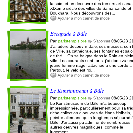
la soie, et on découvre des trésors artisana
XIXème siècle des villes de Samarcande et
Boukhara. Nous découvrons des...
Ajouter à mon carnet de mode
Escapade à Bâle
Par
paristemplsibre
08/05/23 2
S'abonner
J’ai adoré découvrir Bâle, ses musées, son 
de Ville, sa cathédrale, ses fontaines et sal
de thé… On se baigne dans le Rhin en plei
ville. Les courants sont forts: j’ai donc vu un
jeune femme nager attachée à une corde…
Partout, le velo est roi...
Ajouter à mon carnet de mode
Le Kunstmuseum à Bâle
Par
paristemplsibre
08/05/23 2
S'abonner
Le Kunstmuseum de Bâle m'a beaucoup
impressionnée, particulièrement pour sa trè
riche collection d'oeuvres de Hans Holbein, 
peintre allemand qui a longtemps séjourné 
Bâle. J'ai aussi pu admirer de nombreuses
autres oeuvres magnifiques, comme le
jugement...