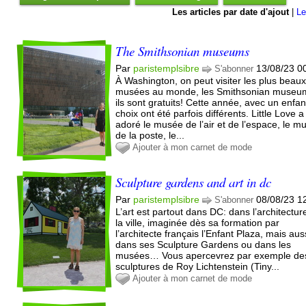
Les articles par date d'ajout
|
Le
The Smithsonian museums
Par
paristemplsibre
13/08/23 0
S'abonner
À Washington, on peut visiter les plus beau
musées au monde, les Smithsonian museu
ils sont gratuits! Cette année, avec un enfan
choix ont été parfois différents. Little Love a
adoré le musée de l’air et de l’espace, le m
de la poste, le...
Ajouter à mon carnet de mode
Sculpture gardens and art in dc
Par
paristemplsibre
08/08/23 1
S'abonner
L’art est partout dans DC: dans l’architectur
la ville, imaginée dès sa formation par
l’architecte français l’Enfant Plaza, mais aus
dans ses Sculpture Gardens ou dans les
musées… Vous apercevrez par exemple de
sculptures de Roy Lichtenstein (Tiny...
Ajouter à mon carnet de mode