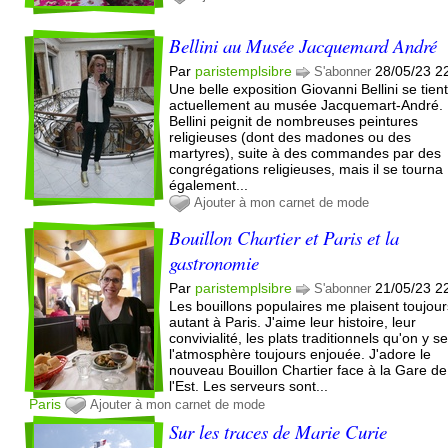
Bellini au Musée Jacquemard André
Par
paristemplsibre
28/05/23 2
S'abonner
Une belle exposition Giovanni Bellini se tien
actuellement au musée Jacquemart-André.
Bellini peignit de nombreuses peintures
religieuses (dont des madones ou des
martyres), suite à des commandes par des
congrégations religieuses, mais il se tourna
également...
Ajouter à mon carnet de mode
Bouillon Chartier et Paris et la
gastronomie
Par
paristemplsibre
21/05/23 2
S'abonner
Les bouillons populaires me plaisent toujou
autant à Paris. J'aime leur histoire, leur
convivialité, les plats traditionnels qu'on y se
l'atmosphère toujours enjouée. J'adore le
nouveau Bouillon Chartier face à la Gare de
l'Est. Les serveurs sont...
Paris
Ajouter à mon carnet de mode
Sur les traces de Marie Curie