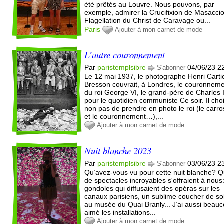
été prêtés au Louvre. Nous pouvons, par
exemple, admirer la Crucifixion de Masaccio
Flagellation du Christ de Caravage ou...
Paris
Ajouter à mon carnet de mode
L’autre couronnement
Par
paristemplsibre
04/06/23 2
S'abonner
Le 12 mai 1937, le photographe Henri Carti
Bresson couvrait, à Londres, le couronnem
du roi George VI, le grand-père de Charles I
pour le quotidien communiste Ce soir. Il choi
non pas de prendre en photo le roi (le carr
et le couronnement…),...
Ajouter à mon carnet de mode
Nuit blanche 2023
Par
paristemplsibre
03/06/23 2
S'abonner
Qu’avez-vous vu pour cette nuit blanche? 
de spectacles incroyables s'offraient à nous
gondoles qui diffusaient des opéras sur les
canaux parisiens, un sublime coucher de sol
au musée du Quai Branly... J’ai aussi beau
aimé les installations...
Ajouter à mon carnet de mode