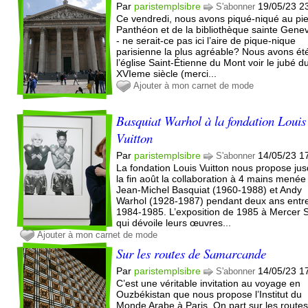
Par
paristemplsibre
19/05/23 2
S'abonner
Ce vendredi, nous avons piqué-niqué au pi
Panthéon et de la bibliothèque sainte Gene
- ne serait-ce pas ici l’aire de pique-nique
parisienne la plus agréable? Nous avons ét
l’église Saint-Étienne du Mont voir le jubé d
XVIeme siècle (merci...
Ajouter à mon carnet de mode
Basquiat Warhol à la fondation Louis
Vuitton
Par
paristemplsibre
14/05/23 1
S'abonner
La fondation Louis Vuitton nous propose jus
la fin août la collaboration à 4 mains menée
Jean-Michel Basquiat (1960-1988) et Andy
Warhol (1928-1987) pendant deux ans entr
1984-1985. L’exposition de 1985 à Mercer S
qui dévoile leurs œuvres...
Ajouter à mon carnet de mode
Sur les routes de Samarcande
Par
paristemplsibre
14/05/23 1
S'abonner
C’est une véritable invitation au voyage en
Ouzbékistan que nous propose l’Institut du
Monde Arabe à Paris. On part sur les route