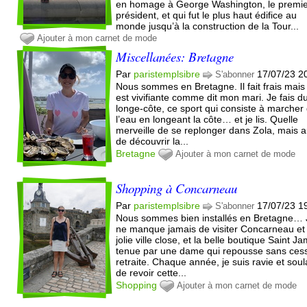
en homage à George Washington, le premi
président, et qui fut le plus haut édifice au
monde jusqu’à la construction de la Tour...
Ajouter à mon carnet de mode
Miscellanées: Bretagne
Par
paristemplsibre
17/07/23 2
S'abonner
Nous sommes en Bretagne. Il fait frais mais 
est vivifiante comme dit mon mari. Je fais d
longe-côte, ce sport qui consiste à marcher
l’eau en longeant la côte… et je lis. Quelle
merveille de se replonger dans Zola, mais a
de découvrir la...
Bretagne
Ajouter à mon carnet de mode
Shopping à Concarneau
Par
paristemplsibre
17/07/23 1
S'abonner
Nous sommes bien installés en Bretagne… 
ne manque jamais de visiter Concarneau et
jolie ville close, et la belle boutique Saint J
tenue par une dame qui repousse sans ces
retraite. Chaque année, je suis ravie et sou
de revoir cette...
Shopping
Ajouter à mon carnet de mode