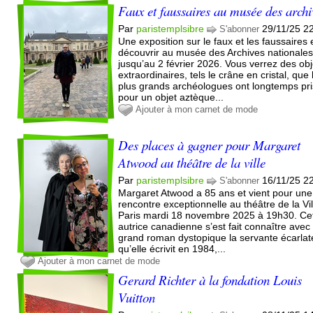
Faux et faussaires au musée des archi
Par
paristemplsibre
29/11/25 2
S'abonner
Une exposition sur le faux et les faussaires 
découvrir au musée des Archives nationale
jusqu’au 2 février 2026. Vous verrez des obj
extraordinaires, tels le crâne en cristal, que 
plus grands archéologues ont longtemps pri
pour un objet aztèque...
Ajouter à mon carnet de mode
Des places à gagner pour Margaret
Atwood au théâtre de la ville
Par
paristemplsibre
16/11/25 2
S'abonner
Margaret Atwood a 85 ans et vient pour une
rencontre exceptionnelle au théâtre de la Vil
Paris mardi 18 novembre 2025 à 19h30. Ce
autrice canadienne s’est fait connaître avec
grand roman dystopique la servante écarlat
qu’elle écrivit en 1984,...
Ajouter à mon carnet de mode
Gerard Richter à la fondation Louis
Vuitton