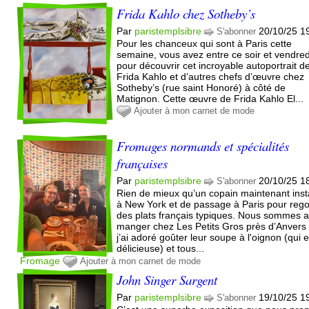
Frida Kahlo chez Sotheby’s
Par
paristemplsibre
20/10/25 1
S'abonner
Pour les chanceux qui sont à Paris cette
semaine, vous avez entre ce soir et vendred
pour découvrir cet incroyable autoportrait d
Frida Kahlo et d’autres chefs d’œuvre chez
Sotheby’s (rue saint Honoré) à côté de
Matignon. Cette œuvre de Frida Kahlo El...
Ajouter à mon carnet de mode
Fromages normands et spécialités
françaises
Par
paristemplsibre
20/10/25 1
S'abonner
Rien de mieux qu’un copain maintenant inst
à New York et de passage à Paris pour rego
des plats français typiques. Nous sommes a
manger chez Les Petits Gros près d’Anvers 
j’ai adoré goûter leur soupe à l'oignon (qui e
délicieuse) et tous...
Fromage
Ajouter à mon carnet de mode
John Singer Sargent
Par
paristemplsibre
19/10/25 1
S'abonner