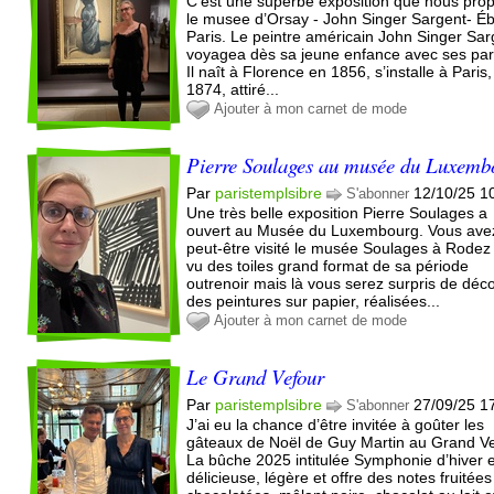
C’est une superbe exposition que nous pro
le musee d’Orsay - John Singer Sargent- Éb
Paris. Le peintre américain John Singer Sar
voyagea dès sa jeune enfance avec ses par
Il naît à Florence en 1856, s’installe à Paris
1874, attiré...
Ajouter à mon carnet de mode
Pierre Soulages au musée du Luxemb
Par
paristemplsibre
12/10/25 1
S'abonner
Une très belle exposition Pierre Soulages a
ouvert au Musée du Luxembourg. Vous ave
peut-être visité le musée Soulages à Rodez
vu des toiles grand format de sa période
outrenoir mais là vous serez surpris de déco
des peintures sur papier, réalisées...
Ajouter à mon carnet de mode
Le Grand Vefour
Par
paristemplsibre
27/09/25 1
S'abonner
J’ai eu la chance d’être invitée à goûter les
gâteaux de Noël de Guy Martin au Grand Ve
La bûche 2025 intitulée Symphonie d’hiver 
délicieuse, légère et offre des notes fruitées