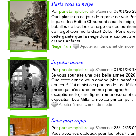
Paris sous la neige
Par
paristemplsibre
05/01/26 2
S'abonner
Quel plaisir en ce jour de reprise de voir Par
le parc des Buttes Chaumont sous la neige,
batailles de boules de neige ou des bonh
de neige! Comme le disait Zola, «Paris épr
cette gaieté que la neige donne aux petits e
grands enfants....
Neige
Paris
Ajouter à mon carnet de mode
Joyeuse annee
Par
paristemplsibre
01/01/26 1
S'abonner
Je vous souhaite une très belle année 2026
Que cette année vous amène joies, santé e
douceur! J’ai choisi ces photos de Lee Mille
parce que c’est une femme photographe
exceptionnelle, une figure romanesque et q
exposition Lee Miller arrive au printemps...
Ajouter à mon carnet de mode
Sous mon sapin
Par
paristemplsibre
23/12/25 0
S'abonner
Vous avez vos cadeaux pour les fêtes? J’ai