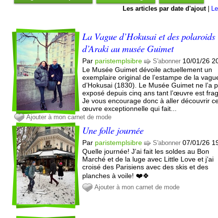
Les articles par date d'ajout
|
Le
La Vague d’Hokusai et des polaroids
d’Araki au musée Guimet
Par
paristemplsibre
10/01/26 2
S'abonner
Le Musée Guimet dévoile actuellement un
exemplaire original de l’estampe de la vagu
d’Hokusai (1830). Le Musée Guimet ne l’a 
exposé depuis cinq ans tant l’œuvre est frag
Je vous encourage donc à aller découvrir ce
œuvre exceptionnelle qui fait...
Ajouter à mon carnet de mode
Une folle journée
Par
paristemplsibre
07/01/26 1
S'abonner
Quelle journée! J’ai fait les soldes au Bon
Marché et de la luge avec Little Love et j’ai
croisé des Parisiens avec des skis et des
planches à voile! ❤️🍀
Ajouter à mon carnet de mode