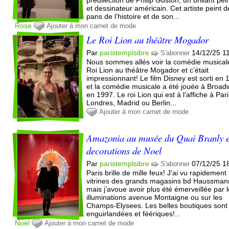
et dessinateur américain. Cet artiste peint 
pans de l’histoire et de son...
Rose
Ajouter à mon carnet de mode
Le Roi Lion au théâtre Mogador
Par
paristemplsibre
14/12/25 1
S'abonner
Nous sommes allés voir la comédie musical
Roi Lion au théâtre Mogador et c’était
impressionnant! Le film Disney est sorti en
et la comédie musicale a été jouée à Broa
en 1997. Le roi Lion qui est à l’affiche à Pari
Londres, Madrid ou Berlin...
Ajouter à mon carnet de mode
Amazonia au musée du Quai Branly e
decorations de Noel
Par
paristemplsibre
07/12/25 1
S'abonner
Paris brille de mille feux! J’ai vu rapidement 
vitrines des grands magasins bd Haussman
mais j’avoue avoir plus été émerveillée par 
illuminations avenue Montaigne ou sur les
Champs-Elysees. Les belles boutiques sont
enguirlandées et féériques!...
Noel
Ajouter à mon carnet de mode