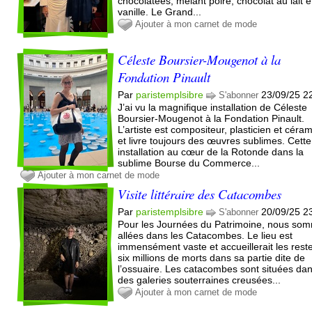
chocolatées, mêlant poire, chocolat au lait e
vanille. Le Grand...
Ajouter à mon carnet de mode
Céleste Boursier-Mougenot à la
Fondation Pinault
Par
paristemplsibre
23/09/25 2
S'abonner
J’ai vu la magnifique installation de Céleste
Boursier-Mougenot à la Fondation Pinault.
L’artiste est compositeur, plasticien et céram
et livre toujours des œuvres sublimes. Cette
installation au cœur de la Rotonde dans la
sublime Bourse du Commerce...
Ajouter à mon carnet de mode
Visite littéraire des Catacombes
Par
paristemplsibre
20/09/25 2
S'abonner
Pour les Journées du Patrimoine, nous so
allées dans les Catacombes. Le lieu est
immensément vaste et accueillerait les rest
six millions de morts dans sa partie dite de
l’ossuaire. Les catacombes sont situées da
des galeries souterraines creusées...
Ajouter à mon carnet de mode