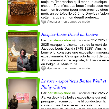
toujours l’impression qu’il manque quelque
chose…Tout n’est pas bouclé mais sous m
sapin, on trouvera (pour mes proches et/ou
moi): un portefeuille Jérôme Dreyfus (j’ador
cette marque et mon degriff préféré...
Ajouter à mon carnet de mode
Jacques-Louis David au Louvre
Par
paristemplsibre
21/12/25 1
S'abonner
2025 marque le bicentenaire de la mort de
Jacques-Louis David (1748-1825). Ainsi le
Louvre lui consacre une exposition immense
exceptionnelle. Celui qui vota la mort de Lo
XVI, devenant ainsi régicide, finit sa vie en e
en Belgique. Mais toute...
Ajouter à mon carnet de mode
Le rose - expositions Berthe Weill et
Philip Guston
Par
paristemplsibre
20/12/25 2
S'abonner
J’ai vu deux très belles expositions qui ont
presque chacune comme fil conducteur la
couleur rose. Le rose est la couleur de
prédilection de Philip Guston, un brillant pei