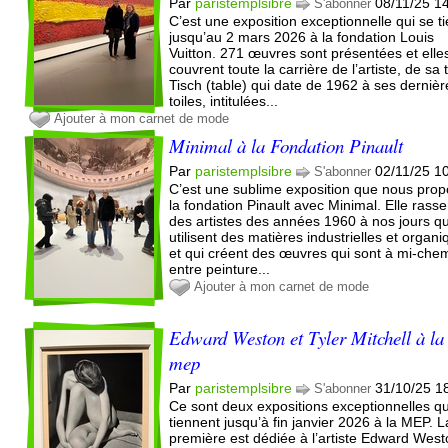
Par
paristemplsibre
08/11/25 1
S'abonner
C’est une exposition exceptionnelle qui se ti
jusqu’au 2 mars 2026 à la fondation Louis
Vuitton. 271 œuvres sont présentées et elle
couvrent toute la carrière de l’artiste, de sa t
Tisch (table) qui date de 1962 à ses dernièr
toiles, intitulées...
Ajouter à mon carnet de mode
Minimal à la Fondation Pinault
Par
paristemplsibre
02/11/25 1
S'abonner
C’est une sublime exposition que nous pro
la fondation Pinault avec Minimal. Elle rass
des artistes des années 1960 à nos jours qu
utilisent des matières industrielles et organ
et qui créent des œuvres qui sont à mi-che
entre peinture...
Ajouter à mon carnet de mode
Edward Weston et Tyler Mitchell à la
mep
Par
paristemplsibre
31/10/25 1
S'abonner
Ce sont deux expositions exceptionnelles qu
tiennent jusqu’à fin janvier 2026 à la MEP. L
première est dédiée à l’artiste Edward West