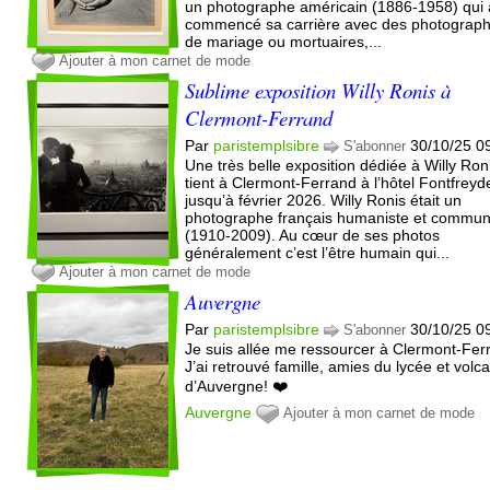
un photographe américain (1886-1958) qui 
commencé sa carrière avec des photograph
de mariage ou mortuaires,...
Ajouter à mon carnet de mode
Sublime exposition Willy Ronis à
Clermont-Ferrand
Par
paristemplsibre
30/10/25 0
S'abonner
Une très belle exposition dédiée à Willy Ron
tient à Clermont-Ferrand à l’hôtel Fontfreyd
jusqu’à février 2026. Willy Ronis était un
photographe français humaniste et commun
(1910-2009). Au cœur de ses photos
généralement c’est l’être humain qui...
Ajouter à mon carnet de mode
Auvergne
Par
paristemplsibre
30/10/25 0
S'abonner
Je suis allée me ressourcer à Clermont-Fer
J’ai retrouvé famille, amies du lycée et volc
d’Auvergne! ❤️
Auvergne
Ajouter à mon carnet de mode