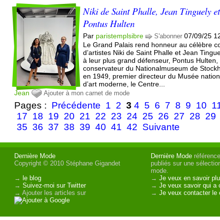
Niki de Saint Phalle, Jean Tinguely e
Pontus Hulten
Par
paristemplsibre
07/09/25 1
S'abonner
Le Grand Palais rend honneur au célèbre c
d’artistes Niki de Saint Phalle et Jean Tingue
à leur plus grand défenseur, Pontus Hulten,
conservateur du Nationalmuseum de Stock
en 1949, premier directeur du Musée nation
d’art moderne, le Centre...
Jean
Ajouter à mon carnet de mode
Pages :
Précédente
1
2
3
4
5
6
7
8
9
10
1
17
18
19
20
21
22
23
24
25
26
27
28
29
35
36
37
38
39
40
41
42
Suivante
Dernière Mode
Dernière Mode
référence 
Copyright © 2010 Stéphane Gigandet
publiés sur une sélectio
mode.
→
le blog
→
Je veux en savoir plu
→
Suivez-moi sur Twitter
→
Je veux savoir qui a 
→ Ajouter les articles sur
→
Je veux contacter le 