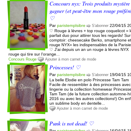
Concours nyx: Trois produits mystère
gagner (et peut-être mon rouge préféré
♡
Par
paristemplsibre
22/04/15 2
S'abonner
♡ Rouge à lèvres + top rouge coquelicot = l
parfait duo pour attirer tous les regards! Sur
comptoir: cheesecake Berko, smartphone e
rouge NYX= les indispensables de la Parisi
♡ J'ai depuis un an un rouge à lèvres NYX
rouge qui tire sur l'orange...
Concours
Rouge
Ajouter à mon carnet de mode
Princesses! ♡
Par
paristemplsibre
19/04/15 1
S'abonner
La belle Elodie en polo Princesse Tam Tam
Facile de ressembler à des princesses avec
lingerie ou la collection homewear Princess
Tam Tam (de la future collection automne-hi
2016 ou avec les autres collections!) On enf
un sublime body en dentelle...
Ajouter à mon carnet de mode
Punk is not dead! ♡
Par
paristemplsibre
16/04/15 1
S'abonner