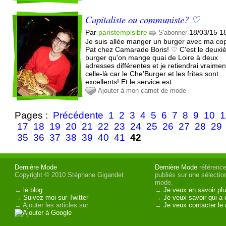
Capitaliste ou communiste? ♡
Par
paristemplsibre
18/03/15 1
S'abonner
Je suis allée manger un burger avec ma co
Pat chez Camarade Boris! ♡ C'est le deux
burger qu'on mange quai de Loire à deux
adresses différentes et je retiendrai vraimen
celle-là car le Che'Burger et les frites sont
excellents! Et le service est...
Ajouter à mon carnet de mode
Pages :
Précédente
1
2
3
4
5
6
7
8
9
10
1
17
18
19
20
21
22
23
24
25
26
27
28
29
35
36
37
38
39
40
41
42
Dernière Mode
Dernière Mode
référence 
Copyright © 2010 Stéphane Gigandet
publiés sur une sélectio
mode.
→
le blog
→
Je veux en savoir plu
→
Suivez-moi sur Twitter
→
Je veux savoir qui a 
→ Ajouter les articles sur
→
Je veux contacter le 