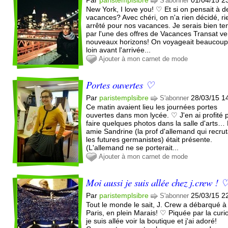
S'abonner
New York, I love you! ♡ Et si on pensait à d
vacances? Avec chéri, on n'a rien décidé, ri
arrêté pour nos vacances. Je serais bien te
par l'une des offres de Vacances Transat ve
nouveaux horizons! On voyageait beaucoup
loin avant l'arrivée...
Ajouter à mon carnet de mode
Portes ouvertes ♡
Par
paristemplsibre
28/03/15 1
S'abonner
Ce matin avaient lieu les journées portes
ouvertes dans mon lycée. ♡ J'en ai profité 
faire quelques photos dans la salle d'arts
amie Sandrine (la prof d'allemand qui recrut
les futures germanistes) était présente.
(L'allemand ne se porterait...
Ajouter à mon carnet de mode
Moi aussi je suis allée chez j.crew ! 
Par
paristemplsibre
25/03/15 2
S'abonner
Tout le monde le sait, J. Crew a débarqué à
Paris, en plein Marais! ♡ Piquée par la curio
je suis allée voir la boutique et j'ai adoré!