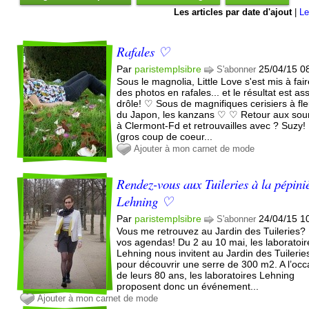
Les articles par date d'ajout
|
Le
Rafales ♡
Par
paristemplsibre
25/04/15 0
S'abonner
Sous le magnolia, Little Love s'est mis à fai
des photos en rafales... et le résultat est as
drôle! ♡ Sous de magnifiques cerisiers à fl
du Japon, les kanzans ♡ ♡ Retour aux sou
à Clermont-Fd et retrouvailles avec ? Suzy!
(gros coup de coeur...
Ajouter à mon carnet de mode
Rendez-vous aux Tuileries à la pépini
Lehning ♡
Par
paristemplsibre
24/04/15 1
S'abonner
Vous me retrouvez au Jardin des Tuileries?
vos agendas! Du 2 au 10 mai, les laboratoir
Lehning nous invitent au Jardin des Tuilerie
pour découvrir une serre de 300 m2. A l’occ
de leurs 80 ans, les laboratoires Lehning
proposent donc un événement...
Ajouter à mon carnet de mode