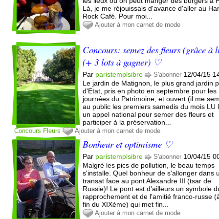
les lieux où on peut manger des burgers à P
Là, je me réjouissais d'avance d'aller au Ha
Rock Café. Pour moi...
Ajouter à mon carnet de mode
Concours: semez des fleurs (grâce à l
(+ 3 lots à gagner) ♡
Par
paristemplsibre
12/04/15 1
S'abonner
Le jardin de Matignon, le plus grand jardin p
d'Etat, pris en photo en septembre pour les
journées du Patrimoine, et ouvert (il me se
au public les premiers samedis du mois LU 
un appel national pour semer des fleurs et
participer à la préservation...
Concours
Fleurs
Ajouter à mon carnet de mode
Bonheur et optimisme ♡
Par
paristemplsibre
10/04/15 0
S'abonner
Malgré les pics de pollution, le beau temps
s'installe. Quel bonheur de s'allonger dans 
transat face au pont Alexandre III (tsar de
Russie)! Le pont est d'ailleurs un symbole d
rapprochement et de l'amitié franco-russe (à
fin du XIXème) qui met fin...
Ajouter à mon carnet de mode