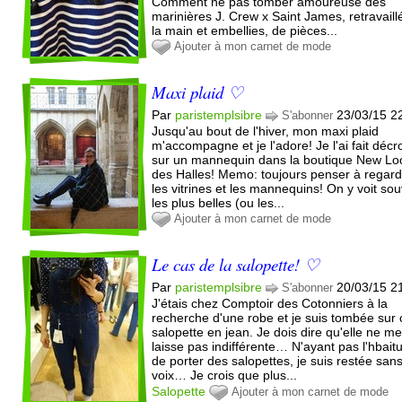
Comment ne pas tomber amoureuse des
marinières J. Crew x Saint James, retravaill
la main et embellies, de pièces...
Ajouter à mon carnet de mode
Maxi plaid ♡
Par
paristemplsibre
23/03/15 2
S'abonner
Jusqu'au bout de l'hiver, mon maxi plaid
m'accompagne et je l'adore! Je l'ai fait déc
sur un mannequin dans la boutique New Lo
des Halles! Memo: toujours penser à regar
les vitrines et les mannequins! On y voit so
les plus belles (ou les...
Ajouter à mon carnet de mode
Le cas de la salopette! ♡
Par
paristemplsibre
20/03/15 2
S'abonner
J'étais chez Comptoir des Cotonniers à la
recherche d'une robe et je suis tombée sur 
salopette en jean. Je dois dire qu'elle ne m
laisse pas indifférente… N'ayant pas l'hbait
de porter des salopettes, je suis restée san
voix… Je crois que plus...
Salopette
Ajouter à mon carnet de mode