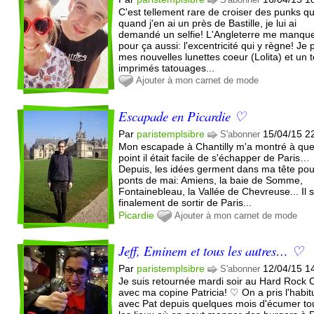
C'est tellement rare de croiser des punks q
quand j'en ai un près de Bastille, je lui ai
demandé un selfie! L'Angleterre me manqu
pour ça aussi: l'excentricité qui y règne! Je 
mes nouvelles lunettes coeur (Lolita) et un 
imprimés tatouages...
Ajouter à mon carnet de mode
Escapade en Picardie ♡
Par
paristemplsibre
15/04/15 2
S'abonner
Mon escapade à Chantilly m'a montré à que
point il était facile de s'échapper de Paris…
Depuis, les idées germent dans ma tête pou
ponts de mai: Amiens, la baie de Somme,
Fontainebleau, la Vallée de Chevreuse... Il su
finalement de sortir de Paris...
Picardie
Ajouter à mon carnet de mode
Jeff, Eminem et tous les autres… ♡
Par
paristemplsibre
12/04/15 1
S'abonner
Je suis retournée mardi soir au Hard Rock 
avec ma copine Patricia! ♡ On a pris l'habi
avec Pat depuis quelques mois d'écumer to