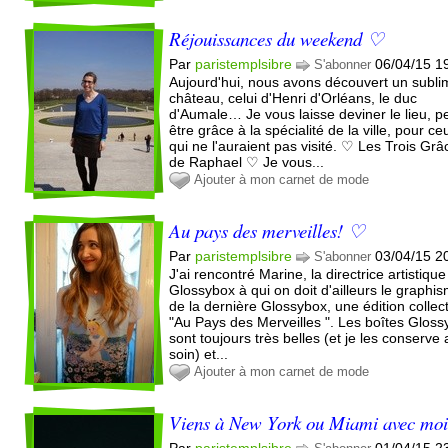
Réjouissances du weekend ♡
Par
paristemplsibre
06/04/15 1
S'abonner
Aujourd'hui, nous avons découvert un subl
château, celui d'Henri d'Orléans, le duc
d'Aumale… Je vous laisse deviner le lieu, p
être grâce à la spécialité de la ville, pour ce
qui ne l'auraient pas visité. ♡ Les Trois Grâ
de Raphael ♡ Je vous...
Ajouter à mon carnet de mode
Au pays des merveilles! ♡
Par
paristemplsibre
03/04/15 2
S'abonner
J'ai rencontré Marine, la directrice artistiqu
Glossybox à qui on doit d'ailleurs le graphi
de la dernière Glossybox, une édition collec
"Au Pays des Merveilles ". Les boîtes Glos
sont toujours très belles (et je les conserve
soin) et...
Ajouter à mon carnet de mode
Viens à New York ou Miami avec mo
Par
paristemplsibre
01/04/15 2