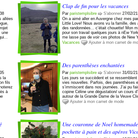
Clap de fin pour les vacances
:38
Par
paristemplsibre
S'abonner
27/02/21
 allées
On a aimé aller en Auvergne chez mes pa
ègue,
Little Love! Nous avons vu la famille, des 
rojet
des randonnées... c’était chouette! Mon ma
s une
pour son travail quelques jours à nEw York
ui...
me lasse pas de voir ces photos de New Y
Vacances
Ajouter à mon carnet de m
Des parenthèses enchantées
:05
Par
paristemplsibre
S'abonner
31/01/21
s la
Les jours se succèdent et se ressemblent
n fils
vies nouvelles. Parfois, des parenthèses
noterez
s’immiscent dans nos journées. J’ai pu fa
ès à
copine Céline une dégustation/ un cours d
ne
autour de la Grande Dame de la Veuve Cliq
Ajouter à mon carnet de mode
é
Une couronne de Noel homemade
pochette à pain et des apéros Vic