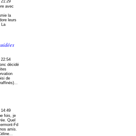
 21:29
ère avec
amie la
ore leurs
à La
guidées
 22:54
donc décidé
ites
ervation
isi de
affinés)...
 14:49
 fois, je
rée. Quel
Clermont-Fd
 nos amis.
éline...