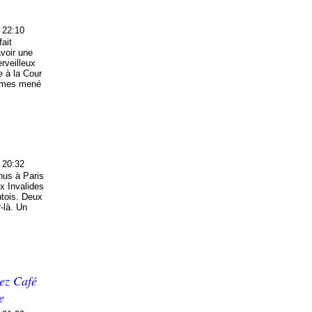
 22:10
ait
avoir une
rveilleux
e à la Cour
emmes mené
 20:32
nus à Paris
ux Invalides
ntois. Deux
r-là. Un
ez Café
e