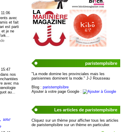
 11:06
rents avec
amis et fait
ri est parti
 et je ne
ork...
ode
paristemplsibre
 15:47
"La mode domine les provinciales mais les
 dans nos
parisiennes dominent la mode." J-J Rousseau
 enchantées
ire avec ma
Blog :
paristemplsibre
’œnologie
Ajouter à votre page Google :
uot au...
Les articles de paristemplsibre
, une
Cliquez sur un thème pour afficher tous les articles
o
de paristemplsibre sur un thème en particulier.