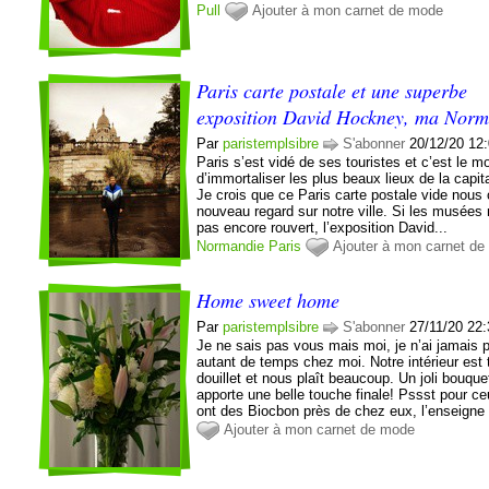
Pull
Ajouter à mon carnet de mode
Paris carte postale et une superbe
exposition David Hockney, ma Norm
Par
paristemplsibre
S'abonner
20/12/20 12
Paris s’est vidé de ses touristes et c’est le 
d’immortaliser les plus beaux lieux de la capita
Je crois que ce Paris carte postale vide nous 
nouveau regard sur notre ville. Si les musées 
pas encore rouvert, l’exposition David...
Normandie
Paris
Ajouter à mon carnet d
Home sweet home
Par
paristemplsibre
S'abonner
27/11/20 22
Je ne sais pas vous mais moi, je n’ai jamais 
autant de temps chez moi. Notre intérieur est 
douillet et nous plaît beaucoup. Un joli bouque
apporte une belle touche finale! Pssst pour ce
ont des Biocbon près de chez eux, l’enseigne 
Ajouter à mon carnet de mode