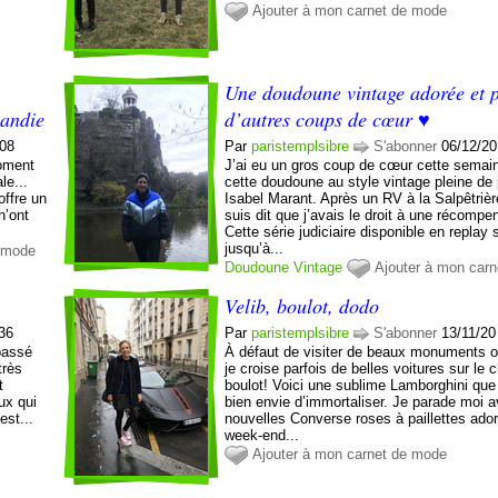
Ajouter à mon carnet de mode
Une doudoune vintage adorée et p
andie
d’autres coups de cœur ♥️
:08
Par
paristemplsibre
S'abonner
06/12/20
moment
J’ai eu un gros coup de cœur cette semai
le...
cette doudoune au style vintage pleine de
offre un
Isabel Marant. Après un RV à la Salpêtrièr
n’ont
suis dit que j’avais le droit à une récompe
Cette série judiciaire disponible en replay 
jusqu’à...
e mode
Doudoune
Vintage
Ajouter à mon car
Velib, boulot, dodo
:36
Par
paristemplsibre
S'abonner
13/11/20
passé
À défaut de visiter de beaux monuments 
très
je croise parfois de belles voitures sur le
t
boulot! Voici une sublime Lamborghini que 
ux qui
bien envie d’immortaliser. Je parade moi 
est...
nouvelles Converse roses à paillettes ado
week-end...
Ajouter à mon carnet de mode