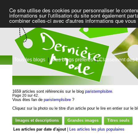
Ce site utilise des cookies pour personnaliser le conten
informations sur l'utilisation du site sont également pa
combiner celles-ci avec d'autres informations que vous l
Tous les blogs
|
Mes blogs préférés
|
Classement des 
1659 articles sont référencés sur le blog
paristemplsibre
.
Page 20 sur 42.
Vous êtes fan de
paristemplsibre
?
Cliquez sur la photo ou le titre d'un article pour le lire en entier sur le 
Images et descriptions
Grandes images
Titres seuls
Les articles par date d'ajout
|
Les articles les plus populaires