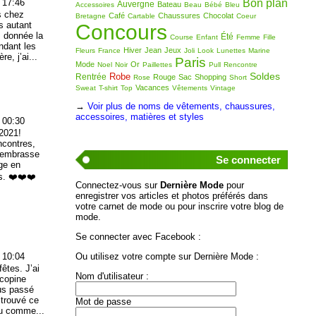
 17:46
Bon plan
Auvergne
Bateau
Accessoires
Beau
Bébé
Bleu
s chez
Café
Chaussures
Chocolat
Bretagne
Cartable
Coeur
s autant
Concours
rs donnée la
Été
Course
Enfant
Femme
Fille
ndant les
Hiver
Jean
Jeux
Fleurs
France
Joli
Look
Lunettes
Marine
e, j’ai...
Paris
Mode
Or
Noel
Noir
Paillettes
Pull
Rencontre
Soldes
Robe
Rentrée
Rouge
Sac
Shopping
Rose
Short
Vacances
Sweat
T-shirt
Top
Vêtements
Vintage
→
Voir plus de noms de vêtements, chaussures,
accessoires, matières et styles
 00:30
2021!
ncontres,
s embrasse
Se connecter
ige en
s. ❤️❤️❤️
Connectez-vous sur
Dernière Mode
pour
enregistrer vos articles et photos préférés dans
votre carnet de mode ou pour inscrire votre blog de
mode.
Se connecter avec Facebook :
 10:04
Ou utilisez votre compte sur Dernière Mode :
êtes. J’ai
Nom d'utilisateur :
 copine
ous passé
 trouvé ce
Mot de passe
ou comme...