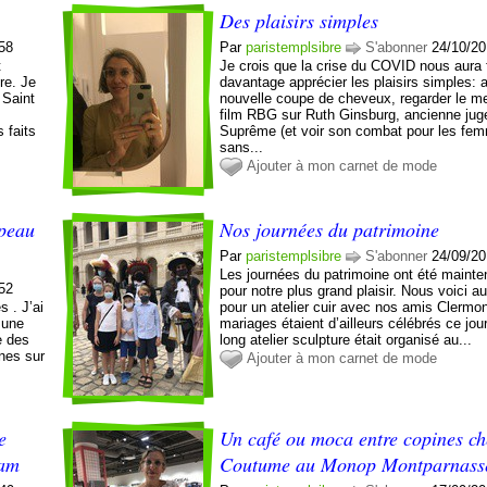
Des plaisirs simples
:58
Par
paristemplsibre
S'abonner
24/10/20
t
Je crois que la crise du COVID nous aura f
re. Je
davantage apprécier les plaisirs simples: 
 Saint
nouvelle coupe de cheveux, regarder le me
film RBG sur Ruth Ginsburg, ancienne jug
 faits
Suprême (et voir son combat pour les f
sans...
Ajouter à mon carnet de mode
 peau
Nos journées du patrimoine
Par
paristemplsibre
S'abonner
24/09/20
Les journées du patrimoine ont été mainte
:52
pour notre plus grand plaisir. Nous voici a
s . J’ai
pour un atelier cuir avec nos amis Clermo
 une
mariages étaient d’ailleurs célébrés ce jou
e des
long atelier sculpture était organisé au...
nnes sur
Ajouter à mon carnet de mode
e
Un café ou moca entre copines ch
mam
Coutume au Monop Montparnass