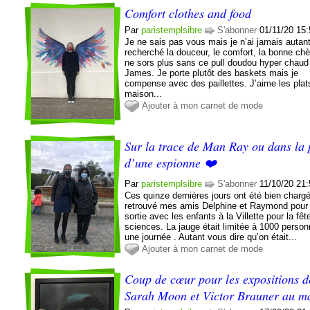
Comfort clothes and food
Par
paristemplsibre
S'abonner
01/11/20 15
Je ne sais pas vous mais je n’ai jamais autan
recherché la douceur, le comfort, la bonne chè
ne sors plus sans ce pull doudou hyper chaud
James. Je porte plutôt des baskets mais je
compense avec des paillettes. J’aime les plats
maison...
Ajouter à mon carnet de mode
Sur la trace de Man Ray ou dans la
d’une espionne ❤️
Par
paristemplsibre
S'abonner
11/10/20 21
Ces quinze dernières jours ont été bien chargé
retrouvé mes amis Delphine et Raymond pour
sortie avec les enfants à la Villette pour la fêt
sciences. La jauge était limitée à 1000 perso
une journée . Autant vous dire qu’on était...
Ajouter à mon carnet de mode
Coup de cœur pour les expositions d
Sarah Moon et Victor Brauner au 