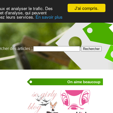
J'ai compris.
ux et analyser le trafic. Des
et d'analyse, qui peuvent
isez leurs services.
En savoir plus
cher des articles :
On aime beaucoup