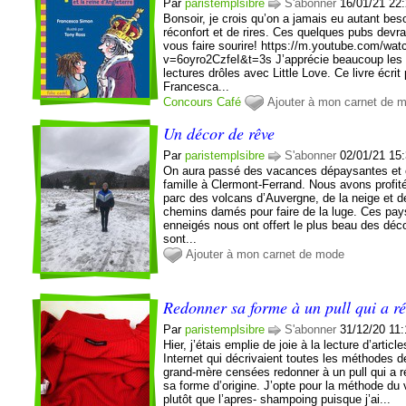
Par
paristemplsibre
S'abonner
16/01/21 22
Bonsoir, je crois qu’on a jamais eu autant bes
réconfort et de rires. Ces quelques pubs devra
vous faire sourire! https://m.youtube.com/wat
v=6oyro2CzfeI&t=3s J’apprécie beaucoup les
lectures drôles avec Little Love. Ce livre écrit 
Francesca...
Concours
Café
Ajouter à mon carnet de 
Un décor de rêve
Par
paristemplsibre
S'abonner
02/01/21 15
On aura passé des vacances dépaysantes et
famille à Clermont-Ferrand. Nous avons profit
parc des volcans d’Auvergne, de la neige et d
chemins damés pour faire de la luge. Ces pa
enneigés nous ont offert le plus beau des déco
sont...
Ajouter à mon carnet de mode
Redonner sa forme à un pull qui a ré
Par
paristemplsibre
S'abonner
31/12/20 11
Hier, j’étais emplie de joie à la lecture d’articl
Internet qui décrivaient toutes les méthodes d
grand-mère censées redonner à un pull qui a r
sa forme d’origine. J’opte pour la méthode du 
plutôt que l’apres- shampoing puisque j’ai...