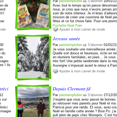
:23
Par
paristemplsibre
S'abonner
10/01/21
oin de
Avec tout le temps qu’on passe désormai
ient
nous, je crois que nous n’avons jamais pri
ch?
soin de notre intérieur. Je m’étais d’ailleu
mission de créer une couronne de Noël pe
par
fêtes et ce fut chose faite. Pour une premièr
Pochette
Noel
Pain
mode
Ajouter à mon carnet de mode
Joyeuse année
:30
Par
paristemplsibre
S'abonner
01/01/21
 en
Je vous souhaite une merveilleuse année 
é du
Quelle soit douce et heureuse, riche en re
es
en réunions familiales, en joies... Je vou
ysages
très fort! Une petite randonnée dans la ne
rs ! Ils
Auvergne s’imposait avant le retour à Pari
Ajouter à mon carnet de mode
tréci
Depuis Clermont-fd
:12
Par
paristemplsibre
S'abonner
27/12/20
es sur
J’espère que vous avez passé de bonnes f
e
pu retrouver mes parents pour Noël et ma
étréci
Patricia pour une rando. Et vous, avez-v
vinaigre
Noël en famille cette année ? Bise Ps: j’ai
pull plein de peps chez Monoprix. C’est f