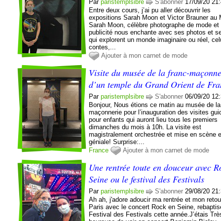
Par
paristemplsibre
S'abonner
17/09/20 21
Entre deux cours, j’ai pu aller découvrir les
expositions Sarah Moon et Victor Brauner a
Sarah Moon, célèbre photographe de mode et
publicité nous enchante avec ses photos et se
qui explorent un monde imaginaire ou réel, cel
contes,...
Ajouter à mon carnet de mode
Visite du musée de la franc-maçonne
d’un temple du Grand Orient de Fra
Par
paristemplsibre
S'abonner
06/09/20 12
Bonjour, Nous étions ce matin au musée de la
maçonnerie pour l’inauguration des visites gu
pour enfants qui auront lieu tous les premiers
dimanches du mois à 10h. La visite est
magistralement orchestrée et mise en scène e
géniale! Surprise:...
France
Ajouter à mon carnet de mode
Une rentrée toute en douceur avec R
Seine ou le festival des Festivals
Par
paristemplsibre
S'abonner
29/08/20 21
Ah ah, j'adore adoucir ma rentrée et mon retou
Paris avec le concert Rock en Seine, rebapti
Festival des Festivals cette année.J’étais Trè