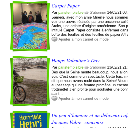
Carpet Paper
Par
paristemplsibre
S'abonner
14/03/21 08
Samedi, avec mon amie Mireille nous sommes
voir une œuvre réalisée par une ancienne coll
Araks, une artiste d’origine arménienne. Son p
intitulé Carpet Paper consiste à enfermer dan
boîte des feuilles et des feuilles de papier A4 q
Ajouter à mon carnet de mode
Happy Valentine’s Day
Par
paristemplsibre
S'abonner
13/02/21 21
Dès que la Seine monte beaucoup, nous allon
voir. C’est comme un spectacle. Cette fois, mo
dit que nous avons roulé dans la Seine! Vous 
au passage qu’une femme promène un cacato
trottinette! J’en profite pour souhaiter une bon
saint...
Ajouter à mon carnet de mode
Un peu d’humour et un délicieux caf
Jacques Vabre: concours