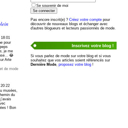
Se souvenir de moi
Pas encore inscrit(e) ?
Créez votre compte
pour
lein
découvrir de nouveaux blogs et échanger avec
d'autres blogueurs et lecteurs passionnés de mode.
 18:01
ne pour
Inscrivez votre blog !
 peps
e, je me
nse... 😂
Si vous parlez de mode sur votre blog et si vous
sur Arte
souhaitez que vos articles soient référencés sur
Dernière Mode
,
proposez votre blog
!
net de mode
 20:22
ou musées,
 chemin du
j’avais
avec
rées ! Bon