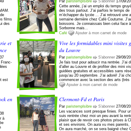
:49
Par
paristemplsibre
S'abonner
17/09/20
Cette année, j’ai un emploi du temps gruy
u MAM.
des trous partout. J’ai parfois le temps de
 de
m’échapper du lycée ... J’ai retrouvé une 
s films
semaine dernière chez Café Coutume. J’ad
ui des
boissons. Je connaissais bien celui face 
Sorbonne mais...
Café
Ajouter à mon carnet de mode
rie et
Vive les formidables mini visites 
nce
du Louvre
:37
Par
paristemplsibre
S'abonner
29/08/20
 Franc-
Je fais tout pour adoucir ma rentrée. J’ai 
idées
d’aller au Louvre et de profiter des mini vis
guidées gratuites et accessibles sans rés
jusqu’au 20 septembre. J’ai adoré! J’ai cho
t est
commencer avec la section des arts (très r
Ajouter à mon carnet de mode
ock en
Clermont-Fd et Paris
Par
paristemplsibre
S'abonner
27/08/20
Les vacances sont presque finies. Pour une
:38
suis rentrée chez moi un peu avant la rent
r à
plaisir que de revoir ces photos prises à 
sée
et ses environs. On aura vu mes parents,
s
On aura marché, on se sera baigné chez C