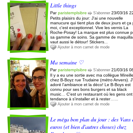
Little things
Par
paristemplsibre
23/03/16 2
S'abonner
Petits plaisirs du jour: J'ai une nouvelle
manucure qui tient plus de deux jours et ça
moi, c'est exceptionnel. Vive les vernis La
Roche-Posay! La marque est plus connue p
sa gamme de soins. Sa gamme de maquill
vaut aussi le détour! Stickers...
Ajouter à mon carnet de mode
Ma semaine ♡
Par
paristemplsibre
21/03/16 0
S'abonner
Il y a eu une sortie avec ma collègue Mireill
chez B-Boyz rue Trudaine (métro Anvers). J'
adoré l'ambiance et la déco! Le B-Boys est
connu pour ses bons burgers et sa black
music… C'est un restaurant où les gens ont
tendance à s'installer et à rester…...
Ajouter à mon carnet de mode
Le méga bon plan du jour : des Vans 
euros (et bien d'autres choses) chez