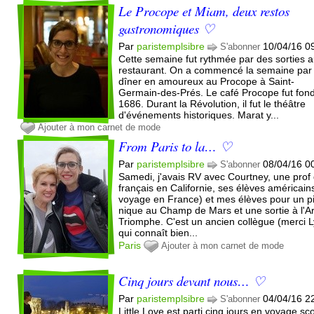
Le Procope et Miam, deux restos
gastronomiques ♡
Par
paristemplsibre
10/04/16 0
S'abonner
Cette semaine fut rythmée par des sorties 
restaurant. On a commencé la semaine par
dîner en amoureux au Procope à Saint-
Germain-des-Prés. Le café Procope fut fon
1686. Durant la Révolution, il fut le théâtre
d'événements historiques. Marat y...
Ajouter à mon carnet de mode
From Paris to la… ♡
Par
paristemplsibre
08/04/16 0
S'abonner
Samedi, j'avais RV avec Courtney, une prof
français en Californie, ses élèves américain
voyage en France) et mes élèves pour un p
nique au Champ de Mars et une sortie à l'A
Triomphe. C'est un ancien collègue (merci L
qui connaît bien...
Paris
Ajouter à mon carnet de mode
Cinq jours devant nous… ♡
Par
paristemplsibre
04/04/16 2
S'abonner
Little Love est parti cinq jours en voyage sco