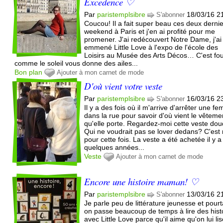
Excedence ♡
Par
paristemplsibre
18/03/16 2
S'abonner
Coucou! Il a fait super beau ces deux derni
weekend à Paris et j'en ai profité pour me
promener. J'ai redécouvert Notre Dame, j'ai
emmené Little Love à l'expo de l'école des
Loisirs au Musée des Arts Décos… C'est fo
comme le soleil vous donne des ailes...
Bon plan
Ajouter à mon carnet de mode
D'où vient votre veste
Par
paristemplsibre
16/03/16 2
S'abonner
Il y a des fois où il m'arrive d'arrêter une f
dans la rue pour savoir d'où vient le vêteme
qu'elle porte. Regardez-moi cette veste do
Qui ne voudrait pas se lover dedans? C'est 
pour cette fois. La veste a été achetée il y a
quelques années...
Veste
Ajouter à mon carnet de mode
Encore une histoire maman! ♡
Par
paristemplsibre
13/03/16 2
S'abonner
Je parle peu de littérature jeunesse et pourt
on passe beaucoup de temps à lire des hist
avec Little Love parce qu'il aime qu'on lui li