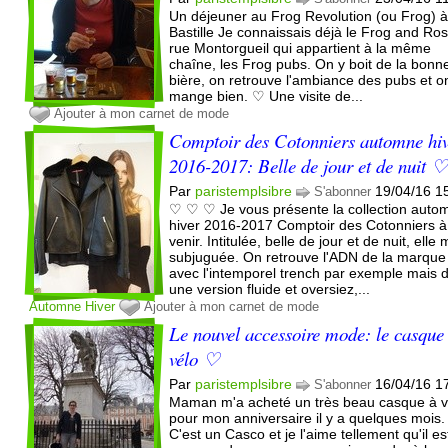
Un déjeuner au Frog Revolution (ou Frog) 
Bastille Je connaissais déjà le Frog and Ros
rue Montorgueil qui appartient à la même
chaîne, les Frog pubs. On y boit de la bonn
bière, on retrouve l'ambiance des pubs et o
mange bien. ♡ Une visite de...
Ajouter à mon carnet de mode
Comptoir des Cotonniers automne hi
2016-2017: Belle de jour et de nuit 
Par
paristemplsibre
19/04/16 1
S'abonner
♡ ♡ ♡ Je vous présente la collection auto
hiver 2016-2017 Comptoir des Cotonniers à
venir. Intitulée, belle de jour et de nuit, elle 
subjuguée. On retrouve l'ADN de la marque
avec l'intemporel trench par exemple mais 
une version fluide et oversiez,...
Automne
Hiver
Ajouter à mon carnet de mode
Le nouvel accessoire mode: le casque
vélo ♡
Par
paristemplsibre
16/04/16 1
S'abonner
Maman m'a acheté un très beau casque à v
pour mon anniversaire il y a quelques mois.
C'est un Casco et je l'aime tellement qu'il es