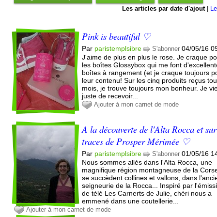
Les articles par date d'ajout
|
Le
Pink is beautiful ♡
Par
paristemplsibre
04/05/16 0
S'abonner
J'aime de plus en plus le rose. Je craque po
les boîtes Glossybox qui me font d'excellen
boîtes à rangement (et je craque toujours p
leur contenu! Sur les cinq produits reçus tou
mois, je trouve toujours mon bonheur. Je vi
juste de recevoir...
Ajouter à mon carnet de mode
A la découverte de l'Alta Rocca et sur
traces de Prosper Mérimée ♡
Par
paristemplsibre
01/05/16 1
S'abonner
Nous sommes allés dans l'Alta Rocca, une
magnifique région montagneuse de la Cors
se succèdent collines et vallons, dans l'anc
seigneurie de la Rocca... Inspiré par l'émiss
de télé Les Carnerts de Julie, chéri nous a
emmené dans une coutellerie...
Ajouter à mon carnet de mode