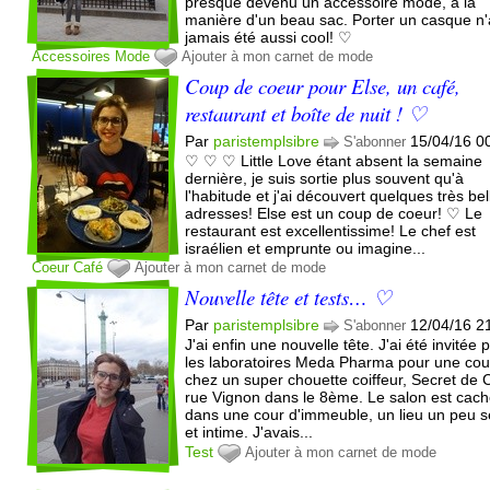
presque devenu un accessoire mode, à la
manière d'un beau sac. Porter un casque n'
jamais été aussi cool! ♡
Accessoires
Mode
Ajouter à mon carnet de mode
Coup de coeur pour Else, un café,
restaurant et boîte de nuit ! ♡
Par
paristemplsibre
15/04/16 0
S'abonner
♡ ♡ ♡ Little Love étant absent la semaine
dernière, je suis sortie plus souvent qu'à
l'habitude et j'ai découvert quelques très bel
adresses! Else est un coup de coeur! ♡ Le
restaurant est excellentissime! Le chef est
israélien et emprunte ou imagine...
Coeur
Café
Ajouter à mon carnet de mode
Nouvelle tête et tests… ♡
Par
paristemplsibre
12/04/16 2
S'abonner
J'ai enfin une nouvelle tête. J'ai été invitée 
les laboratoires Meda Pharma pour une co
chez un super chouette coiffeur, Secret de 
rue Vignon dans le 8ème. Le salon est cac
dans une cour d'immeuble, un lieu un peu s
et intime. J'avais...
Test
Ajouter à mon carnet de mode