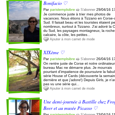
Bonifacio ♡
Par
paristemplsibre
29/04/16 1
S'abonner
Je commence juste à trier mes photos de
vacances. Nous étions à Tizzano en Corse-
Sud. Il faisait beau et les touristes étaient p
nombreux, surtout à Tizzano. J'ai adoré la 
du Sud, les paysages montagneux, la roche
calcaire, la côte, les petites...
Ajouter à mon carnet de mode
XIXème ♡
Par
paristemplsibre
26/04/16 1
S'abonner
On rentre juste de Corse et notre ordinateu
bureau Mac ne démarre plus. Je mourrais
pourtant d'impatience de poursuivre la fabu
série House of Cards (découverte la semai
dernière et que j'adore!) Depuis Girls, je n'a
pas vu une série qui...
Ajouter à mon carnet de mode
Une demi-journée à Bastille chez Fro
Beer et au musée Picasso ♡
Par
paristemplsibre
23/04/16 1
S'abonner