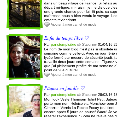
dans un beau village de France! Si j'étais a
départ mi-figue, mi-raisin, je me dis que c'es
une grande chance pour lui! Et puis, sa sup
maîtresse nous a bien vendu le voyage. Le
enfants reviendront...
Ajouter à mon carnet de mode
Enfin du temps libre ♡
Par
paristemplsibre
01/04/16 2
S'abonner
Le nom de mon blog n'est pas si obsolète 
semaine comme celle-ci. Avec un jour férié 
lycée fermé par mesure de sécurité jeudi, j'a
travaillé deux jours cette semaine! Figurez-
que j'ai pleinement profité de ma semaine d
point de vue culturel...
Ajouter à mon carnet de mode
Pâques en famille ♡
Par
paristemplsibre
29/03/16 1
S'abonner
Mon look Veste Thomsen Tshirt Petit Bateau
porte mon nom Héloise via Monshowroom 
Cimarron Vernis La Roche Posay (qui tient
encore après 5 jours de pause! Waou! Je v
réitérer l'expérience. Si cela ne relève pas 