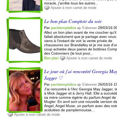
miracle, j'arrête tous les autres...
Ajouter à mon carnet de mode
Le bon plan Comptoir du soir
Par
paristemplsibre
28/03/16 0
S'abonner
Allez un bon plan avant de me coucher qu'il
fallait absolument que je partage avec vous
viens à l'instant de voir la vente privée de
chaussures sur Brandalley et je me suis d'u
coup achetée deux paires de bottines Comp
des Cotonniers (le tout pour...
Bon plan
Ajouter à mon carnet de mode
Le jour où j'ai rencontré Georgia Ma
Jagger ♡
Par
paristemplsibre
26/03/16 1
S'abonner
J'ai rencontré à l'Arc Georgia May Jagger, la 
à Mick Jagger et à Jerry Hall. Elle a succéd
sa mère comme égérie du parfum Angel de
Mugler. En avril sort une nouvelle version d
Angel, Angel Muse, un parfum avec des not
acidulées de pamplemousse...
Ajouter à mon carnet de mode