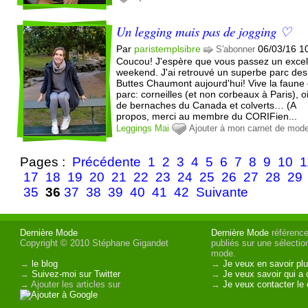
Un legging mais pas de jogging ♡
Par
paristemplsibre
06/03/16 1
S'abonner
Coucou! J'espère que vous passez un excel
weekend. J'ai retrouvé un superbe parc des
Buttes Chaumont aujourd'hui! Vive la faune
parc: corneilles (et non corbeaux à Paris), o
de bernaches du Canada et colverts… (A
propos, merci au membre du CORIFien...
Leggings
Mai
Ajouter à mon carnet de mod
Pages :
Précédente
1
2
3
4
5
6
7
8
9
10
1
17
18
19
20
21
22
23
24
25
26
27
28
29
35
36
37
38
39
40
41
42
Suivante
Dernière Mode
Dernière Mode
référence 
Copyright © 2010 Stéphane Gigandet
publiés sur une sélectio
mode.
→
le blog
→
Je veux en savoir plu
→
Suivez-moi sur Twitter
→
Je veux savoir qui a 
→ Ajouter les articles sur
→
Je veux contacter le 